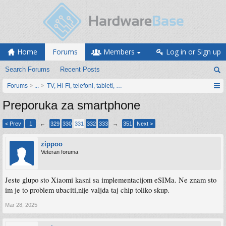
Home
Forums
Members
Log in or Sign up
Search Forums
Recent Posts
Forums
...
TV, Hi-Fi, telefoni, tableti, satovi, IoT oprema
Preporuka za smartphone
< Prev
1
←
329
330
331
332
333
→
351
Next >
zippoo
Veteran foruma
Jeste glupo sto Xiaomi kasni sa implementacijom eSIMa. Ne znam sto
im je to problem ubaciti,nije valjda taj chip toliko skup.
Mar 28, 2025