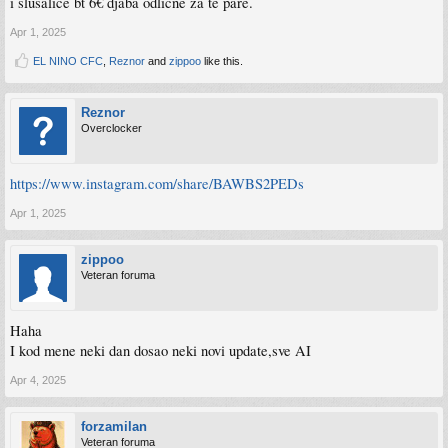
i slušalice bt 6€ djaba odlične za te pare.
Apr 1, 2025
EL NINO CFC
,
Reznor
and
zippoo
like this.
Reznor
Overclocker
https://www.instagram.com/share/BAWBS2PEDs
Apr 1, 2025
zippoo
Veteran foruma
Haha
I kod mene neki dan dosao neki novi update,sve AI
Apr 4, 2025
forzamilan
Veteran foruma