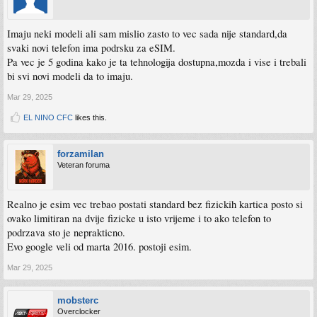
Imaju neki modeli ali sam mislio zasto to vec sada nije standard,da
svaki novi telefon ima podrsku za eSIM.
Pa vec je 5 godina kako je ta tehnologija dostupna,mozda i vise i trebali
bi svi novi modeli da to imaju.
Mar 29, 2025
EL NINO CFC
likes this.
forzamilan
Veteran foruma
Realno je esim vec trebao postati standard bez fizickih kartica posto si
ovako limitiran na dvije fizicke u isto vrijeme i to ako telefon to
podrzava sto je neprakticno.
Evo google veli od marta 2016. postoji esim.
Mar 29, 2025
mobsterc
Overclocker