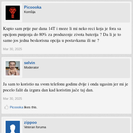
Picoooka
Komšija
Kupio sam prije par dana 14T i moze li mi neko reci koja je fora sa
opcijom punjenja do 80% za produzenje zivota baterija ? Da li je to
samo jos jedna beskorisna opcija u postavkama ili ne ?
Mar 30, 2025
selvin
Moderator
Ja sam to koristio na svom telefonu godinu dvije i onda ugasim jer mi je
pocelo falit da izgura dan kad koristim jače taj dan.
Mar 30, 2025
Picoooka
likes this.
zippoo
Veteran foruma