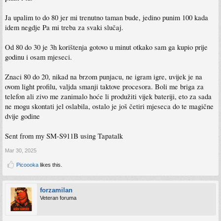
Ja upalim to do 80 jer mi trenutno taman bude, jedino punim 100 kada
idem negdje Pa mi treba za svaki slučaj.
Od 80 do 30 je 3h korištenja gotovo u minut otkako sam ga kupio prije
godinu i osam mjeseci.
Znaci 80 do 20, nikad na brzom punjacu, ne igram igre, uvijek je na
ovom light profilu, valjda smanji taktove procesora. Boli me briga za
telefon ali zivo me zanimalo hoće li produžiti vijek bateriji, eto za sada
ne mogu skontati jel oslabila, ostalo je još četiri mjeseca do te magične
dvije godine
Sent from my SM-S911B using Tapatalk
Mar 30, 2025
Picoooka
likes this.
forzamilan
Veteran foruma