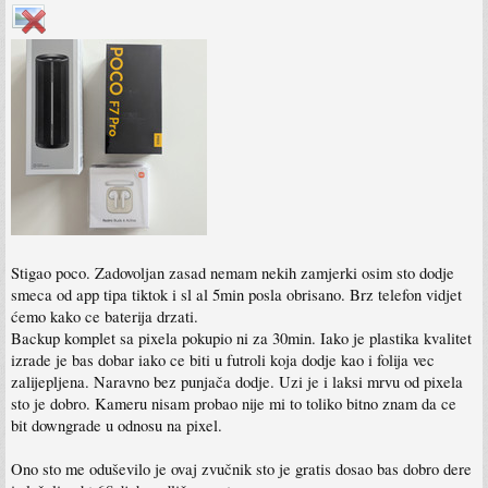
Stigao poco. Zadovoljan zasad nemam nekih zamjerki osim sto dodje
smeca od app tipa tiktok i sl al 5min posla obrisano. Brz telefon vidjet
ćemo kako ce baterija drzati.
Backup komplet sa pixela pokupio ni za 30min. Iako je plastika kvalitet
izrade je bas dobar iako ce biti u futroli koja dodje kao i folija vec
zalijepljena. Naravno bez punjača dodje. Uzi je i laksi mrvu od pixela
sto je dobro. Kameru nisam probao nije mi to toliko bitno znam da ce
bit downgrade u odnosu na pixel.
Ono sto me oduševilo je ovaj zvučnik sto je gratis dosao bas dobro dere