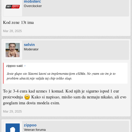
mobsterc
Overclocker
Kod zene 13t ima
Mar 28, 2025
selvin
Moderator
zippoo said:
↑
Jeste glupo sto Xiaomi kasni sa implementacijom eSIMa. Ne znam sto im je to
problem ubaciti,nije valjda taj chip toliko skup.
To je 3-4 eura kad uzmes 1 komad. Kod njih je sigurno ispod 1 eur
proizvodnja
Kako si napisao, mislio sam da nemaju nikako, ali evo
googlam ima dosta modela esim.
Mar 29, 2025
zippoo
Veteran foruma