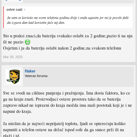
selvin said:
↑
Ja sam to koristio na svom telefonu godinu dvije i onda ugasim jer mi je pocelo falit
da izgura dan kad koristim jače taj dan.
Sto u praksi znaci,da baterija svakako oslabi za 2 godine,pazio ti na nju
ili ne pazio
Osjetim i ja da baterija oslabi nakon 2 godine,na svakom telefonu
Mar 30, 2025
Haker
Veteran foruma
Sve se svodi na cikluse punjenja i pražnjenja. Ima dosta faktora, ko ce
ga na kraju znati. Proizvodjaci ostave prostora tako da se baterija
zapravo nikad ne isprazni do kraja možda ima mali postotak koji je i ne
napuni do kraja.
Ja mislim da je najveći neprijatelj toplota, ljudi se opterećuju koliko
napuniti a telefon ostave na držač ispod sofe da ga sunce prži ili na
plaži i td.