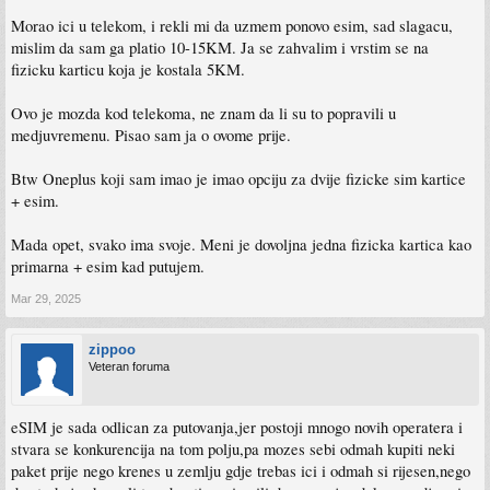
Morao ici u telekom, i rekli mi da uzmem ponovo esim, sad slagacu,
mislim da sam ga platio 10-15KM. Ja se zahvalim i vrstim se na
fizicku karticu koja je kostala 5KM.
Ovo je mozda kod telekoma, ne znam da li su to popravili u
medjuvremenu. Pisao sam ja o ovome prije.
Btw Oneplus koji sam imao je imao opciju za dvije fizicke sim kartice
+ esim.
Mada opet, svako ima svoje. Meni je dovoljna jedna fizicka kartica kao
primarna + esim kad putujem.
Mar 29, 2025
zippoo
Veteran foruma
eSIM je sada odlican za putovanja,jer postoji mnogo novih operatera i
stvara se konkurencija na tom polju,pa mozes sebi odmah kupiti neki
paket prije nego krenes u zemlju gdje trebas ici i odmah si rijesen,nego