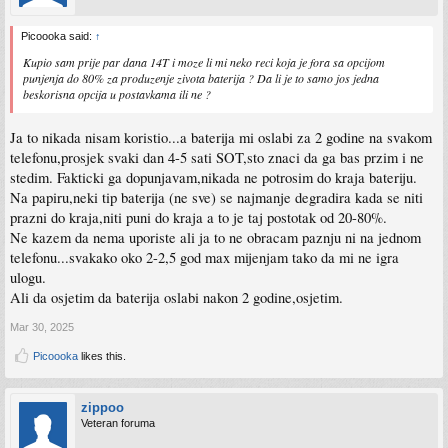
Picoooka said:
↑
Kupio sam prije par dana 14T i moze li mi neko reci koja je fora sa opcijom
punjenja do 80% za produzenje zivota baterija ? Da li je to samo jos jedna
beskorisna opcija u postavkama ili ne ?
Ja to nikada nisam koristio...a baterija mi oslabi za 2 godine na svakom
telefonu,prosjek svaki dan 4-5 sati SOT,sto znaci da ga bas przim i ne
stedim. Fakticki ga dopunjavam,nikada ne potrosim do kraja bateriju.
Na papiru,neki tip baterija (ne sve) se najmanje degradira kada se niti
prazni do kraja,niti puni do kraja a to je taj postotak od 20-80%.
Ne kazem da nema uporiste ali ja to ne obracam paznju ni na jednom
telefonu...svakako oko 2-2,5 god max mijenjam tako da mi ne igra
ulogu.
Ali da osjetim da baterija oslabi nakon 2 godine,osjetim.
Mar 30, 2025
Picoooka
likes this.
zippoo
Veteran foruma