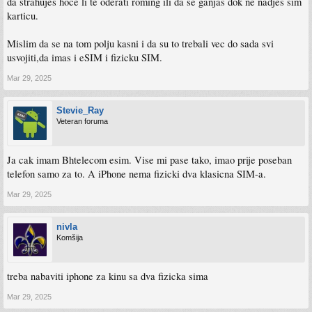
da strahujes hoce li te oderati roming ili da se ganjas dok ne nadjes sim
karticu.
Mislim da se na tom polju kasni i da su to trebali vec do sada svi
usvojiti,da imas i eSIM i fizicku SIM.
Mar 29, 2025
Stevie_Ray
Veteran foruma
Ja cak imam Bhtelecom esim. Vise mi pase tako, imao prije poseban
telefon samo za to. A iPhone nema fizicki dva klasicna SIM-a.
Mar 29, 2025
nivla
Komšija
treba nabaviti iphone za kinu sa dva fizicka sima
Mar 29, 2025