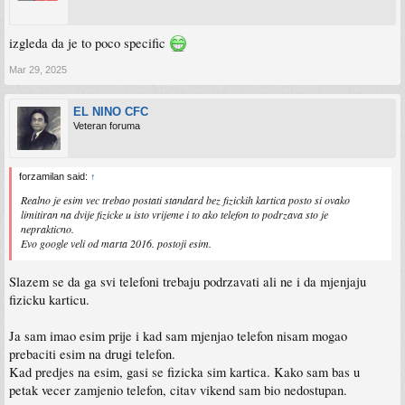
izgleda da je to poco specific
Mar 29, 2025
EL NINO CFC
Veteran foruma
forzamilan said:
↑
Realno je esim vec trebao postati standard bez fizickih kartica posto si ovako
limitiran na dvije fizicke u isto vrijeme i to ako telefon to podrzava sto je
neprakticno.
Evo google veli od marta 2016. postoji esim.
Slazem se da ga svi telefoni trebaju podrzavati ali ne i da mjenjaju
fizicku karticu.
Ja sam imao esim prije i kad sam mjenjao telefon nisam mogao
prebaciti esim na drugi telefon.
Kad predjes na esim, gasi se fizicka sim kartica. Kako sam bas u
petak vecer zamjenio telefon, citav vikend sam bio nedostupan.