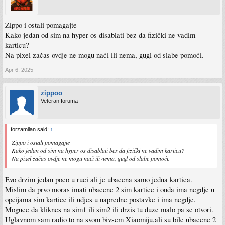
Zippo i ostali pomagajte
Kako jedan od sim na hyper os disablati bez da fizički ne vadim
karticu?
Na pixel začas ovdje ne mogu naći ili nema, gugl od slabe pomoći.
Apr 6, 2025
zippoo
Veteran foruma
forzamilan said:
↑
Zippo i ostali pomagajte
Kako jedan od sim na hyper os disablati bez da fizički ne vadim karticu?
Na pixel začas ovdje ne mogu naći ili nema, gugl od slabe pomoći.
Evo drzim jedan poco u ruci ali je ubacena samo jedna kartica.
Mislim da prvo moras imati ubacene 2 sim kartice i onda ima negdje u
opcijama sim kartice ili udjes u napredne postavke i ima negdje.
Moguce da kliknes na sim1 ili sim2 ili drzis tu duze malo pa se otvori.
Uglavnom sam radio to na svom bivsem Xiaomiju,ali su bile ubacene 2