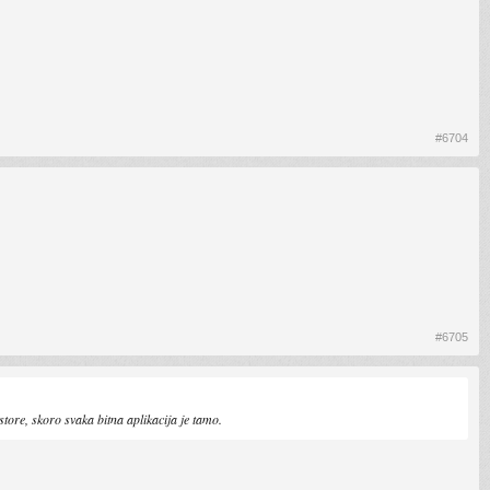
#6704
#6705
store, skoro svaka bitna aplikacija je tamo.