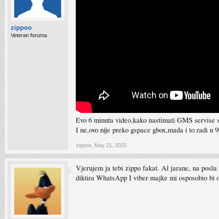
zippoo
Veteran foruma
Evo 6 minuta video,kako nastimati GMS servise s
I ne,ovo nije preko gspace gbox,mada i to radi u 
zippoo
,
May 21, 2025
Vjerujem ja tebi zippo fakat. Al jarane, na posl
diktira WhatsApp I viber majke mi osposobio bi on