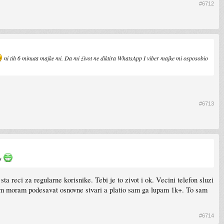
#6712
ni tih 6 minuta majke mi. Da mi život ne diktira WhatsApp I viber majke mi osposobio
#6713
zu
 reci za regularne korisnike. Tebi je to zivot i ok. Vecini telefon sluzi
kojem moram podesavat osnovne stvari a platio sam ga lupam 1k+. To sam
#6714