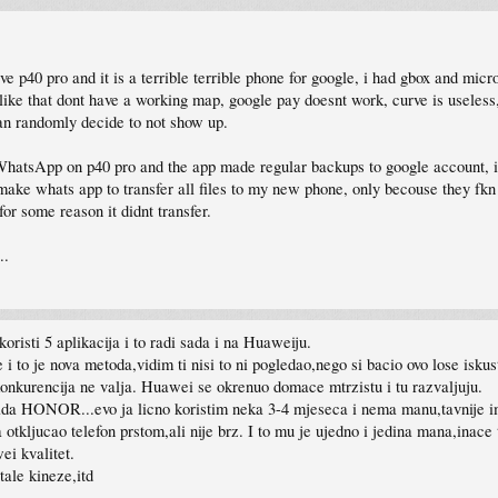
e p40 pro and it is a terrible terrible phone for google, i had gbox and m
like that dont have a working map, google pay doesnt work, curve is useless,
an randomly decide to not show up.
ing WhatsApp on p40 pro and the app made regular backups to google ac
 whats app to transfer all files to my new phone, only becouse they fkn re
for some reason it didnt transfer.
..
oristi 5 aplikacija i to radi sada i na Huaweiju.
i to je nova metoda,vidim ti nisi to ni pogledao,nego si bacio ovo lose iskus
i konkurencija ne valja. Huawei se okrenuo domace mtrzistu i tu razvaljuju.
da HONOR...evo ja licno koristim neka 3-4 mjeseca i nema manu,tavnije ima 
tkljucao telefon prstom,ali nije brz. I to mu je ujedno i jedina mana,inace t
ei kvalitet.
ale kineze,itd