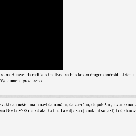
ve na Huawei da radi kao i nativno,na bilo kojem drugom android telefonu.
99% situacija,provjereno
u svaki dan nešto imam novi da naučim, da završim, da položim, stvarno ne
u Nokia 8600 (usput ako ko ima bateriju za nju nek mi se javi) i odjebao sv