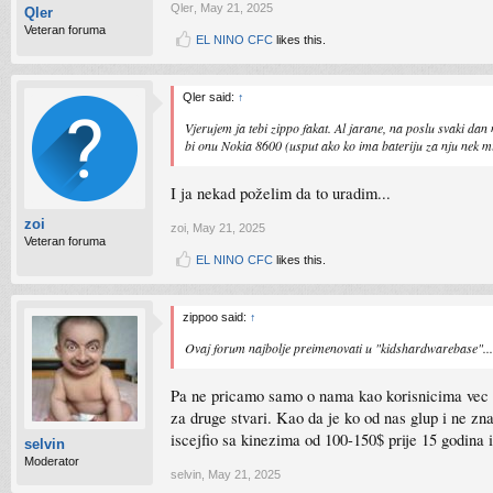
Qler
,
May 21, 2025
Qler
Veteran foruma
EL NINO CFC
likes this.
Qler said:
↑
Vjerujem ja tebi zippo fakat. Al jarane, na poslu svaki d
bi onu Nokia 8600 (usput ako ko ima bateriju za nju nek mi 
I ja nekad poželim da to uradim...
zoi
zoi
,
May 21, 2025
Veteran foruma
EL NINO CFC
likes this.
zippoo said:
↑
Ovaj forum najbolje preimenovati u "kidshardwarebase"...v
Pa ne pricamo samo o nama kao korisnicima vec gen
za druge stvari. Kao da je ko od nas glup i ne zn
iscejfio sa kinezima od 100-150$ prije 15 godina i
selvin
Moderator
selvin
,
May 21, 2025