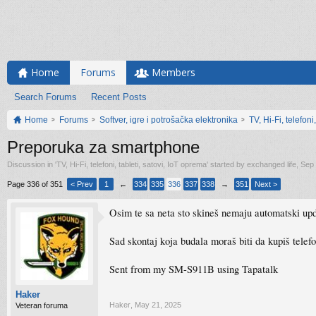
Home
Forums
Members
Search Forums
Recent Posts
Home
Forums
Softver, igre i potrošačka elektronika
TV, Hi-Fi, telefoni
Preporuka za smartphone
Discussion in '
TV, Hi-Fi, telefoni, tableti, satovi, IoT oprema
' started by
exchanged life
,
Sep 
Page 336 of 351
< Prev
1
←
334
335
336
337
338
→
351
Next >
Osim te sa neta sto skineš nemaju automatski upd
Sad skontaj koja budala moraš biti da kupiš telefo
Sent from my SM-S911B using Tapatalk
Haker
Haker
,
May 21, 2025
Veteran foruma