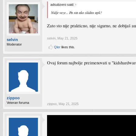
adsubzero said:
↑
Nidje veze... Pa sta ako skidas apk?
Zato sto nije prakticno, nije sigurno, ne dobijaš a
selvin
,
May 21, 2025
selvin
Moderator
Qler
likes this.
Ovaj forum najbolje preimenovati u "kidshardware
zippoo
Veteran foruma
zippoo
,
May 21, 2025