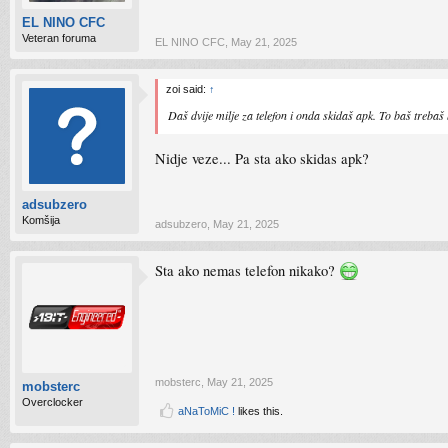
EL NINO CFC
Veteran foruma
EL NINO CFC
,
May 21, 2025
zoi said:
↑
Daš dvije milje za telefon i onda skidaš apk. To baš trebaš b
Nidje veze... Pa sta ako skidas apk?
adsubzero
Komšija
adsubzero
,
May 21, 2025
Sta ako nemas telefon nikako?
mobsterc
,
May 21, 2025
mobsterc
Overclocker
aNaToMiC !
likes this.