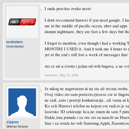
I onda procitas ovako nesto
I dont reccomend huawei if you need google. I hav
me in the middle of pacific ocean, uber and apps 
damnn nightmare, they are fast a few days but th
mobsterc
I forgot to mention, even though i had a work
Overclocker
MONTHS I USED it. And it took me 4 hours to make
yet at the end i still lost a week of messages that 
sto ce mi u zivotu i jedan od ovih bugova, a ne svi
mobsterc
,
May 21, 2025
Ja nikog ne nagovaram ni na sta ali vecina osoba k
Ovaj video sto sam postavio,rjesava sve te bugove 
ne radi ,zato i postoji konkurencija...ali vama n
Ko zeli Huawei telefon na kojem sve radi,to je sa
lasersko 3D sekiranje lica,ne znam da sam 5 puta o
Dakle,ima ponuda i za ove sto su naucili na Huaw
zippoo
Ima i za ostale,ko voli Samsung,Apple,Xiaomi;ost
Veteran foruma