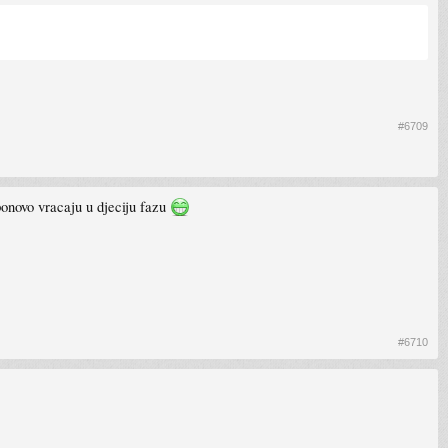
#6709
ponovo vracaju u djeciju fazu
#6710