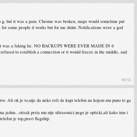
icro g, but it was a pain. Chrome was broken, maps would sometime put
 for some people it works but for me didnt. Notifications were a god
count, it was a faking lie. NO BACKUPS WERE EVER MADE IN 6
fused to establish a connection or it would freeze in the middle, and
#6715
tvo. Ali ok je to,nije da neko zeli da kupi telefon na kojem mu puno to ga
jednu...otisak prsta mu nije ultrasonici,nego je opticki,ali kako ima i
elefon je top,pravi flagship.