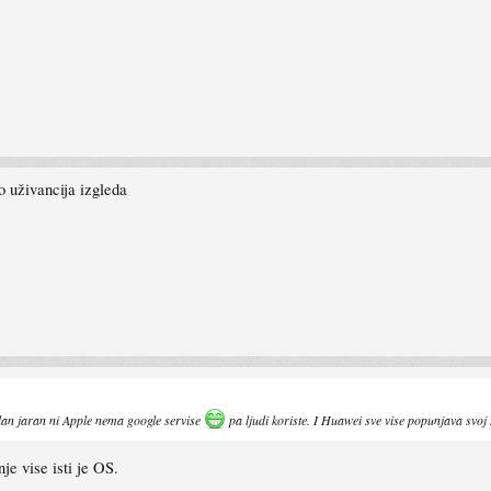
o uživancija izgleda
n jaran ni Apple nema google servise
pa ljudi koriste. I Huawei sve vise popunjava svoj 
e vise isti je OS.