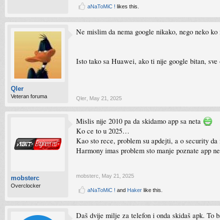
aNaToMiC !
likes this.
Ne mislim da nema google nikako, nego neko ko ne 
Isto tako sa Huawei, ako ti nije google bitan, sve 
Qler
Veteran foruma
Qler
,
May 21, 2025
Mislis nije 2010 pa da skidamo app sa neta
Ko ce to u 2025…
Kao sto rece, problem su apdejti, a o security da
Harmony imas problem sto manje poznate app ne
mobsterc
,
May 21, 2025
mobsterc
Overclocker
aNaToMiC !
and
Haker
like this.
Daš dvije milje za telefon i onda skidaš apk. To ba