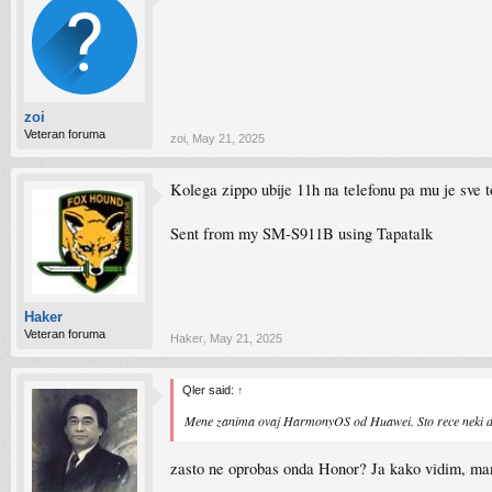
zoi
Veteran foruma
zoi
,
May 21, 2025
Kolega zippo ubije 11h na telefonu pa mu je sve t
Sent from my SM-S911B using Tapatalk
Haker
Veteran foruma
Haker
,
May 21, 2025
Qler said:
↑
Mene zanima ovaj HarmonyOS od Huawei. Sto rece neki da
zasto ne oprobas onda Honor? Ja kako vidim, manj