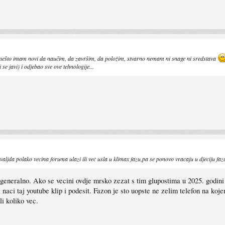
an nešto imam novi da naučim, da završim, da položim, stvarno nemam ni snage ni sredstava
se javi) i odjebao sve ove tehnologije...
aljda polako vecina foruma ulazi ili vec usla u klimax fazu,pa se ponovo vracaju u djeciju fa
eralno. Ako se vecini ovdje mrsko zezat s tim glupostima u 2025. godini sta
a naci taj youtube klip i podesit. Fazon je sto uopste ne zelim telefon na 
li koliko vec.