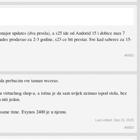
4 major updates (dva prosla), a s25 ide od Andorid 15 i dobice max 7
udes prodavao za 2-3 godine, s23 ce bit prestar. Sve kad saberes za 15-
#6862
 da prebacim sve taman veceras.
u virtuelnog shop-a, a istina je da sam uvijek uzimao ispod stola, bez
 niti jedan.
 same time. Exynos 2400 je u njemu.
Last edited:
Sep 19, 2025
#6863