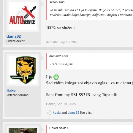
selvin said:
↑
Ja ne bih isao na s23 za tu cijenu. Bolje ici na s25, 2 ge
podrsku. Malo bolja baterija, bolji cpu i display i naravno
100% se slažem.
dams82
Overclocker
dams82
,
Sep 19, 2025
dams82 said:
↑
100% se slažem.
I ja
Sad vidim kolega zoi objavio oglas i za tu cijenu
Haker
Sent from my SM-S931B using Tapatalk
Veteran foruma
Haker
,
Sep 19, 2025
kvaju
and
dams82
like this.
Haker said:
↑