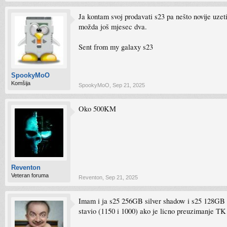
Ja kontam svoj prodavati s23 pa nešto novije uze
možda još mjesec dva.
Sent from my galaxy s23
SpookyMoO
Komšija
SpookyMoO
,
Sep 21, 2025
Oko 500KM
Reventon
Veteran foruma
Reventon
,
Sep 21, 2025
Imam i ja s25 256GB silver shadow i s25 128GB na
stavio (1150 i 1000) ako je licno preuzimanje TK 