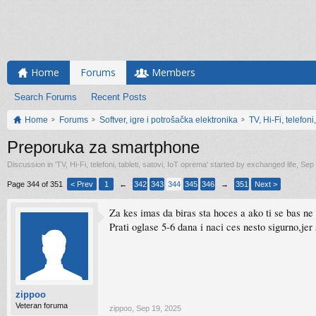
Home
Forums
Members
Search Forums
Recent Posts
Home
Forums
Softver, igre i potrošačka elektronika
TV, Hi-Fi, telefoni
Preporuka za smartphone
Discussion in '
TV, Hi-Fi, telefoni, tableti, satovi, IoT oprema
' started by
exchanged life
,
Sep 
Page 344 of 351
< Prev
1
←
342
343
344
345
346
→
351
Next >
Za kes imas da biras sta hoces a ako ti se bas ne 
Prati oglase 5-6 dana i naci ces nesto sigurno,jer 
zippoo
Veteran foruma
zippoo
,
Sep 19, 2025