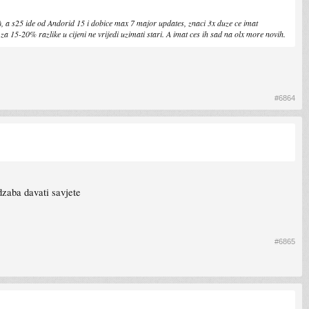
a), a s25 ide od Andorid 15 i dobice max 7 major updates, znaci 3x duze ce imat
a 15-20% razlike u cijeni ne vrijedi uzimati stari. A imat ces ih sad na olx more novih.
#6864
dzaba davati savjete
#6865