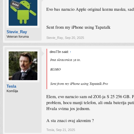
Evo bas narucio Apple original koznu masku, sad
Sent from my iPhone using Tapatalk
Stevie_Ray
Veteran foruma
Stevie_Ray
,
Sep 20, 2025
dino73n said:
↑
Ima skracenica za to.
KGMO
Sent from my iPhone using Tapatalk Pro
Tesla
Komšija
Elem, evo narucio sam od ZOI-ja S 25 256 GB. Pro
problem, hocu manji telefon, ali onda baterija p
Hvala svima jos jednom.
A sta znaci ovaj akronim ?
Tesla
,
Sep 21, 2025