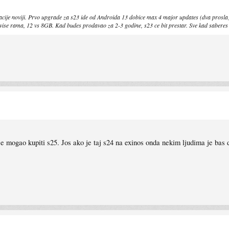
neracije noviji. Prvo upgrade za s23 ide od Androida 13 dobice max 4 major updates (dva prosl
 vise rama, 12 vs 8GB. Kad budes prodavao za 2-3 godine, s23 ce bit prestar. Sve kad saberes z
 je mogao kupiti s25. Jos ako je taj s24 na exinos onda nekim ljudima je bas 