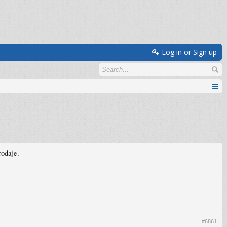
Log in or Sign up
rodaje.
#6861