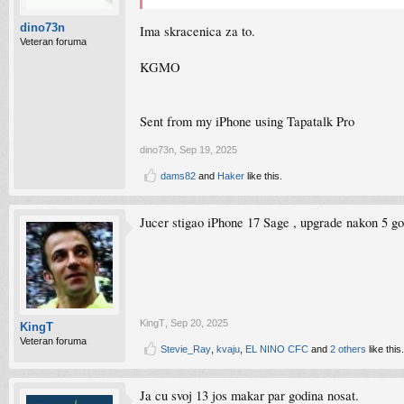
dino73n
Ima skracenica za to.
Veteran foruma
KGMO
Sent from my iPhone using Tapatalk Pro
dino73n
,
Sep 19, 2025
dams82
and
Haker
like this.
Jucer stigao iPhone 17 Sage , upgrade nakon 5 g
KingT
,
Sep 20, 2025
KingT
Veteran foruma
Stevie_Ray
,
kvaju
,
EL NINO CFC
and
2 others
like this.
Ja cu svoj 13 jos makar par godina nosat.