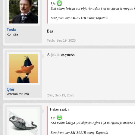
I ja
Sad vidim kolega zoi objavio oglas i za tu cijenu je mogao 
Sent from my SM-S931B using Tapatalk
Tesla
Bas
Komšija
Tesla
,
Sep 19, 2025
A jeste exynoss
Qler
Veteran foruma
Qler
,
Sep 19, 2025
Haker said:
↑
I ja
Sad vidim kolega zoi objavio oglas i za tu cijenu je mogao 
Sent from my SM-S931B using Tapatalk