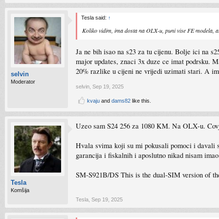
Tesla said:
↑
Koliko vidim, ima dosta na OLX-u, puni vise FE modela, al
Ja ne bih isao na s23 za tu cijenu. Bolje ici na 
major updates, znaci 3x duze ce imat podrsku. Mal
20% razlike u cijeni ne vrijedi uzimati stari. A i
selvin
Moderator
selvin
,
Sep 19, 2025
kvaju
and
dams82
like this.
Uzeo sam S24 256 za 1080 KM. Na OLX-u. Covjek 
Hvala svima koji su mi pokusali pomoci i davali s
garancija i fiskalnih i aposlutno nikad nisam ima
SM-S921B/DS This is the dual-SIM version of the
Tesla
Komšija
Tesla
,
Sep 19, 2025