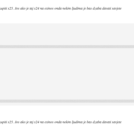
kupiti s25. Jos ako je taj s24 na exinos onda nekim ljudima je bas dzaba davati savjete
kupiti s25. Jos ako je taj s24 na exinos onda nekim ljudima je bas dzaba davati savjete