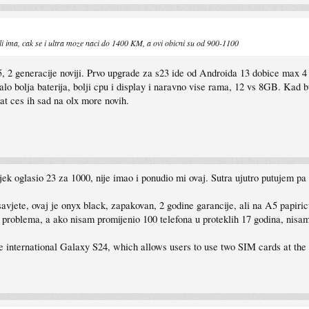
i ima, cak se i ultra moze naci do 1400 KM, a ovi obicni su od 900-1100
s25, 2 generacije noviji. Prvo upgrade za s23 ide od Androida 13 dobice max 
o bolja baterija, bolji cpu i display i naravno vise rama, 12 vs 8GB. Kad b
mat ces ih sad na olx more novih.
oglasio 23 za 1000, nije imao i ponudio mi ovaj. Sutra ujutro putujem pa
avjete, ovaj je onyx black, zapakovan, 2 godine garancije, ali na A5 papiric
o problema, a ako nisam promijenio 100 telefona u proteklih 17 godina, nisam
 international Galaxy S24, which allows users to use two SIM cards at the