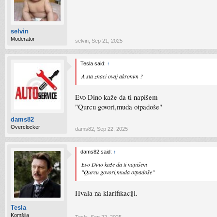
selvin
Moderator
selvin
,
Sep 21, 2025
Tesla said:
↑
A sta znaci ovaj akronim ?
Evo Dino kaže da ti napišem
"Qurcu govori,muda otpadoše"
dams82
Overclocker
dams82
,
Sep 22, 2025
dams82 said:
↑
Evo Dino kaže da ti napišem
"Qurcu govori,muda otpadoše"
Hvala na klarifikaciji.
Tesla
Komšija