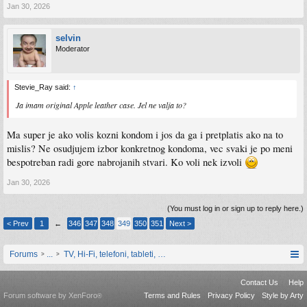
Jan 30, 2026
selvin
Moderator
Stevie_Ray said:
↑
Ja imam original Apple leather case. Jel ne valja to?
Ma super je ako volis kozni kondom i jos da ga i pretplatis ako na to
mislis? Ne osudjujem izbor konkretnog kondoma, vec svaki je po meni
bespotreban radi gore nabrojanih stvari. Ko voli nek izvoli
Jan 30, 2026
(You must log in or sign up to reply here.)
< Prev
1
←
346
347
348
349
350
351
Next >
Forums
...
TV, Hi-Fi, telefoni, tableti, satovi, IoT oprema
Contact Us
Help
Forum software by XenForo
Terms and Rules
Privacy Policy
Style by Arty
®