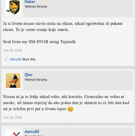
Haker
Veteran foruma
Ja u životu nisam stavio nista na ekran, nikad ogrebotina ili puknut
ekran. To je samo sranje koje smeta.
Sent from my SM-S931B using Tapatalk
Jan 30, 2026
dams82
likes this.
Qler
Veteran foruma
Nisam ni ja te folije nikad volio, niti koristio. Generalno ne volim ni
maske, ali imam osjećaj da ako jedan dan je skinem to će biti dan kad
mi je telefon prvi put u životu ispao
Jan 30, 2026
dams82