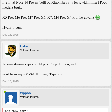
I je li taj Note 14 Pro najbolji od Xiaomija za tu lovu, vidim ima i Poco
modela bruku:
X5 Pro, M6 Pro, M7 Pro, X6, X7, M4 Pro, X4 Pro, ko govana
Hvala ti puno.
Dec 18, 2025
Haker
Veteran foruma
Ja sam starom kupio taj 14 pro. Ok je telefon, radi.
Sent from my SM-S931B using Tapatalk
Dec 18, 2025
zippoo
Veteran foruma
aNaToMiC ! said:
↑