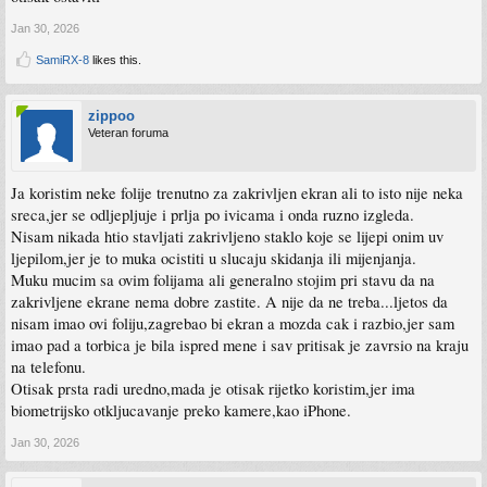
Jan 30, 2026
SamiRX-8
likes this.
zippoo
Veteran foruma
Ja koristim neke folije trenutno za zakrivljen ekran ali to isto nije neka
sreca,jer se odljepljuje i prlja po ivicama i onda ruzno izgleda.
Nisam nikada htio stavljati zakrivljeno staklo koje se lijepi onim uv
ljepilom,jer je to muka ocistiti u slucaju skidanja ili mijenjanja.
Muku mucim sa ovim folijama ali generalno stojim pri stavu da na
zakrivljene ekrane nema dobre zastite. A nije da ne treba...ljetos da
nisam imao ovi foliju,zagrebao bi ekran a mozda cak i razbio,jer sam
imao pad a torbica je bila ispred mene i sav pritisak je zavrsio na kraju
na telefonu.
Otisak prsta radi uredno,mada je otisak rijetko koristim,jer ima
biometrijsko otkljucavanje preko kamere,kao iPhone.
Jan 30, 2026