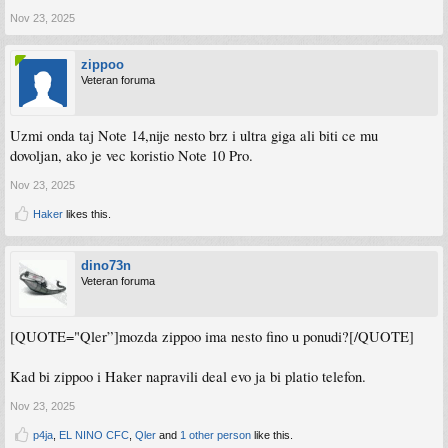
Nov 23, 2025
zippoo
Veteran foruma
Uzmi onda taj Note 14,nije nesto brz i ultra giga ali biti ce mu
dovoljan, ako je vec koristio Note 10 Pro.
Nov 23, 2025
Haker
likes this.
dino73n
Veteran foruma
[QUOTE="Qler”]mozda zippoo ima nesto fino u ponudi?[/QUOTE]
Kad bi zippoo i Haker napravili deal evo ja bi platio telefon.
Nov 23, 2025
p4ja
,
EL NINO CFC
,
Qler
and
1 other person
like this.