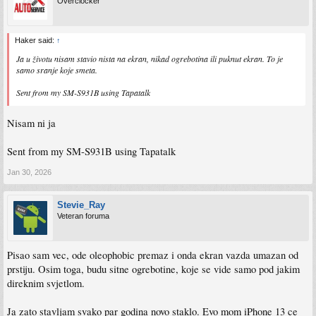
Overclocker
Haker said:
↑
Ja u životu nisam stavio nista na ekran, nikad ogrebotina ili puknut ekran. To je
samo sranje koje smeta.
Sent from my SM-S931B using Tapatalk
Nisam ni ja
Sent from my SM-S931B using Tapatalk
Jan 30, 2026
Stevie_Ray
Veteran foruma
Pisao sam vec, ode oleophobic premaz i onda ekran vazda umazan od
prstiju. Osim toga, budu sitne ogrebotine, koje se vide samo pod jakim
direknim svjetlom.
Ja zato stavljam svako par godina novo staklo. Evo mom iPhone 13 ce