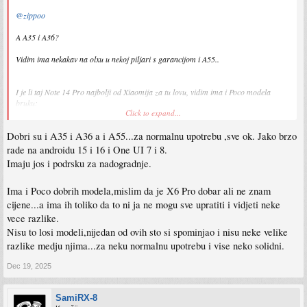
@zippoo
A A35 i A36?
Vidim ima nekakav na olxu u nekoj piljari s garancijom i A55..
I je li taj Note 14 Pro najbolji od Xiaomija za tu lovu, vidim ima i Poco modela
bruku:
Click to expand...
X5 Pro, M6 Pro, M7 Pro, X6, X7, M4 Pro, X4 Pro, ko govana
Dobri su i A35 i A36 a i A55...za normalnu upotrebu ,sve ok. Jako brzo
Hvala ti puno.
rade na androidu 15 i 16 i One UI 7 i 8.
Imaju jos i podrsku za nadogradnje.
Ima i Poco dobrih modela,mislim da je X6 Pro dobar ali ne znam
cijene...a ima ih toliko da to ni ja ne mogu sve upratiti i vidjeti neke
vece razlike.
Nisu to losi modeli,nijedan od ovih sto si spominjao i nisu neke velike
razlike medju njima...za neku normalnu upotrebu i vise neko solidni.
Dec 19, 2025
SamiRX-8