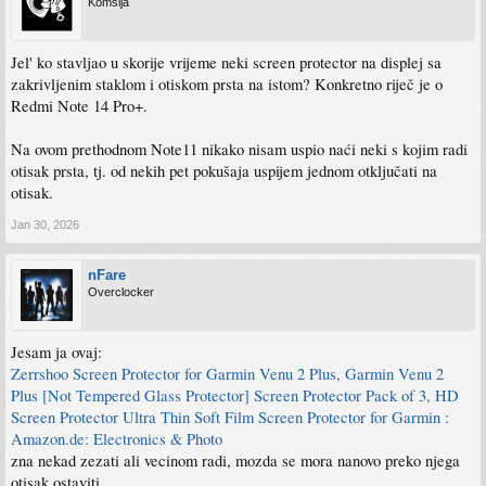
Komšija
Jel' ko stavljao u skorije vrijeme neki screen protector na displej sa
zakrivljenim staklom i otiskom prsta na istom? Konkretno riječ je o
Redmi Note 14 Pro+.
Na ovom prethodnom Note11 nikako nisam uspio naći neki s kojim radi
otisak prsta, tj. od nekih pet pokušaja uspijem jednom otključati na
otisak.
Jan 30, 2026
nFare
Overclocker
Jesam ja ovaj:
Zerrshoo Screen Protector for Garmin Venu 2 Plus, Garmin Venu 2
Plus [Not Tempered Glass Protector] Screen Protector Pack of 3, HD
Screen Protector Ultra Thin Soft Film Screen Protector for Garmin :
Amazon.de: Electronics & Photo
zna nekad zezati ali vecinom radi, mozda se mora nanovo preko njega
otisak ostaviti