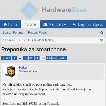
Home
Forums
Members
Log in or Sign up
Search Forums
Recent Posts
Forums
...
TV, Hi-Fi, telefoni, tableti, satovi, IoT oprema
Preporuka za smartphone
< Prev
1
←
346
347
348
349
350
351
Next >
Haker
Veteran foruma
Ne bih telefon stariji od pola godine radi baterije..
Sada je imao xiaomi note 10pro, pa kintam nesto od šame jer se
navikao na ovaj njihov android.
Sent from my SM-S931B using Tapatalk