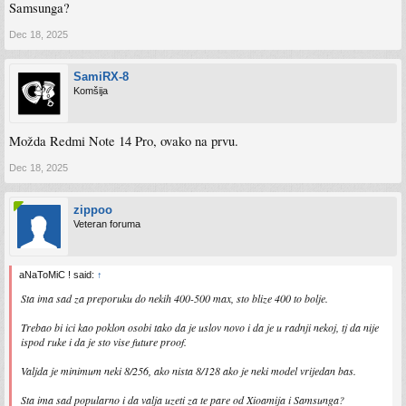
Samsunga?
Dec 18, 2025
SamiRX-8
Komšija
Možda Redmi Note 14 Pro, ovako na prvu.
Dec 18, 2025
zippoo
Veteran foruma
aNaToMiC ! said:
↑
Sta ima sad za preporuku do nekih 400-500 max, sto blize 400 to bolje.
Trebao bi ici kao poklon osobi tako da je uslov novo i da je u radnji nekoj, tj da nije
ispod ruke i da je sto vise future proof.
Valjda je minimum neki 8/256, ako nista 8/128 ako je neki model vrijedan bas.
Sta ima sad popularno i da valja uzeti za te pare od Xioamija i Samsunga?