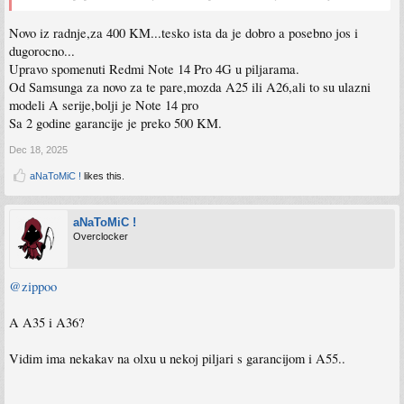
Novo iz radnje,za 400 KM...tesko ista da je dobro a posebno jos i
dugorocno...
Upravo spomenuti Redmi Note 14 Pro 4G u piljarama.
Od Samsunga za novo za te pare,mozda A25 ili A26,ali to su ulazni
modeli A serije,bolji je Note 14 pro
Sa 2 godine garancije je preko 500 KM.
Dec 18, 2025
aNaToMiC !
likes this.
aNaToMiC !
Overclocker
@zippoo
A A35 i A36?
Vidim ima nekakav na olxu u nekoj piljari s garancijom i A55..