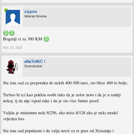
zippoo
Veteran foruma
Bogatiji si za 300 KM
Nov 23, 2025
aNaToMiC !
Overclocker
Sta ima sad za preporuku do nekih 400-500 max, sto blize 400 to bolje.
Trebao bi ici kao poklon osobi tako da je uslov novo i da je u radnji
nekoj, tj da nije ispod ruke i da je sto vise future proof.
Valjda je minimum neki 8/256, ako nista 8/128 ako je neki model
vrijedan bas.
Sta ima sad popularno i da valja uzeti za te pare od Xioamija i