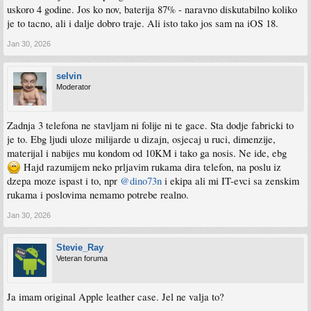
uskoro 4 godine. Jos ko nov, baterija 87% - naravno diskutabilno koliko
je to tacno, ali i dalje dobro traje. Ali isto tako jos sam na iOS 18.
Jan 30, 2026
selvin
Moderator
Zadnja 3 telefona ne stavljam ni folije ni te gace. Sta dodje fabricki to
je to. Ebg ljudi uloze milijarde u dizajn, osjecaj u ruci, dimenzije,
materijal i nabijes mu kondom od 10KM i tako ga nosis. Ne ide, ebg
Hajd razumijem neko prljavim rukama dira telefon, na poslu iz
dzepa moze ispast i to, npr
@dino73n
i ekipa ali mi IT-evci sa zenskim
rukama i poslovima nemamo potrebe realno.
Jan 30, 2026
Stevie_Ray
Veteran foruma
Ja imam original Apple leather case. Jel ne valja to?