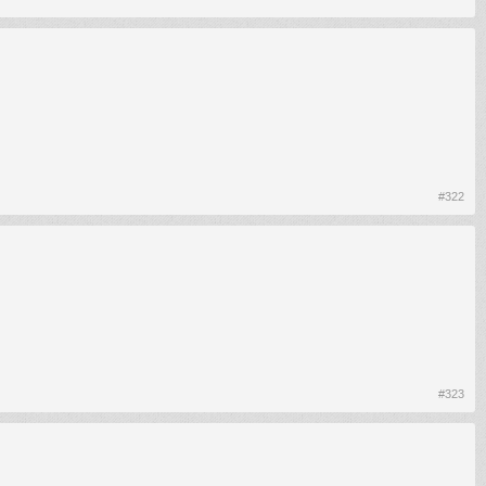
#322
#323