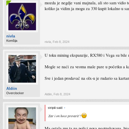
mozda je negdje vani majnala, ali sto sam vidio t
koliko ja vidim ja mogu za 330 kupit lokalno u sa
nivla
Komšija
nivla
,
Feb 8, 2024
U toku mining ekspanzije, RX580 i Vega su bile n
Mogle se naći za veoma male pare u početku a ka
Sve i jedan prodavač na olx-u je rudario sa kar
Aldiin
Overclocker
Aldiin
,
Feb 8, 2024
stripiii said:
↑
Zar i on hoce prevarit'?
Ma ostala mu ta na polici nova neotpakovana, bi