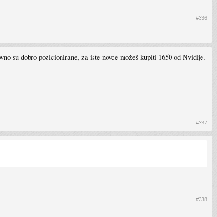
#336
vno su dobro pozicionirane, za iste novce možeš kupiti 1650 od Nvidije.
#337
#338