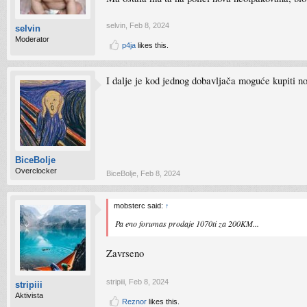
selvin
,
Feb 8, 2024
selvin
Moderator
p4ja
likes this.
I dalje je kod jednog dobavljača moguće kupiti no
BiceBolje
Overclocker
BiceBolje
,
Feb 8, 2024
mobsterc said:
↑
Pa eno forumas prodaje 1070ti za 200KM...
Zavrseno
stripiii
,
Feb 8, 2024
stripiii
Aktivista
Reznor
likes this.