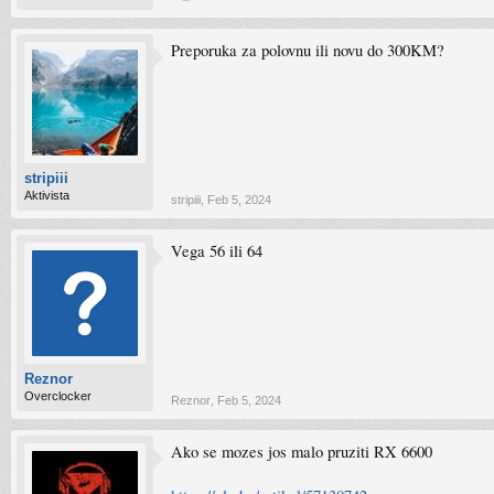
Preporuka za polovnu ili novu do 300KM?
stripiii
Aktivista
stripiii
,
Feb 5, 2024
Vega 56 ili 64
Reznor
Overclocker
Reznor
,
Feb 5, 2024
Ako se mozes jos malo pruziti RX 6600