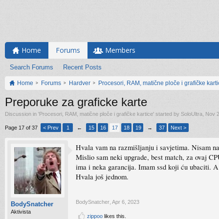
Home
Forums
Members
Search Forums
Recent Posts
Home
Forums
Hardver
Procesori, RAM, matične ploče i grafičke kart
Preporuke za graficke karte
Discussion in '
Procesori, RAM, matične ploče i grafičke kartice
' started by
SoloUltra
,
Nov 2
Page 17 of 37
< Prev
1
←
15
16
17
18
19
→
37
Next >
Hvala vam na razmišljanju i savjetima. Nisam nap
Mislio sam neki upgrade, best match, za ovaj CPU
ima i neka garancija. Imam ssd koji ću ubaciti. 
Hvala još jednom.
BodySnatcher
,
Apr 6, 2023
BodySnatcher
Aktivista
zippoo
likes this.