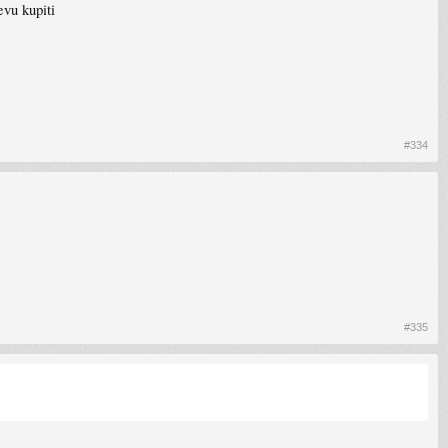
evu kupiti
#334
#335