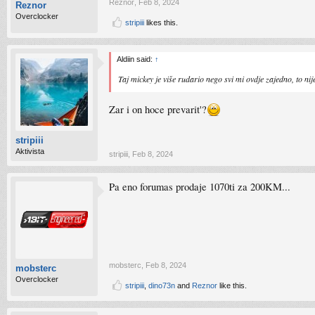
Reznor
,
Feb 8, 2024
Reznor
Overclocker
stripiii
likes this.
Aldiin said:
↑
Taj mickey je više rudario nego svi mi ovdje zajedno, to ni
Zar i on hoce prevarit'?
stripiii
Aktivista
stripiii
,
Feb 8, 2024
Pa eno forumas prodaje 1070ti za 200KM...
mobsterc
,
Feb 8, 2024
mobsterc
Overclocker
stripiii
,
dino73n
and
Reznor
like this.