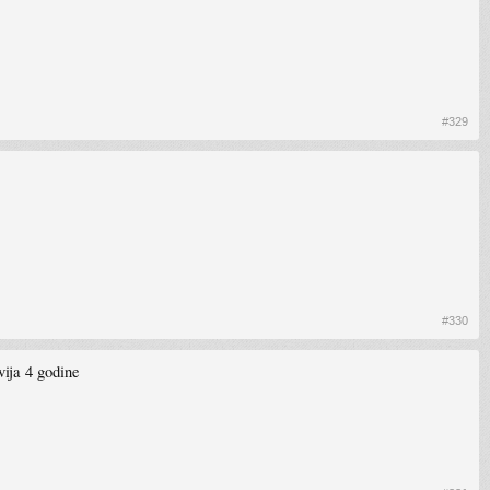
#329
#330
vija 4 godine