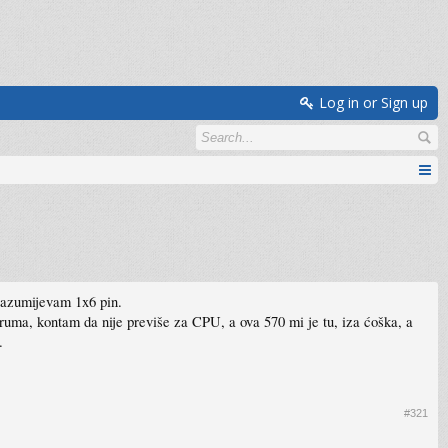
Log in or Sign up
drazumijevam 1x6 pin.
uma, kontam da nije previše za CPU, a ova 570 mi je tu, iza ćoška, a
.
#321