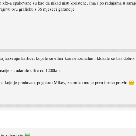
o xfx-a spakovane su kao da nikad nisu koristene, ima i po radnjama u saraj
rajevu ovu graficku s 36 mjeseci garancije
ajtraženije kartice, kopale su ether kao nenormalne i klokale se baš dobro.
snije su udarale cifre od 1200km.
tama koje je prodavao, pogotovo Mikey, znam ko mu je prvu farmu pravio
o je zaboravio