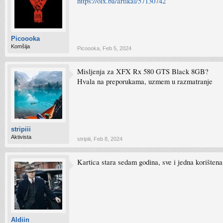
https://olx.ba/artikal/57130742
Picoooka
Komšija
Picoooka
,
Feb 5, 2024
Misljenja za XFX Rx 580 GTS Black 8GB?
Hvala na preporukama, uzmem u razmatranje
stripiii
Aktivista
stripiii
,
Feb 8, 2024
Kartica stara sedam godina, sve i jedna korištena
Aldiin