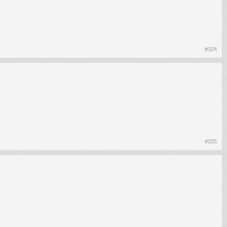
#324
#325