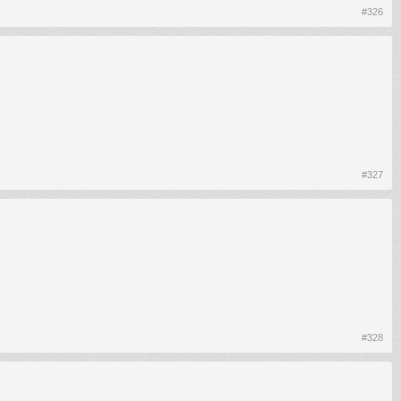
#326
#327
#328