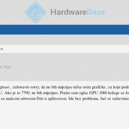
ice
6, 2016
.
isao , zaboravio sorry, da ne bih mijenjao ništa osim grafičke, za koju po
. Ako je to 7790, ne bih mijenjao. Pratio sam oglas GPU 1060 kolege sa for
A sa malcem odvezem Dirt u splitscreen. Ide bez problema, baš se zabavimo