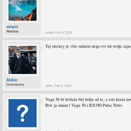
stripiii
Aktivista
stripiii
,
Feb 8, 2024
Taj mickey je više rudario nego svi mi ovdje zaje
Aldiin
Overclocker
Aldiin
,
Feb 8, 2024
Vega 56 bi trebala biti bolja od te, a isto kosta n
Btw ja imam i Vega 56 i RX580 Pulse Nitro