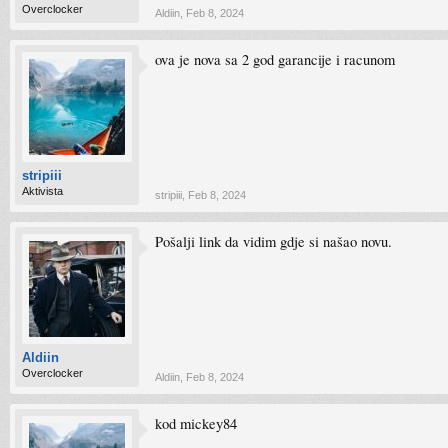
Overclocker
Aldiin
,
Feb 8, 2024
ova je nova sa 2 god garancije i racunom
stripiii
Aktivista
stripiii
,
Feb 8, 2024
Pošalji link da vidim gdje si našao novu.
Aldiin
Overclocker
Aldiin
,
Feb 8, 2024
kod mickey84