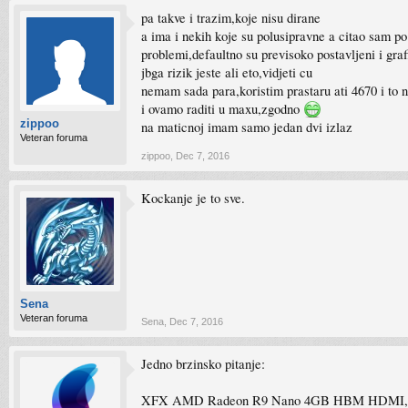
pa takve i trazim,koje nisu dirane
a ima i nekih koje su polusipravne a citao sam po 
problemi,defaultno su previsoko postavljeni i grafi
jbga rizik jeste ali eto,vidjeti cu
nemam sada para,koristim prastaru ati 4670 i to n
i ovamo raditi u maxu,zgodno
zippoo
na maticnoj imam samo jedan dvi izlaz
Veteran foruma
zippoo
,
Dec 7, 2016
Kockanje je to sve.
Sena
Veteran foruma
Sena
,
Dec 7, 2016
Jedno brzinsko pitanje:
XFX AMD Radeon R9 Nano 4GB HBM HDMI, 3xD