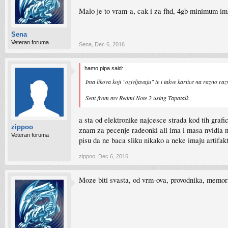
Malo je to vram-a, cak i za fhd, 4gb minimum im
Sena
Veteran foruma
Sena
,
Dec 6, 2016
hamo pipa said:
Ima likova koji "ozivljavaju" te i takve kartice na razno ra
Sent from my Redmi Note 2 using Tapatalk
a sta od elektronike najcesce strada kod tih grafi
zippoo
znam za pecenje radeonki ali ima i masa nvidia 
Veteran foruma
pisu da ne baca sliku nikako a neke imaju artifak
zippoo
,
Dec 6, 2016
Moze biti svasta, od vrm-ova, provodnika, memorij