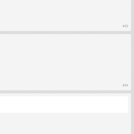
#33
#34