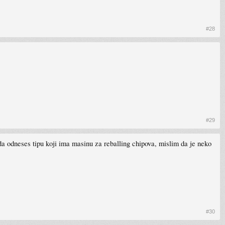
#28
#29
nda odneses tipu koji ima masinu za reballing chipova, mislim da je neko
#30