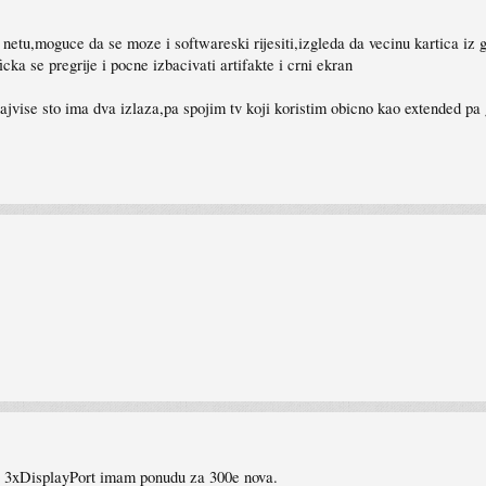
netu,moguce da se moze i softwareski rijesiti,izgleda da vecinu kartica iz g
cka se pregrije i pocne izbacivati artifakte i crni ekran
ajvise sto ima dva izlaza,pa spojim tv koji koristim obicno kao extended pa 
isplayPort imam ponudu za 300e nova.