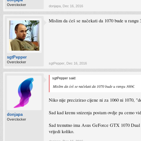
Overclocker
donjapa
,
Dec 16, 2016
Mislim da ćeš se načekati da 1070 bude u rangu 
sgtPepper
Overclocker
sgtPepper
,
Dec 16, 2016
sgtPepper said:
Mislim da ćeš se načekati da 1070 bude u rangu 300€.
Niko nije precizirao cijene ni za 1060 ni 1070, 
Sad kad krenu snizenja postam ovdje pa cemo vidj
donjapa
Overclocker
Sad trenutno ima Asus GeForce GTX 1070 Dual 2x
vrijedi koliko.