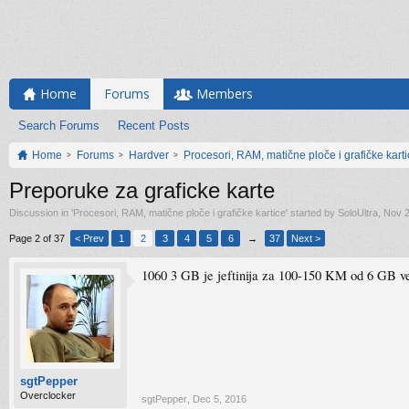
Home
Forums
Members
Search Forums
Recent Posts
Home
Forums
Hardver
Procesori, RAM, matične ploče i grafičke kart
Preporuke za graficke karte
Discussion in '
Procesori, RAM, matične ploče i grafičke kartice
' started by
SoloUltra
,
Nov 2
Page 2 of 37
< Prev
1
2
3
4
5
6
→
37
Next >
1060 3 GB je jeftinija za 100-150 KM od 6 GB verz
sgtPepper
Overclocker
sgtPepper
,
Dec 5, 2016