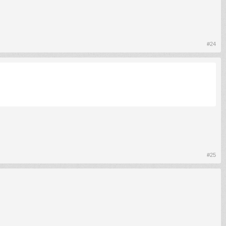
#24
#25