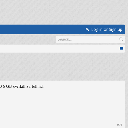
Log in or Sign up
 6 GB overkill za full hd.
#21