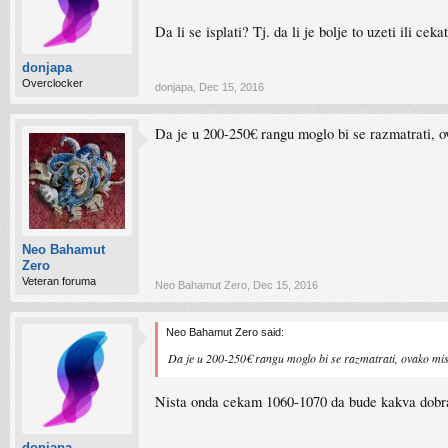
Da li se isplati? Tj. da li je bolje to uzeti ili c
donjapa
Overclocker
donjapa
,
Dec 15, 2016
Da je u 200-250€ rangu moglo bi se razmatrati, o
Neo Bahamut
Zero
Veteran foruma
Neo Bahamut Zero
,
Dec 15, 2016
Neo Bahamut Zero said:
Da je u 200-250€ rangu moglo bi se razmatrati, ovako misl
Nista onda cekam 1060-1070 da bude kakva dobr
donjapa