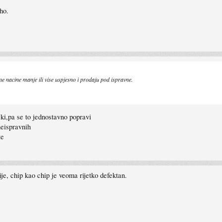
ho.
zne nacine manje ili vise uspjesno i prodaju pod ispravne.
cki,pa se to jednostavno popravi
neispravnih
te
e, chip kao chip je veoma rijetko defektan.