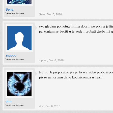
Sena
Veteran foruma
Sena
,
Dec 6, 2016
evo gledam po netu,em ima dobrih po piku a jeftin
pa kontam se baciti u te vode i probati ,treba m
zippoo
Veteran foruma
zippoo
,
Dec 6, 2016
Ne bih ti preporucio jer je to vec neko probo isp
pisao na forumu da je kod zicompa u Tuzli.
dmr
Veteran foruma
dmr
,
Dec 6, 2016