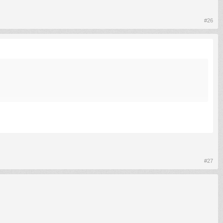
#26
#27