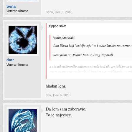
Sena
Veteran foruma
Sena
,
Dec 6, 2016
zippoo said:
hamo pipa said:
Ima likova koji "ozivljavaju" te i takve kartice na razno
Sent from my Redmi Note 2 using Tapatalk
dmr
Veteran foruma
a sta od elektronike najcesce strada kod tih graficki,pa se
znam za pecenje radeonki ali ima i masa nvidia neispravn
pisu da ne baca sliku nikako a neke imaju artifakte
hladan lem.
dmr
,
Dec 6, 2016
Da lem sam zaboravio.
To je najcesce.