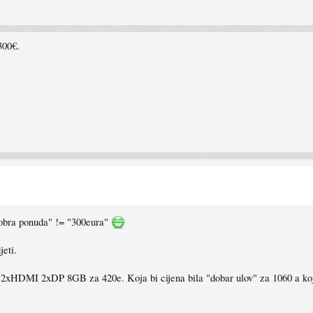
300€.
"dobra ponuda" != "300eura"
eti.
HDMI 2xDP 8GB za 420e. Koja bi cijena bila "dobar ulov" za 1060 a koja 