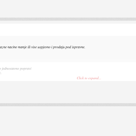
 razne nacine manje ili vise uspjesno i prodaju pod ispravne.
 to jednostavno popravi
ih
Click to expand...