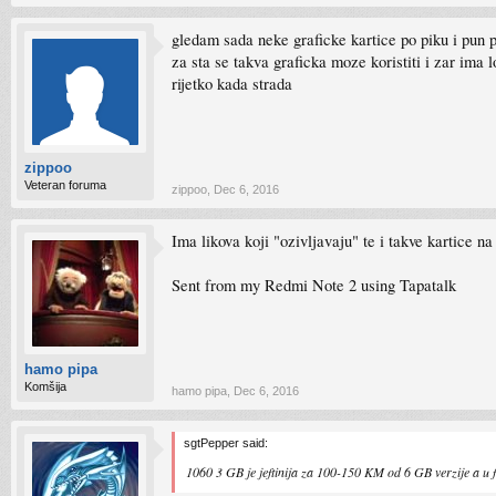
gledam sada neke graficke kartice po piku i pun p
za sta se takva graficka moze koristiti i zar ima 
rijetko kada strada
zippoo
Veteran foruma
zippoo
,
Dec 6, 2016
Ima likova koji "ozivljavaju" te i takve kartice n
Sent from my Redmi Note 2 using Tapatalk
hamo pipa
Komšija
hamo pipa
,
Dec 6, 2016
sgtPepper said:
1060 3 GB je jeftinija za 100-150 KM od 6 GB verzije a u fu