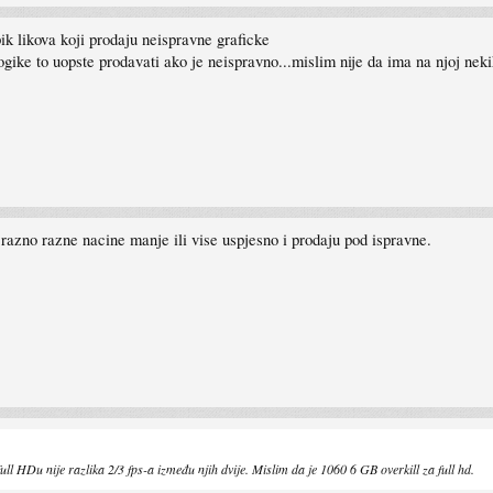
ik likova koji prodaju neispravne graficke
logike to uopste prodavati ako je neispravno...mislim nije da ima na njoj neki
a razno razne nacine manje ili vise uspjesno i prodaju pod ispravne.
ll HDu nije razlika 2/3 fps-a između njih dvije. Mislim da je 1060 6 GB overkill za full hd.