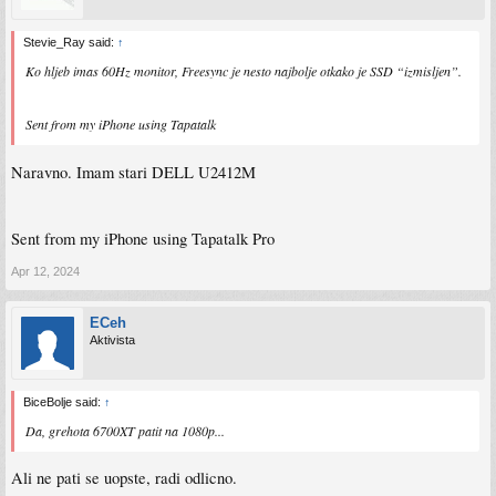
Stevie_Ray said:
↑
Ko hljeb imas 60Hz monitor, Freesync je nesto najbolje otkako je SSD “izmisljen”.
Sent from my iPhone using Tapatalk
Naravno. Imam stari DELL U2412M
Sent from my iPhone using Tapatalk Pro
Apr 12, 2024
ECeh
Aktivista
BiceBolje said:
↑
Da, grehota 6700XT patit na 1080p...
Ali ne pati se uopste, radi odlicno.