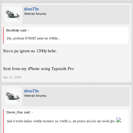
dino73n
Veteran foruma
BiceBolje said:
↑
Da, grehota 6700XT patit na 1080p...
Sreca pa igram na 1200p hehe.
Sent from my iPhone using Tapatalk Pro
Apr 12, 2024
dino73n
Veteran foruma
Stevie_Ray said:
↑
Sad ti treba kakav 1440p monitor sa 144Hz+, da pravo dozivis taj visoki fps.