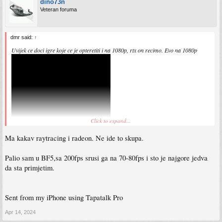
dino73n
Veteran foruma
dmr said:
↑
Uvijek ce doci igre koje ce je opteretiti i na 1080p, rtx on recimo. Evo na 1080p
Click to expand...
Ma kakav raytracing i radeon. Ne ide to skupa.
Palio sam u BF5,sa 200fps srusi ga na 70-80fps i sto je najgore jedva
da sta primjetim.
Sent from my iPhone using Tapatalk Pro
Apr 14, 2024