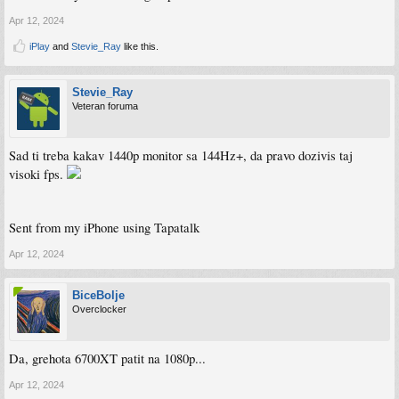
Apr 12, 2024
iPlay
and
Stevie_Ray
like this.
Stevie_Ray
Veteran foruma
Sad ti treba kakav 1440p monitor sa 144Hz+, da pravo dozivis taj
visoki fps.
Sent from my iPhone using Tapatalk
Apr 12, 2024
BiceBolje
Overclocker
Da, grehota 6700XT patit na 1080p...
Apr 12, 2024