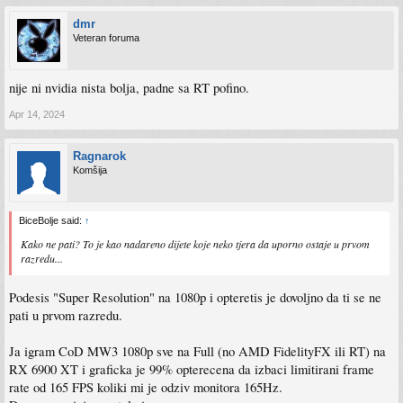
dmr
Veteran foruma
nije ni nvidia nista bolja, padne sa RT pofino.
Apr 14, 2024
Ragnarok
Komšija
BiceBolje said:
↑
Kako ne pati? To je kao nadareno dijete koje neko tjera da uporno ostaje u prvom
razredu...
Podesis "Super Resolution" na 1080p i opteretis je dovoljno da ti se ne
pati u prvom razredu.
Ja igram CoD MW3 1080p sve na Full (no AMD FidelityFX ili RT) na
RX 6900 XT i graficka je 99% opterecena da izbaci limitirani frame
rate od 165 FPS koliki mi je odziv monitora 165Hz.