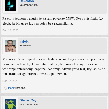
Reventon
Veteran foruma
Pa eto u jednom trenutku je sistem povukao 558W. Sve zavisi kako ko
gleda, ja bih uzeo jacu napojnu bez razmisljanja.
Dec 12, 2025
selvin
Moderator
Ma mora Stevie ispast upravu. A da je neko drugi stavio ovo, popljuvao
bi mu samo tako taj 15 minutni test u cyberpunku kao mjerodavno
testiranje opterećenja napojne. Ne smije odvrtit pravi test, boji se da ce
mu stradat druga najveca investicija u zivotu.
Dec 12, 2025
Pionir
likes this.
Stevie_Ray
Veteran foruma