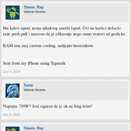
Stevie_Ray
Veteran foruma
Ma kakvi ispod, nema nikakvog smisla ispod. Ovi na kartici defacto
rade push-pull i naravno da je efikasnije nego samo ventovi od graficke.
RAM ima moj custom cooling, nalijepio heatsinkove.
Sent from my iPhone using Tapatalk
Dec 6, 2025
Sena
Veteran foruma
Napojna 750W? Jesi siguran da je ok na long term?
Dec 6, 2025
Stevie_Ray