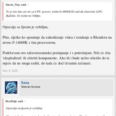
Stevie_Ray said:
↑
To je isto kao sto mi za CPU govore, treba bi 9800X3D sad da iskoristis GPU.
Bullshit. Ne treba mi 500fps.
Opsesija sa fpsom je ozbiljna.
Plus, rijetko ko spominje da enkodiranje videa i rendanje u Blenderu na
nivou i5-14600K s tim procesorom.
Podržavam ovo zdravorazumsko postupanje i s potrošnjom. Niti će išta
'eksplodirati' ili oštetiti komponente. Ako ih i bude nešto oštetilo do te
mjere da ne mogu raditi, do tada će doći kvantni računari.
Dec 9, 2025
Sena
Veteran foruma
BiceBolje said:
↑
Opsesija sa fpsom je ozbiljna.