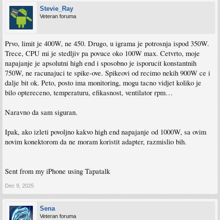
Stevie_Ray
Veteran foruma
Prvo, limit je 400W, ne 450. Drugo, u igrama je potrosnja ispod 350W.
Trece, CPU mi je stedljiv pa povuce oko 100W max. Cetvrto, moje
napajanje je apsolutni high end i sposobno je isporucit konstantnih
750W, ne racunajuci te spike-ove. Spikeovi od recimo nekih 900W ce i
dalje bit ok. Peto, posto ima monitoring, mogu tacno vidjet koliko je
bilo optereceno, temperaturu, efikasnost, ventilator rpm…
Naravno da sam siguran.
Ipak, ako izleti povoljno kakvo high end napajanje od 1000W, sa ovim
novim konektorom da ne moram koristit adapter, razmislio bih.
Sent from my iPhone using Tapatalk
Dec 9, 2025
Sena
Veteran foruma