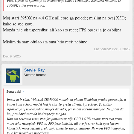
Plus, rijetko ko spominje da enkodiranje videa i rendanje u Blenderu na nivou i5-
14600K s tim procesorom.
Moj stari 3950X na 4.4 GHz all core ga pojede; mislim na ovaj X3D;
kako se vec zove.
Mozda nije ok usporedba; ali kao sto rece; FPS opsesija je ozbiljna.
Mislim da sam ofulao sta sma htio reci; nebitno.
Last edited:
Dec 9, 2025
Dec 9, 2025
Stevie_Ray
Veteran foruma
Sena said:
↑
Imam ja iz zida; Voltcraft SEM6000 model; sa phona ili tableta pratim potrosnju; a
imam i old school model koji je star ko grcka ali mjeri precizno. To koliko
isporucuje iz icue-a jedino mozes da vidis; jer imam corsair napojne. Ne znam da
bez pro hardwera da bi drugacije mogao.
Kao sto reventon rece; ima jos potrosaca; nije CPU i GPU samo; pazi ova prica
moze ici u nedogled; FPS od 500 jeste bullshit; ali ovo je stvar koja opet kazem
hipoteticki moze sjebati grafu koja kosta ko sav pc zajedno. Po meni FPS i napojna;
to je kruske/jabuke poredjenje.