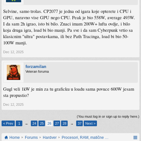
Selvine, samo trolas. CP2077 je jedna od igara koje opterete i CPU i
GPU, naravno vise GPU nego CPU. Peak je bio 558W, average 493W.
I da sam 2h igrao, isto bi bilo. Znaci imam 200W+ lufta ovdje, i bilo
koja druga igra, load bi bio manji. Pa sve i da sam Cyberpunk vrtio sa
klasicnim "ultra" postavkama, ili bez Path Tracinga, load bi bio 50-
100W manji.
Dec 12, 2025
forzamilan
Veteran foruma
Gugl veli 1kW je min za tu graficku u loadu sama povuce 600W jesam
sta propustio?
Dec 12, 2025
(You must log in or sign up to reply here.)
< Prev
1
←
24
25
26
27
28
→
37
Next >
Home
Forums
Hardver
Procesori, RAM, matične ploče i grafičke karti