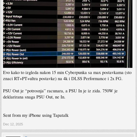
Evo kako to izgleda nakon 15 min Cyberpunka sa max postavkama (sto
znaci RT+PT+ultra postavke) na 4k i DLSS Performance i 2x FG.
PSU Out je “potrosnja” racunara, a PSU In je iz zida. 750W je
deklarirana snaga PSU Out, ne In.
Sent from my iPhone using Tapatalk
Dec 12, 2025