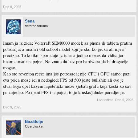
Dec 9, 2025
Sena
Veteran foruma
Imam ja iz zida; Voltcraft SEM6000 model; sa phona ili tableta pratim
potrosnju; a imam i old school model koji je star ko grcka ali mjeri
precizno. To koliko isporucuje iz icue-a jedino mozes da vidis; jer
imam corsair napojne. Ne znam da bez pro hardwera da bi drugacije
mogao.
Kao sto reventon rece; ima jos potrosaca; nije CPU i GPU samo; pazi
ova prica moze ici u nedogled; FPS od 500 jeste bullshit; ali ovo je
stvar koja opet kazem hipoteticki moze sjebati grafu koja kosta ko sav
pc zajedno. Po meni FPS i napojna; to je kruske/jabuke poredjenje.
Last edited:
Dec 9, 2025
Dec 9, 2025
BiceBolje
Overclocker