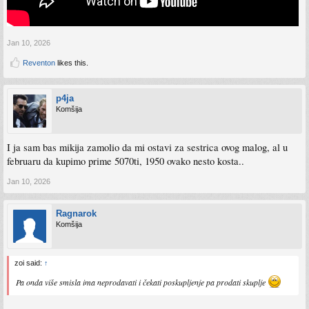
Jan 10, 2026
Reventon
likes this.
p4ja
Komšija
I ja sam bas mikija zamolio da mi ostavi za sestrica ovog malog, al u
februaru da kupimo prime 5070ti, 1950 ovako nesto kosta..
Jan 10, 2026
Ragnarok
Komšija
zoi said:
↑
Pa onda više smisla ima neprodavati i čekati poskupljenje pa prodati skuplje