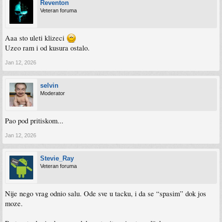
Reventon
Veteran foruma
Aaa sto uleti klizeci
Uzeo ram i od kusura ostalo.
Jan 12, 2026
selvin
Moderator
Pao pod pritiskom...
Jan 12, 2026
Stevie_Ray
Veteran foruma
Nije nego vrag odnio salu. Ode sve u tacku, i da se “spasim” dok jos
moze.