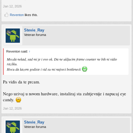
Jan 12, 2026
Reventon
likes this.
Stevie_Ray
Veteran foruma
Reventon said:
↑
Mozda nekad, sad mi je i ovo ok. Da ne ukljucim frame counter ne bih ni vidio
razliku.
Hocu da kazem godiste i vid su mi najveci bottleneck
Pa vidis da te prcam.
Nego uzivaj u novom hardware, instaliraj sta zahtjevnije i napucaj eye
candy.
Jan 12, 2026
Stevie_Ray
Veteran foruma