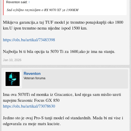
Reventon said:
↑
Sad ozbiljno razmisljam o RX 9070 XT za 1300KM
Mikijeva garancija,a taj TUF model je trenutno ponajskuplji oko 1800
km.U ipon trenutno nema nijedne ispod 1500 km.
https://olx.ba/artikal/73483398
Najbolja bi ti bila opcija ta 5070 Ti za 1600,ako je ima na stanju.
Jan 10, 2026
Reventon
Veteran foruma
Ima ova 5070Ti od momka iz Gracanice, kod njega sam mislio uzeti
napojnu Seasonic Focus GX 850
https://olx.ba/artikal/73078630
Jedino sto je ovaj Pro-S tanji model od standardnih. Mada bi mi vise i
odgovarala za moje matx kuciste.