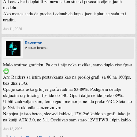
Ali ces vise i doplatiti za novu nakon sto svi povecaju cijene jacih
modela.
Ako mozes sada da prodas i odmah da kupis jacu isplati se sada to i
uraditi.
Jan 11, 2026
Reventon
Veteran foruma
Malo testirao graficku. Pa eto i nije neka razlika, samo duplo vise fps-a
Arc Raiders sa istim postavkama kao na prosloj grafi, sa 80 na 160fps,
bez dlss i FG.
Cpu je sada usko grlo jer grafa radi na 83-89%. Podignem detalje,
ukljucim ray tracing, fps ide do 140. Gpu i dalje ne ide preko 89%.
U biti zadovoljan sam, temp gpu i memorije ne idu preko 65C. Steta sto
je Nvidia uklonila senzor za vrm.
Napojna je isto beton, sleeved kablovi, 12V-2x6 kablo za grafu iako je
na kutiji ATX 3.0, ne 3.1. Ocekivao sam staro 12VHPWR 16pin kablo.
Jan 12, 2026