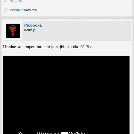
Jan 10, 2026
Picoooka
likes this.
Picoooka
Komšija
Uredne su temperature sto je najbitnije oko 65-70c