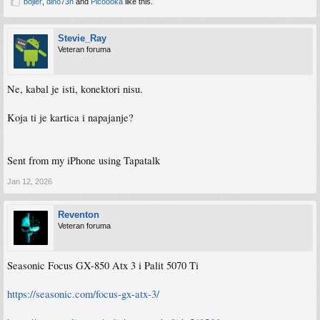
bojler
,
dino73n
and
Picoooka
like this.
Stevie_Ray
Veteran foruma
Ne, kabal je isti, konektori nisu.
Koja ti je kartica i napajanje?
Sent from my iPhone using Tapatalk
Jan 12, 2026
Reventon
Veteran foruma
Seasonic Focus GX-850 Atx 3 i Palit 5070 Ti
https://seasonic.com/focus-gx-atx-3/