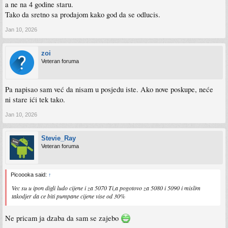
a ne na 4 godine staru.
Tako da sretno sa prodajom kako god da se odlucis.
Jan 10, 2026
zoi
Veteran foruma
Pa napisao sam već da nisam u posjedu iste. Ako nove poskupe, neće
ni stare ići tek tako.
Jan 10, 2026
Stevie_Ray
Veteran foruma
Picoooka said:
↑
Vec su u ipon digli ludo cijene i za 5070 Ti,a pogotovo za 5080 i 5090 i mislim
takodjer da ce biti pumpane cijene vise od 30%
Ne pricam ja dzaba da sam se zajebo