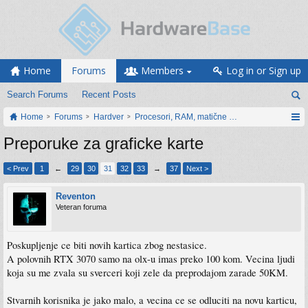
Home
Forums
Members
Log in or Sign up
Search Forums
Recent Posts
Home
Forums
Hardver
Procesori, RAM, matične ploče i grafičke karti
Preporuke za graficke karte
< Prev
1
←
29
30
31
32
33
→
37
Next >
Reventon
Veteran foruma
Poskupljenje ce biti novih kartica zbog nestasice.
A polovnih RTX 3070 samo na olx-u imas preko 100 kom. Vecina ljudi
koja su me zvala su sverceri koji zele da preprodajom zarade 50KM.
Stvarnih korisnika je jako malo, a vecina ce se odluciti na novu karticu,