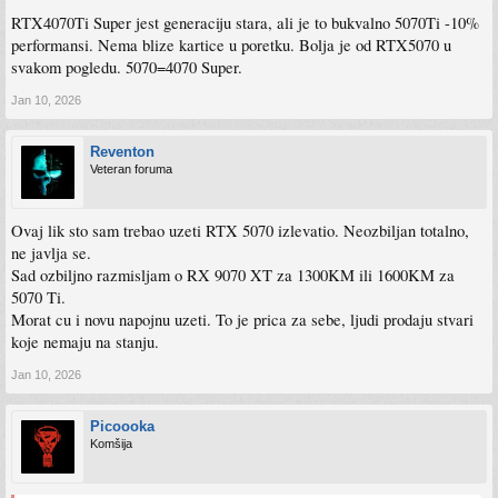
RTX4070Ti Super jest generaciju stara, ali je to bukvalno 5070Ti -10%
performansi. Nema blize kartice u poretku. Bolja je od RTX5070 u
svakom pogledu. 5070=4070 Super.
Jan 10, 2026
Reventon
Veteran foruma
Ovaj lik sto sam trebao uzeti RTX 5070 izlevatio. Neozbiljan totalno,
ne javlja se.
Sad ozbiljno razmisljam o RX 9070 XT za 1300KM ili 1600KM za
5070 Ti.
Morat cu i novu napojnu uzeti. To je prica za sebe, ljudi prodaju stvari
koje nemaju na stanju.
Jan 10, 2026
Picoooka
Komšija