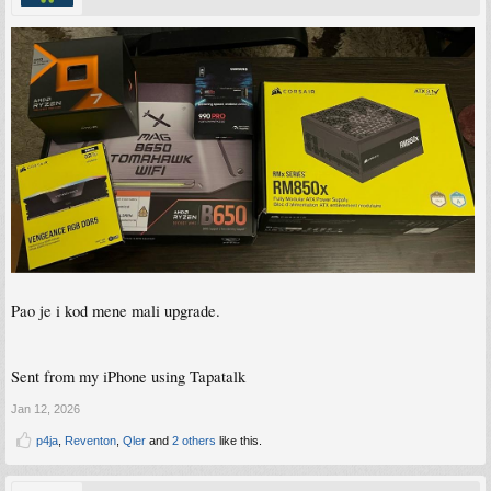
Pao je i kod mene mali upgrade.
Sent from my iPhone using Tapatalk
Jan 12, 2026
p4ja
,
Reventon
,
Qler
and
2 others
like this.