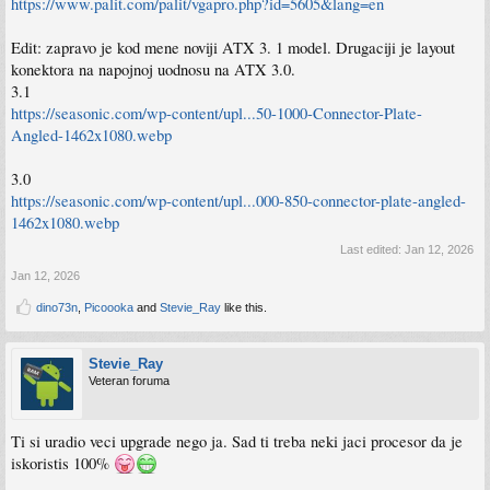
https://www.palit.com/palit/vgapro.php?id=5605&lang=en
Edit: zapravo je kod mene noviji ATX 3. 1 model. Drugaciji je layout
konektora na napojnoj uodnosu na ATX 3.0.
3.1
https://seasonic.com/wp-content/upl...50-1000-Connector-Plate-
Angled-1462x1080.webp
3.0
https://seasonic.com/wp-content/upl...000-850-connector-plate-angled-
1462x1080.webp
Last edited:
Jan 12, 2026
Jan 12, 2026
dino73n
,
Picoooka
and
Stevie_Ray
like this.
Stevie_Ray
Veteran foruma
Ti si uradio veci upgrade nego ja. Sad ti treba neki jaci procesor da je
iskoristis 100%