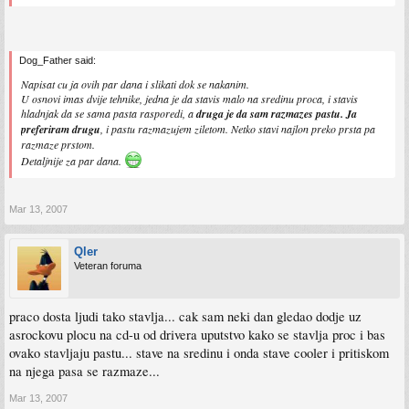
Dog_Father said:
Napisat cu ja ovih par dana i slikati dok se nakanim.
U osnovi imas dvije tehnike, jedna je da stavis malo na sredinu proca, i stavis
hladnjak da se sama pasta rasporedi, a
druga je da sam razmazes pastu. Ja
preferiram drugu
, i pastu razmazujem ziletom. Netko stavi najlon preko prsta pa
razmaze prstom.
Detaljnije za par dana.
Mar 13, 2007
Qler
Veteran foruma
praco dosta ljudi tako stavlja... cak sam neki dan gledao dodje uz
asrockovu plocu na cd-u od drivera uputstvo kako se stavlja proc i bas
ovako stavljaju pastu... stave na sredinu i onda stave cooler i pritiskom
na njega pasa se razmaze...
Mar 13, 2007