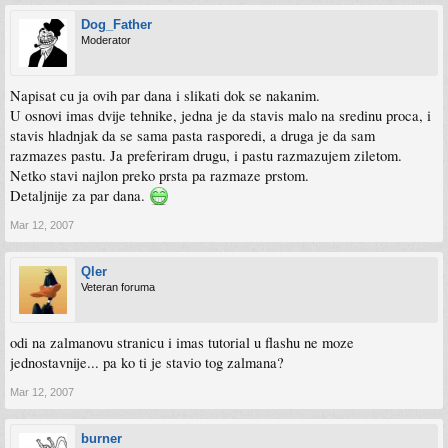
Dog_Father
Moderator
Napisat cu ja ovih par dana i slikati dok se nakanim.
U osnovi imas dvije tehnike, jedna je da stavis malo na sredinu proca, i
stavis hladnjak da se sama pasta rasporedi, a druga je da sam
razmazes pastu. Ja preferiram drugu, i pastu razmazujem ziletom.
Netko stavi najlon preko prsta pa razmaze prstom.
Detaljnije za par dana.
Mar 12, 2007
Qler
Veteran foruma
odi na zalmanovu stranicu i imas tutorial u flashu ne moze
jednostavnije... pa ko ti je stavio tog zalmana?
Mar 12, 2007
burner