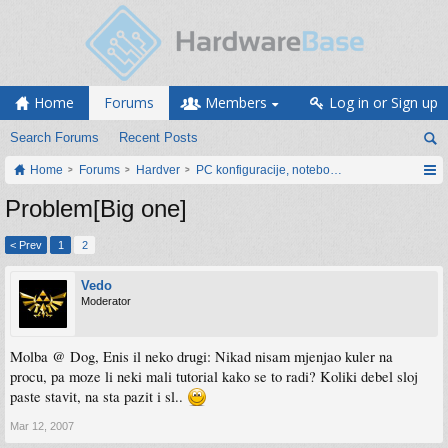
Home
Forums
Members
Log in or Sign up
Search Forums
Recent Posts
Home
Forums
Hardver
PC konfiguracije, notebook računari, servis
Problem[Big one]
< Prev
1
2
Vedo
Moderator
Molba @ Dog, Enis il neko drugi: Nikad nisam mjenjao kuler na
procu, pa moze li neki mali tutorial kako se to radi? Koliki debel sloj
paste stavit, na sta pazit i sl..
Mar 12, 2007