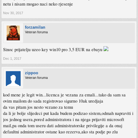
netu i nisam mogao naci neko rjesenje
Nov 30, 2017
forzamilan
Veteran foruma
Sinoc prijatelju uzeo key win10 pro 3,5 EUR na ebayu
Dec 1, 2017
zippoo
Veteran foruma
kod mene je legit win...licenca je vezana za emali...tako da sam sa
ovim mailom do sada registrovao sigurno 10ak uredjaja
da vas pitam jos nesto vezano za temu
da li je bolje slijedeci put kada budem podizao sistem,odmah napraviti i
jos jednog usera,pored administratora i na njega prijaviti microsoft
mail,pa onda tom useru dati administratorske privilegije a da onaj
defaultni administrator ostane kao rezerva,ako sta podje po zlu