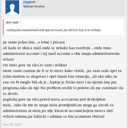
zippoo
Veteran foruma
dmr said:
↑
settings/accounts/email and app accounts pa obrises koji ti ne trebaju
pa samo jedan ima...o tome i pricam
ali kada se ukuca mail,onda se nekako kao razdvoje...onda imas
administrator account i taj mail account a oba imaju administratorske
ovlasti
eto imas gore na slici,to sam i uslikao
mene samo zanima da li se to moze kako vratiti...jer sam sada opet sa
istim mailom se ulogovao i opet imam istu situaciju...ali ako niko ne
zna sta bi moglo biti,ok je...laptop je frisko uzet i na njemu ima par
programa,tako da nije bio problem srediti to ponovo ali me zanimalo sta
se desilo
pogledaj gore na slici,pored usera acer,nema pod deskription
nista...tako da mu ne mogu nista promijeniti,ne mogu ga staviti za
administratora ni nista,jer nije klasicni account,kojem mozes dati
ovlasti admina,pa fakticki i admina sa tim acountom obrisati
Nov 30, 2017