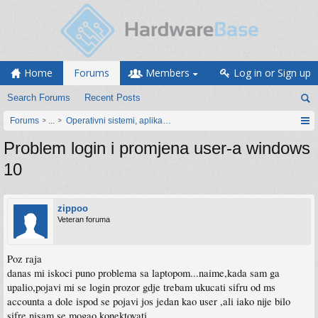
Home
Forums
Members
Log in or Sign up
Search Forums
Recent Posts
Forums
...
Operativni sistemi, aplikacije i programiranje
Problem login i promjena user-a windows
10
zippoo
Veteran foruma
Poz raja
danas mi iskoci puno problema sa laptopom...naime,kada sam ga
upalio,pojavi mi se login prozor gdje trebam ukucati sifru od ms
accounta a dole ispod se pojavi jos jedan kao user ,ali iako nije bilo
sifre,nisam se mogao konektovati