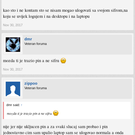
kao sto i ne kontam sto se nisam mogao ulogovati sa svojom sifrom,na
koju se uvijek logujem i na desktopu i na laptopu
Nov 30, 2017
dmr
Veteran foruma
mozda ti je trazio pin a ne sifru
Nov 30, 2017
zippoo
Veteran foruma
dmr said:
↑
mozda ti je trazio pin a ne sifru
nije jer nije ukljucen pin a za svaki slucaj sam probao i pin
jednostavno cim sam upalio laptop sam se ulogovao normala a onda