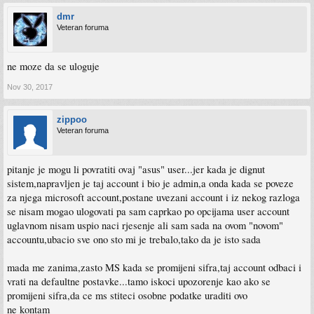
dmr
Veteran foruma
ne moze da se uloguje
Nov 30, 2017
zippoo
Veteran foruma
pitanje je mogu li povratiti ovaj "asus" user...jer kada je dignut
sistem,napravljen je taj account i bio je admin,a onda kada se poveze
za njega microsoft account,postane uvezani account i iz nekog razloga
se nisam mogao ulogovati pa sam caprkao po opcijama user account
uglavnom nisam uspio naci rjesenje ali sam sada na ovom "novom"
accountu,ubacio sve ono sto mi je trebalo,tako da je isto sada
mada me zanima,zasto MS kada se promijeni sifra,taj account odbaci i
vrati na defaultne postavke...tamo iskoci upozorenje kao ako se
promijeni sifra,da ce ms stiteci osobne podatke uraditi ovo
ne kontam