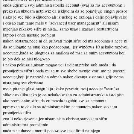
onda udjem u svoj administratorski account (ovaj sa ms accountom) i
preko run ukucam netplwiz da iskljucim da se pojavljuje singin prozor
(iako je vec bilo iskljuceno ali iz nekog se razloga i dalje pojavljivalo)
i otisao sam tamo malo u "advanced user management" ali nisam
mijenjao nikakve sifre ni nista...samo usao i izasao i resttartujem
laptop i onda nastaje problem
nakon restarta,nece ni da prihvati moju sifru od ms accounta a nece ni
da se uloguje na onaj kao podaccount...jer windows 10 nekako razdvoji
accounte,kada se ulogujes sa mailom od msa sa onim accountom koji
je bio dok se nisi ulogovao
i nakon pokusaja,nisam mogao uci i udjem preko safe moda i da
promijenim sifru i onda mi se tu sve shebe,tacnije vrati me na pocetni
account,koji je napravljen odmah nakon dizanja sistema i gdje nema
nista mog,sve obrisano
moje pitanje glasi,mogu li ja ikako povratiti ovaj account "asus"sa
slike,evo slika,iako je on nekako vezan za administratrski a isto pise
ako promijenim sifru,da cu mozda izgubiti sve sa accounta
upravo se to desilo sa administratskim accountom,nakon sto sam
promijenio sifru
zna li neko rjesenje,jer nisam nista obrisao,samo sam sifru
administratora promijenio
nadam se danecu morati ponovo sve instalirati na njega