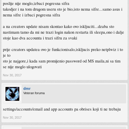
poslije nije moglo,izbaci pogresna sifra
takodjer i na tom drugom useru sto je bio,isto nema sifre...samo asus i
nema sifre i izbaci pogresna sifra
a na creators update nisam skontao kako ovo iskljuciti...dzaba sto
nastimam tamo da mi ne trazi login nakon restarta ili sleepa,ono i dalje
stoje kao dva accounta i trazi sifru za svaki
prije creators updatea ovo je funkcionisalo,iskljucis preko netplwiz i to
je to
sto je najgore,i kada sam promijenio password od MS maila,ni sa tim
se nije moglo ulogovati
Nov 30, 2017
dmr
Veteran foruma
settings/accounts/email and app accounts pa obrises koji ti ne trebaju
Nov 30, 2017