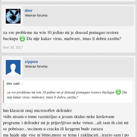
dmr
Veteran foruma
za sve probleme na win 10 jedino mi je doasad pomagao restore
backupa
Da nije kakav virus, malware, imas li dobru zastitu?
Nov 30, 2017
zippoo
Veteran foruma
dmr said:
↑
za sve probleme na win 10 jedino mi je doasad pomagao restore backupa
Da
nije kakav virus, malware, imas li dobru zastitu?
hm klasicni onaj microsoftov defender
vidis nisam o tome razmisljao a jesam skidao neke krekovane
programe i defender mi je prijavljivao neke viruse...ali sam ih cini mi
se pobrisao...vecinom u cracku ili keygenu bude zaraza
ma hajde nije vise ni bitno,moze se tema i zakljucati...trazio sam i po