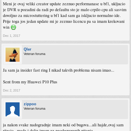
Meni je ovaj veliki creator update zeznuo performanase u bf1, ukljucio
je DVR u pozadini da radi po defaultu sto je malo crpilo cpu ali sasvim
dovoljno za microstuttering u bf1 kad sam ga iskljucio normalno ide.
Prije toga jos jedan update mi je zeznuo licencu pa sa imam krekovani
win
Dec 1, 2017
Qler
Veteran foruma
Ja sam ja insider fast ring I nikad takvih problema nisam imao...
Sent from my Huawei P10 Plus
Dec 2, 2017
zippoo
Veteran foruma
ja nakon svake nadogradnje imam neki od bugova...ali hajde,ovaj sam
rijesio...mada i dalje imam xx neodgovorenih pitanja