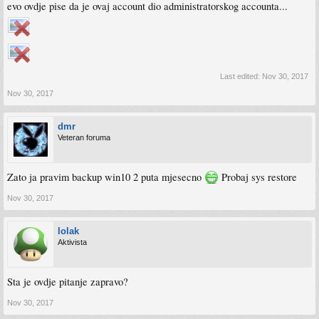
evo ovdje pise da je ovaj account dio administratorskog accounta...
Last edited:
Nov 30, 2017
Nov 30, 2017
dmr
Veteran foruma
Zato ja pravim backup win10 2 puta mjesecno
Probaj sys restore
Nov 30, 2017
lolak
Aktivista
Sta je ovdje pitanje zapravo?
Nov 30, 2017