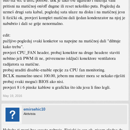
bilo šta već u usb2 portove. dok je tako sve ugašeno i baterija vani
pritisni na matičnoj on/off dugme ili reset nekoliko puta. Pogledaj da
uzmeš drugi sata kabal, pogledaj sata ulaze na disku i na matičnoj jesu
li fizički ok, provjeri komplet matičnu dali ijedan kondenzator na njoj je
nabubrio i dali se grije nenormalno.
edit:
pažljivo pogledaj svaki konketor sa napojne na matičnoj dali "dihtuje
kako treba".
provjeri CPU_FAN header, probaj konektor na druge headere staviti
nebitno jeli PWM ili ne, privremeno isključi konektore ventilatora
radijatora sa matične.
probaj uraditi disable-enable opcije za CPU fan monitoring.
BCLK manuelno unesi 100.00, jebem mu mater mora se nekako riješiti
probaj svaki mogući BIOS ako nisi.
provjeri 8 i 6 pinske kablove u grafičku što idu jesu li fino legli.
May 19, 2016
emirsehic10
Aktivista
Hahaha ti meni bas svasta nabroja. Fizicki je sve ok, nisam gledao da