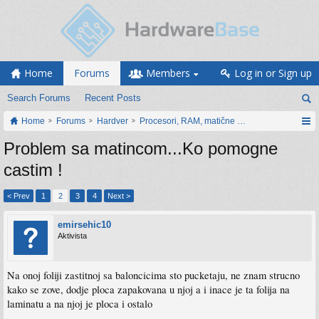
Home
Forums
Members
Log in or Sign up
Search Forums
Recent Posts
Home
Forums
Hardver
Procesori, RAM, matične ploče i grafičke karti
Problem sa matincom...Ko pomogne
castim !
< Prev
1
2
3
4
Next >
emirsehic10
Aktivista
Na onoj foliji zastitnoj sa baloncicima sto pucketaju, ne znam strucno
kako se zove, dodje ploca zapakovana u njoj a i inace je ta folija na
laminatu a na njoj je ploca i ostalo