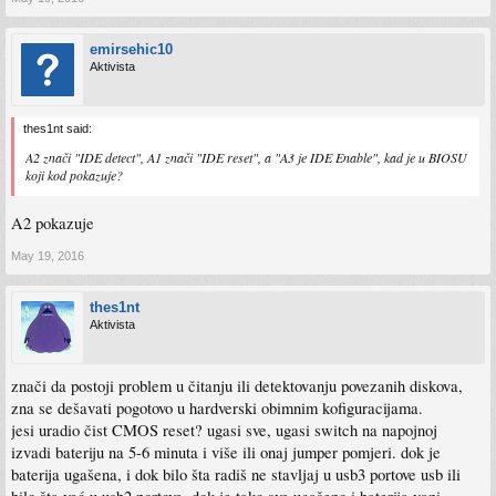
emirsehic10
Aktivista
thes1nt said:
A2 znači "IDE detect", A1 znači "IDE reset", a "A3 je IDE Enable", kad je u BIOSU
koji kod pokazuje?
A2 pokazuje
May 19, 2016
thes1nt
Aktivista
znači da postoji problem u čitanju ili detektovanju povezanih diskova,
zna se dešavati pogotovo u hardverski obimnim kofiguracijama.
jesi uradio čist CMOS reset? ugasi sve, ugasi switch na napojnoj
izvadi bateriju na 5-6 minuta i više ili onaj jumper pomjeri. dok je
baterija ugašena, i dok bilo šta radiš ne stavljaj u usb3 portove usb ili