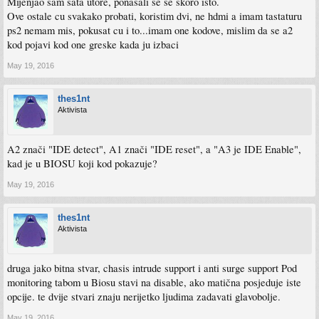
Mijenjao sam sata utore, ponasali se se skoro isto.
pci-e slotove.
Ove ostale cu svakako probati, koristim dvi, ne hdmi a imam tastaturu
ps2 nemam mis, pokusat cu i to...imam one kodove, mislim da se a2
kod pojavi kod one greske kada ju izbaci
May 19, 2016
thes1nt
Aktivista
A2 znači "IDE detect", A1 znači "IDE reset", a "A3 je IDE Enable",
kad je u BIOSU koji kod pokazuje?
May 19, 2016
thes1nt
Aktivista
druga jako bitna stvar, chasis intrude support i anti surge support Pod
monitoring tabom u Biosu stavi na disable, ako matična posjeduje iste
opcije. te dvije stvari znaju nerijetko ljudima zadavati glavobolje.
May 19, 2016