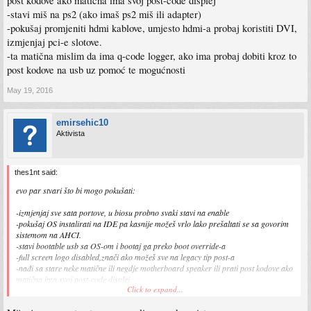
post kodove ako matična ima svoj post-code displej
-stavi miš na ps2 (ako imaš ps2 miš ili adapter)
-pokušaj promjeniti hdmi kablove, umjesto hdmi-a probaj koristiti DVI,
izmjenjaj pci-e slotove.
-ta matična mislim da ima q-code logger, ako ima probaj dobiti kroz to
post kodove na usb uz pomoć te mogućnosti
May 19, 2016
emirsehic10
Aktivista
thes1nt said:
evo par stvari što bi mogo pokušati:
-izmjenjaj sve sata portove, u biosu probno svaki stavi na enable
-pokušaj OS instalirati na IDE pa kasnije možeš vrlo lako prešaltati se sa govorim
sistemom na AHCI.
-stavi bootable usb sa OS-om i bootaj ga preko boot override-a
-full screen logo disabled,znači ako možeš sve na legacy tip post-a
-nađi sa stare neke matične ili negdje motherboard speaker ili prati post kodove ako
matična ima svoj post-code displej
Click to expand...
-stavi miš na ps2 (ako imaš ps2 miš ili adapter)
-pokušaj promjeniti hdmi kablove, umjesto hdmi-a probaj koristiti DVI, izmjenjaj