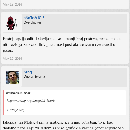
May 19, 2016
aNaToMiC !
Overclocker
Postoji opcija edit, i stavljanja sve u manji broj postova, nema smisla
niti razloga za svaki link pisati novi post ako se sve moze svesti u
jedan.
May 19, 2016
KingT
Veteran foruma
emirsehic10 said:
http://postimg.org/image/b85lfnczl/
A ovo je konf.
Iskopcaj taj Molex 4 pin iz maticne jer ti nije potreban, to je kao
dodatno napajanje za sistem sa vise grafickih kartica (opet nepotreban