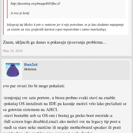
http://postimg.org/image/b85lfnczl/
A ovo je konf.
Iskopcaj taj Molex 4 pin iz maticne jer ti nije potreban, to je kao dodatno napajanje
za sistem sa vise grafickih kartica (opet nepotreban i samo marketing).
Znam, ukljucih ga danas u pokusaju rjesavanja problema...
May 19, 2016
thes1nt
Aktivista
evo par stvari što bi mogo pokušati:
-izmjenjaj sve sata portove, u biosu probno svaki stavi na enable
-pokušaj OS instalirati na IDE pa kasnije možeš vrlo lako prešaltati se
sa gotovim sistemom na AHCI.
-stavi bootable usb sa OS-om i bootaj ga preko boot override-a
-full screen logo disabled,znači ako možeš sve na legacy tip post-a
-nađi sa stare neke matične ili negdje motherboard speaker ili prati