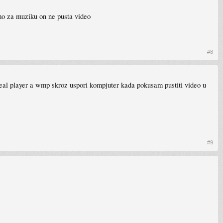
amo za muziku on ne pusta video
#8
real player a wmp skroz uspori kompjuter kada pokusam pustiti video u
#9