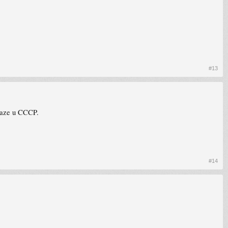
#13
ulaze u CCCP.
#14