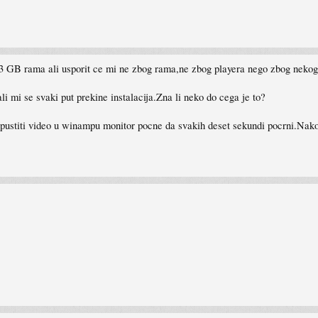
t 3 GB rama ali usporit ce mi ne zbog rama,ne zbog playera nego zbog neko
i mi se svaki put prekine instalacija.Zna li neko do cega je to?
iti video u winampu monitor pocne da svakih deset sekundi pocrni.Nakon 