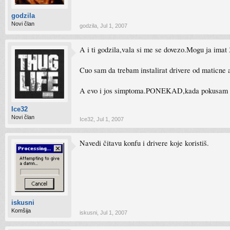
godzila
Novi član
godzila
,
Jul 1, 2007
A i ti godzila,vala si me se dovezo.Mogu ja ima
Cuo sam da trebam instalirat drivere od maticne al
A evo i jos simptoma.PONEKAD,kada pokusam pust
Ice32
Novi član
Ice32
,
Jul 1, 2007
Navedi čitavu konfu i drivere koje koristiš.
iskusni
Komšija
iskusni
,
Jul 1, 2007