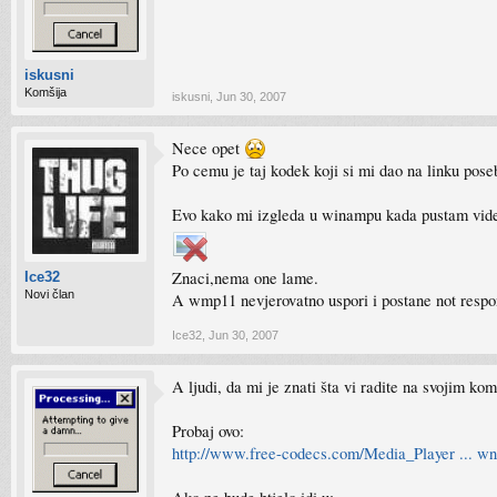
iskusni
Komšija
iskusni
,
Jun 30, 2007
Nece opet
Po cemu je taj kodek koji si mi dao na linku pos
Evo kako mi izgleda u winampu kada pustam vid
Znaci,nema one lame.
Ice32
Novi član
A wmp11 nevjerovatno uspori i postane not respo
Ice32
,
Jun 30, 2007
A ljudi, da mi je znati šta vi radite na svojim 
Probaj ovo:
http://www.free-codecs.com/Media_Player ... w