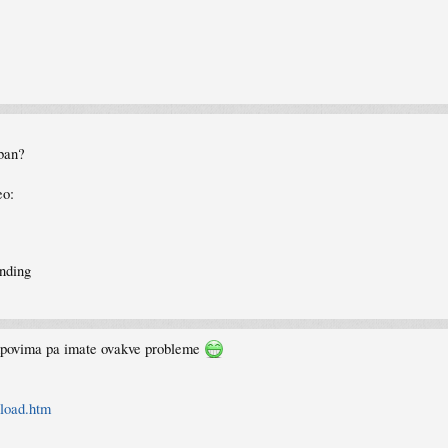
eban?
eo:
nding
kompovima pa imate ovakve probleme
nload.htm