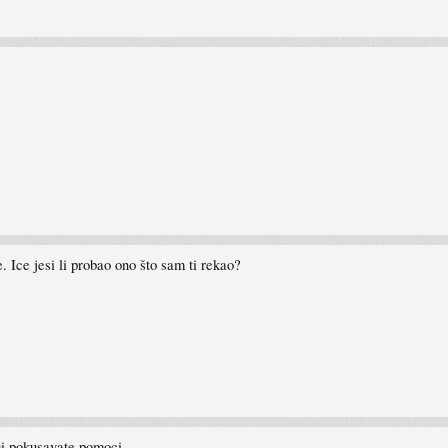
. Ice jesi li probao ono što sam ti rekao?
mi pokusavate pomoci.