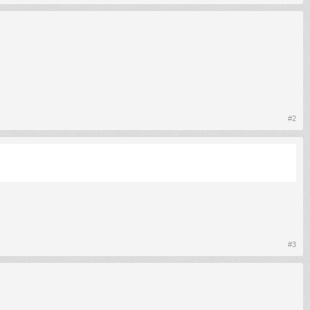
#2
#3