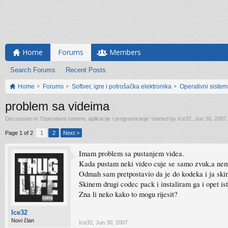
Home
Forums
Members
Search Forums
Recent Posts
Home
Forums
Softver, igre i potrošačka elektronika
Operativni sistemi
problem sa videima
Discussion in '
Operativni sistemi, aplikacije i programiranje
' started by
Ice32
,
Jun 30, 2007
.
Page 1 of 2
1
2
Next >
Imam problem sa pustanjem videa.
Kada pustam neki video cuje se samo zvuk,a nem
Odmah sam pretpostavio da je do kodeka i ja skin
Skinem drugi codec pack i instaliram ga i opet is
Zna li neko kako to mogu rijesit?
Ice32
Novi član
Ice32
,
Jun 30, 2007