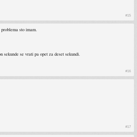
#15
g problema sto imam.
sekunde se vrati pa opet za deset sekundi.
#16
#17