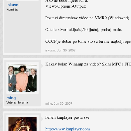
Ako ne bude htjelo idi u:
iskusni
View>Options>Output:
Komšija
Postavi directshow video na VMR9 (Windowed)
Ostale stvari uključuj/isključuj, probaj malo.
CCCP je dobar po tome što su birane najbolji ope
iskusni
,
Jun 30, 2007
Kakav bolan Winamp za video? Skini MPC i FFDs
ming
Veteran foruma
ming
,
Jun 30, 2007
heheh kmplayer pusta sve
http://www.kmplayer.com