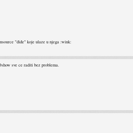
nsource "điđe" koje ulaze u njega :wink:
how sve ce raditi bez problema.