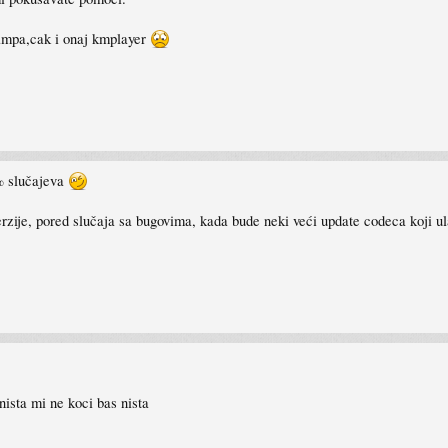
ampa,cak i onaj kmplayer
0% slučajeva
rzije, pored slučaja sa bugovima, kada bude neki veći update codeca koji 
ista mi ne koci bas nista