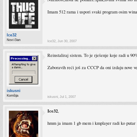
Imam 512 rama i uspori svaki program osim win
Ice32
Novi član
Ice32
,
Jun 30, 2007
Reinstaliraj sistem. To je rješenje koje radi u 9
Zaboravih reći još za CCCP da oni izdaju nove ve
iskusni
Komšija
iskusni
,
Jul 1, 2007
Ice32
,
hmm ja imam 1 gb mem i kmplayer radi ko putar n