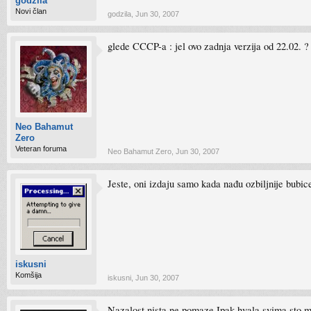
godzila
Novi član
godzila
,
Jun 30, 2007
glede CCCP-a : jel ovo zadnja verzija od 22.02. ?
Neo Bahamut
Zero
Veteran foruma
Neo Bahamut Zero
,
Jun 30, 2007
Jeste, oni izdaju samo kada nađu ozbiljnije bubice
iskusni
Komšija
iskusni
,
Jun 30, 2007
Nazalost,nista ne pomaze.Ipak,hvala svima sto 