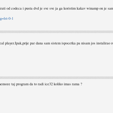
lirati od codeca i pusta dvd je sve sve ja ga koristim kakav winamp on je s
g=lst-0-1
 player.Ipak,prije par dana sam sistem ispocetka pa nisam jos instalirao 
emoze taj program da to radi ice32 koliko imas rama ?