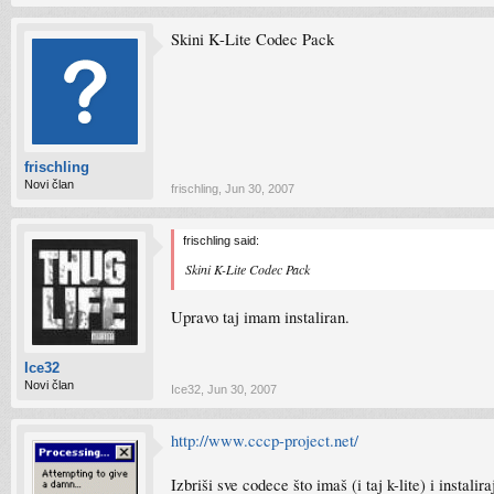
Skini K-Lite Codec Pack
frischling
Novi član
frischling
,
Jun 30, 2007
frischling said:
Skini K-Lite Codec Pack
Upravo taj imam instaliran.
Ice32
Novi član
Ice32
,
Jun 30, 2007
http://www.cccp-project.net/
Izbriši sve codece što imaš (i taj k-lite) i instalir