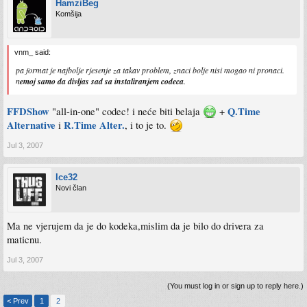
HamziBeg
Komšija
vnm_ said:
pa format je najbolje rjesenje za takav problem, znaci bolje nisi mogao ni pronaci.
n
emoj samo da divljas sad sa instaliranjem codeca
.
FFDShow
Q.Time
"all-in-one" codec! i neće biti belaja
+
Alternative
R.Time Alter.
i
, i to je to.
Jul 3, 2007
Ice32
Novi član
Ma ne vjerujem da je do kodeka,mislim da je bilo do drivera za
maticnu.
Jul 3, 2007
(You must log in or sign up to reply here.)
< Prev
1
2