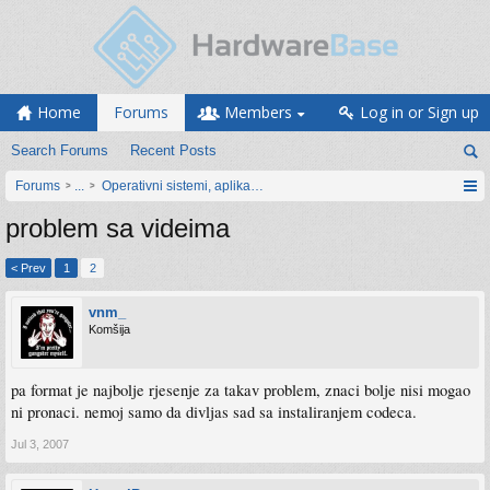
Home
Forums
Members
Log in or Sign up
Search Forums
Recent Posts
Forums
...
Operativni sistemi, aplikacije i programiranje
problem sa videima
< Prev
1
2
vnm_
Komšija
pa format je najbolje rjesenje za takav problem, znaci bolje nisi mogao
ni pronaci. nemoj samo da divljas sad sa instaliranjem codeca.
Jul 3, 2007