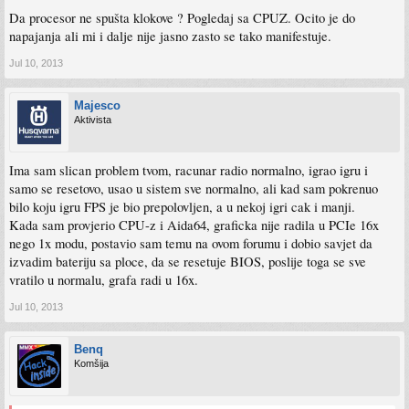
Da procesor ne spušta klokove ? Pogledaj sa CPUZ. Ocito je do
napajanja ali mi i dalje nije jasno zasto se tako manifestuje.
Jul 10, 2013
Majesco
Aktivista
Ima sam slican problem tvom, racunar radio normalno, igrao igru i
samo se resetovo, usao u sistem sve normalno, ali kad sam pokrenuo
bilo koju igru FPS je bio prepolovljen, a u nekoj igri cak i manji.
Kada sam provjerio CPU-z i Aida64, graficka nije radila u PCIe 16x
nego 1x modu, postavio sam temu na ovom forumu i dobio savjet da
izvadim bateriju sa ploce, da se resetuje BIOS, poslije toga se sve
vratilo u normalu, grafa radi u 16x.
Jul 10, 2013
Benq
Komšija