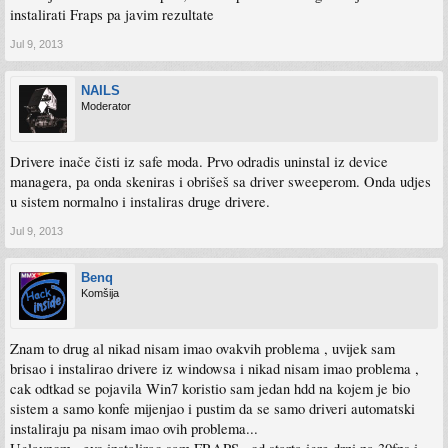
instalirati Fraps pa javim rezultate
Jul 9, 2013
NAILS
Moderator
Drivere inače čisti iz safe moda. Prvo odradis uninstal iz device
managera, pa onda skeniras i obrišeš sa driver sweeperom. Onda udjes
u sistem normalno i instaliras druge drivere.
Jul 9, 2013
Benq
Komšija
Znam to drug al nikad nisam imao ovakvih problema , uvijek sam
brisao i instalirao drivere iz windowsa i nikad nisam imao problema ,
cak odtkad se pojavila Win7 koristio sam jedan hdd na kojem je bio
sistem a samo konfe mijenjao i pustim da se samo driveri automatski
instaliraju pa nisam imao ovih problema...