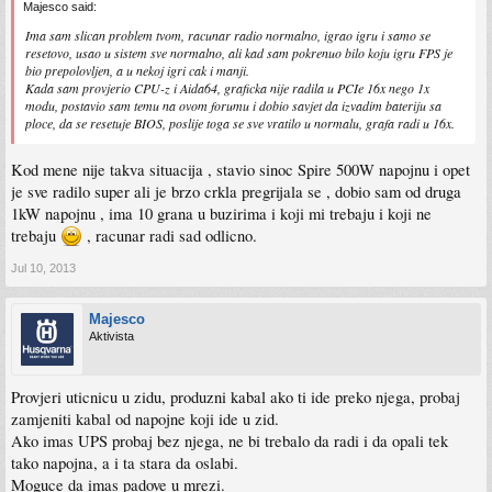
Majesco said:
Ima sam slican problem tvom, racunar radio normalno, igrao igru i samo se
resetovo, usao u sistem sve normalno, ali kad sam pokrenuo bilo koju igru FPS je
bio prepolovljen, a u nekoj igri cak i manji.
Kada sam provjerio CPU-z i Aida64, graficka nije radila u PCIe 16x nego 1x
modu, postavio sam temu na ovom forumu i dobio savjet da izvadim bateriju sa
ploce, da se resetuje BIOS, poslije toga se sve vratilo u normalu, grafa radi u 16x.
Kod mene nije takva situacija , stavio sinoc Spire 500W napojnu i opet
je sve radilo super ali je brzo crkla pregrijala se , dobio sam od druga
1kW napojnu , ima 10 grana u buzirima i koji mi trebaju i koji ne
trebaju
, racunar radi sad odlicno.
Jul 10, 2013
Majesco
Aktivista
Provjeri uticnicu u zidu, produzni kabal ako ti ide preko njega, probaj
zamjeniti kabal od napojne koji ide u zid.
Ako imas UPS probaj bez njega, ne bi trebalo da radi i da opali tek
tako napojna, a i ta stara da oslabi.
Moguce da imas padove u mrezi.