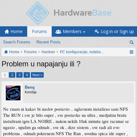
Home
Forums
Members
Log in or Sign up
Search Forums
Recent Posts
Home
Forums
Hardver
PC konfiguracije, notebook računari, servis
Problem u napajanju ili ?
1
2
3
4
Next >
Benq
Komšija
Ne znam ni kakav bi naslov postavio .. uglavnom instalirao sam NFS
The RUN i sve je bilo super , sve postavke na ultra , medjutim bratu
instaliram igru LA NOIRE , nakon nekih 10ak minuta igre racunar se
ugasio , upalim ga odmah , sve ok , dize sistem , sve radi ali evo
problema , odmah pokrenem NFS The Run , uvodna spica ide super ,