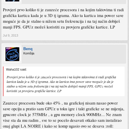
Provjeri prvo koliko ti je zauzeće procesora i na kojim taktovima ti radi
grafička kartica kada je u 3D tj igrama. Ako ta kartica ima power save
moguće je da je stalno u nižem setu frekvencija i na taj način dobiješ
manji FPS. GPUz možeš koristiti za provjeru grafičke kartice. LP
Jul 9, 2013
Benq
Komšija
Waha102 said:
Provjeri prvo koliko ti je zauzeće procesora i na kojim taktovima ti radi grafička
kartica kada je u 3D tj igrama. Ako ta kartica ima power save moguće je da je
stalno u nižem setu frekvencija i na taj način dobiješ manji FPS. GPUz možeš
koristiti za provjeru grafičke kartice. LP
Zauzece procesora bude oko 45% , na grafickoj nisam nasao power
save opciju a pratio sam GPUz u toku igre i takt graficke se ne mijenja,
gpucore clock je 575MHz , a gpu memory clock 900MHz... Ne znam
vise sta da mu radim , sve to se pocelo desavati otkako sam instalirao
onaj glupi LA NOIRE i kako se komp ugasio ovo se desava :roll: