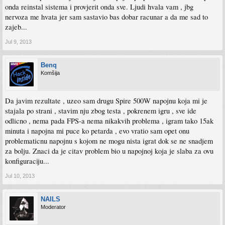
onda reinstal sistema i provjerit onda sve. Ljudi hvala vam , jbg
nervoza me hvata jer sam sastavio bas dobar racunar a da me sad to
zajeb...
Jul 9, 2013
Benq
Komšija
Da javim rezultate , uzeo sam drugu Spire 500W napojnu koja mi je
stajala po strani , stavim nju zbog testa , pokrenem igru , sve ide
odlicno , nema pada FPS-a nema nikakvih problema , igram tako 15ak
minuta i napojna mi puce ko petarda , evo vratio sam opet onu
problematicnu napojnu s kojom ne mogu nista igrat dok se ne snadjem
za bolju. Znaci da je citav problem bio u napojnoj koja je slaba za ovu
konfiguraciju...
Jul 10, 2013
NAILS
Moderator