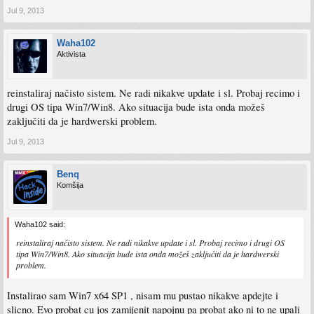
Jul 9, 2013
Waha102
Aktivista
reinstaliraj načisto sistem. Ne radi nikakve update i sl. Probaj recimo i
drugi OS tipa Win7/Win8. Ako situacija bude ista onda možeš
zaključiti da je hardwerski problem.
Jul 9, 2013
Benq
Komšija
Waha102 said:
reinstaliraj načisto sistem. Ne radi nikakve update i sl. Probaj recimo i drugi OS
tipa Win7/Win8. Ako situacija bude ista onda možeš zaključiti da je hardwerski
problem.
Instalirao sam Win7 x64 SP1 , nisam mu pustao nikakve apdejte i
slicno. Evo probat cu jos zamijenit napojnu pa probat ako ni to ne upali