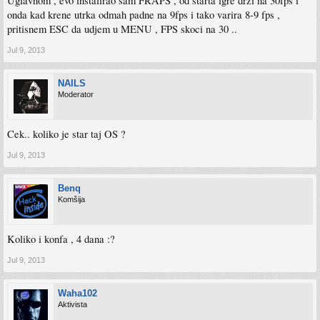
Uglavnom , evo instalirao sam FRAPS , od starta igre drzi na 30fps i
onda kad krene utrka odmah padne na 9fps i tako varira 8-9 fps ,
pritisnem ESC da udjem u MENU , FPS skoci na 30 ..
Jul 9, 2013
NAILS
Moderator
Cek.. koliko je star taj OS ?
Jul 9, 2013
Benq
Komšija
Koliko i konfa , 4 dana :?
Jul 9, 2013
Waha102
Aktivista