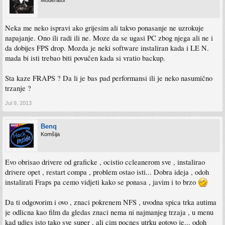
Neka me neko ispravi ako grijesim ali takvo ponasanje ne uzrokuje
napajanje. Ono ili radi ili ne. Moze da se ugasi PC zbog njega ali ne i
da dobijes FPS drop. Mozda je neki software instaliran kada i LE N.
mada bi isti trebao biti povučen kada si vratio backup.
Sta kaze FRAPS ? Da li je bas pad performansi ili je neko nasumično
trzanje ?
Jul 9, 2013
Benq
Komšija
Evo obrisao drivere od graficke , ocistio ccleanerom sve , instalirao
drivere opet , restart compa , problem ostao isti... Dobra ideja , odoh
instalirati Fraps pa cemo vidjeti kako se ponasa , javim i to brzo
Da ti odgovorim i ovo , znaci pokrenem NFS , uvodna spica trka autima
je odlicna kao film da gledas znaci nema ni najmanjeg trzaja , u menu
kad udjes isto tako sve super , ali cim pocnes utrku gotovo je... odoh