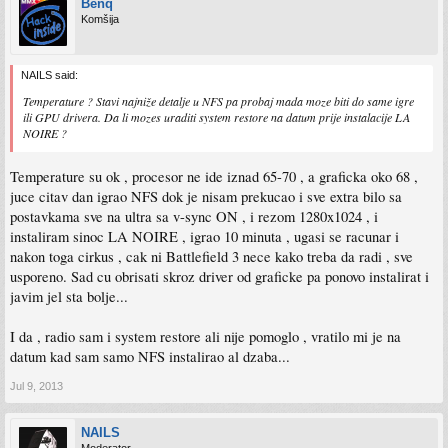
Benq
Komšija
NAILS said:
Temperature ? Stavi najniže detalje u NFS pa probaj mada moze biti do same igre
ili GPU drivera. Da li mozes uraditi system restore na datum prije instalacije LA
NOIRE ?
Temperature su ok , procesor ne ide iznad 65-70 , a graficka oko 68 ,
juce citav dan igrao NFS dok je nisam prekucao i sve extra bilo sa
postavkama sve na ultra sa v-sync ON , i rezom 1280x1024 , i
instaliram sinoc LA NOIRE , igrao 10 minuta , ugasi se racunar i
nakon toga cirkus , cak ni Battlefield 3 nece kako treba da radi , sve
usporeno. Sad cu obrisati skroz driver od graficke pa ponovo instalirat i
javim jel sta bolje...
I da , radio sam i system restore ali nije pomoglo , vratilo mi je na
datum kad sam samo NFS instalirao al dzaba...
Jul 9, 2013
NAILS
Moderator