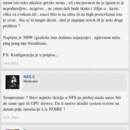
menu isto tako nikakve greske nema , ali cim pocnem da je igram to je
nepodnosljivo , neigrivo .. ne znam dali bude ikako i 10fps-a , kasni
slika za zvukom itd , znaci bilo to na ultra ili na high postavkama ista
je stvar . Sta se tu moglo desiti , dali je napojna uzrok ili je neki drugi
problem ?
Napojna je 500W (graficka ima dodatno napajanje) , uglavnom neka
ping pong nije brendirana.
P.S. Konfiguracija je u potpisu...
Jul 9, 2013
NAILS
Moderator
Temperature ? Stavi najniže detalje u NFS pa probaj mada moze biti
do same igre ili GPU drivera. Da li mozes uraditi system restore na
datum prije instalacije LA NOIRE ?
Jul 9, 2013