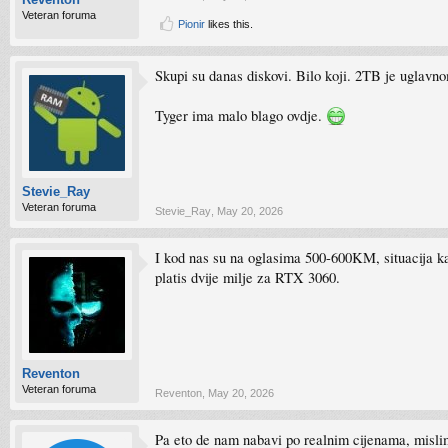
Veteran foruma
Pionir
likes this.
Skupi su danas diskovi. Bilo koji. 2TB je uglav
Tyger ima malo blago ovdje.
Stevie_Ray
Veteran foruma
Stevie_Ray
,
May 20, 2026
I kod nas su na oglasima 500-600KM, situacija ka
platis dvije milje za RTX 3060.
Reventon
Veteran foruma
Reventon
,
May 20, 2026
Pa eto de nam nabavi po realnim cijenama, mislim