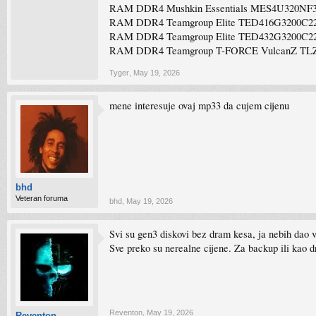
RAM DDR4 Mushkin Essentials MES4U320NF3
RAM DDR4 Teamgroup Elite TED416G3200C22
RAM DDR4 Teamgroup Elite TED432G3200C22
RAM DDR4 Teamgroup T-FORCE VulcanZ TLZ
Tyger
,
May 19, 2026
mene interesuje ovaj mp33 da cujem cijenu
bhd
Veteran foruma
bhd
,
May 19, 2026
Svi su gen3 diskovi bez dram kesa, ja nebih da
Sve preko su nerealne cijene. Za backup ili kao dr
Reventon
,
May 19, 2026
Reventon