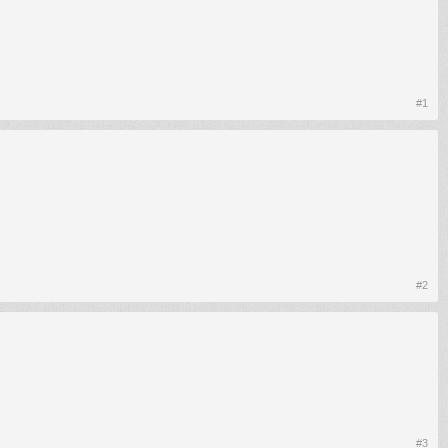
#1
#2
#3