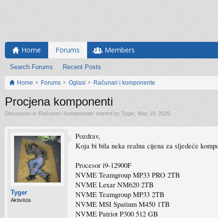
Home
Forums
Members
Search Forums
Recent Posts
Home
Forums
Oglasi
Računari i komponente
Procjena komponenti
Discussion in '
Računari i komponente
' started by
Tyger
,
May 19, 2026
.
Pozdrav,
Koja bi bila neka realna cijena za sljedeće kompo
Procesor i9-12900F
NVME Teamgroup MP33 PRO 2TB
NVME Lexar NM620 2TB
Tyger
NVME Teamgroup MP33 2TB
Aktivista
NVME MSI Spatium M450 1TB
NVME Patriot P300 512 GB