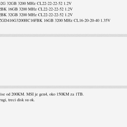
2G 32GB 3200 MHz CL22-22-22-52 1.2V
BK 16GB 3200 MHz CL22-22-22-52 1.2V
BK 32GB 3200 MHz CL22-22-22-52 1.2V
GD416G3200HC16FBK 16GB 3200 MHz CL16-20-20-40 1.35V
o vise od 200KM. MSI je gen4, oko 150KM za 1TB.
ugi, treci disk su ok.