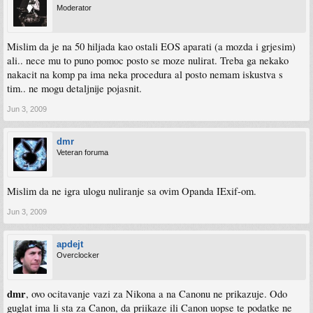
Moderator
Mislim da je na 50 hiljada kao ostali EOS aparati (a mozda i grjesim)
ali.. nece mu to puno pomoc posto se moze nulirat. Treba ga nekako
nakacit na komp pa ima neka procedura al posto nemam iskustva s
tim.. ne mogu detaljnije pojasnit.
Jun 3, 2009
dmr
Veteran foruma
Mislim da ne igra ulogu nuliranje sa ovim Opanda IExif-om.
Jun 3, 2009
apdejt
Overclocker
dmr
, ovo ocitavanje vazi za Nikona a na Canonu ne prikazuje. Odo
guglat ima li sta za Canon, da priikaze ili Canon uopse te podatke ne