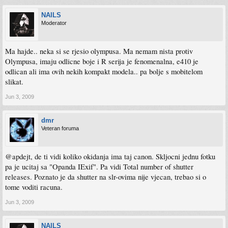
NAILS
Moderator
Ma hajde.. neka si se rjesio olympusa. Ma nemam nista protiv
Olympusa, imaju odlicne boje i R serija je fenomenalna, e410 je
odlican ali ima ovih nekih kompakt modela.. pa bolje s mobitelom
slikat.
Jun 3, 2009
dmr
Veteran foruma
@apdejt, de ti vidi koliko okidanja ima taj canon. Skljocni jednu fotku
pa je ucitaj sa "Opanda IExif". Pa vidi Total number of shutter
releases. Poznato je da shutter na slr-ovima nije vjecan, trebao si o
tome voditi racuna.
Jun 3, 2009
NAILS