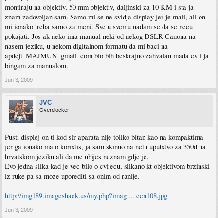
montiraju na objektiv, 50 mm objektiv, daljinski za 10 KM i sta ja
znam zadovoljan sam. Samo mi se ne svidja display jer je mali, ali on
mi ionako treba samo za meni. Sve u svemu nadam se da se necu
pokajati. Jos ak neko ima manual neki od nekog DSLR Canona na
nasem jeziku, u nekom digitalnom formatu da mi baci na
apdejt_MAJMUN_gmail_com bio bih beskrajno zahvalan mada ev i ja
bingam za manualom.
Jun 3, 2009
JVC
Overclocker
Pusti displej on ti kod slr aparata nije toliko bitan kao na kompaktima
jer ga ionako malo koristis, ja sam skinuo na netu uputstvo za 350d na
hrvatskom jeziku ali da me ubijes neznam gdje je.
Evo jedna slika kad je vec bilo o cvijecu, slikano kt objektivom brzinski
iz ruke pa sa moze uporediti sa onim od ranije.
http://img189.imageshack.us/my.php?imag ... een108.jpg
Jun 3, 2009