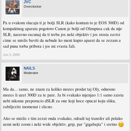
JVC
Overclocker
Pa u svakom slucaju ti je bolji SLR (kako kontam to je EOS 300D) od
kompaktnog aparata pogotovo Canon je bolji od Olimpusa cak da nije
SLR, naravno racunaj da ti treba jos neki objektiv i jos stosta zavisi
cime se mislis baviti da nebude ko meni kupio aparat da se zezam a
sad puna torba pribora i jos mi svasta fali.
Jun 3, 2009
NAILS
Moderator
Ma da... samo, ne znam za koliko mozes prodat taj Oly, odnosno
mozes li uzet 300D za te pare. Ja bi svakako mjenjao 1:1 samo zaista
nebi nikome preporucio dSLR za one koji hoce opucat koju sliku,
zabiljezitz momenat i slicno.
Ako se mislis s tim zezat onda svakako, odradi taj transfer ali polako
uzmi neki zoom i neki wide objektiv, grip, par "gigabajta" i sretno