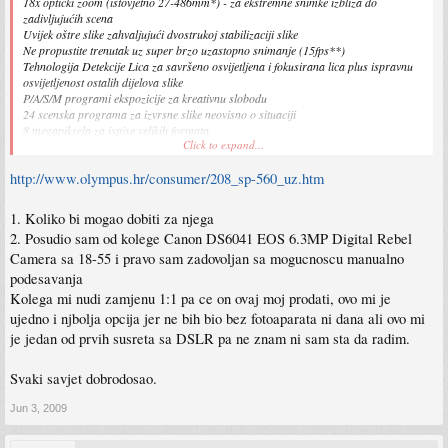
18x optički zoom (istovjetno 27-486mm*) - za ekstremne snimke izbliza do
zadivljujućih scena
Uvijek oštre slike zahvaljujući dvostrukoj stabilizaciji slike
Ne propustite trenutak uz super brzo uzastopno snimanje (15fps**)
Tehnologija Detekcije Lica za savršeno osvijetljena i fokusirana lica plus ispravnu
osvijetljenost ostalih dijelova slike
P/A/S/M programi ekspozicije za kreativnu slobodu
24 scenska programa za izvrsne slike neovisno o situaciji
8 megapiksela za ispise velikih formata
Click to expand...
Reprodukcija slika na 6.4cm/2.5" LCD zaslonu
Bolje slike u slabim svjetlosnim uvjetima zahvaljujući BrightCapture tehnologiji
http://www.olympus.hr/consumer/208_sp-560_uz.htm
Oživite sjećanja uz video zapis sa zvukom
TruePic III procesor slike za brži rad fotoaparata i još bolju kvalitetu slike
Podvodno snimanje istovjetno pritisku vode do 40 m moguće u kombinaciji s
1. Koliko bi mogao dobiti za njega
opcijskim podvodnim kućištem PT 037
2. Posudio sam od kolege Canon DS6041 EOS 6.3MP Digital Rebel
Camera sa 18-55 i pravo sam zadovoljan sa mogucnoscu manualno
podesavanja
Kolega mi nudi zamjenu 1:1 pa ce on ovaj moj prodati, ovo mi je
ujedno i njbolja opcija jer ne bih bio bez fotoaparata ni dana ali ovo mi
je jedan od prvih susreta sa DSLR pa ne znam ni sam sta da radim.
Svaki savjet dobrodosao.
Jun 3, 2009