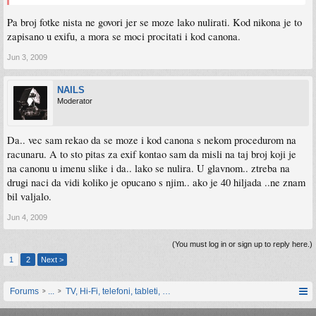
Pa broj fotke nista ne govori jer se moze lako nulirati. Kod nikona je to
zapisano u exifu, a mora se moci procitati i kod canona.
Jun 3, 2009
NAILS
Moderator
Da.. vec sam rekao da se moze i kod canona s nekom procedurom na
racunaru. A to sto pitas za exif kontao sam da misli na taj broj koji je
na canonu u imenu slike i da.. lako se nulira. U glavnom.. ztreba na
drugi naci da vidi koliko je opucano s njim.. ako je 40 hiljada ..ne znam
bil valjalo.
Jun 4, 2009
(You must log in or sign up to reply here.)
1
2
Next >
Forums
...
TV, Hi-Fi, telefoni, tableti, satovi, IoT oprema