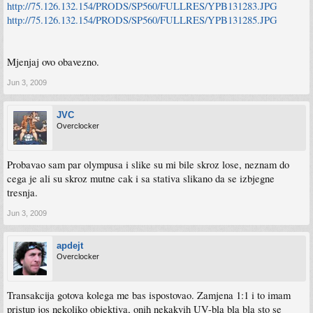
http://75.126.132.154/PRODS/SP560/FULLRES/YPB131283.JPG
http://75.126.132.154/PRODS/SP560/FULLRES/YPB131285.JPG
Mjenjaj ovo obavezno.
Jun 3, 2009
JVC
Overclocker
Probavao sam par olympusa i slike su mi bile skroz lose, neznam do
cega je ali su skroz mutne cak i sa stativa slikano da se izbjegne
tresnja.
Jun 3, 2009
apdejt
Overclocker
Transakcija gotova kolega me bas ispostovao. Zamjena 1:1 i to imam
pristup jos nekoliko objektiva, onih nekakvih UV-bla bla bla sto se