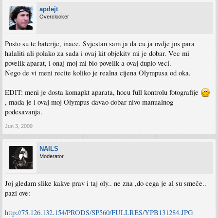
apdejt
Overclocker
Posto su te baterije, inace. Svjestan sam ja da cu ja ovdje jos para
halaliti ali polako za sada i ovaj kit objekitv mi je dobar. Vec mi
povelik aparat, i onaj moj mi bio povelik a ovaj duplo veci.
Nego de vi meni recite koliko je realna cijena Olympusa od oka.
EDIT: meni je dosta komapkt aparata, hocu full kontrolu fotografije
, mada je i ovaj moj Olympus davao dobar nivo manualnog
podesavanja.
Jun 3, 2009
NAILS
Moderator
Joj gledam slike kakve prav i taj oly.. ne zna ,do cega je al su smeče..
pazi ove:
http://75.126.132.154/PRODS/SP560/FULLRES/YPB131284.JPG