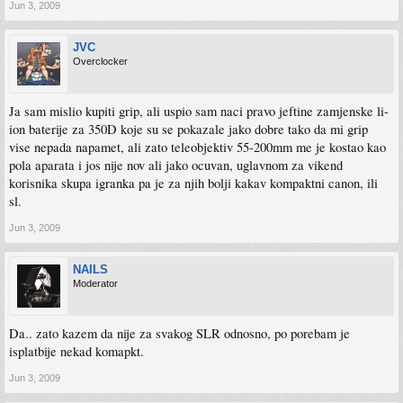
Jun 3, 2009
JVC
Overclocker
Ja sam mislio kupiti grip, ali uspio sam naci pravo jeftine zamjenske li-
ion baterije za 350D koje su se pokazale jako dobre tako da mi grip
vise nepada napamet, ali zato teleobjektiv 55-200mm me je kostao kao
pola aparata i jos nije nov ali jako ocuvan, uglavnom za vikend
korisnika skupa igranka pa je za njih bolji kakav kompaktni canon, ili
sl.
Jun 3, 2009
NAILS
Moderator
Da.. zato kazem da nije za svakog SLR odnosno, po porebam je
isplatbije nekad komapkt.
Jun 3, 2009