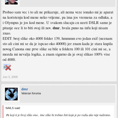
Probao sam vec i to ali ne prikazuje, ali nema veze ionako mi je aparat
na koristenju kod mene neko vrijeme, pa ima jos vremena za odluku, a
i Olympus je jos kod mene. U svakom slucaju cu uzeti DSLR samo je
dmr
pitanje oce li to biti ovaj ili nov.
, hvala puno na infu koji nisam
znao.
EDIT: broj slike oko 4000 folder 139, hmmmm evo jedan exif (neznam
sto ali cini mi se da je ispcao oko 40000) jer znam kada je stara kupila
novog Canona one prve slike su bile u folderu 100 ili 101 cini mi se, a
mozda mi nevalja logika, a znam sigurno da je ovaj slikao 100% vise
od 4000.
Jun 3, 2009
dmr
Veteran foruma
NAILS said:
Pa koji ti je broj slike ono.. ime slike bi trebao biti koja je po rediu ako nije nulirano.