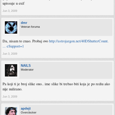
upissuje u exif
Jun 3, 2009
dmr
Veteran foruma
Da, nisam to znao. Probaj ovo
http://astrojargon.net/40DShutterCount.
... eSupport=1
Jun 3, 2009
NAILS
Moderator
Pa koji ti je broj slike ono.. ime slike bi trebao biti koja je po rediu ako
nije nulirano.
Jun 3, 2009
apdejt
Overclocker