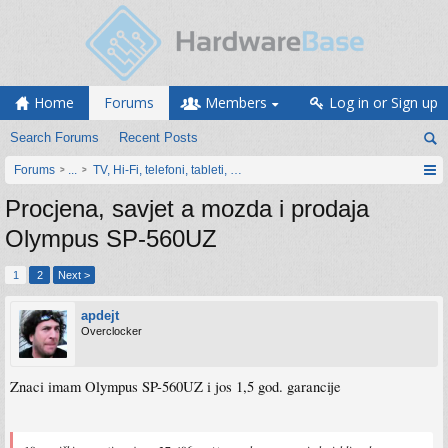
Home
Forums
Members
Log in or Sign up
Search Forums
Recent Posts
Forums
...
TV, Hi-Fi, telefoni, tableti, satovi, IoT oprema
Procjena, savjet a mozda i prodaja
Olympus SP-560UZ
1
2
Next >
apdejt
Overclocker
Znaci imam Olympus SP-560UZ i jos 1,5 god. garancije