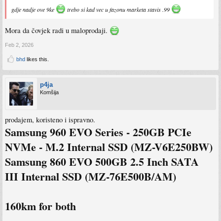
gdje nadje ove 9ke
trebo si kad vec u fazonu marketa stavis .99
Mora da čovjek radi u maloprodaji.
Feb 2, 2026
bhd
likes this.
p4ja
Komšija
prodajem, koristeno i ispravno.
Samsung 960 EVO Series - 250GB PCIe
NVMe - M.2 Internal SSD (MZ-V6E250BW)
Samsung 860 EVO 500GB 2.5 Inch SATA
III Internal SSD (MZ-76E500B/AM)
160km for both