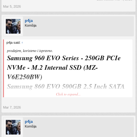
Mar 5, 2026
p4ja
Komšija
p4ja said:
↑
prodajem, koristeno i ispravno.
Samsung 960 EVO Series - 250GB PCIe
NVMe - M.2 Internal SSD (MZ-
V6E250BW)
Samsung 860 EVO 500GB 2.5 Inch SATA
III Internal SSD (MZ-76E500B/AM)
Click to expand...
Mar 7, 2026
160km
p4ja
Komšija