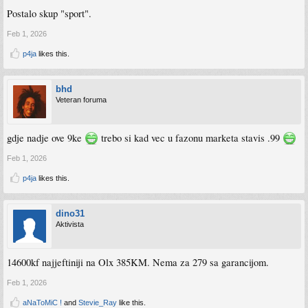
Postalo skup "sport".
Feb 1, 2026
p4ja
likes this.
bhd
Veteran foruma
gdje nadje ove 9ke
trebo si kad vec u fazonu marketa stavis .99
Feb 1, 2026
p4ja
likes this.
dino31
Aktivista
14600kf najjeftiniji na Olx 385KM. Nema za 279 sa garancijom.
Feb 1, 2026
aNaToMiC !
and
Stevie_Ray
like this.