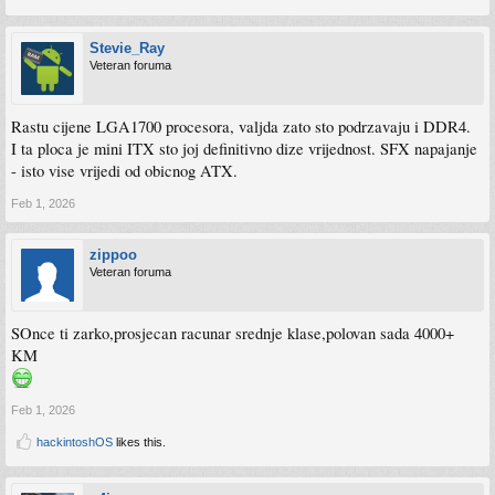
Stevie_Ray
Veteran foruma
Rastu cijene LGA1700 procesora, valjda zato sto podrzavaju i DDR4.
I ta ploca je mini ITX sto joj definitivno dize vrijednost. SFX napajanje
- isto vise vrijedi od obicnog ATX.
Feb 1, 2026
zippoo
Veteran foruma
SOnce ti zarko,prosjecan racunar srednje klase,polovan sada 4000+
KM
Feb 1, 2026
hackintoshOS
likes this.