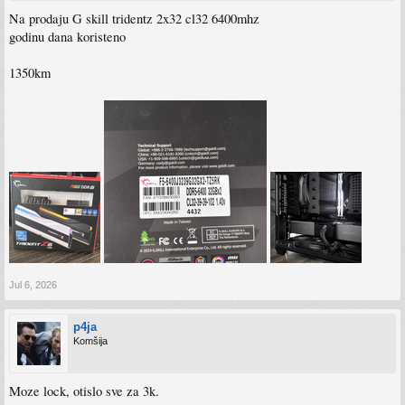
Na prodaju G skill tridentz 2x32 cl32 6400mhz
godinu dana koristeno
1350km
Jul 6, 2026
p4ja
Komšija
Moze lock, otislo sve za 3k.