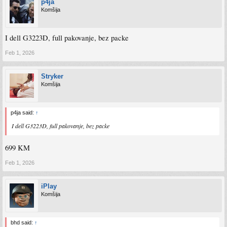
p4ja
Komšija
I dell G3223D, full pakovanje, bez packe
Feb 1, 2026
Stryker
Komšija
p4ja said:
↑
I dell G3223D, full pakovanje, bez packe
699 KM
Feb 1, 2026
iPlay
Komšija
bhd said:
↑