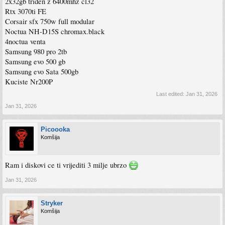
2x32gb triden z 6400mhz cl32
Rtx 3070ti FE
Corsair sfx 750w full modular
Noctua NH-D15S chromax.black
4noctua venta
Samsung 980 pro 2tb
Samsung evo 500 gb
Samsung evo Sata 500gb
Kuciste Nr200P
Last edited:
Jan 31, 2026
Jan 31, 2026
Picoooka
Komšija
Ram i diskovi ce ti vrijediti 3 milje ubrzo
Jan 31, 2026
Stryker
Komšija