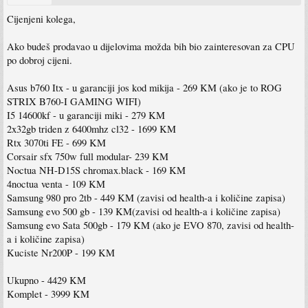
Cijenjeni kolega,
Ako budeš prodavao u dijelovima možda bih bio zainteresovan za CPU
po dobroj cijeni.
Asus b760 Itx - u garanciji jos kod mikija - 269 KM (ako je to ROG
STRIX B760-I GAMING WIFI)
I5 14600kf - u garanciji miki - 279 KM
2x32gb triden z 6400mhz cl32 - 1699 KM
Rtx 3070ti FE - 699 KM
Corsair sfx 750w full modular- 239 KM
Noctua NH-D15S chromax.black - 169 KM
4noctua venta - 109 KM
Samsung 980 pro 2tb - 449 KM (zavisi od health-a i količine zapisa)
Samsung evo 500 gb - 139 KM(zavisi od health-a i količine zapisa)
Samsung evo Sata 500gb - 179 KM (ako je EVO 870, zavisi od health-
a i količine zapisa)
Kuciste Nr200P - 199 KM
Ukupno - 4429 KM
Komplet - 3999 KM