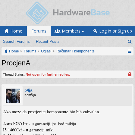
Home
Forums
Members
Log in or Sign up
Search Forums
Recent Posts
Home
Forums
Oglasi
Računari i komponente
ProcjenA
Thread Status:
Not open for further replies.
p4ja
Komšija
Ako moze da procjenite komponente bio bih zahvalan.
Asus b760 Itx - u garanciji jos kod mikija
I5 14600kf - u garanciji miki