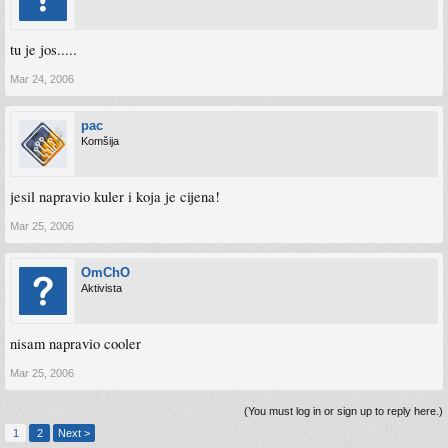
tu je jos.....
Mar 24, 2006
pac
Komšija
jesil napravio kuler i koja je cijena!
Mar 25, 2006
OmChO
Aktivista
nisam napravio cooler
Mar 25, 2006
(You must log in or sign up to reply here.)
1
2
Next >