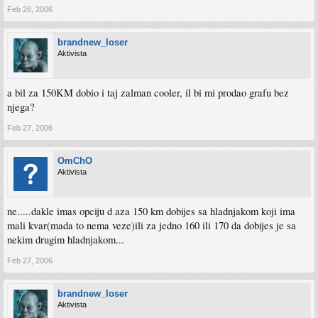
Feb 26, 2006
brandnew_loser
Aktivista
a bil za 150KM dobio i taj zalman cooler, il bi mi prodao grafu bez
njega?
Feb 27, 2006
OmChO
Aktivista
ne.....dakle imas opciju d aza 150 km dobijes sa hladnjakom koji ima
mali kvar(mada to nema veze)ili za jedno 160 ili 170 da dobijes je sa
nekim drugim hladnjakom...
Feb 27, 2006
brandnew_loser
Aktivista