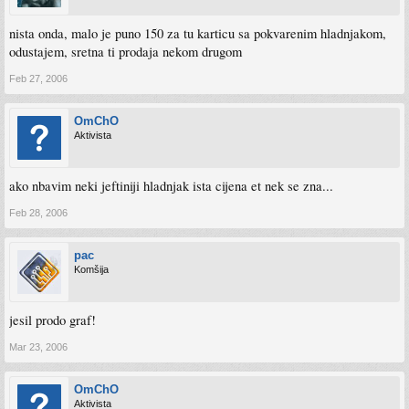
nista onda, malo je puno 150 za tu karticu sa pokvarenim hladnjakom,
odustajem, sretna ti prodaja nekom drugom
Feb 27, 2006
OmChO
Aktivista
ako nbavim neki jeftiniji hladnjak ista cijena et nek se zna...
Feb 28, 2006
pac
Komšija
jesil prodo graf!
Mar 23, 2006
OmChO
Aktivista