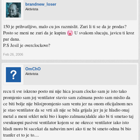
brandnew_loser
Aktivista
150 je prihvatljivo, malo cu jos razmislit. Zuri li ti se da je prodas?
Posto se meni ne zuri da je kupim
U svakom slucaju, javicu ti kroz
par dana.
P.S Jesil je overclockovo?
Feb 26, 2006
OmChO
Aktivista
recu ti sve iskreno posto mi nije hica jesam clocko sam je isto tako
promjenio sam joj ventilator stavio sam zalmana posto sam mislio da
ce biti bolje nije bilo(promjenio sam ventu jer na onom oficijalnom nes
je stao ventilator da se vrti ali nije se bila grijala jer ju je hladio onaj
metal a meni srklet neki bio i kupio zalmana)dakle ako bi ti smetao taj
sveukuopni pasivni ventilator kojem se ne okrece ventilator iako isto
hladi moro bi sacekat da nabavim novi ako ti ne bi smeto odma bi bio
tranfer et to je to....