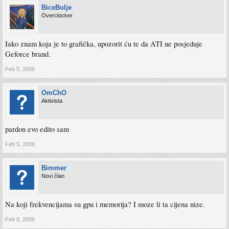
BiceBolje
Overclocker
Iako znam koja je to grafička, upozorit ću te da ATI ne posjeduje
Geforce brand.
Feb 5, 2006
OmChO
Aktivista
pardon evo edito sam
Feb 5, 2006
Bimmer
Novi član
Na koji frekvencijama su gpu i memorija? I moze li ta cijena nize.
Feb 8, 2006