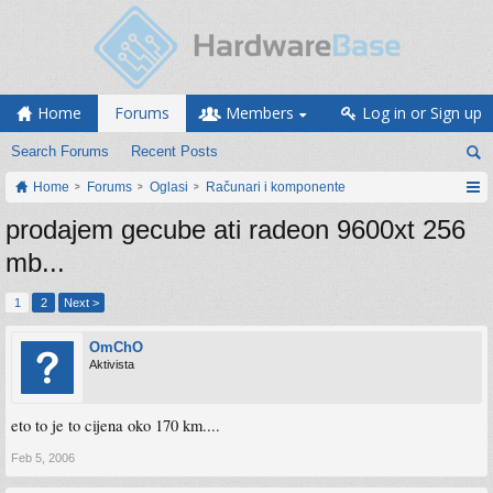
Home
Forums
Members
Log in or Sign up
Search Forums
Recent Posts
Home
Forums
Oglasi
Računari i komponente
prodajem gecube ati radeon 9600xt 256
mb...
1
2
Next >
OmChO
Aktivista
eto to je to cijena oko 170 km....
Feb 5, 2006