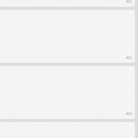
#21
#22
#23