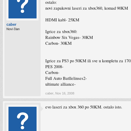
ostalo:
novi zapakovni laseri za xbox360, komad 90KM
HDMI kabl- 25KM
caber
Novi član
Igrice za xbox360:
Rainbow Six Vegas- 30KM
Carbon- 30KM
Igrice za PS3 po 50KM ili sve u kompletu za 1
PES 2008-
Carbon-
Full Auto Batllelinses2-
ultimate alliance-
caber
,
Nov 16, 2008
evo laseri za xbox 360 po 50KM. ostalo isto.