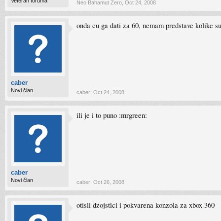
Veteran foruma
Neo Bahamut Zero
,
Oct 24, 2008
onda cu ga dati za 60, nemam predstave kolike su
caber
Novi član
caber
,
Oct 24, 2008
ili je i to puno :mrgreen:
caber
Novi član
caber
,
Oct 26, 2008
otisli dzojstici i pokvarena konzola za xbox 360