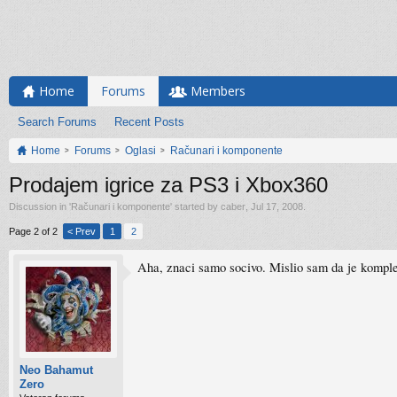
Home
Forums
Members
Search Forums
Recent Posts
Home
Forums
Oglasi
Računari i komponente
Prodajem igrice za PS3 i Xbox360
Discussion in '
Računari i komponente
' started by
caber
,
Jul 17, 2008
.
Page 2 of 2
< Prev
1
2
Aha, znaci samo socivo. Mislio sam da je kompleta
Neo Bahamut
Zero