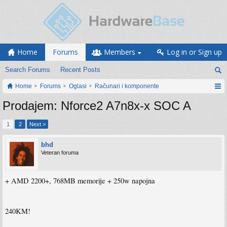
Home
Forums
Members
Log in or Sign up
Search Forums
Recent Posts
Home
Forums
Oglasi
Računari i komponente
Prodajem: Nforce2 A7n8x-x SOC A
1
2
Next >
bhd
Veteran foruma
+ AMD 2200+, 768MB memorije + 250w napojna
240KM!