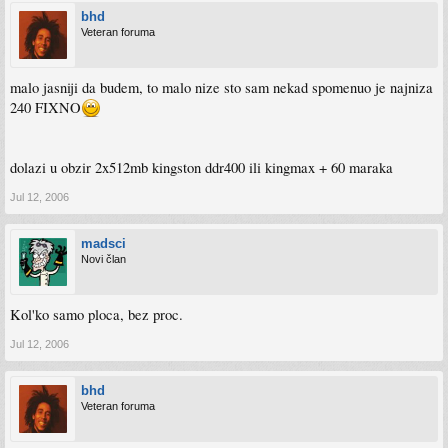
bhd
Veteran foruma
malo jasniji da budem, to malo nize sto sam nekad spomenuo je najniza
240 FIXNO
dolazi u obzir 2x512mb kingston ddr400 ili kingmax + 60 maraka
Jul 12, 2006
madsci
Novi član
Kol'ko samo ploca, bez proc.
Jul 12, 2006
bhd
Veteran foruma