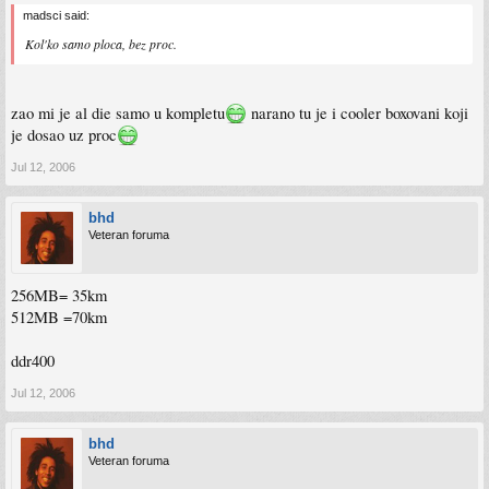
madsci said:
Kol'ko samo ploca, bez proc.
zao mi je al die samo u kompletu
narano tu je i cooler boxovani koji
je dosao uz proc
Jul 12, 2006
bhd
Veteran foruma
256MB= 35km
512MB =70km
ddr400
Jul 12, 2006
bhd
Veteran foruma