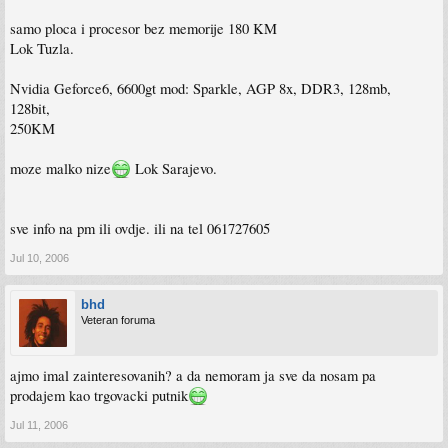
samo ploca i procesor bez memorije 180 KM
Lok Tuzla.
Nvidia Geforce6, 6600gt mod: Sparkle, AGP 8x, DDR3, 128mb,
128bit,
250KM
moze malko nize
Lok Sarajevo.
sve info na pm ili ovdje. ili na tel 061727605
Jul 10, 2006
bhd
Veteran foruma
ajmo imal zainteresovanih? a da nemoram ja sve da nosam pa
prodajem kao trgovacki putnik
Jul 11, 2006