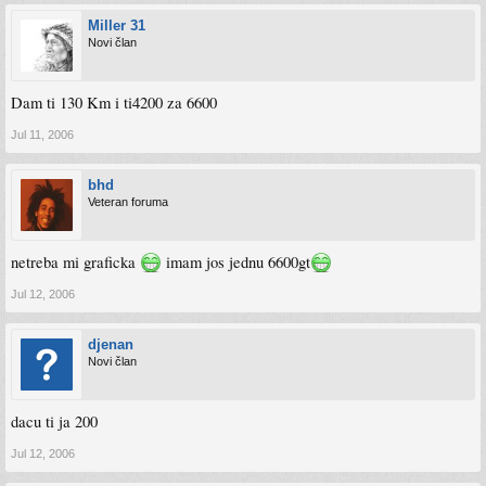
Miller 31
Novi član
Dam ti 130 Km i ti4200 za 6600
Jul 11, 2006
bhd
Veteran foruma
netreba mi graficka
imam jos jednu 6600gt
Jul 12, 2006
djenan
Novi član
dacu ti ja 200
Jul 12, 2006