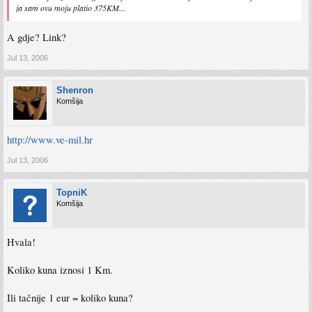
ja sam ovu moju platio 375KM...
A gdje? Link?
Jul 13, 2006
Shenron
Komšija
http://www.ve-mil.hr
Jul 13, 2006
TopniK
Komšija
Hvala!
Koliko kuna iznosi 1 Km.
Ili tačnije 1 eur = koliko kuna?