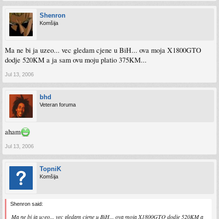
Shenron
Komšija
Ma ne bi ja uzeo... vec gledam cjene u BiH... ova moja X1800GTO
dodje 520KM a ja sam ovu moju platio 375KM...
Jul 13, 2006
bhd
Veteran foruma
aham
Jul 13, 2006
TopniK
Komšija
Shenron said:
Ma ne bi ja uzeo... vec gledam cjene u BiH... ova moja X1800GTO dodje 520KM a