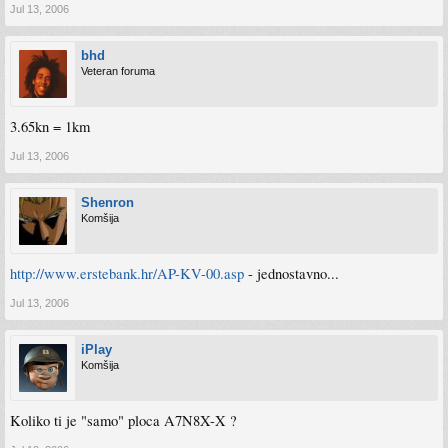
Jul 13, 2006
bhd
Veteran foruma
3.65kn = 1km
Jul 13, 2006
Shenron
Komšija
http://www.erstebank.hr/AP-KV-00.asp
- jednostavno...
Jul 13, 2006
iPlay
Komšija
Koliko ti je "samo" ploca A7N8X-X ?