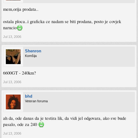
mem,orija prodata..
ostala ploca..i graficka ce nadam se biti prodana, posto je covjek
narucio
Jul 13, 2006
Shenron
Komšija
6600GT - 240km?
Jul 13, 2006
bhd
Veteran foruma
ah da, ode danas da je testira lik, da vidi jel odgovara, ako sve bude
pasalo, ode za 240
Jul 13, 2006