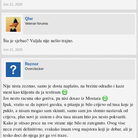
Jun 21, 2025
Qler
Veteran foruma
Šta je sjebao? Valjda nije nešto trajno.
Jun 21, 2025
Reznor
Overclocker
Nije nista zeznuo, samo je dosta naplatio, na brzinu odradio i kaze
meni kao klijentu da ja testiram
Jos nesto racuna oko goriva, pa nisi dosao iz Mostara
Ipak, vratio se da ispravi gresku, u pitanju je bilo crijevo od tusa koje je
puklo, a nisam mogao sam skinuti, samo sam jos slomio nastavak od
crijeva, plus novi je sistem s dva tusa nisam htio jos nesto pokvariti.
Kako je otisao prsce na sve strane nije bilo ni zategnuto. Ovog vise
necu zvati definitivno, svakako imam svog majstora koji je dobar, ali je
tesko doci do njega jer ga svi traze.