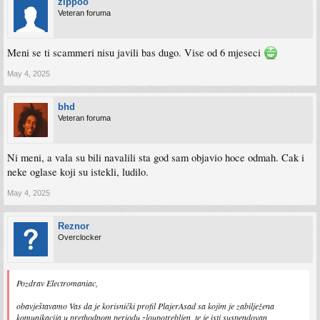
zippoo
Veteran foruma
Meni se ti scammeri nisu javili bas dugo. Vise od 6 mjeseci
May 4, 2025
bhd
Veteran foruma
Ni meni, a vala su bili navalili sta god sam objavio hoce odmah. Cak i
neke oglase koji su istekli, ludilo.
May 4, 2025
Reznor
Overclocker
Pozdrav Electromaniac,
obavještavamo Vas da je korisnički profil PlajerAsad sa kojim je zabilježena
komunikacija u prethodnom periodu zloupotrebljen, te je isti suspendovan,