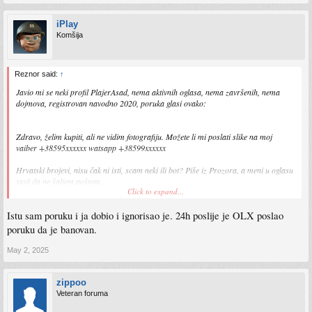
iPlay
Komšija
Reznor said:
↑
Javio mi se neki profil PlajerAsad, nema aktivnih oglasa, nema završenih, nema
dojmova, registrovan navodno 2020, poruka glasi ovako:
Zdravo, želim kupiti, ali ne vidim fotografiju. Možete li mi poslati slike na moj
vaiber +38595xxxxxx watsapp +38599xxxxxx
Hrvatski brojevi, nisu čak ni isti, scam neki ili bot? Piše iz Prozora, a meni u oglasu
stoji da ne šaljem poštom...
Click to expand...
Također mi se javljao neki Arkoex45 isti slučaj, ista poruka na više oglasa, neki su
Istu sam poruku i ja dobio i ignorisao je. 24h poslije je OLX poslao
čak neaktivni/obrisani, kako ih je uopšte našao...
poruku da je banovan.
May 2, 2025
zippoo
Veteran foruma