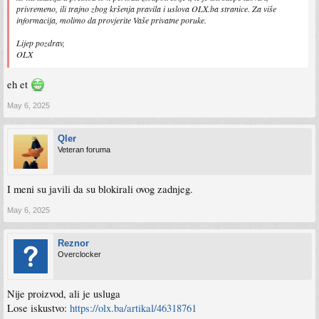
privremeno, ili trajno zbog kršenja pravila i uslova OLX.ba stranice. Za više
informacija, molimo da provjerite Vaše privatne poruke.
Lijep pozdrav,
OLX
eh et
May 6, 2025
Qler
Veteran foruma
I meni su javili da su blokirali ovog zadnjeg.
May 6, 2025
Reznor
Overclocker
Nije proizvod, ali je usluga
Lose iskustvo:
https://olx.ba/artikal/46318761