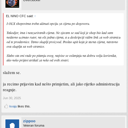
Overclocker
EL NINO CFC said:
↑
I OLX shopovima treba ukinuti opciju za cijenu po dogovoru.
Takodjer, ima i neazuriranih cijena. Ne sjecam se sad koji je shop bio kad sam
nedavno uzimao ruter, na olx jedna cijena, a u deskripciji vidim link za web stranicu
od te prodavnice. Tamo skuplji proizvod. Poslao upit koja je tacna cijena, naravno
ova skuplja sa web stranice.
Slabo sta oni rade po pitanju ovog, najvise se oslanjaju na dobru volju korisnika,
ako neko prijavi artikal za neke od ovih stvari.
slažem se.
ja recimo prijavim kad nešto primjetim, ali jako rijetko administracija
reaguje.
Jun 30, 2025
kvaju
likes this.
zippoo
Veteran foruma