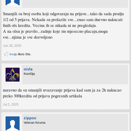
Smanjili su broj osoba koji odgovaraju na prijave...tako da sada prodju
1/2 od 5 prijava. Nekada su prolazile sve...znao sam dnevno nakucati
finih olx kredita. Vecina ih se nikada ni ne pregledaju.
A na olxu je pravilo...radnje koje im mjesecno placaju,mogu
sve...njima je sve dozvoljeno
Jun 30, 2025
kvaju
likes this.
nivla
Komšija
naravno da su smanjili uvazavanje prijava kad sam ja za 2h nakucao
preko 300kredita od prijava pogresnih artikala
Jul 2, 2025
zippoo
Veteran foruma