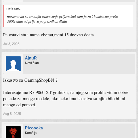
nivla said:
↑
naravno da su smanjili uvazavanje prijava kad sam ja za 2h nakucao preko
300kredita od prijava pogresnih artikala
Pa ostavi sta i nama ebemu,meni 15 dnevno doata
Jul 3, 2025
AjnuR_
Novi član
Iskustvo sa GamingShopBN ?
Interesuje me Rx 9060 XT graficka, na njegovom profilu vidim dobre
ponude za mnoge modele, ako neko ima iskustva sa njim bilo bi mi
mnogo od pomoci.
Aug 5, 2025
Picoooka
Komšija