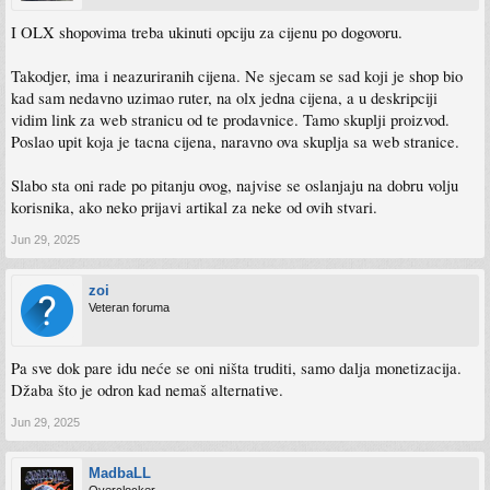
I OLX shopovima treba ukinuti opciju za cijenu po dogovoru.
Takodjer, ima i neazuriranih cijena. Ne sjecam se sad koji je shop bio
kad sam nedavno uzimao ruter, na olx jedna cijena, a u deskripciji
vidim link za web stranicu od te prodavnice. Tamo skuplji proizvod.
Poslao upit koja je tacna cijena, naravno ova skuplja sa web stranice.
Slabo sta oni rade po pitanju ovog, najvise se oslanjaju na dobru volju
korisnika, ako neko prijavi artikal za neke od ovih stvari.
Jun 29, 2025
zoi
Veteran foruma
Pa sve dok pare idu neće se oni ništa truditi, samo dalja monetizacija.
Džaba što je odron kad nemaš alternative.
Jun 29, 2025
MadbaLL