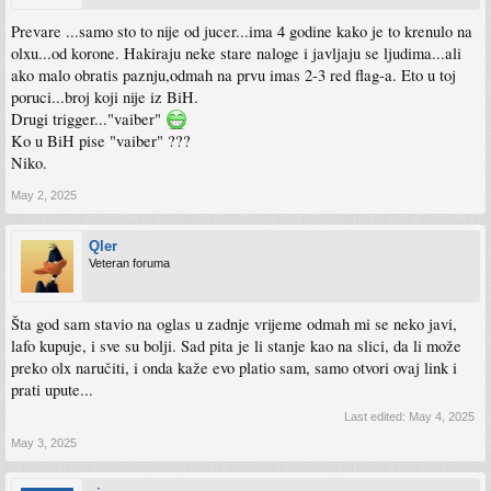
Prevare ...samo sto to nije od jucer...ima 4 godine kako je to krenulo na
olxu...od korone. Hakiraju neke stare naloge i javljaju se ljudima...ali
ako malo obratis paznju,odmah na prvu imas 2-3 red flag-a. Eto u toj
poruci...broj koji nije iz BiH.
Drugi trigger..."vaiber"
Ko u BiH pise "vaiber" ???
Niko.
May 2, 2025
Qler
Veteran foruma
Šta god sam stavio na oglas u zadnje vrijeme odmah mi se neko javi,
lafo kupuje, i sve su bolji. Sad pita je li stanje kao na slici, da li može
preko olx naručiti, i onda kaže evo platio sam, samo otvori ovaj link i
prati upute...
Last edited:
May 4, 2025
May 3, 2025