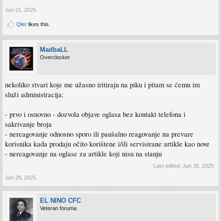
Jun 21, 2025
Qler
likes this.
MadbaLL
Overclocker
nekoliko stvari koje me užasno iritiraju na piku i pitam se čemu im
služi administracija:
- prvo i osnovno - dozvola objave oglasa bez kontakt telefona i
sakrivanje broja
- nereagovanje odnosno sporo ili paušalno reagovanje na prevare
korisnika kada prodaju očito korištene i/ili servisirane artikle kao nove
- nereagovanje na oglase za artikle koji nisu na stanju
Last edited:
Jun 30, 2025
Jun 29, 2025
EL NINO CFC
Veteran foruma