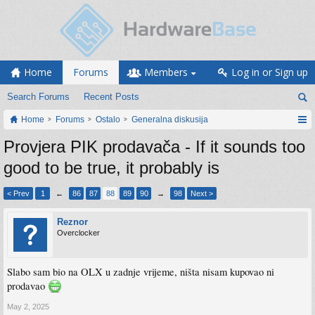
Home
Forums
Members
Log in or Sign up
Search Forums
Recent Posts
Home
Forums
Ostalo
Generalna diskusija
Provjera PIK prodavača - If it sounds too
good to be true, it probably is
< Prev
1
←
86
87
88
89
90
→
98
Next >
Reznor
Overclocker
Slabo sam bio na OLX u zadnje vrijeme, ništa nisam kupovao ni
prodavao
May 2, 2025