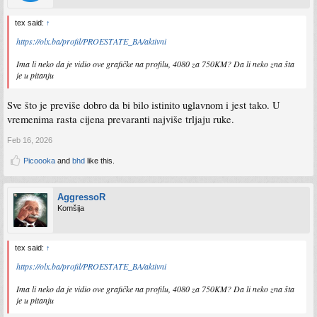
tex said:
↑
https://olx.ba/profil/PROESTATE_BA/aktivni
Ima li neko da je vidio ove grafičke na profilu, 4080 za 750KM? Da li neko zna šta
je u pitanju
Sve što je previše dobro da bi bilo istinito uglavnom i jest tako. U
vremenima rasta cijena prevaranti najviše trljaju ruke.
Feb 16, 2026
Picoooka
and
bhd
like this.
AggressoR
Komšija
tex said:
↑
https://olx.ba/profil/PROESTATE_BA/aktivni
Ima li neko da je vidio ove grafičke na profilu, 4080 za 750KM? Da li neko zna šta
je u pitanju