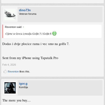
dino73n
Veteran foruma
Reventon said:
↑
Cijene se krecu izmedju Golfa 5 i Golfa 6
Dodas i dvije plocice rama i vec smo na golfu 7.
Sent from my iPhone using Tapatalk Pro
Feb 4, 2026
Reventon
likes this.
igor.g
Komšija
The more you buy....