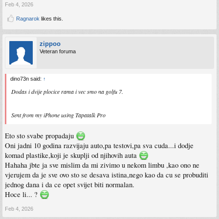
Feb 4, 2026
Ragnarok
likes this.
zippoo
Veteran foruma
dino73n said:
↑
Dodas i dvije plocice rama i vec smo na golfu 7.
Sent from my iPhone using Tapatalk Pro
Eto sto svabe propadaju
Oni jadni 10 godina razvijaju auto,pa testovi,pa sva cuda...i dodje
komad plastike,koji je skuplji od njihovih auta
Hahaha jbte ja sve mislim da mi zivimo u nekom limbu ,kao ono ne
vjerujem da je sve ovo sto se desava istina,nego kao da cu se probuditi
jednog dana i da ce opet svijet biti normalan.
Hoce li... ?
Feb 4, 2026