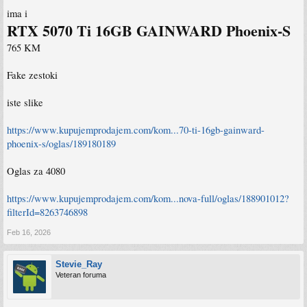
ima i
RTX 5070 Ti 16GB GAINWARD Phoenix-S
765 KM
Fake zestoki
iste slike
https://www.kupujemprodajem.com/kom...70-ti-16gb-gainward-
phoenix-s/oglas/189180189
Oglas za 4080
https://www.kupujemprodajem.com/kom...nova-full/oglas/188901012?
filterId=8263746898
Feb 16, 2026
Stevie_Ray
Veteran foruma