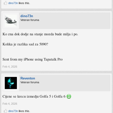
dino73n
likes this.
dino73n
Veteran foruma
Ko zna dok dodje na stanje mozda bude milja i po.
Kolika je razlika sad za 5090?
Sent from my iPhone using Tapatalk Pro
Feb 4, 2026
Reventon
Veteran foruma
Cijene se krecu izmedju Golfa 5 i Golfa 6
Feb 4, 2026
dino73n
likes this.