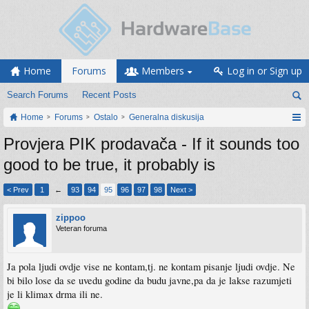
Home
Forums
Members
Log in or Sign up
Search Forums
Recent Posts
Home
Forums
Ostalo
Generalna diskusija
Provjera PIK prodavača - If it sounds too
good to be true, it probably is
< Prev
1
←
93
94
95
96
97
98
Next >
zippoo
Veteran foruma
Ja pola ljudi ovdje vise ne kontam,tj. ne kontam pisanje ljudi ovdje. Ne
bi bilo lose da se uvedu godine da budu javne,pa da je lakse razumjeti
je li klimax drma ili ne.