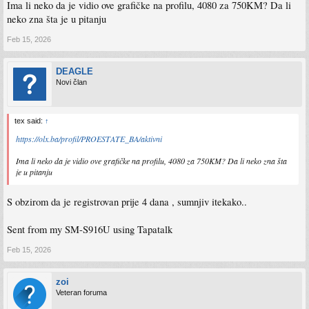
Ima li neko da je vidio ove grafičke na profilu, 4080 za 750KM? Da li
neko zna šta je u pitanju
Feb 15, 2026
DEAGLE
Novi član
tex said:
↑
https://olx.ba/profil/PROESTATE_BA/aktivni
Ima li neko da je vidio ove grafičke na profilu, 4080 za 750KM? Da li neko zna šta
je u pitanju
S obzirom da je registrovan prije 4 dana , sumnjiv itekako..
Sent from my SM-S916U using Tapatalk
Feb 15, 2026
zoi
Veteran foruma