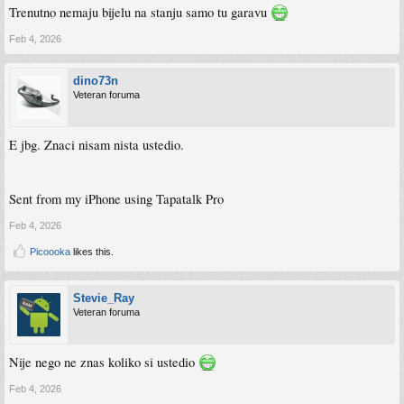
Trenutno nemaju bijelu na stanju samo tu garavu
Feb 4, 2026
dino73n
Veteran foruma
E jbg. Znaci nisam nista ustedio.
Sent from my iPhone using Tapatalk Pro
Feb 4, 2026
Picoooka
likes this.
Stevie_Ray
Veteran foruma
Nije nego ne znas koliko si ustedio
Feb 4, 2026