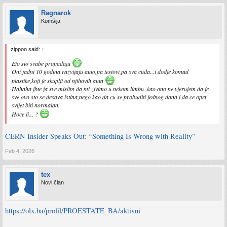
Ragnarok
Komšija
zippoo said:
↑
Eto sto svabe propadaju
Oni jadni 10 godina razvijaju auto,pa testovi,pa sva cuda...i dodje komad
plastike,koji je skuplji od njihovih auta
Hahaha jbte ja sve mislim da mi zivimo u nekom limbu ,kao ono ne vjerujem da je
sve ovo sto se desava istina,nego kao da cu se probuditi jednog dana i da ce opet
svijet biti normalan.
Hoce li... ?
CERN Insider Speaks Out: “Something Is Wrong with Reality”
Feb 4, 2026
tex
Novi član
https://olx.ba/profil/PROESTATE_BA/aktivni