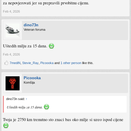
za nepovjerovati jer su prepravili prvobitnu cijenu.
Feb 4, 2026
dino73n
Veteran foruma
Uštedih milju za 15 dana.
Feb 4, 2026
7mediN
,
Stevie_Ray
,
Picoooka
and
1 other person
like this.
Picoooka
Komšija
dino73n said:
↑
Uštedih milju za 15 dana.
Tvoja je 2750 km trenutno sto znaci bas oko milje si uzeo ispod cijene