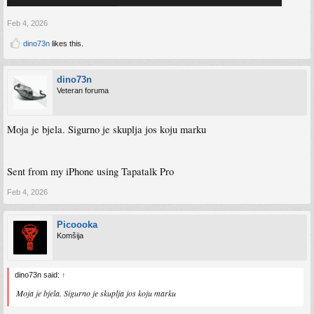
Feb 4, 2026
dino73n
likes this.
dino73n
Veteran foruma
Moja je bjela. Sigurno je skuplja jos koju marku
Sent from my iPhone using Tapatalk Pro
Feb 4, 2026
Picoooka
Komšija
dino73n said:
↑
Moja je bjela. Sigurno je skuplja jos koju marku