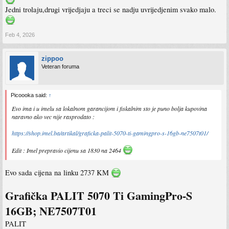
Jedni trolaju,drugi vrijedjaju a treci se nadju uvrijedjenim svako malo.
Feb 4, 2026
zippoo
Veteran foruma
Picoooka said:
↑
Evo ima i u imelu sa lokalnom garancijom i fiskalnim sto je puno bolja kupovina
naravno ako vec nije rasprodato :
https://shop.imel.ba/artikal/graficka-palit-5070-ti-gamingpro-s-16gb-ne7507t01/
Edit : Imel prepravio cijenu sa 1830 na 2464
Evo sada cijena na linku 2737 KM
Grafička PALIT 5070 Ti GamingPro-S
16GB; NE7507T01
PALIT