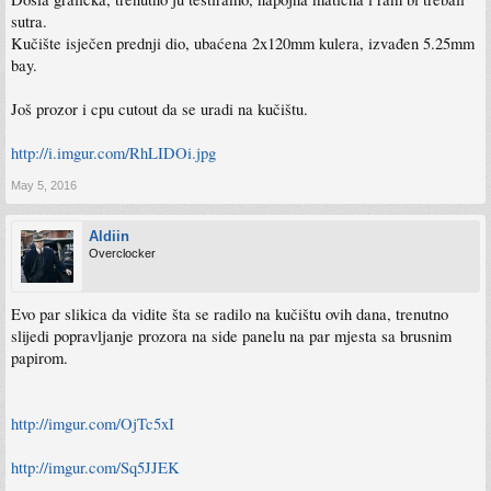
sutra.
Kučište isječen prednji dio, ubaćena 2x120mm kulera, izvađen 5.25mm
bay.
Još prozor i cpu cutout da se uradi na kučištu.
http://i.imgur.com/RhLIDOi.jpg
May 5, 2016
Aldiin
Overclocker
Evo par slikica da vidite šta se radilo na kučištu ovih dana, trenutno
slijedi popravljanje prozora na side panelu na par mjesta sa brusnim
papirom.
http://imgur.com/OjTc5xI
http://imgur.com/Sq5JJEK