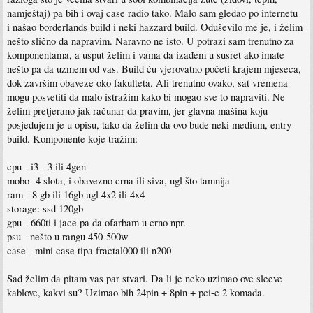
namještaj) pa bih i ovaj case radio tako. Malo sam gledao po internetu
i našao borderlands build i neki hazzard build. Oduševilo me je, i želim
nešto slično da napravim. Naravno ne isto. U potrazi sam trenutno za
komponentama, a usput želim i vama da izađem u susret ako imate
nešto pa da uzmem od vas. Build ću vjerovatno početi krajem mjeseca,
dok završim obaveze oko fakulteta. Ali trenutno ovako, sat vremena
mogu posvetiti da malo istražim kako bi mogao sve to napraviti. Ne
želim pretjerano jak računar da pravim, jer glavna mašina koju
posjedujem je u opisu, tako da želim da ovo bude neki medium, entry
build. Komponente koje tražim:
cpu - i3 - 3 ili 4gen
mobo- 4 slota, i obavezno crna ili siva, ugl što tamnija
ram - 8 gb ili 16gb ugl 4x2 ili 4x4
storage: ssd 120gb
gpu - 660ti i jace pa da ofarbam u crno npr.
psu - nešto u rangu 450-500w
case - mini case tipa fractal000 ili n200
Sad želim da pitam vas par stvari. Da li je neko uzimao ove sleeve
kablove, kakvi su? Uzimao bih 24pin + 8pin + pci-e 2 komada.