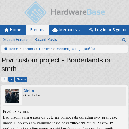
Home
Forums
Members
Log in or Sign up
Search Forums
Recent Posts
Home
Forums
Hardver
Monitori, storage, kućišta, periferija
Prvi custom project - Borderlands or
smth
1
2
Next >
Aldiin
Overclocker
Pozdrav svima.
Evo pišem vam u nadi da ćete mi pomoći da odradim svoj prvi case
mode. Ono što sam zamislio jeste neki žuto-crni build. Zašto? Iz
razloga što je većina stvari u sobi kombinacija žute (zidovi, tepih,