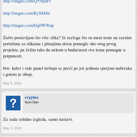
http://imgur.com/Q55mdFf
http://imgur.com/KySM4li
http://imgur.com/Dg0WWup
Zašto postavljam što više slika? Iz razloga što su meni teme na raznim
portalima sa slikama i pitanjima dosta pomogle oko ovog prvog
projekta, pa želim tako da nekom u budućnosti ova tema pomogne u
potpunosti.
btw. kuler i side panel trebaju se preći po još jednom sprejom nabrzaka
i gotovo je oboje.
May 8, 2016
cryptex
Novi član
Za sada solidno izgleda, samo nastavi.
May 8, 2016