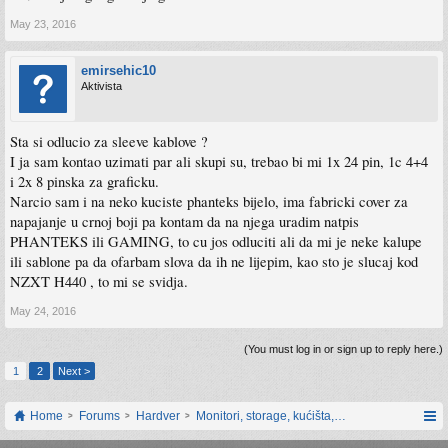
May 23, 2016
emirsehic10
Aktivista
Sta si odlucio za sleeve kablove ?
I ja sam kontao uzimati par ali skupi su, trebao bi mi 1x 24 pin, 1c 4+4
i 2x 8 pinska za graficku.
Narcio sam i na neko kuciste phanteks bijelo, ima fabricki cover za
napajanje u crnoj boji pa kontam da na njega uradim natpis
PHANTEKS ili GAMING, to cu jos odluciti ali da mi je neke kalupe
ili sablone pa da ofarbam slova da ih ne lijepim, kao sto je slucaj kod
NZXT H440 , to mi se svidja.
May 24, 2016
(You must log in or sign up to reply here.)
1
2
Next >
Home
Forums
Hardver
Monitori, storage, kućišta, periferija