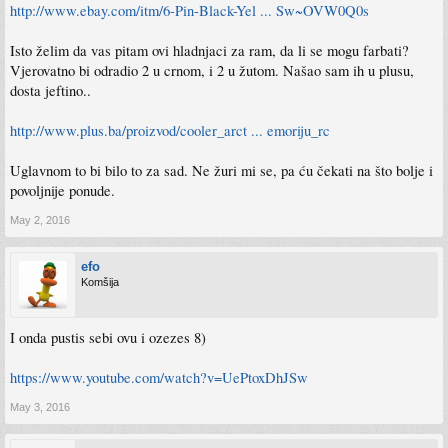
http://www.ebay.com/itm/6-Pin-Black-Yel ... Sw~OVW0Q0s
Isto želim da vas pitam ovi hladnjaci za ram, da li se mogu farbati?
Vjerovatno bi odradio 2 u crnom, i 2 u žutom. Našao sam ih u plusu,
dosta jeftino..
http://www.plus.ba/proizvod/cooler_arct ... emoriju_rc
Uglavnom to bi bilo to za sad. Ne žuri mi se, pa ću čekati na što bolje i
povoljnije ponude.
May 2, 2016
efo
Komšija
I onda pustis sebi ovu i ozezes 8)
https://www.youtube.com/watch?v=UePtoxDhJSw
May 3, 2016