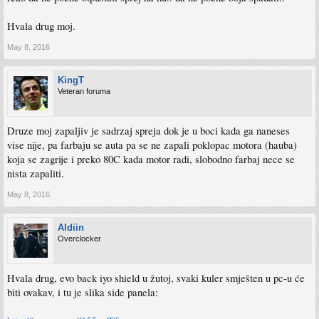
Hvala drug moj.
May 8, 2016
KingT
Veteran foruma
Druze moj zapaljiv je sadrzaj spreja dok je u boci kada ga naneses
vise nije, pa farbaju se auta pa se ne zapali poklopac motora (hauba)
koja se zagrije i preko 80C kada motor radi, slobodno farbaj nece se
nista zapaliti.
May 8, 2016
Aldiin
Overclocker
Hvala drug, evo back iyo shield u žutoj, svaki kuler smješten u pc-u će
biti ovakav, i tu je slika side panela: