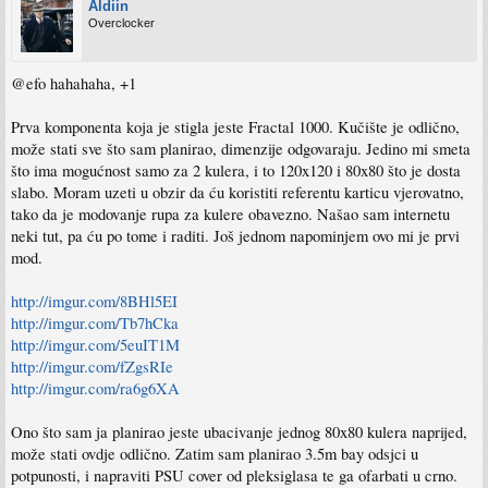
Aldiin
Overclocker
@efo hahahaha, +1
Prva komponenta koja je stigla jeste Fractal 1000. Kučište je odlično,
može stati sve što sam planirao, dimenzije odgovaraju. Jedino mi smeta
što ima mogućnost samo za 2 kulera, i to 120x120 i 80x80 što je dosta
slabo. Moram uzeti u obzir da ću koristiti referentu karticu vjerovatno,
tako da je modovanje rupa za kulere obavezno. Našao sam internetu
neki tut, pa ću po tome i raditi. Još jednom napominjem ovo mi je prvi
mod.
http://imgur.com/8BHl5EI
http://imgur.com/Tb7hCka
http://imgur.com/5euIT1M
http://imgur.com/fZgsRIe
http://imgur.com/ra6g6XA
Ono što sam ja planirao jeste ubacivanje jednog 80x80 kulera naprijed,
može stati ovdje odlično. Zatim sam planirao 3.5m bay odsjci u
potpunosti, i napraviti PSU cover od pleksiglasa te ga ofarbati u crno.