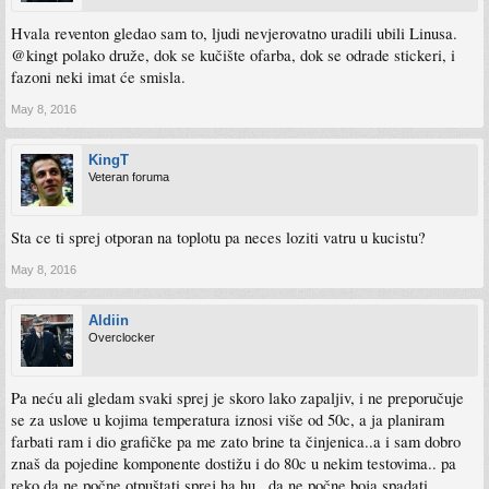
Hvala reventon gledao sam to, ljudi nevjerovatno uradili ubili Linusa.
@kingt polako druže, dok se kučište ofarba, dok se odrade stickeri, i
fazoni neki imat će smisla.
May 8, 2016
KingT
Veteran foruma
Sta ce ti sprej otporan na toplotu pa neces loziti vatru u kucistu?
May 8, 2016
Aldiin
Overclocker
Pa neću ali gledam svaki sprej je skoro lako zapaljiv, i ne preporučuje
se za uslove u kojima temperatura iznosi više od 50c, a ja planiram
farbati ram i dio grafičke pa me zato brine ta činjenica..a i sam dobro
znaš da pojedine komponente dostižu i do 80c u nekim testovima.. pa
reko da ne počne otpuštati sprej ha hu.. da ne počne boja spadati..