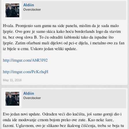
Aldiin
Overclocker
Hvala. Promjenio sam gumu na side panelu, mislim da je sada malo
ljepše. Ovo gore je samo skica kako hoću borderlands logo da stavim
tu, bez ovog slova B. To ću odraditi šablonski tako da ispadne što
ljepše. Zatim ofarbani mali dijelovi od pci-e dijela, i metalno ovo za fan
iz bijele u crnu. Uskoro jedan veliki update.
http://imgur.com/AbR3J92
http://imgur.com/PeKzhqH
May 11, 2016
Aldiin
Overclocker
Evo jedan novi update. Odrađen veći dio kučišta, još samo gornji dio i
onda ide modovanje crnom bojom preko ove zute. Kao neke šare,
fazoni. Uglavnom, ovo je slikano bez ikakvog čiščenja, treba se boja tu