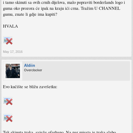
i tamo skinuti sa ovih crnih dijelova, malo popraviti borderlands logo i
guma oko prozora će ipak na kraju ići crna. Tražim U CHANNEL
gumu, znate li gdje ima kupiti?
HVALA
May 17, 2016
Aldiin
Overclocker
Evo kučište se bližu završetku:
Tek skinuta traka, svježe ofarbano. Na par mjesta je traka slabo