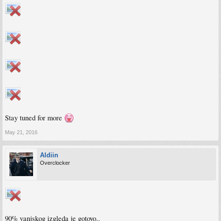
Stay tuned for more
May 21, 2016
Aldiin
Overclocker
90% vanjskog izgleda je gotovo..