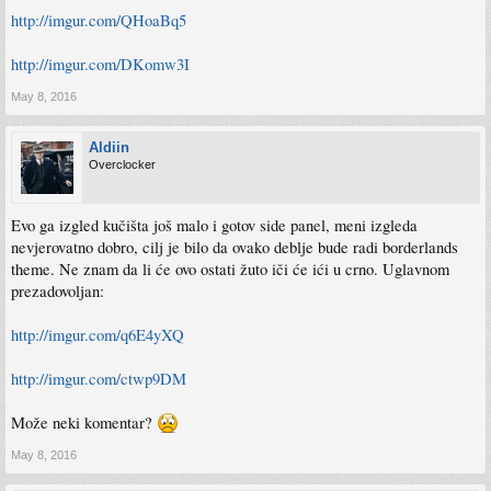
http://imgur.com/QHoaBq5
http://imgur.com/DKomw3I
May 8, 2016
Aldiin
Overclocker
Evo ga izgled kučišta još malo i gotov side panel, meni izgleda
nevjerovatno dobro, cilj je bilo da ovako deblje bude radi borderlands
theme. Ne znam da li će ovo ostati žuto iči će ići u crno. Uglavnom
prezadovoljan:
http://imgur.com/q6E4yXQ
http://imgur.com/ctwp9DM
Može neki komentar?
May 8, 2016