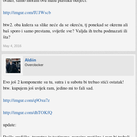
ovako, samo moram ovu malu plastiku odsjeci:
http://imgur.com/IUJWscb
btw2. oba kulera sa slike neće da se okreću, tj ponekad se okrenu ali
baš sporo i samo prestanu, svijetle sve? Valjda ih treba podmazati ili
šta?
May 4, 2016
Aldiin
Overclocker
Evo još 2 komponente su tu, sutra i u subotu bi trebao stići ostatak!
btw. kupujem još uvijek ram, jedino mi to fali sad.
http://imgur.com/q9Oxu7z
http://imgur.com/dhTOKfQ
update:
Došla grafička, trenutno ju testiramo, napojna matična i ram bi trebali