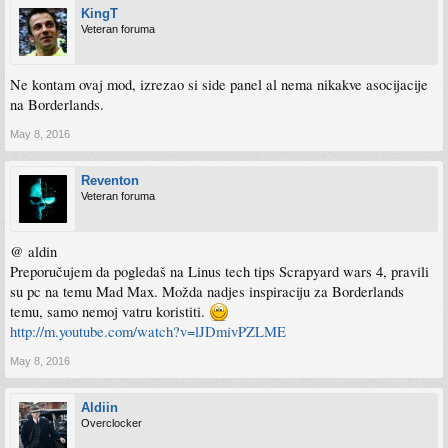
KingT
Veteran foruma
Ne kontam ovaj mod, izrezao si side panel al nema nikakve asocijacije
na Borderlands.
May 8, 2016
Reventon
Veteran foruma
@ aldin
Preporučujem da pogledaš na Linus tech tips Scrapyard wars 4, pravili
su pc na temu Mad Max. Možda nadjes inspiraciju za Borderlands
temu, samo nemoj vatru koristiti.
http://m.youtube.com/watch?v=lJDmivPZLME
May 8, 2016
Aldiin
Overclocker