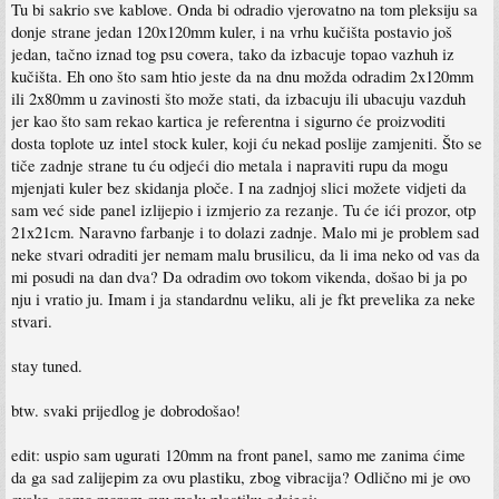
Tu bi sakrio sve kablove. Onda bi odradio vjerovatno na tom pleksiju sa
donje strane jedan 120x120mm kuler, i na vrhu kučišta postavio još
jedan, tačno iznad tog psu covera, tako da izbacuje topao vazhuh iz
kučišta. Eh ono što sam htio jeste da na dnu možda odradim 2x120mm
ili 2x80mm u zavinosti što može stati, da izbacuju ili ubacuju vazduh
jer kao što sam rekao kartica je referentna i sigurno će proizvoditi
dosta toplote uz intel stock kuler, koji ću nekad poslije zamjeniti. Što se
tiče zadnje strane tu ću odjeći dio metala i napraviti rupu da mogu
mjenjati kuler bez skidanja ploče. I na zadnjoj slici možete vidjeti da
sam već side panel izlijepio i izmjerio za rezanje. Tu će ići prozor, otp
21x21cm. Naravno farbanje i to dolazi zadnje. Malo mi je problem sad
neke stvari odraditi jer nemam malu brusilicu, da li ima neko od vas da
mi posudi na dan dva? Da odradim ovo tokom vikenda, došao bi ja po
nju i vratio ju. Imam i ja standardnu veliku, ali je fkt prevelika za neke
stvari.
stay tuned.
btw. svaki prijedlog je dobrodošao!
edit: uspio sam ugurati 120mm na front panel, samo me zanima ćime
da ga sad zalijepim za ovu plastiku, zbog vibracija? Odlično mi je ovo