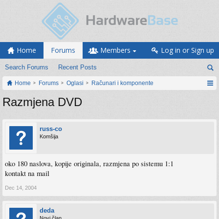
Home
Forums
Members
Log in or Sign up
Search Forums
Recent Posts
Home
Forums
Oglasi
Računari i komponente
Razmjena DVD
russ-co
Komšija
oko 180 naslova, kopije originala, razmjena po sistemu 1:1
kontakt na mail
Dec 14, 2004
deda
Novi član