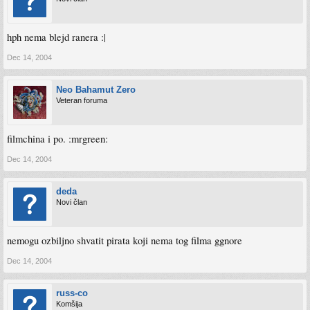
hph nema blejd ranera :|
Dec 14, 2004
Neo Bahamut Zero
Veteran foruma
filmchina i po. :mrgreen:
Dec 14, 2004
deda
Novi član
nemogu ozbiljno shvatit pirata koji nema tog filma ggnore
Dec 14, 2004
russ-co
Komšija