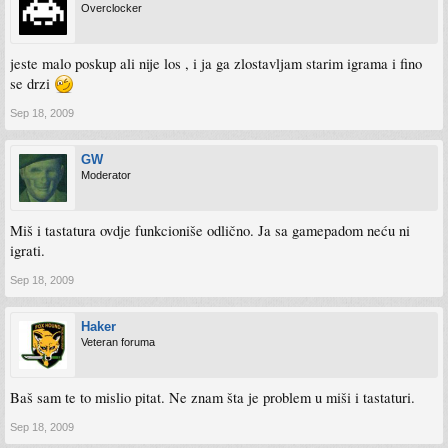
Overclocker
jeste malo poskup ali nije los , i ja ga zlostavljam starim igrama i fino
se drzi
Sep 18, 2009
GW
Moderator
Miš i tastatura ovdje funkcioniše odlično. Ja sa gamepadom neću ni
igrati.
Sep 18, 2009
Haker
Veteran foruma
Baš sam te to mislio pitat. Ne znam šta je problem u miši i tastaturi.
Sep 18, 2009