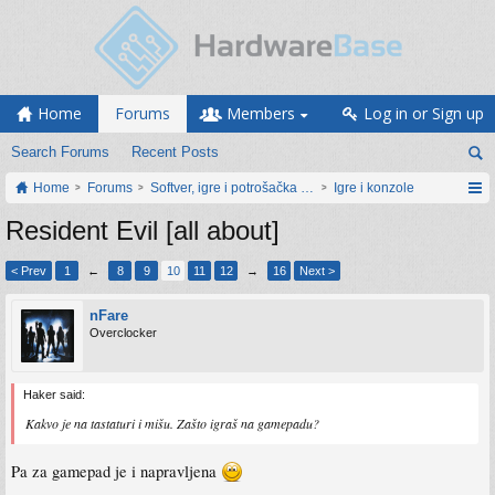
Home
Forums
Members
Log in or Sign up
Search Forums
Recent Posts
Home
Forums
Softver, igre i potrošačka elektronika
Igre i konzole
Resident Evil [all about]
< Prev
1
←
8
9
10
11
12
→
16
Next >
nFare
Overclocker
Haker said:
Kakvo je na tastaturi i mišu. Zašto igraš na gamepadu?
Pa za gamepad je i napravljena