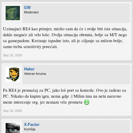
GW
Moderator
Uzimajući RE4 kao primjer, mislio sam da će i ovdje biti ista situacija,
dakle moguće ali vrlo loše. Ovdja situacija obrnuta, bolje sa M/T nego
sa gamepadom. Kretanje ispadne isto, ali je ciljanje sa mišem bolje,
samo treba sensitivity povećati.
Sep 18, 2009
Haker
Veteran foruma
Pa RE4 je promašaj za PC, jako loš port sa konzole. Ovo je rađeno za
PC. Nikako da kupim igru, nema gdje :| Milim ima na netu naravno
mene interesuje org. jer nemam više prometa
Sep 18, 2009
X-Factor
Komšija