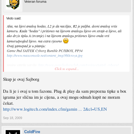
Veteran foruma
Vedo said:
Aha, na lijevi analog hodas, L2 je da naciljas, R2 je paljba. desni analog vrtis
kameru. Kada "hodas" i pritisnes na lijevom analogu lijevo on strafe-a lijevo, ali
ako drzis tipku A (trcanje) i na lijevom analogu pritisnes lijevo onda vrti
kameru/pogled lijevo. ma extra rjeseno
Ovaj gamepad je u pitanju:
Game Pad SAITEK Cyborg Rumble PC/XBOX, PP34
http://www.maxconsole.net/content_img/360creza.jpg
review starije verzije:
http://www.overclockersclub.com/reviews/saitek_cyborg/
Click to expand...
Najjace od svega sto ti ga svaka igra prepozna kao X360 gamepad, pa npr. bas u
Skup je ovaj Sajborg
RE5 kad treba da otvoris vrata bude ti nacrtana tipka sa kojom ces ih otvorit, tako
da odmah znas o cemu je rjec (nema glupog mapiranja kao kod drugih gamepada,
tipa. press Button 12 pa ti bacaj grah sta si stavio koja tipka ti je 12). Ista stvar i sa
Da li je i ovaj u tom fazonu. Plug & play da sam prepozna tipke u box
Batmanom i svim drugim. Isplati se
igrama jer slična im je cijena, a ovaj mogu odmah kupit ne moram
čekat.
http://www.logitech.com/index.cfm/gamin ... 2&cl=US,EN
Sep 18, 2009
ColdFire