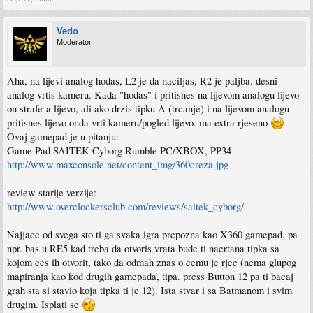
Vedo
Moderator
Aha, na lijevi analog hodas, L2 je da naciljas, R2 je paljba. desni
analog vrtis kameru. Kada "hodas" i pritisnes na lijevom analogu lijevo
on strafe-a lijevo, ali ako drzis tipku A (trcanje) i na lijevom analogu
pritisnes lijevo onda vrti kameru/pogled lijevo. ma extra rjeseno
Ovaj gamepad je u pitanju:
Game Pad SAITEK Cyborg Rumble PC/XBOX, PP34
http://www.maxconsole.net/content_img/360creza.jpg
review starije verzije:
http://www.overclockersclub.com/reviews/saitek_cyborg/
Najjace od svega sto ti ga svaka igra prepozna kao X360 gamepad, pa
npr. bas u RE5 kad treba da otvoris vrata bude ti nacrtana tipka sa
kojom ces ih otvorit, tako da odmah znas o cemu je rjec (nema glupog
mapiranja kao kod drugih gamepada, tipa. press Button 12 pa ti bacaj
grah sta si stavio koja tipka ti je 12). Ista stvar i sa Batmanom i svim
drugim. Isplati se