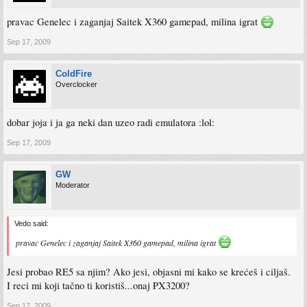
pravac Genelec i zaganjaj Saitek X360 gamepad, milina igrat
Sep 17, 2009
ColdFire
Overclocker
dobar joja i ja ga neki dan uzeo radi emulatora :lol:
Sep 17, 2009
GW
Moderator
Vedo said:
pravac Genelec i zaganjaj Saitek X360 gamepad, milina igrat
Jesi probao RE5 sa njim? Ako jesi, objasni mi kako se krećeš i ciljaš.
I reci mi koji tačno ti koristiš...onaj PX3200?
Sep 17, 2009