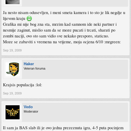
Ja nesto nisam odusevljen, i meni smeta kamera i to sto je lik negdje u
lijevom kraju
Grafika mi nije bog zna sta, mrzim kad samnom ide neki partner i
nesmije zaginut, mislio sam da se moze pucati i trcati, sharati po
zombi naciji, ovo sto sam vidio sve nekako presporo, staticno.
Moze se zabaviti s vremena na vrijeme, moja ocjena 6/10 :mrgreen:
Sep 19, 2009
Haker
Veteran foruma
Krajsis populacija :lol:
Sep 19, 2009
Vedo
Moderator
Il sam ja BAS slab ili je ovo jedna prezeznuta igra, 4-5 puta pocinjem