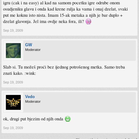
igru (cak i na easy) al kad na samom pocetku igre odrube onom
osudjeniku glavu i onda kad krene rulja ka vama i onaj dzelat, svaki
put me koknu isto nista. Imam 15-ak metaka a njih je bar duplo +
dzelat glavonja. Jel ima ovdje neka fora, ili?
Sep 19, 2009
GW
Moderator
Slab si. Tu možeš proći bez ijednog potrošenog metka. Samo treba
znati kako. :wink:
Sep 19, 2009
Vedo
Moderator
ok, drugi put bjezim od njih onda
Sep 19, 2009