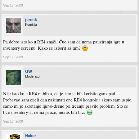
Sep 17, 2009
jeretik
Komšija
Pa dobro isto ko u RE4 znači. Čuo sam da nema pauziranja igre u
inventory screenu. Kako se izborit sa tim?
Sep 17, 2009
GW
Moderator
Nije isto ko u RE4 ni blizu, da je isto ja bih koristio gamepad.
Probavao sam cijeli dan naštimati one RE4 kontrole i skoro sam uspio,
samo mi je skretanje lijevo-desno pri trčanju pravilo problem. Što se
tiče inventory-a, nema pauze, moraš biti brz.
Sep 17, 2009
Haker