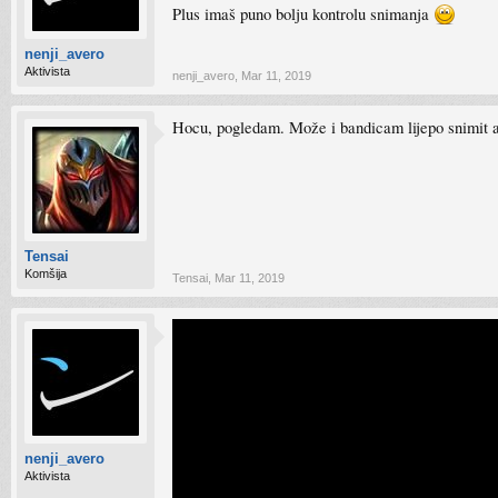
Plus imaš puno bolju kontrolu snimanja
nenji_avero
Aktivista
nenji_avero
,
Mar 11, 2019
Hocu, pogledam. Može i bandicam lijepo snimit a
Tensai
Komšija
Tensai
,
Mar 11, 2019
nenji_avero
Aktivista