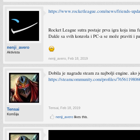
https://www.rocketleague.com/news/friends-upda
Rocket League sutra postaje prva igra koja ima fu
Dakle sa svih konzola i PC-a se može praviti i par
nenji_avero
Aktivista
nenji_avero
,
Feb 18, 2019
Dobila je nagradu steam za najbolji engine. ako 
https://steamcommunity.com/profiles/765611980
Tensai
,
Feb 18, 2019
Tensai
Komšija
nenji_avero
likes this.