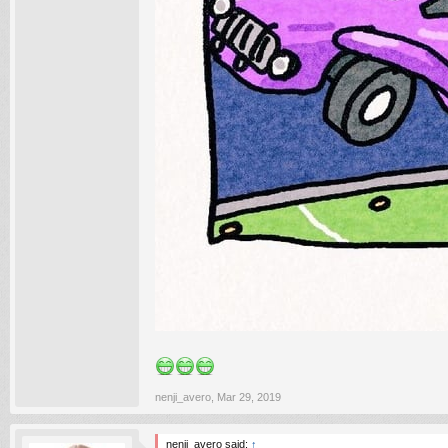
nenji_avero
,
Mar 29, 2019
nenji_avero said:
↑