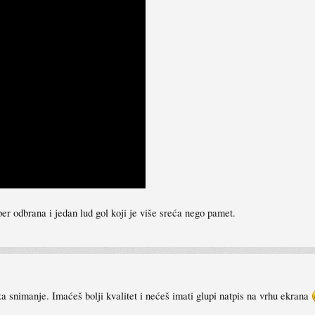
er odbrana i jedan lud gol koji je više sreća nego pamet.
a snimanje. Imaćeš bolji kvalitet i nećeš imati glupi natpis na vrhu ekrana