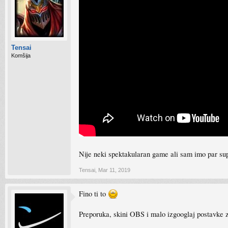
Tensai
Komšija
Nije neki spektakularan game ali sam imo par sup
Tensai
,
Mar 11, 2019
Fino ti to
Preporuka, skini OBS i malo izgooglaj postavke z