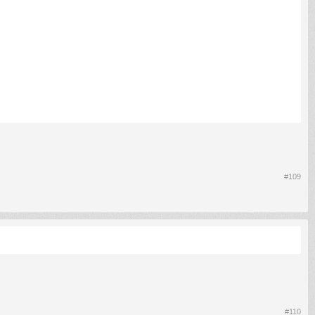
#109
#110