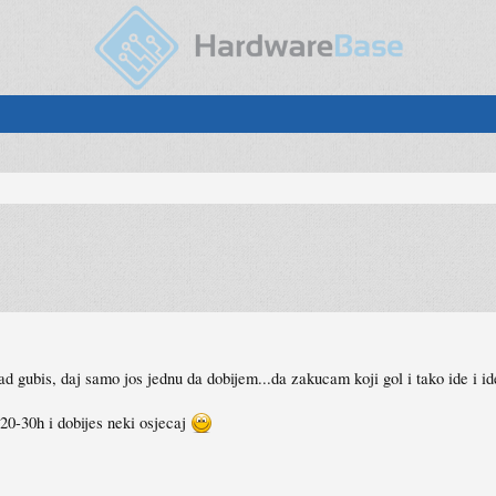
d gubis, daj samo jos jednu da dobijem...da zakucam koji gol i tako ide i id
20-30h i dobijes neki osjecaj