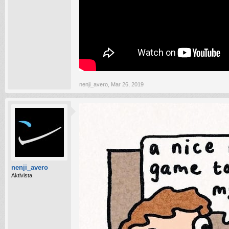
nenji_avero
,
Mar 26, 2019
nenji_avero
Aktivista