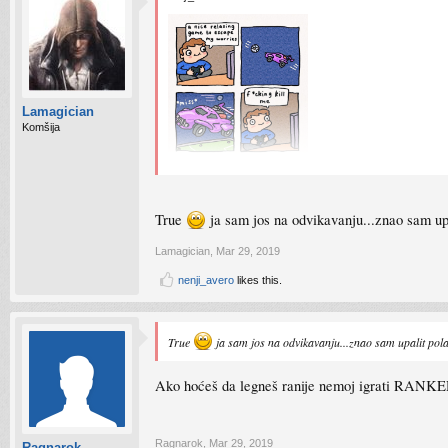
Lamagician
Komšija
True
ja sam jos na odvikavanju...znao sam upa
Lamagician
,
Mar 29, 2019
nenji_avero
likes this.
True
ja sam jos na odvikavanju...znao sam upalit pola
Ako hoćeš da legneš ranije nemoj igrati RANKED
Ragnarok
,
Mar 29, 2019
Ragnarok