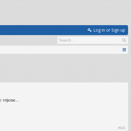
Log in or Sign up
e vrijeme...
#101