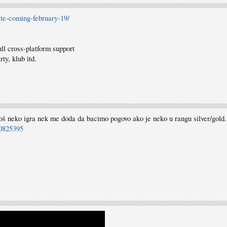
te-coming-february-19/
ll cross-platform support
ty, klub itd.
još neko igra nek me doda da bacimo pogovo ako je neko u rangu silver/gold.
60825395