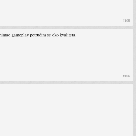
#105
snimao gameplay potrudim se oko kvaliteta.
#106