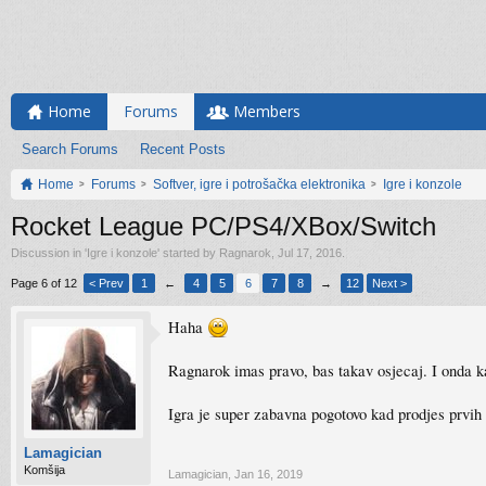
Home
Forums
Members
Search Forums
Recent Posts
Home
Forums
Softver, igre i potrošačka elektronika
Igre i konzole
Rocket League PC/PS4/XBox/Switch
Discussion in '
Igre i konzole
' started by
Ragnarok
,
Jul 17, 2016
.
Page 6 of 12
< Prev
1
←
4
5
6
7
8
→
12
Next >
Haha
Ragnarok imas pravo, bas takav osjecaj. I onda ka
Igra je super zabavna pogotovo kad prodjes prvih 
Lamagician
Komšija
Lamagician
,
Jan 16, 2019