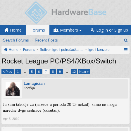
Home
Forums
Members
Log in or Sign up
Search Forums
Recent Posts
Home
Forums
Softver, igre i potrošačka elektronika
Igre i konzole
Rocket League PC/PS4/XBox/Switch
< Prev
1
←
5
6
7
8
9
→
12
Next >
Lamagician
Komšija
Ja sam takodje za (navece u periodu 20-23 nekad), samo ne mogu
naredne dvije sedmice (odsutan).
Apr 5, 2019