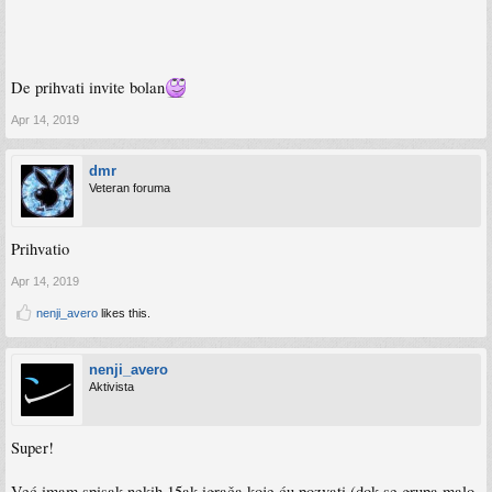
De prihvati invite bolan
Apr 14, 2019
dmr
Veteran foruma
Prihvatio
Apr 14, 2019
nenji_avero
likes this.
nenji_avero
Aktivista
Super!
Već imam spisak nekih 15ak igrača koje ću pozvati (dok se grupa malo