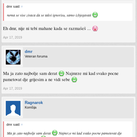
dmr said:
↑
nema se vise zivaca da se takvi ignorisu, samo izbjegavati
Eh dmr, nije ni tebi mahane kada se razmašeš ...
Apr 17, 2019
dmr
Veteran foruma
Ma ja zato najbolje sam derat
Najmrze mi kad svako pocne
pametovat dje grijesim a ne vidi sebe
Apr 17, 2019
Ragnarok
Komšija
dmr said:
↑
Ma ja zato najbolje sam derat
Najmrze mi kad svako pocne pametovat dje