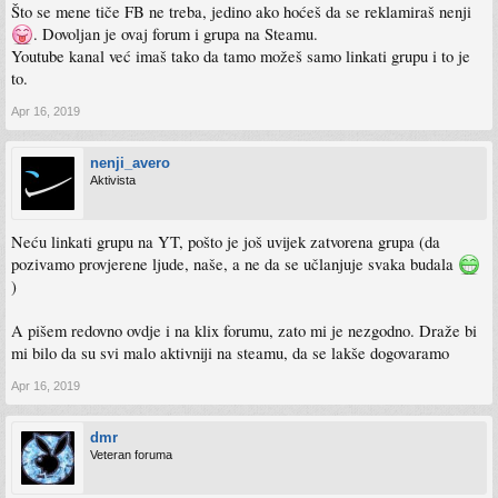
Što se mene tiče FB ne treba, jedino ako hoćeš da se reklamiraš nenji
. Dovoljan je ovaj forum i grupa na Steamu.
Youtube kanal već imaš tako da tamo možeš samo linkati grupu i to je
to.
Apr 16, 2019
nenji_avero
Aktivista
Neću linkati grupu na YT, pošto je još uvijek zatvorena grupa (da
pozivamo provjerene ljude, naše, a ne da se učlanjuje svaka budala
)
A pišem redovno ovdje i na klix forumu, zato mi je nezgodno. Draže bi
mi bilo da su svi malo aktivniji na steamu, da se lakše dogovaramo
Apr 16, 2019
dmr
Veteran foruma