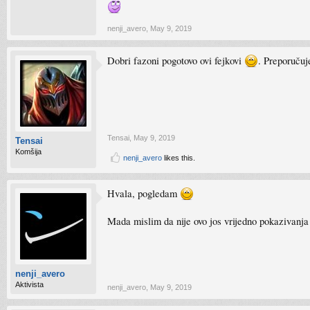
nenji_avero
,
May 9, 2019
Dobri fazoni pogotovo ovi fejkovi
. Preporučuj
Tensai
,
May 9, 2019
Tensai
Komšija
nenji_avero
likes this.
Hvala, pogledam
Mada mislim da nije ovo jos vrijedno pokazivan
nenji_avero
Aktivista
nenji_avero
,
May 9, 2019