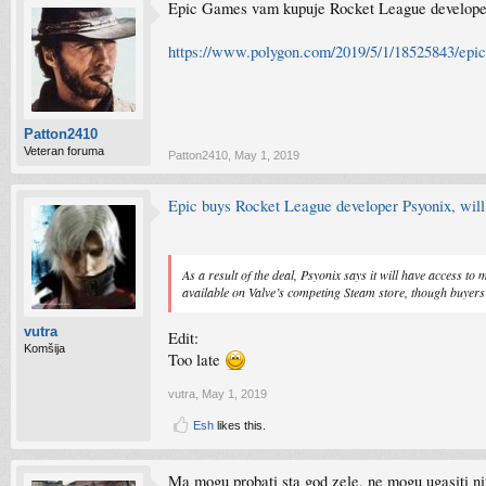
Epic Games vam kupuje Rocket League develope
https://www.polygon.com/2019/5/1/18525843/epic
Patton2410
Veteran foruma
Patton2410
,
May 1, 2019
Epic buys Rocket League developer Psyonix, will
As a result of the deal, Psyonix says it will have access t
available on Valve’s competing Steam store, though buyers
vutra
Edit:
Komšija
Too late
vutra
,
May 1, 2019
Esh
likes this.
Ma mogu probati sta god zele, ne mogu ugasiti ni