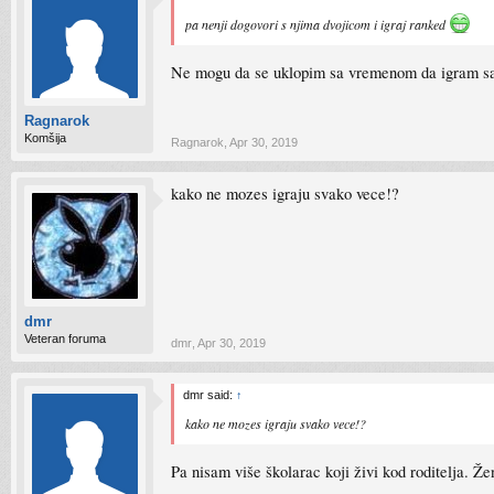
pa nenji dogovori s njima dvojicom i igraj ranked
Ne mogu da se uklopim sa vremenom da igram sa n
Ragnarok
Komšija
Ragnarok
,
Apr 30, 2019
kako ne mozes igraju svako vece!?
dmr
Veteran foruma
dmr
,
Apr 30, 2019
dmr said:
↑
kako ne mozes igraju svako vece!?
Pa nisam više školarac koji živi kod roditelja. 
....