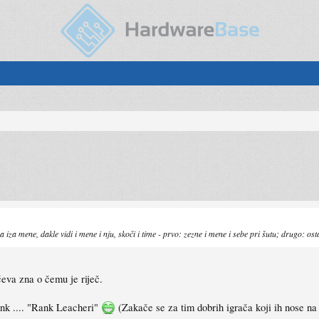
 iza mene, dakle vidi i mene i nju, skoči i time - prvo: zezne i mene i sebe pri šutu; drugo: osta
čeva zna o čemu je riječ.
ank .... "Rank Leacheri"
(Zakače se za tim dobrih igrača koji ih nose na 