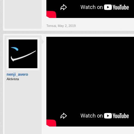
Tensai
,
May 2, 2019
nenji_avero
Aktivista