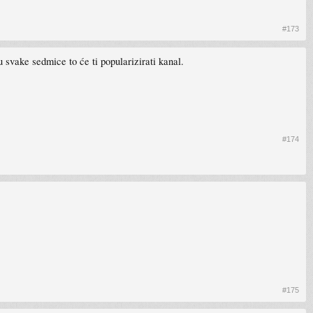
#173
svake sedmice to će ti popularizirati kanal.
#174
#175