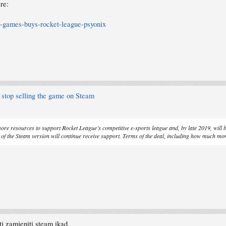
re:
-games-buys-rocket-league-psyonix
 stop selling the game on Steam
o more resources to support
Rocket League
’s competitive e-sports league and, by late 2019, will 
 of the Steam version will continue receive support. Terms of the deal, including how much mo
ti zamjeniti steam ikad.