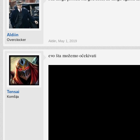
Aldiin
Overclocker
Aldiin
,
May 1, 2019
evo šta možemo očekivati
Tensai
Komšija