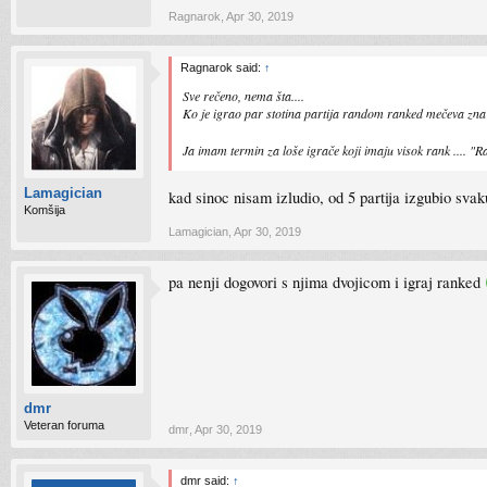
Ragnarok
,
Apr 30, 2019
Ragnarok said:
↑
Sve rečeno, nema šta....
Ko je igrao par stotina partija random ranked mečeva zna 
Ja imam termin za loše igrače koji imaju visok rank .... "
Lamagician
kad sinoc nisam izludio, od 5 partija izgubio svak
Komšija
Lamagician
,
Apr 30, 2019
pa nenji dogovori s njima dvojicom i igraj ranked
dmr
Veteran foruma
dmr
,
Apr 30, 2019
dmr said:
↑