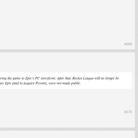
#169
bring the game to Epic’s PC storefront. After that,
Rocket League
will no longer be
ney Epic paid to acquire Psyonix, were not made public.
#170