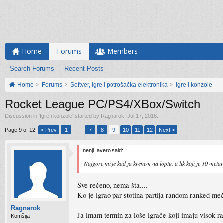
Home
Forums
Members
Search Forums
Recent Posts
Home
Forums
Softver, igre i potrošačka elektronika
Igre i konzole
Rocket League PC/PS4/XBox/Switch
Discussion in '
Igre i konzole
' started by
Ragnarok
,
Jul 17, 2016
.
Page 9 of 12
< Prev
1
←
7
8
9
10
11
12
Next >
nenji_avero said:
↑
Najgore mi je kad ja krenem na loptu, a lik koji je 10 metara
Sve rečeno, nema šta....
Ko je igrao par stotina partija random ranked me
Ragnarok
Ja imam termin za loše igrače koji imaju visok r
Komšija