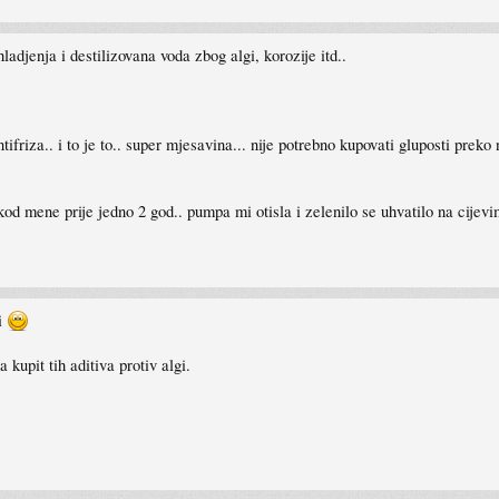
hladjenja i destilizovana voda zbog algi, korozije itd..
tifriza.. i to je to.. super mjesavina... nije potrebno kupovati gluposti preko 
od mene prije jedno 2 god.. pumpa mi otisla i zelenilo se uhvatilo na cijevima
i
 kupit tih aditiva protiv algi.