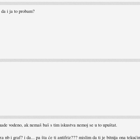
 da i ja to probam?
ade vodeno, ak nemaš baš s tim iskustva nemoj se u to upuštat.
a nb i graf? i da... pa šta će ti antifriz??? mislim da ti je bitnija ona teku