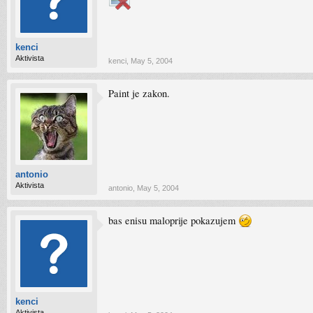
kenci
Aktivista
kenci
,
May 5, 2004
Paint je zakon.
antonio
Aktivista
antonio
,
May 5, 2004
bas enisu maloprije pokazujem
kenci
Aktivista