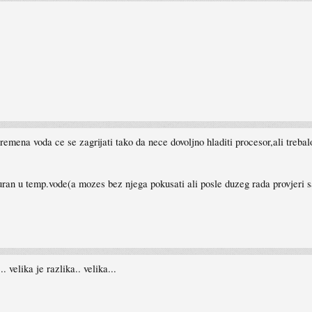
remena voda ce se zagrijati tako da nece dovoljno hladiti procesor,ali trebalo
iguran u temp.vode(a mozes bez njega pokusati ali posle duzeg rada provjeri
.. velika je razlika.. velika...