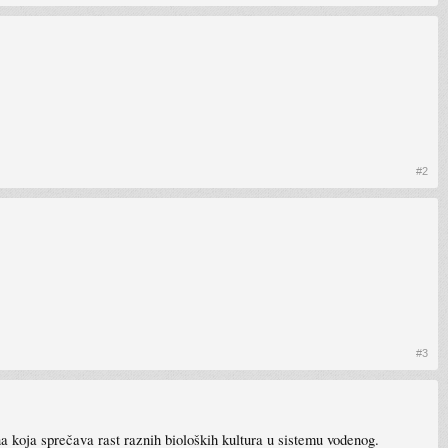
#2
#3
ćina koja sprečava rast raznih bioloških kultura u sistemu vodenog.