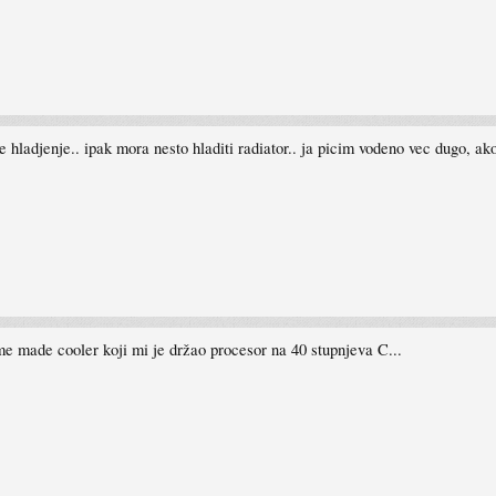
 je hladjenje.. ipak mora nesto hladiti radiator.. ja picim vodeno vec dugo, a
me made cooler koji mi je držao procesor na 40 stupnjeva C...