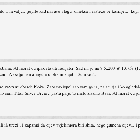
ilo... nevalja.. ljepilo kad navuce vlagu, omeksa i rasteze se kasnije.... kupi
zajebana. Al morat cu ipak staviti radijator. Sad mi je na 9.5x200 @ 1,675v
bucno. A ovdje nema nigdje u blizini kupiti 12cm vent.
ose zavrsne obrade bloka. Zapravo ispolirao sam ga ja, pa se sjaji ko ogleda
o sam Titan Silver Grease pastu pa je to malo sredilo stvar. Al morat cu jo
ali ih urezi.. i zapamti da cijev uvjek mora biti shita, nego gumena cijev... i