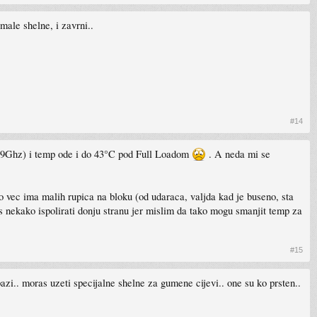
 male shelne, i zavrni..
#14
 (1,9Ghz) i temp ode i do 43°C pod Full Loadom
. A neda mi se
lo vec ima malih rupica na bloku (od udaraca, valjda kad je buseno, sta
s nekako ispolirati donju stranu jer mislim da tako mogu smanjit temp za
#15
 pazi.. moras uzeti specijalne shelne za gumene cijevi.. one su ko prsten..