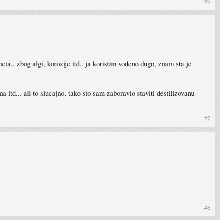
#6
neta.. zbog algi, korozije itd.. ja koristim vodeno dugo, znam sta je
 itd... ali to slucajno, tako sto sam zaboravio staviti destilizovanu
#7
#8