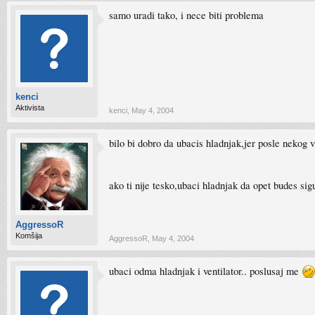
samo uradi tako, i nece biti problema
kenci
Aktivista
kenci
,
May 4, 2004
bilo bi dobro da ubacis hladnjak,jer posle nekog v
ako ti nije tesko,ubaci hladnjak da opet budes s
AggressoR
Komšija
AggressoR
,
May 4, 2004
ubaci odma hladnjak i ventilator.. poslusaj me