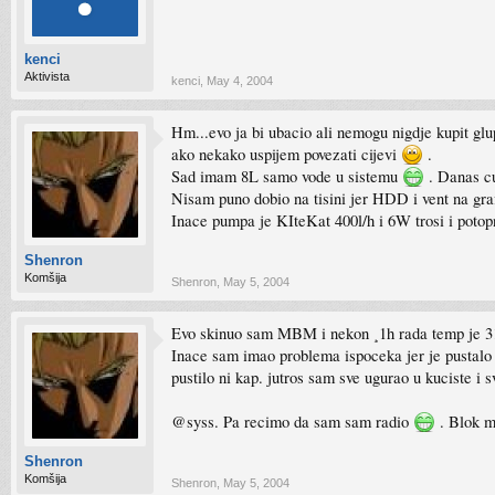
kenci
Aktivista
kenci
,
May 4, 2004
Hm...evo ja bi ubacio ali nemogu nigdje kupit gl
ako nekako uspijem povezati cijevi
.
Sad imam 8L samo vode u sistemu
. Danas cu
Nisam puno dobio na tisini jer HDD i vent na graf
Inace pumpa je KIteKat 400l/h i 6W trosi i poto
Shenron
Komšija
Shenron
,
May 5, 2004
Evo skinuo sam MBM i nekon ¸1h rada temp je 3
Inace sam imao problema ispoceka jer je pustalo m
pustilo ni kap. jutros sam sve ugurao u kuciste i s
@syss. Pa recimo da sam sam radio
. Blok m
Shenron
Komšija
Shenron
,
May 5, 2004