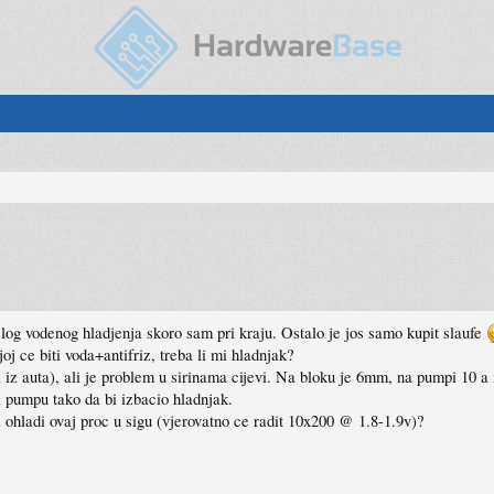
g vodenog hladjenja skoro sam pri kraju. Ostalo je jos samo kupit slaufe
oj ce biti voda+antifriz, treba li mi hladnjak?
 iz auta), ali je problem u sirinama cijevi. Na bloku je 6mm, na pumpi 10 a
pumpu tako da bi izbacio hladnjak.
a ohladi ovaj proc u sigu (vjerovatno ce radit 10x200 @ 1.8-1.9v)?