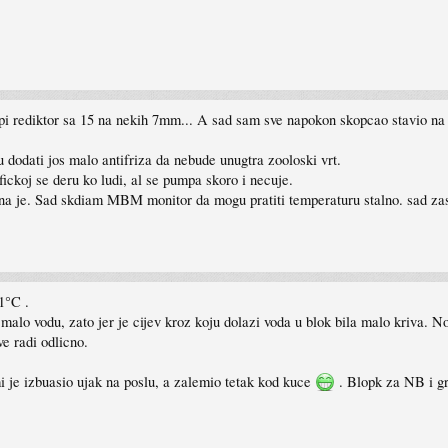
upi rediktor sa 15 na nekih 7mm... A sad sam sve napokon skopcao stavio na
 dodati jos malo antifriza da nebude unugtra zooloski vrt.
ickoj se deru ko ludi, al se pumpa skoro i necuje.
pna je. Sad skdiam MBM monitor da mogu pratiti temperaturu stalno. sad zas
1°C .
alo vodu, zato jer je cijev kroz koju dolazi voda u blok bila malo kriva. N
ve radi odlicno.
i je izbuasio ujak na poslu, a zalemio tetak kod kuce
. Blopk za NB i gr