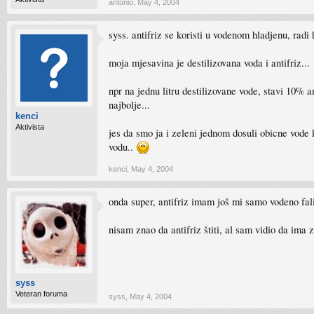
antonio
,
May 4, 2004
syss. antifriz se koristi u vodenom hladjenu, radi 
moja mjesavina je destilizovana voda i antifriz...
npr na jednu litru destilizovane vode, stavi 10% an
najbolje...
kenci
Aktivista
jes da smo ja i zeleni jednom dosuli obicne vode k
vodu..
kenci
,
May 4, 2004
onda super, antifriz imam još mi samo vodeno fal
nisam znao da antifriz štiti, al sam vidio da ima za
syss
Veteran foruma
syss
,
May 4, 2004