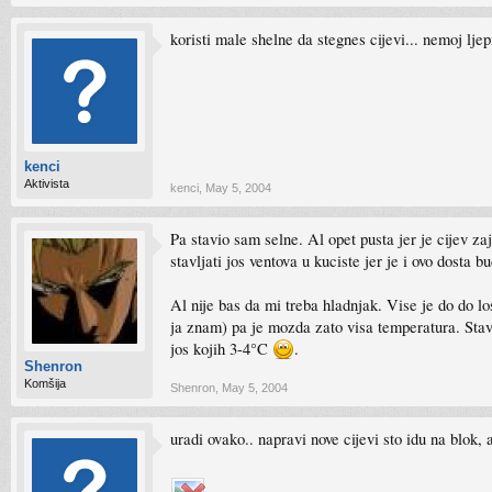
koristi male shelne da stegnes cijevi... nemoj ljep
kenci
Aktivista
kenci
,
May 5, 2004
Pa stavio sam selne. Al opet pusta jer je cijev 
stavljati jos ventova u kuciste jer je i ovo dosta 
Al nije bas da mi treba hladnjak. Vise je do do l
ja znam) pa je mozda zato visa temperatura. Stavi
jos kojih 3-4°C
.
Shenron
Komšija
Shenron
,
May 5, 2004
uradi ovako.. napravi nove cijevi sto idu na blok, 