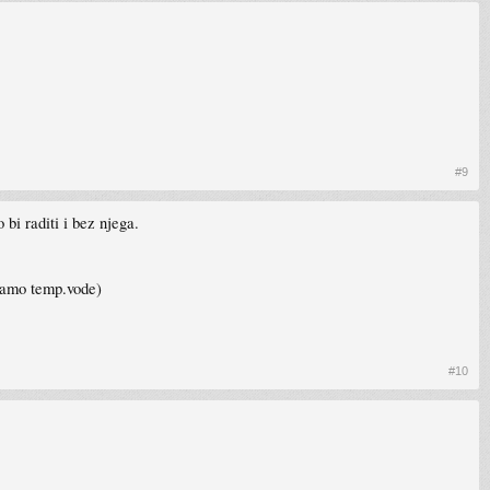
#9
 bi raditi i bez njega.
 samo temp.vode)
#10