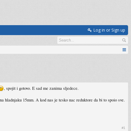
Log in or Sign up
, spojit i gotovo. E sad me zanima sljedece.
 na hladnjaku 15mm. A kod nas je tesko nac reduktore da bi to spoio sve.
#1