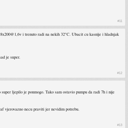
#11
 8x200@1,6v i trenuto radi na nekih 32°C. Ubacit cu kasnije i hladnjak
ad je super.
#12
o super ljepilo je ponmogo. Tako sam ostavio pumpu da radi 7h i nije
af vjerovazno necu praviti jer nevidim potrebu.
#13