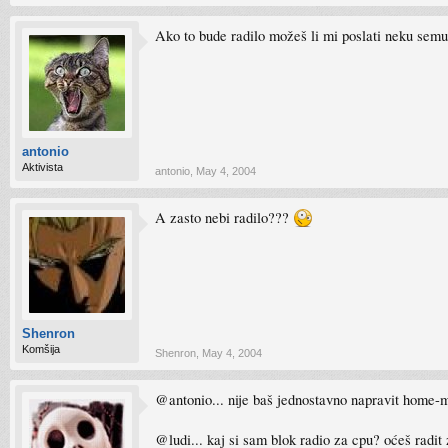
Ako to bude radilo možeš li mi poslati neku semu
antonio
Aktivista
antonio
,
May 4, 2004
A zasto nebi radilo???
Shenron
Komšija
Shenron
,
May 4, 2004
@antonio... nije baš jednostavno napravit home-m
@ludi... kaj si sam blok radio za cpu? oćeš radit z