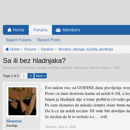
Home
Forums
Members
Search Forums
Recent Posts
Home
Forums
Hardver
Monitori, storage, kućišta, periferija
Sa ili bez hladnjaka?
Discussion in '
Monitori, storage, kućišta, periferija
' started by
Shenron
,
May 4, 2004
.
Page 1 of 2
1
2
Next >
Evo nakon vise od GODINE dana pravljenja veselo
Posto cu imat doslovno kantu od nekih 6-10l, u koj
Imam ja hladnjak nije u tome problem (izvadio ga
Pa sam skonatao da nekako iznutra stane 6mm na 
Da li ce mi nekih recimo 10l vode biti dovoljno d
Ja mislim da bi to trebalo ici.... :roll:
Shenron
Komšija
Shenron
,
May 4, 2004