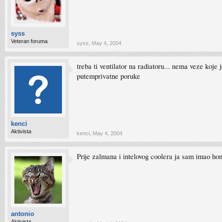
syss
Veteran foruma
syss
,
May 4, 2004
treba ti ventilator na radiatoru... nema veze koje
putemprivatne poruke
kenci
Aktivista
kenci
,
May 4, 2004
Prije zalmana i intelovog coolera ja sam imao ho
antonio
Aktivista