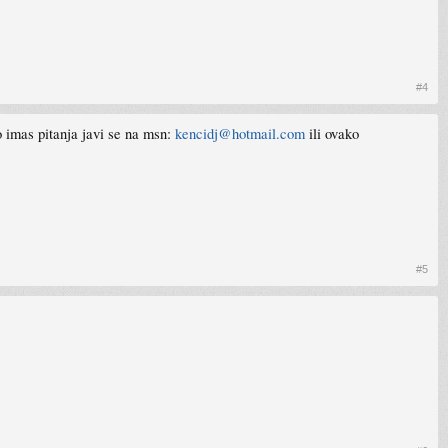
#4
ko imas pitanja javi se na msn:
kencidj@hotmail.com
ili ovako
#5