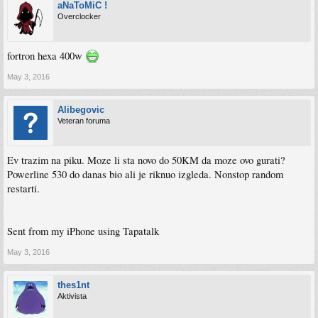
aNaToMiC !
Overclocker
fortron hexa 400w
May 3, 2016
Alibegovic
Veteran foruma
Ev trazim na piku. Moze li sta novo do 50KM da moze ovo gurati?
Powerline 530 do danas bio ali je riknuo izgleda. Nonstop random
restarti.
Sent from my iPhone using Tapatalk
May 3, 2016
thes1nt
Aktivista