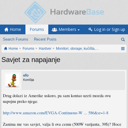
Home
Forums
Members
Log in or Sign up
Search Forums
Recent Posts
Home
Forums
Hardver
Monitori, storage, kućišta, periferija
Savjet za napajanje
efo
Komšija
Drug dolazi iz Amerike uskoro, pa sam kontao uzeti mozda ovu
napojnu preko njega:
http://www.amazon.com/EVGA-Continuous-W ... 586&sr=1-8
Zanima me vas savjet, valja li ova cemu (500W varijanta, 39$)? Hoce