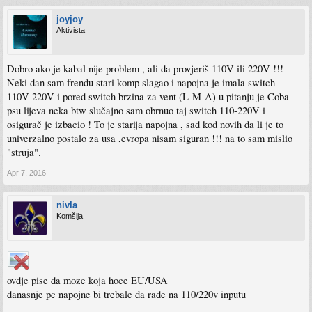
joyjoy
Aktivista
Dobro ako je kabal nije problem , ali da provjeriš 110V ili 220V !!!
Neki dan sam frendu stari komp slagao i napojna je imala switch
110V-220V i pored switch brzina za vent (L-M-A) u pitanju je Coba
psu lijeva neka btw slučajno sam obrnuo taj switch 110-220V i
osigurač je izbacio ! To je starija napojna , sad kod novih da li je to
univerzalno postalo za usa ,evropa nisam siguran !!! na to sam mislio
"struja".
Apr 7, 2016
nivla
Komšija
ovdje pise da moze koja hoce EU/USA
danasnje pc napojne bi trebale da rade na 110/220v inputu