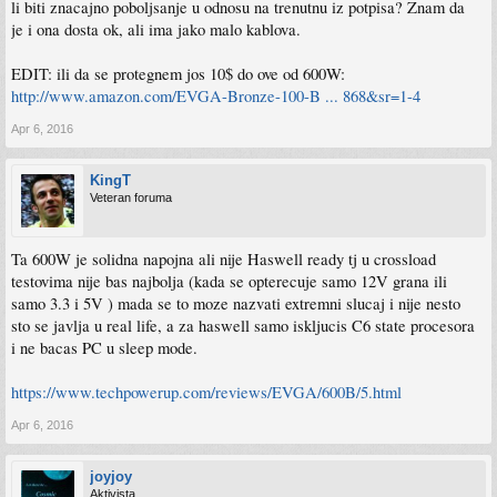
li biti znacajno poboljsanje u odnosu na trenutnu iz potpisa? Znam da
je i ona dosta ok, ali ima jako malo kablova.
EDIT: ili da se protegnem jos 10$ do ove od 600W:
http://www.amazon.com/EVGA-Bronze-100-B ... 868&sr=1-4
Apr 6, 2016
KingT
Veteran foruma
Ta 600W je solidna napojna ali nije Haswell ready tj u crossload
testovima nije bas najbolja (kada se opterecuje samo 12V grana ili
samo 3.3 i 5V ) mada se to moze nazvati extremni slucaj i nije nesto
sto se javlja u real life, a za haswell samo iskljucis C6 state procesora
i ne bacas PC u sleep mode.
https://www.techpowerup.com/reviews/EVGA/600B/5.html
Apr 6, 2016
joyjoy
Aktivista