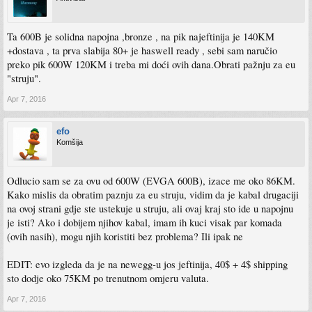
Ta 600B je solidna napojna ,bronze , na pik najeftinija je 140KM
+dostava , ta prva slabija 80+ je haswell ready , sebi sam naručio
preko pik 600W 120KM i treba mi doći ovih dana.Obrati pažnju za eu
"struju".
Apr 7, 2016
efo
Komšija
Odlucio sam se za ovu od 600W (EVGA 600B), izace me oko 86KM.
Kako mislis da obratim paznju za eu struju, vidim da je kabal drugaciji
na ovoj strani gdje ste ustekuje u struju, ali ovaj kraj sto ide u napojnu
je isti? Ako i dobijem njihov kabal, imam ih kuci visak par komada
(ovih nasih), mogu njih koristiti bez problema? Ili ipak ne
EDIT: evo izgleda da je na newegg-u jos jeftinija, 40$ + 4$ shipping
sto dodje oko 75KM po trenutnom omjeru valuta.
Apr 7, 2016