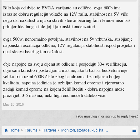
Bilo koja od dvije te EVGA varijante su odlične. evga 600b ima
izrazito dobru regulaciju voltaže na 12V railu, stabilnost na 5V više
nego ok, nažalost u nju su stavili sleeve bearing fan i lemovi nisu baš
primjer idealnog a fale joj i japanski kondenzatori.
evga 500w, nenormalno povoljna, stavilnost na 5v vrhunska, suzbijanje
naponskih oscilacija odlično, 12V regulacija stabilnosti ispod prosjeka i
opet sleeve bearing fan nažalost.
obje napojne za svoju cijenu su odlične i posjeduju 80+ verifikaciju,
obje sam koristio i postavljao u mašine, ako ti baš sa budžetom nije
velika frka uzmi 600B čisto zbog headrooma i za nijansu boljeg
kvaliteta, napojna jedinica je ozbiljan komad opreme i vjerovatno
zadnji komad opreme na kojem želiš štediti - dobra napojna može
proživjeti 3-5 mašina, neki high end modeli daleko više.
May 18, 2016
(You must log in or sign up to reply here.)
Home
Forums
Hardver
Monitori, storage, kućišta, periferija