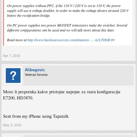
On power supplies without PFC, if the 110 V / 220 V is set to 110 V, the power
supply will use a voltage doubler, in order to make the voltage always around 220 V
before the rectification bridge.
On PC power supplies two power MOSFET transistors make the switcher. Several
different configurations can be used and we will talk more about this later.
Read more at
http://www.hardwaresecrets.com/anatomy- ... A1LTHbB.99
Apr 7, 2016
Alibegovic
Veteran foruma
Moze li preporuka kakve pristojne napojne za staru konfiguraciju
E7200, HD3870.
Sent from my iPhone using Tapatalk
May 3, 2016