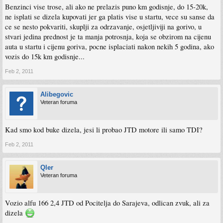
Benzinci vise trose, ali ako ne prelazis puno km godisnje, do 15-20k,
ne isplati se dizela kupovati jer ga platis vise u startu, vece su sanse da
ce se nesto pokvariti, skuplji za odrzavanje, osjetljiviji na gorivo, u
stvari jedina prednost je ta manja potrosnja, koja se obzirom na cijenu
auta u startu i cijenu goriva, pocne isplaciati nakon nekih 5 godina, ako
vozis do 15k km godisnje...
Feb 2, 2011
Alibegovic
Veteran foruma
Kad smo kod buke dizela, jesi li probao JTD motore ili samo TDI?
Feb 2, 2011
Qler
Veteran foruma
Vozio alfu 166 2,4 JTD od Pocitelja do Sarajeva, odlican zvuk, ali za
dizela