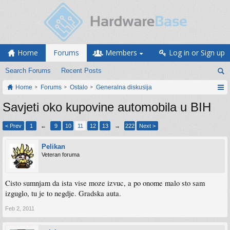
Home
Forums
Members
Log in or Sign up
Search Forums
Recent Posts
Home
Forums
Ostalo
Generalna diskusija
Savjeti oko kupovine automobila u BIH
< Prev
1
←
9
10
11
12
13
→
222
Next >
Pelikan
Veteran foruma
Cisto sumnjam da ista vise moze izvuc, a po onome malo sto sam
izguglo, tu je to negdje. Gradska auta.
Feb 2, 2011