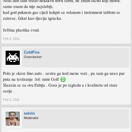
Neki dan sam vozao nekakvu novu fabiu, ne znam tacno koji motor,
samo znam da nije najslabiji,
kad god puknem gas cijeli kokpit sa volanom i instrument tablom se
zatrese, fakat kao djecija igracka.
Jeftina plastika svud.
Feb 2, 2011
ColdFire
Overclocker
Polo je skroz fino auto . sestra ga kod mene vozi , pa sam ga uzeo par
puta na testiranje :lol: mini Golf
Slazem se za ovu Fabiju . Gora je po izgledu a i kvalitetu od stare
serije .
Feb 2, 2011
selvin
Moderator