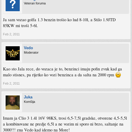
Veteran foruma
Ja sam vozao golfa 1.3 benzin trošio ko lud 8-10l, a Stilo 1.9JTD
85KW mi troši 5-6l.
Feb 2, 2011
Vedo
Moderator
Kao sto Jala rece, do vozaca je to, benzinci imaju pofin zvuk kad ga
malo stisnes, pa rijetko ko vozi benzinca a da salta na 2000 rpm
Feb 2, 2011
Juka
Komšija
Imam ja Clio 3 1.4l 16V 98KS, trosi 6,5-7,5l gradske, otvorene 4,5-5,5l
a kombinovane ne predje 6,5l a ne vozim ni sporo ni brzo, saltanje na
3000!!! zna Vedo kad idemo na More!