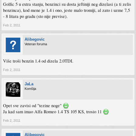
Golfic 5 u extra stanju, benzinci su dosta jeftiniji neg dizelasi (a ti zelis
benzinca), kod mene je 1.4 i ono, jeste malo tromiji, al zato i uzme 7,5
- 8 litara po gradu (sto nije previse).
Feb 2, 2011
Alibegovic
Veteran foruma
Više troši benzin 1.4 od dizela 2.0TDI.
Feb 2, 2011
JaLa
Komšija
Opet sve zavisi od "tezine noge"
Ja kad sam imao Alfa Romeo 1.4 TS 105 KS, trosio 11
Feb 2, 2011
Alibegovic