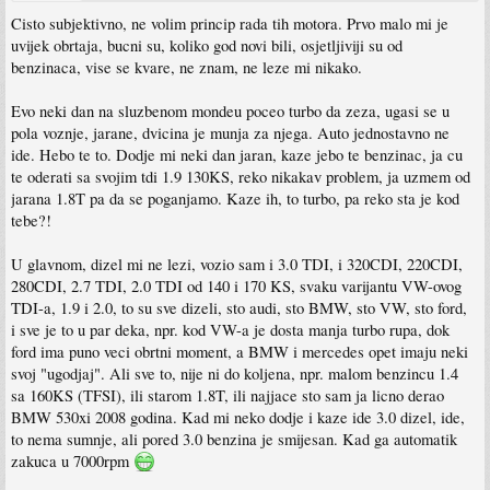
Cisto subjektivno, ne volim princip rada tih motora. Prvo malo mi je
uvijek obrtaja, bucni su, koliko god novi bili, osjetljiviji su od
benzinaca, vise se kvare, ne znam, ne leze mi nikako.
Evo neki dan na sluzbenom mondeu poceo turbo da zeza, ugasi se u
pola voznje, jarane, dvicina je munja za njega. Auto jednostavno ne
ide. Hebo te to. Dodje mi neki dan jaran, kaze jebo te benzinac, ja cu
te oderati sa svojim tdi 1.9 130KS, reko nikakav problem, ja uzmem od
jarana 1.8T pa da se poganjamo. Kaze ih, to turbo, pa reko sta je kod
tebe?!
U glavnom, dizel mi ne lezi, vozio sam i 3.0 TDI, i 320CDI, 220CDI,
280CDI, 2.7 TDI, 2.0 TDI od 140 i 170 KS, svaku varijantu VW-ovog
TDI-a, 1.9 i 2.0, to su sve dizeli, sto audi, sto BMW, sto VW, sto ford,
i sve je to u par deka, npr. kod VW-a je dosta manja turbo rupa, dok
ford ima puno veci obrtni moment, a BMW i mercedes opet imaju neki
svoj "ugodjaj". Ali sve to, nije ni do koljena, npr. malom benzincu 1.4
sa 160KS (TFSI), ili starom 1.8T, ili najjace sto sam ja licno derao
BMW 530xi 2008 godina. Kad mi neko dodje i kaze ide 3.0 dizel, ide,
to nema sumnje, ali pored 3.0 benzina je smijesan. Kad ga automatik
zakuca u 7000rpm