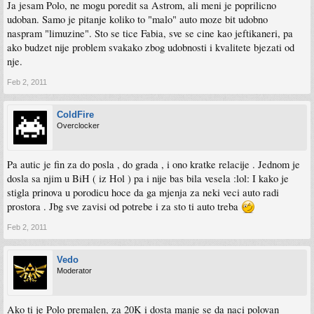
Ja jesam Polo, ne mogu poredit sa Astrom, ali meni je poprilicno
udoban. Samo je pitanje koliko to "malo" auto moze bit udobno
naspram "limuzine". Sto se tice Fabia, sve se cine kao jeftikaneri, pa
ako budzet nije problem svakako zbog udobnosti i kvalitete bjezati od
nje.
Feb 2, 2011
ColdFire
Overclocker
Pa autic je fin za do posla , do grada , i ono kratke relacije . Jednom je
dosla sa njim u BiH ( iz Hol ) pa i nije bas bila vesela :lol: I kako je
stigla prinova u porodicu hoce da ga mjenja za neki veci auto radi
prostora . Jbg sve zavisi od potrebe i za sto ti auto treba
Feb 2, 2011
Vedo
Moderator
Ako ti je Polo premalen, za 20K i dosta manje se da naci polovan