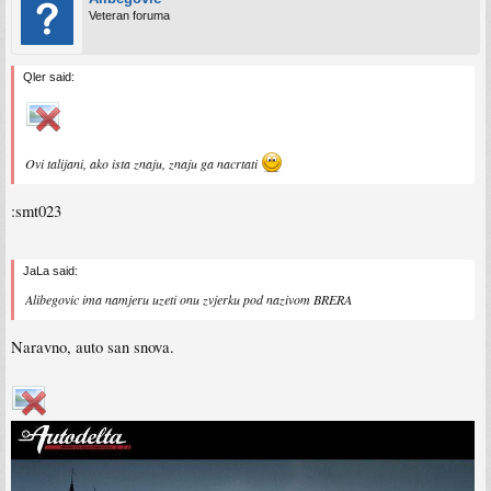
Veteran foruma
Qler said:
Ovi talijani, ako ista znaju, znaju ga nacrtati
:smt023
JaLa said:
Alibegovic ima namjeru uzeti onu zvjerku pod nazivom BRERA
Naravno, auto san snova.