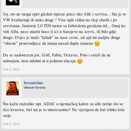
Joj, sto ne mogu opet gledati tipicne price oko Alfe i servisa... Sta je to
VW kvalitetniji ili neko drugi ? Vise njih vidim na slep sluzbi i po
servisima, famozni 2.0 TDI motor sa fabrickom greskom itd... Onaj ko
voli Alfu, nece mariti hoce li ici u Sarajevo na servis, ili bilo gdje
drugo. Ovjes je malo "krhak" na nase ceste, ali ajd mi nadjite druge
"obicne" proizvodjace da imaju nazad dupla ramena
Da se nadovezem jos, Golf, Fabia, Octavia, Polo i ostali da ne
nabrajam, nisu udobni ni u jednom slucaju
Feb 2, 2011
forzamilan
Veteran foruma
Šta kažu statistike npr. ADAC u njemačkoj kakve su alfe novije što se
tiče kvarova, baš mi je to interesantno? Ne vjerujem da baš toliko loše
stoje.
Feb 2, 2011