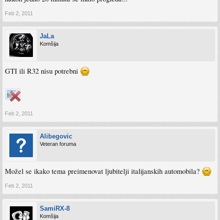
Feb 2, 2011
JaLa
Komšija
GTI ili R32 nisu potrebni
Feb 2, 2011
Alibegovic
Veteran foruma
Možel se ikako tema preimenovat ljubitelji italijanskih automobila?
Feb 2, 2011
SamiRX-8
Komšija