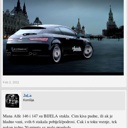
Feb 2, 2011
JaLa
Komšija
Mana Alfe 146 i 147 su BIJELA stakla. Cim kisa padne, ili ak je
hladno vani, svih 6 stakala pobijeli/podrosi. Cak i u toku voznje, tek
nakon jedno 20 minuta se malo progleda...