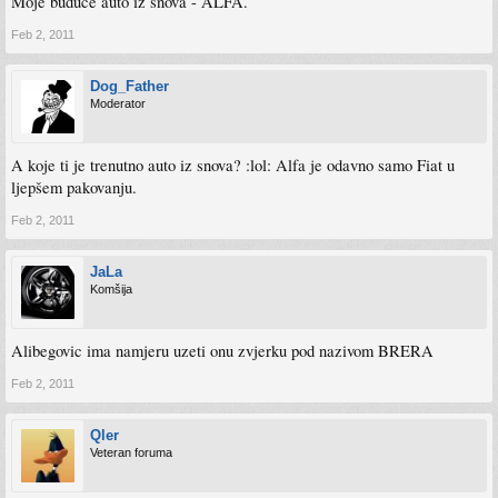
Moje buduće auto iz snova - ALFA.
Feb 2, 2011
Dog_Father
Moderator
A koje ti je trenutno auto iz snova? :lol: Alfa je odavno samo Fiat u
ljepšem pakovanju.
Feb 2, 2011
JaLa
Komšija
Alibegovic ima namjeru uzeti onu zvjerku pod nazivom BRERA
Feb 2, 2011
Qler
Veteran foruma