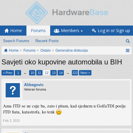
Home
Forums
Members
Log in or Sign up
Search Forums
Recent Posts
Home
Forums
Ostalo
Generalna diskusija
Savjeti oko kupovine automobila u BIH
< Prev
1
←
10
11
12
13
14
→
222
Next >
Alibegovic
Veteran foruma
Ama JTD se ne cuje ba, zato i pitam, kad sjednem u GolfaTDI poslje
JTD fiata, katastrofa, ko tenk
Feb 2, 2011