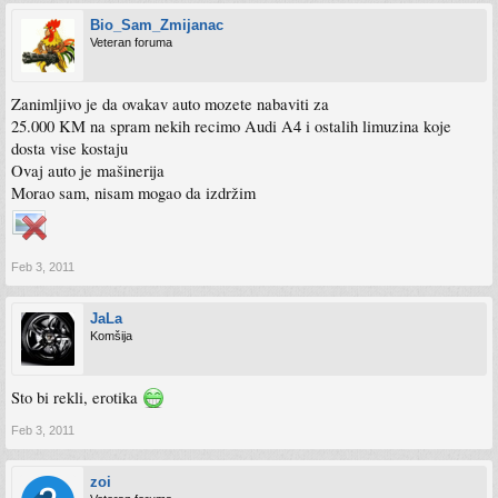
Bio_Sam_Zmijanac
Veteran foruma
Zanimljivo je da ovakav auto mozete nabaviti za
25.000 KM na spram nekih recimo Audi A4 i ostalih limuzina koje
dosta vise kostaju
Ovaj auto je mašinerija
Morao sam, nisam mogao da izdržim
Feb 3, 2011
JaLa
Komšija
Sto bi rekli, erotika
Feb 3, 2011
zoi