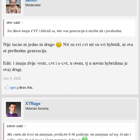
selvin
Moderator
dmr said:
↑
Sve Rav4 imaju CVT i hibridi su, bar ova generacija a mislim da i prethodna.
Nije tacno ni jedno ni drugo
Nit su svi cvt nit su svi hybridi, ni ova
ni prethodna generacija.
Edit: i imaju dvije vrste, cvt i e-cvt, u ovom, tj u novim hybridima je
ovaj drugi.
Jun 9, 2025
igor.g
likes this.
XTRage
Veteran foruma
selvin said:
↑
Ma znam da trosi na autoputu, prelazim 8-9k godisnje, na autoputu od tog 1k ako i
toliko, tako da nek trosi i 12 na autoputu dobro je