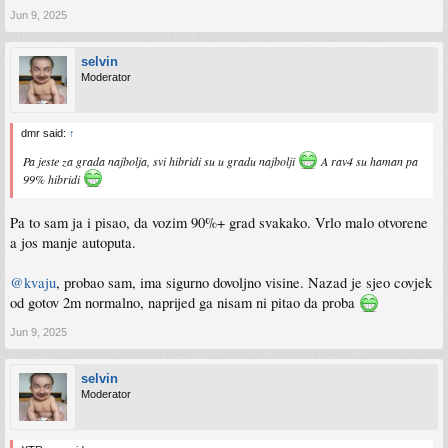
Jun 9, 2025
selvin
Moderator
dmr said:
↑
Pa jeste za grada najbolja, svi hibridi su u gradu najbolji
A rav4 su haman pa
99% hibridi
Pa to sam ja i pisao, da vozim 90%+ grad svakako. Vrlo malo otvorene
a jos manje autoputa.
@kvaju
, probao sam, ima sigurno dovoljno visine. Nazad je sjeo covjek
od gotov 2m normalno, naprijed ga nisam ni pitao da proba
Jun 9, 2025
selvin
Moderator