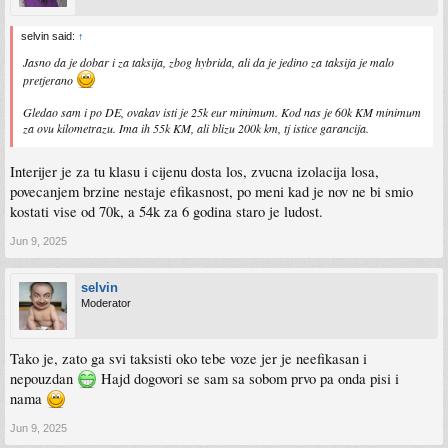
selvin said:
↑
Jasno da je dobar i za taksija, zbog hybrida, ali da je jedino za taksija je malo
pretjerano
Gledao sam i po DE, ovakav isti je 25k eur minimum. Kod nas je 60k KM minimum
za ovu kilometrazu. Ima ih 55k KM, ali blizu 200k km, tj istice garancija.
Interijer je za tu klasu i cijenu dosta los, zvucna izolacija losa,
povecanjem brzine nestaje efikasnost, po meni kad je nov ne bi smio
kostati vise od 70k, a 54k za 6 godina staro je ludost.
Jun 9, 2025
selvin
Moderator
Tako je, zato ga svi taksisti oko tebe voze jer je neefikasan i
nepouzdan
Hajd dogovori se sam sa sobom prvo pa onda pisi i
nama
Jun 9, 2025