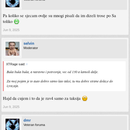
Pa koliko se sjecam ovdje su mnogi pisali da im dizeli trose po Sa
toliko
Jun 9, 2025
selvin
Moderator
XTRage said:
↑
Buka buka buka, a naravno i potrosnja, vec od 130 a kamoli dalje.
Za moj pojam je to auto dobro samo kao taksi, tu mu dobre strane dolaze do
izrazaja.
Hajd da cujem i to da je rav4 samo za taksija
Jun 9, 2025
dmr
Veteran foruma