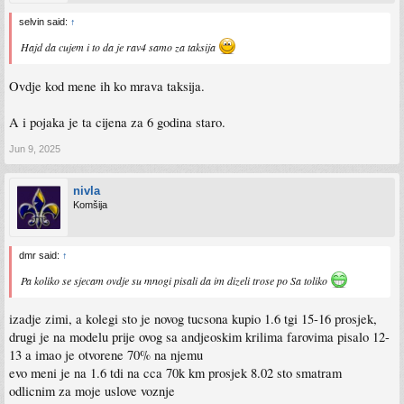
selvin said:
↑
Hajd da cujem i to da je rav4 samo za taksija
Ovdje kod mene ih ko mrava taksija.
A i pojaka je ta cijena za 6 godina staro.
Jun 9, 2025
nivla
Komšija
dmr said:
↑
Pa koliko se sjecam ovdje su mnogi pisali da im dizeli trose po Sa toliko
izadje zimi, a kolegi sto je novog tucsona kupio 1.6 tgi 15-16 prosjek,
drugi je na modelu prije ovog sa andjeoskim krilima farovima pisalo 12-
13 a imao je otvorene 70% na njemu
evo meni je na 1.6 tdi na cca 70k km prosjek 8.02 sto smatram
odlicnim za moje uslove voznje