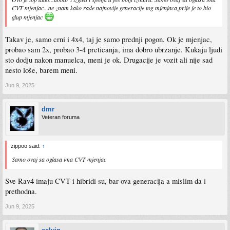
CVT mjenjac...ne znam kako rade najnovije generacije tog mjenjaca,prije je to bio
glup mjenjac
Takav je, samo crni i 4x4, taj je samo prednji pogon. Ok je mjenjac,
probao sam 2x, probao 3-4 preticanja, ima dobro ubrzanje. Kukaju ljudi
sto dodju nakon manuelca, meni je ok. Drugacije je vozit ali nije sad
nesto loše, barem meni.
Jun 9, 2025
dmr
Veteran foruma
zippoo said:
↑
Samo ovaj sa oglasa ima CVT mjenjac
Sve Rav4 imaju CVT i hibridi su, bar ova generacija a mislim da i
prethodna.
Jun 9, 2025