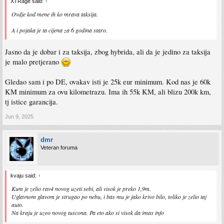
XTRage said:
↑
Ovdje kod mene ih ko mrava taksija.
A i pojaka je ta cijena za 6 godina staro.
Jasno da je dobar i za taksija, zbog hybrida, ali da je jedino za taksija
je malo pretjerano
Gledao sam i po DE, ovakav isti je 25k eur minimum. Kod nas je 60k
KM minimum za ovu kilometrazu. Ima ih 55k KM, ali blizu 200k km,
tj istice garancija.
Jun 9, 2025
dmr
Veteran foruma
kvaju said:
↑
Kum je zelio rav4 novog uzeti sebi, ali visok je preko 1,9m.
Uglavnom glavom je strugao po nebu, i bas mu je jako krivo bilo, toliko je zelio taj
auto.
Na kraju je uzeo novog tuscona. Pa eto ako si visok da imas info