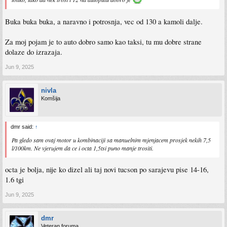
Buka buka buka, a naravno i potrosnja, vec od 130 a kamoli dalje.
Za moj pojam je to auto dobro samo kao taksi, tu mu dobre strane
dolaze do izrazaja.
Jun 9, 2025
nivla
Komšija
dmr said:
↑
Pa gledo sam ovaj motor u kombinaciji sa manuelnim mjenjacem prosjek nekih 7,5
l/100km. Ne vjerujem da ce i octa 1,5tsi puno manje trositi.
octa je bolja, nije ko dizel ali taj novi tucson po sarajevu pise 14-16,
1.6 tgi
Jun 9, 2025
dmr
Veteran foruma