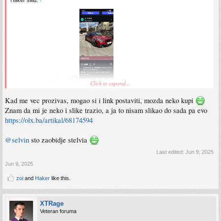
Haker said:
↑
Ovo je taman za Selvina
Click to expand...
Sent from my SM-S911B using Tapatalk
Kad me vec prozivas, mogao si i link postaviti, mozda neko kupi
Znam da mi je neko i slike trazio, a ja to nisam slikao do sada pa evo
https://olx.ba/artikal/68174594
@selvin
sto zaobidje stelvia
Last edited:
Jun 9, 2025
Jun 9, 2025
zoi
and
Haker
like this.
XTRage
Veteran foruma