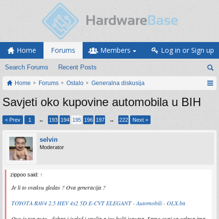
Home
Forums
Members
Log in or Sign up
Search Forums
Recent Posts
Home
Forums
Ostalo
Generalna diskusija
Savjeti oko kupovine automobila u BIH
< Prev
1
←
193
194
195
196
197
→
222
Next >
selvin
Moderator
zippoo said:
↑
Je li to ovakvu gledas ? Ova generacija ?
TOYOTA RAV4 2.5 HEV 4x2 5D E-CVT ELEGANT - Automobili - OLX.ba
Ovo je top auto...dobar i izgled i spolja a jos bolji iznutra. Samo ovaj sa oglasa ima