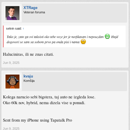
XTRage
Veteran foruma
selvin said:
↑
Tako je, zato ga svi taksisti oko tebe voze jer je neefikasan i nepouzdan
Hajd
dogovori se sam sa sobom prvo pa onda pisi i nama
Haluciniras, ili ne znas citati.
Jun 9, 2025
kvaju
Komšija
Kolega narucio sebi bigstera, taj auto ne izgleda lose.
Oko 60k nov, hybrid, nema dizela vise u ponudi.
Sent from my iPhone using Tapatalk Pro
Jun 9, 2025