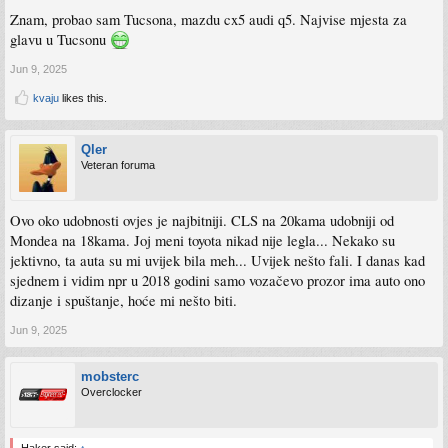
Znam, probao sam Tucsona, mazdu cx5 audi q5. Najvise mjesta za
glavu u Tucsonu
Jun 9, 2025
kvaju
likes this.
Qler
Veteran foruma
Ovo oko udobnosti ovjes je najbitniji. CLS na 20kama udobniji od
Mondea na 18kama. Joj meni toyota nikad nije legla... Nekako su
jektivno, ta auta su mi uvijek bila meh... Uvijek nešto fali. I danas kad
sjednem i vidim npr u 2018 godini samo vozačevo prozor ima auto ono
dizanje i spuštanje, hoće mi nešto biti.
Jun 9, 2025
mobsterc
Overclocker