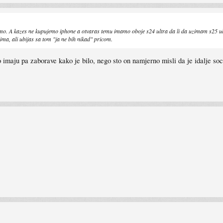
emo. A kazes ne kupujemo iphone a otvaras temu imamo oboje s24 ultra da li da uzimam s25 ultr
ima, ali ubijas sa tom "ja ne bih nikad" pricom.
o imaju pa zaborave kako je bilo, nego sto on namjerno misli da je idalje soc