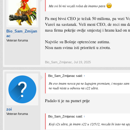
Ma svi bi mi vozali rolsa da imamo para
Pa moj bivsi CEO je težak 50 miliona, pa vozi V
Vareš na sastanak. Veli meni CEO, de reci mu da
nasa firma pokrije ovdje smjestaj i hranu kad on 
Bio_Sam_Zmijan
ac
Veteran foruma
Najviše su Bošnje opterećene autima.
Nisu nam svima isti prioriteti u zivotu.
Bio_Sam_Zmijanac
,
Jul 19, 2025
Bio_Sam_Zmijanac said:
↑
Pa evo imam novca pa ne kupujem premium, i mogao sam kupi
ne nudi nista u odnosu na s22 ultra.
Padalo ti je na pamet prije
zoi
Veteran foruma
Bio_Sam_Zmijanac said:
↑
Koji s2x ultra, ja imam s22 u 12/512, mozda bi isao na u