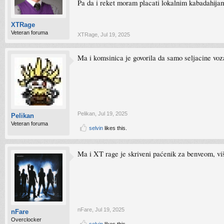
Pa da i reket moram placati lokalnim kabadahija
XTRage
Veteran foruma
XTRage
,
Jul 19, 2025
Ma i komsinica je govorila da samo seljacine voza
Pelikan
,
Jul 19, 2025
Pelikan
Veteran foruma
selvin
likes this.
Ma i XT rage je skriveni paćenik za benveom, vi
nFare
,
Jul 19, 2025
nFare
Overclocker