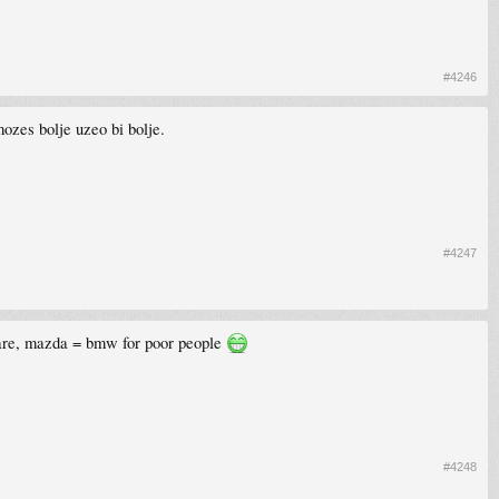
#4246
ozes bolje uzeo bi bolje.
#4247
kvare, mazda = bmw for poor people
#4248