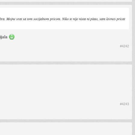
a. Mojne srat sa tom socijalnom pricom. Niko te nije nista ni pitao, sam krenes pricat
ijala
#4242
#4243