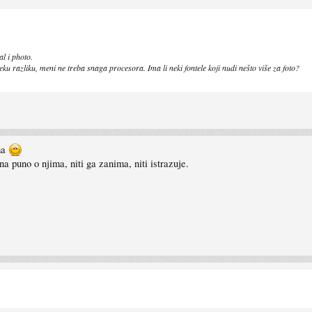
l i photo.
u razliku, meni ne treba snaga procesora. Ima li neki fontele koji nudi nešto više za foto?
ima
na puno o njima, niti ga zanima, niti istrazuje.