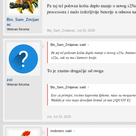
Pa taj tel polovan košta duplo manje o novog s25
processora i malo izdrzljivije baterije u odnosu n
Bio_Sam_Zmijan
ac
Veteran foruma
Bio_Sam_Zmijanac
,
Jul 19, 2025
Bio_Sam_Zmijanac said:
↑
Pa taj tel polovan košta duplo manje o novog s25u. Imamo 
s22u, cak su mu i kamere losije.
To je znatno drugačije od ovoga
zoi
Veteran foruma
Bio_Sam_Zmijanac said:
↑
Evo za primjer, recimo kupovina Iphone, nase su mogucnos
Waikiki je vise nego dovoljan brand za nas.[/QUOT E]
zoi
,
Jul 19, 2025
mobsterc said:
↑