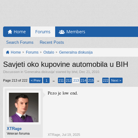
Home
Forums
Members
Search Forums
Recent Posts
Home
Forums
Ostalo
Generalna diskusija
Savjeti oko kupovine automobila u BIH
Discussion in '
Generalna diskusija
' started by
bhd
,
Dec 21, 2010
.
Page 213 of 222
< Prev
1
←
211
212
213
214
215
→
222
Next >
Pezo je low end.
XTRage
Veteran foruma
XTRage
,
Jul 19, 2025