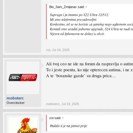
Bio_Sam_Zmijanac said:
↑
Supruga i ja imamo po S22 Ultra 12/512.
Mi smo telefonima prezadovoljni.
Konkretno, tel se ne koriste za gaming nego uglavnom socia
Kontali smo uraditi jednome upgrade, S24 Ultra ne nudi nek
Njesra od Iphoneova ne dolazi u obzir.
zoi
,
Jul 19, 2025
Ali tvoj ceo ne ide na forum da raspravlja o aut
To i jeste poenta, ko nije opterecen autima, i ne z
A te ‘bosanske gazde’ su druga prica…
mobsterc
Overclocker
mobsterc
,
Jul 19, 2025
zoi said:
↑
Padalo ti je na pamet prije