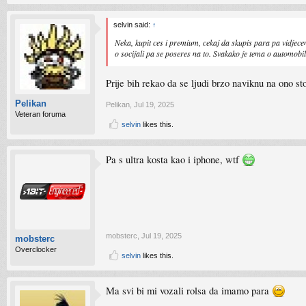
selvin said:
↑
Neka, kupit ces i premium, cekaj da skupis para pa vidjec
o socijali pa se poseres na to. Svakako je tema o automobil
Prije bih rekao da se ljudi brzo naviknu na ono st
Pelikan
Pelikan
,
Jul 19, 2025
Veteran foruma
selvin
likes this.
Pa s ultra kosta kao i iphone, wtf
mobsterc
,
Jul 19, 2025
mobsterc
Overclocker
selvin
likes this.
Ma svi bi mi vozali rolsa da imamo para