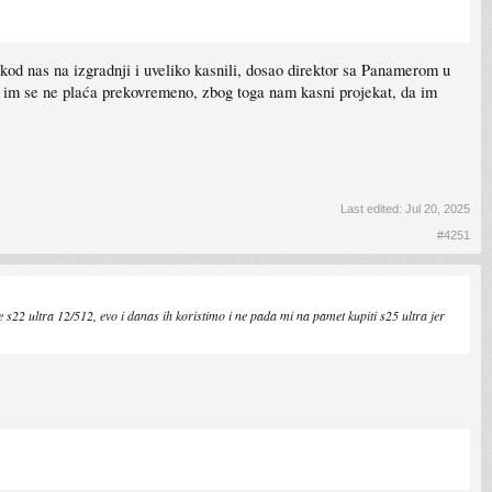
d nas na izgradnji i uveliko kasnili, dosao direktor sa Panamerom u
 im se ne plaća prekovremeno, zbog toga nam kasni projekat, da im
Last edited:
Jul 20, 2025
#4251
2 ultra 12/512, evo i danas ih koristimo i ne pada mi na pamet kupiti s25 ultra jer