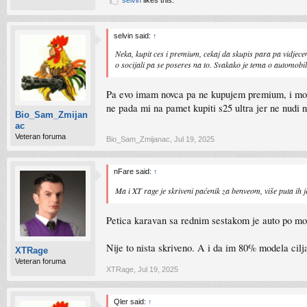
selvin
likes this.
selvin said:
↑
Neka, kupit ces i premium, cekaj da skupis para pa vidjec
o socijali pa se poseres na to. Svakako je tema o automobil
Pa evo imam novca pa ne kupujem premium, i mogao
ne pada mi na pamet kupiti s25 ultra jer ne nudi n
Bio_Sam_Zmijan
ac
Veteran foruma
Bio_Sam_Zmijanac
,
Jul 19, 2025
nFare said:
↑
Ma i XT rage je skriveni paćenik za benveom, više puta ih
Petica karavan sa rednim sestakom je auto po mom
Nije to nista skriveno. A i da im 80% modela cilja
XTRage
Veteran foruma
XTRage
,
Jul 19, 2025
Qler said:
↑