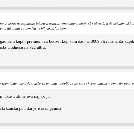
emo. A kazes ne kupujemo iphone a otvaras temu imamo oboje s24 ultra da li da uzimam s25 ultr
ima, ali ubijas sa tom "ja ne bih nikad" pricom.
 sam kupiti premium za budzet koji sam dao na 3008 ali nisam, da kupili sm
ista u odnosu na s22 ultra.
 je spominjao u kontekstu kako su im auta najbolja samo što se kvare, mazda = bmw for poor 
 ukusu ali ne ova najnovija.
 krkansku publiku je isto cinjenica.