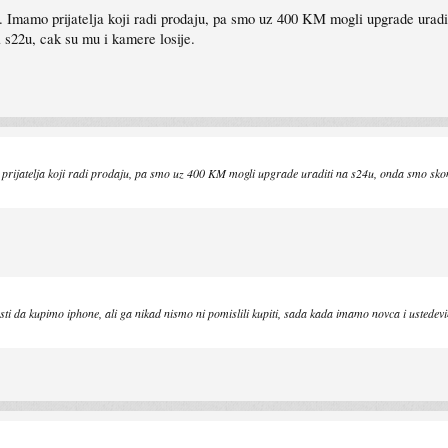
u. Imamo prijatelja koji radi prodaju, pa smo uz 400 KM mogli upgrade uradi
a s22u, cak su mu i kamere losije.
prijatelja koji radi prodaju, pa smo uz 400 KM mogli upgrade uraditi na s24u, onda smo skonta
ti da kupimo iphone, ali ga nikad nismo ni pomislili kupiti, sada kada imamo novca i usted