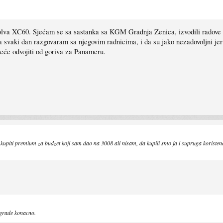
olva XC60. Sjećam se sa sastanka sa KGM Gradnja Zenica, izvodili radove ko
 svaki dan razgovaram sa njegovim radnicima, i da su jako nezadovoljni jer
neće odvojiti od goriva za Panameru.
ti premium za budzet koji sam dao na 3008 ali nisam, da kupili smo ja i supruga koristene s2
pgrade konacno.