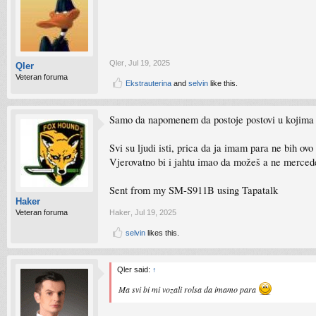
Qler
,
Jul 19, 2025
Qler
Veteran foruma
Ekstrauterina
and
selvin
like this.
Samo da napomenem da postoje postovi u kojima
Svi su ljudi isti, prica da ja imam para ne bih ovo
Vjerovatno bi i jahtu imao da možeš a ne merced
Sent from my SM-S911B using Tapatalk
Haker
Veteran foruma
Haker
,
Jul 19, 2025
selvin
likes this.
Qler said:
↑
Ma svi bi mi vozali rolsa da imamo para