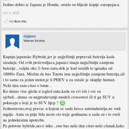
Jedino dobro iz Japana je Honda, ostalo su blijede kopije europejaca.
Oct 3, 2025
kio
likes this.
zippoo
Veteran foruma
Kupuju japanske Hybride,jer je najjeftiniji popravak baterija kada
stradaju. Od svih proizvodjaca,japanci imaju najjeftiniju zamjenu
baterije...valjda oko 2-3ooo eura,dok je kod ostalih to igranka od
10000+ Eura. Mislim da bas Toyota ima najjeftiniju zamjenu baterija,ali
i to samo za jedan motor,je li PHEV a za ostale je skuplje haman.
Neki dan sam citao o tome...
Ko danas vise gleda u izgled auta,kada su svi isti i sve su
sjebali...danas su najprodavaniji modeli crossoveri ili ti ga SUV u
pokusaju a koji je to SUV lijep ?
Jednostavno,ovaj pravac u kojem se sada krece autoindustrija,ne vodi
nigdje. Auta su prije bila nesto sto traje godinama a sada su i to sveli
na jednokratnu upotrebu.
Pa polovne hybride,nece niko...eno bas neki dan citao neki clanak,kako