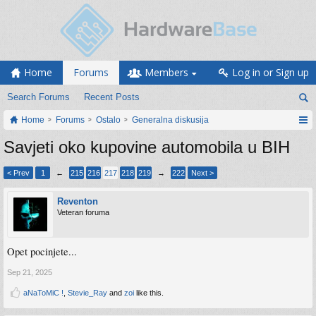
Home
Forums
Members
Log in or Sign up
Search Forums
Recent Posts
Home
Forums
Ostalo
Generalna diskusija
Savjeti oko kupovine automobila u BIH
< Prev
1
←
215
216
217
218
219
→
222
Next >
Reventon
Veteran foruma
Opet pocinjete...
Sep 21, 2025
aNaToMiC !
,
Stevie_Ray
and
zoi
like this.