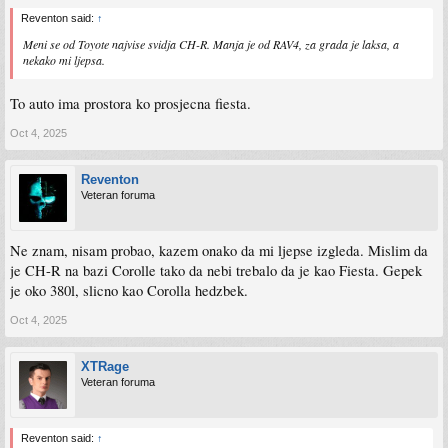
Reventon said:
↑
Meni se od Toyote najvise svidja CH-R. Manja je od RAV4, za grada je laksa, a
nekako mi ljepsa.
To auto ima prostora ko prosjecna fiesta.
Oct 4, 2025
Reventon
Veteran foruma
Ne znam, nisam probao, kazem onako da mi ljepse izgleda. Mislim da
je CH-R na bazi Corolle tako da nebi trebalo da je kao Fiesta. Gepek
je oko 380l, slicno kao Corolla hedzbek.
Oct 4, 2025
XTRage
Veteran foruma
Reventon said:
↑