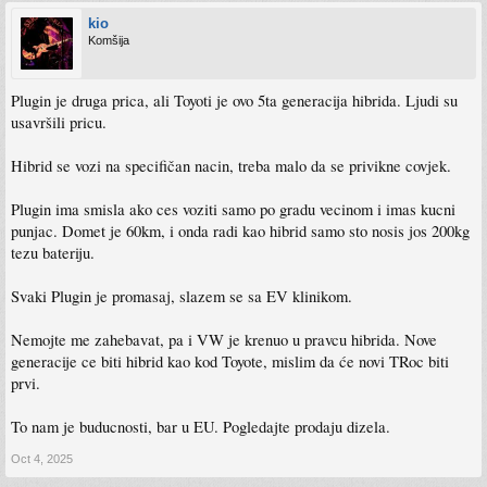
kio
Komšija
Plugin je druga prica, ali Toyoti je ovo 5ta generacija hibrida. Ljudi su
usavršili pricu.
Hibrid se vozi na specifičan nacin, treba malo da se privikne covjek.
Plugin ima smisla ako ces voziti samo po gradu vecinom i imas kucni
punjac. Domet je 60km, i onda radi kao hibrid samo sto nosis jos 200kg
tezu bateriju.
Svaki Plugin je promasaj, slazem se sa EV klinikom.
Nemojte me zahebavat, pa i VW je krenuo u pravcu hibrida. Nove
generacije ce biti hibrid kao kod Toyote, mislim da će novi TRoc biti
prvi.
To nam je buducnosti, bar u EU. Pogledajte prodaju dizela.
Oct 4, 2025