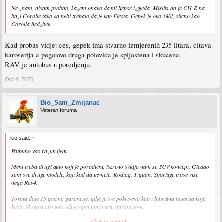
Ne znam, nisam probao, kazem onako da mi ljepse izgleda. Mislim da je CH-R na
bazi Corolle tako da nebi trebalo da je kao Fiesta. Gepek je oko 380l, slicno kao
Corolla hedzbek.
Kad probas vidjet ces, gepek ima stvarno izmjerenih 235 litara, citava
karoserija a pogotovo druga polovica je spljostena i skucena.
RAV je autobus u poredjenju.
Oct 4, 2025
Bio_Sam_Zmijanac
Veteran foruma
kio said:
↑
Potpuno vas razumijem.
Meni treba drugi auto koji je porodicni, iskreno svidja nam se SUV koncept. Gledao
sam sve druge modele, koji kod da uzmete: Kodiaq, Tiguan, Sportage trose vise
nego Rav4.
Toyota daje 15 godina garancije, gdje je sve pokriveno kao i hibridna baterija koja
kosta 3k eura ako ode. Ali je opet pokrivena garancijom.
Click to expand...