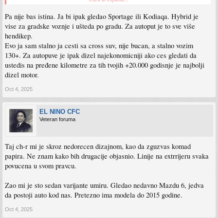
Moze otići ako je ventilacija zadnjeg sjedista blokirana pa se pregrijava.
Pa nije bas istina. Ja bi ipak gledao Sportage ili Kodiaqa. Hybrid je
Kada pogledas Kiju i njenu garanciju, ne moze se porediti.
vise za gradske voznje i ušteda po gradu. Za autoput je to sve više
Ako putujete po Autobahn vecina SUV se voze oko 100 - 120 km/h. Jednostavno
hendikep.
takava je aerodinamika. Gdje poslije dolazi i buka do izrazaja. Vjerujte da niko ne
Evo ja sam stalno ja cesti sa cross suv, nije bucan, a stalno vozim
vozi brze. Jedino sluzbena auta
130+. Za autopuve je ipak dizel najekonomicniji ako ces gledati da
Druge opcije su Coroll Cross, ali tek dolazi na trziste i preskupa je u odnosu na
ustedis na pređene kilometre za tih tvojih +20.000 godisnje je najbolji
Rav4.
dizel motor.
Toyota Corolla GS bi bio moj izbor sa potrosnjom od 4ltr, ali trebam da je
Oct 4, 2025
testiram. Kada sjednes izgleda premala, i iskreno prenisko auto, i zatvoreno. Ne
mogu naci model sa svijetlom unutrasnjosti.
EL NINO CFC
Hajmo reci da trenutno imam 400km sedmicno auto puta i 100km gradske i
Veteran foruma
prigradska voznje.
Trenutno vozim Golf 8 koji trosi 5ltr na 100 -110km/h. Ali trosi ltr ulja na 15 000
Taj ch-r mi je skroz nedorecen dizajnom, kao da zguzvas komad
km, i ima softwerski i dizajnerski gresaka.
papira. Ne znam kako bih drugacije objasnio. Linije na extrrijeru svaka
Uglavnom ne zurim posebno, pokusavam da vidim gdje mogu dobiti dobar popust.
povucena u svom pravcu.
Zao mi je sto sedan varijante umiru. Gledao nedavno Mazdu 6, jedva
da postoji auto kod nas. Pretezno ima modela do 2015 godine.
Oct 4, 2025