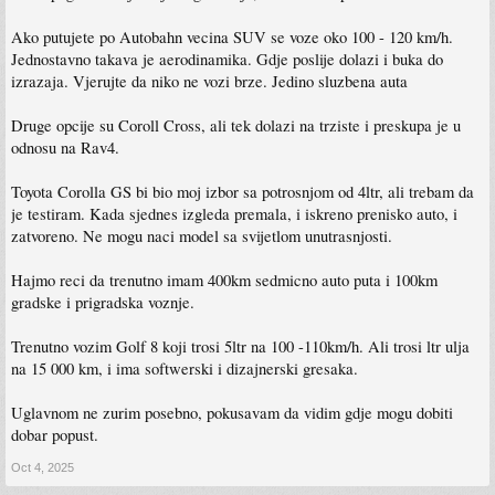
Ako putujete po Autobahn vecina SUV se voze oko 100 - 120 km/h.
Jednostavno takava je aerodinamika. Gdje poslije dolazi i buka do
izrazaja. Vjerujte da niko ne vozi brze. Jedino sluzbena auta
Druge opcije su Coroll Cross, ali tek dolazi na trziste i preskupa je u
odnosu na Rav4.
Toyota Corolla GS bi bio moj izbor sa potrosnjom od 4ltr, ali trebam da
je testiram. Kada sjednes izgleda premala, i iskreno prenisko auto, i
zatvoreno. Ne mogu naci model sa svijetlom unutrasnjosti.
Hajmo reci da trenutno imam 400km sedmicno auto puta i 100km
gradske i prigradska voznje.
Trenutno vozim Golf 8 koji trosi 5ltr na 100 -110km/h. Ali trosi ltr ulja
na 15 000 km, i ima softwerski i dizajnerski gresaka.
Uglavnom ne zurim posebno, pokusavam da vidim gdje mogu dobiti
dobar popust.
Oct 4, 2025