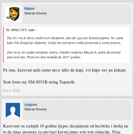
Haker
Veteran foruma
EL NINO CFC said:
↑
Taj ch-r mi je skroz nedorecen dizajnom, kao da zguzvas komad papira. Ne znam
kako bih drugacije objasnio. Linije na extrrijeru svaka povucena u svom pravcu.
Zao mi je sto sedan varijante umiru. Gledao nedavno Mazdu 6, jedva da postoji
auto kod nas. Pretezno ima modela do 2015 godine.
Pa ima, karavan neki samo nece niko da kupi, svi kupe suv pa kukaju
Sent from my SM-S931B using Tapatalk
Oct 4, 2025
zippoo
Veteran foruma
Karavani su zadnjih 10 godina ljepse dizajnirani od hecbeka i dodaj na
to da imas prostora za prevuci krevet,imas win win situaciju. Nisu