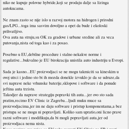
niko ne kupuje polovne hybride,koji se prodaju dalje sa lizinga
autokucama.
Ne znam zasto se nije islo u razvoj motora na hidrogen i prirodni
gas/LPG...toga ima sasvim dovoljno a opet da bude i ekoloski
prihvatljivo.
Ova auta na struju,su OK za gradove i urbane sredine ali za veca
putovanja,nista od toga kao i za posao.
Posebno u EU,debilne procedure i stalno nekakve norme i
regulative...bukvalno je EU birokracija unistila auto industriju u Evropi.
Sada je kasno...EU proizvodjaci se ne mogu takmiciti sa kineskim u
ovoj utrci i jedino sto bi ih mozda donekle izvuklo je da se udruze,da
svi naprave neke vrhunske baterije,sklopove i software i da ponude
jeftina auta trzistu.
Takodjer da naprave strategiju popravki tih auta...jer ovo sto sada
pratim,recimo EV Clinic iz Zagreba...ljudi muku muce sa
proizvodjacima,jer im ne daju software i pristup komponentama,a bez
pristupa se ne mogu ni popravljati. Koliko sam upratio,oni licno prave
razni software i modifikuju,da bi mogli popravljati auta,jer od
proizvodjaca nema nista.