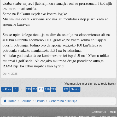
dzaba svabe najveci ljubitelji karavana,jer oni su proracunati i kod njih
sve mora imati smisla.
Samo na Balkanu uvijek sve kontra logike
Mislim,ima dosta karavana kod nas,ali mentalni sklop je isti,kada se
spomene karavan
Sto se upita kolege tice...ja mislim da on cilja na ekonomicnost ali na
400 km autoputa sedmicno i 100 gradske,ne znam koliko ce uspjeti
oboriti potrosnju. Jedino ovo da sporije vozi,oko 100 km/h,tada je
potrosnja svakako manja...oko 5.5 l na benzincima.
Ali kako god,tesko da ce kombinovano ici ispod 5l na 100km a toliko
mu trosi i golf sada. Ali eto,ako mu treba drugo porodicno auto,ta
RAV4 nije los izbor uopste i kao hybrid.
Oct 4, 2025
(You must log in or sign up to reply here.)
< Prev
1
←
215
216
217
218
219
→
222
Next >
Home
Forums
Ostalo
Generalna diskusija
Contact Us
Help
Forum software by XenForo
Terms and Rules
Privacy Policy
Style by Arty
®