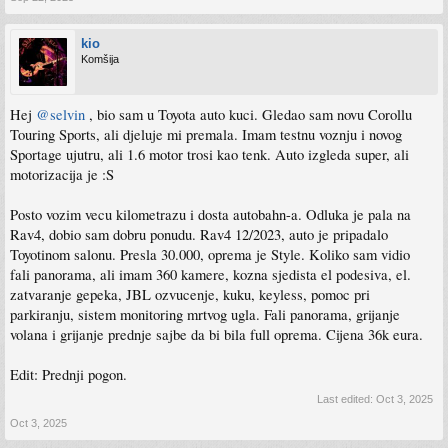
kio
Komšija
Hej
@selvin
, bio sam u Toyota auto kuci. Gledao sam novu Corollu
Touring Sports, ali djeluje mi premala. Imam testnu voznju i novog
Sportage ujutru, ali 1.6 motor trosi kao tenk. Auto izgleda super, ali
motorizacija je :S
Posto vozim vecu kilometrazu i dosta autobahn-a. Odluka je pala na
Rav4, dobio sam dobru ponudu. Rav4 12/2023, auto je pripadalo
Toyotinom salonu. Presla 30.000, oprema je Style. Koliko sam vidio
fali panorama, ali imam 360 kamere, kozna sjedista el podesiva, el.
zatvaranje gepeka, JBL ozvucenje, kuku, keyless, pomoc pri
parkiranju, sistem monitoring mrtvog ugla. Fali panorama, grijanje
volana i grijanje prednje sajbe da bi bila full oprema. Cijena 36k eura.
Edit: Prednji pogon.
Last edited:
Oct 3, 2025
Oct 3, 2025