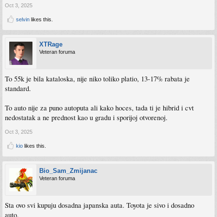
Oct 3, 2025
selvin
likes this.
XTRage
Veteran foruma
To 55k je bila kataloska, nije niko toliko platio, 13-17% rabata je
standard.
To auto nije za puno autoputa ali kako hoces, tada ti je hibrid i cvt
nedostatak a ne prednost kao u gradu i sporijoj otvorenoj.
Oct 3, 2025
kio
likes this.
Bio_Sam_Zmijanac
Veteran foruma
Sta ovo svi kupuju dosadna japanska auta. Toyota je sivo i dosadno
auto.