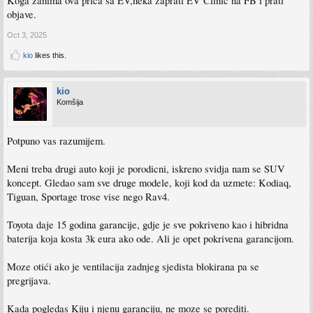
Koga zanima ova prica sa EV,neka zaprati EV Clinic na FB i prati
objave.
Oct 3, 2025
kio
likes this.
kio
Komšija
Potpuno vas razumijem.
Meni treba drugi auto koji je porodicni, iskreno svidja nam se SUV
koncept. Gledao sam sve druge modele, koji kod da uzmete: Kodiaq,
Tiguan, Sportage trose vise nego Rav4.
Toyota daje 15 godina garancije, gdje je sve pokriveno kao i hibridna
baterija koja kosta 3k eura ako ode. Ali je opet pokrivena garancijom.
Moze otići ako je ventilacija zadnjeg sjedista blokirana pa se
pregrijava.
Kada pogledas Kiju i njenu garanciju, ne moze se porediti.