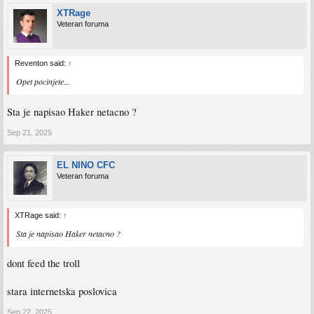
XTRage
Veteran foruma
Reventon said:
↑
Opet pocinjete...
Sta je napisao Haker netacno ?
Sep 21, 2025
EL NINO CFC
Veteran foruma
XTRage said:
↑
Sta je napisao Haker netacno ?
dont feed the troll
stara internetska poslovica
Sep 22, 2025