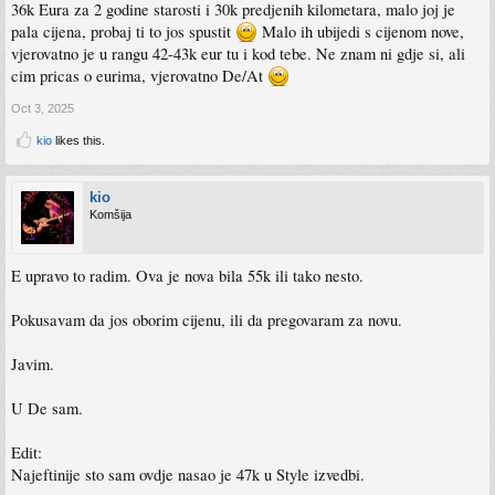
36k Eura za 2 godine starosti i 30k predjenih kilometara, malo joj je
pala cijena, probaj ti to jos spustit
Malo ih ubijedi s cijenom nove,
vjerovatno je u rangu 42-43k eur tu i kod tebe. Ne znam ni gdje si, ali
cim pricas o eurima, vjerovatno De/At
Oct 3, 2025
kio
likes this.
kio
Komšija
E upravo to radim. Ova je nova bila 55k ili tako nesto.
Pokusavam da jos oborim cijenu, ili da pregovaram za novu.
Javim.
U De sam.
Edit:
Najeftinije sto sam ovdje nasao je 47k u Style izvedbi.