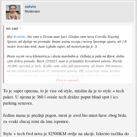
selvin
Moderator
kio said:
↑
Hej
@selvin
, bio sam u Toyota auto kuci. Gledao sam novu Corollu Touring
Sports, ali djeluje mi premala. Imam testnu voznju i novog Sportage ujutru, ali 1.6
motor trosi kao tenk. Auto izgleda super, ali motorizacija je :S
Posto vozim vecu kilometrazu i dosta autobahn-a. Odluka je pala na Rav4, dobio
sam dobru ponudu. Rav4 12/2023, auto je pripadalo Toyotinom salonu. Presla
30.000, oprema je Style. Koliko sam vidio fali panorama, ali imam 360 kamere,
kozna sjedista el podesiva, el. zatvaranje gepeka, JBL ozvucenje, kuku, keyless,
pomoc pri parkiranju, sistem monitoring mrtvog ugla. Fali panorama, grijanje
Click to expand...
volana i grijanje prednje sajbe da bi bila full oprema. Cijena 36k eura.
To je super oprema, to je vise od style, mislim da je to style + tech
Edit: Prednji pogon.
paket. U njemu je 360 i ostale tech dzidze poput blind spot i ics
parking senzora.
Jedina mana je prednji pogon, meni je awd bio must-have zbog brda,
za svaki slucaj zimi da ima ispomoc.
Style + tech fwd nova je 82500KM ovdje na akciji. Iskreno razlika do