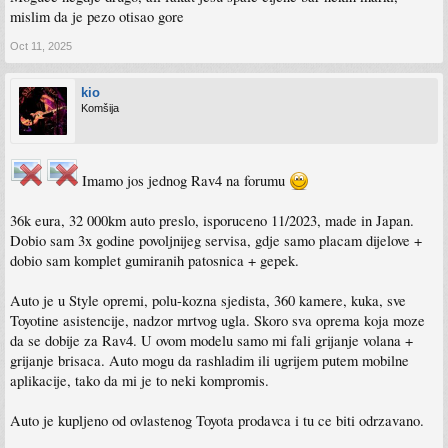
mislim da je pezo otisao gore
Oct 11, 2025
kio
Komšija
Imamo jos jednog Rav4 na forumu
36k eura, 32 000km auto preslo, isporuceno 11/2023, made in Japan.
Dobio sam 3x godine povoljnijeg servisa, gdje samo placam dijelove +
dobio sam komplet gumiranih patosnica + gepek.
Auto je u Style opremi, polu-kozna sjedista, 360 kamere, kuka, sve
Toyotine asistencije, nadzor mrtvog ugla. Skoro sva oprema koja moze
da se dobije za Rav4. U ovom modelu samo mi fali grijanje volana +
grijanje brisaca. Auto mogu da rashladim ili ugrijem putem mobilne
aplikacije, tako da mi je to neki kompromis.
Auto je kupljeno od ovlastenog Toyota prodavca i tu ce biti odrzavano.