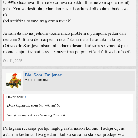
U 99% slucajeva ili je neko crijevo napuklo ili na nekom spoju (selni)
gubi. Zna se desiti da jedan dan pusta i onda nekoliko dana bude sve
ok.
(od antifriza ostane trag crven uvijek)
Ja sam davno na jednom vozilu imao problem s pumpom, jedan dan
nestane 2 litra vode, naspes i onda 7 dana nista i sve tako u krug.
(Otisao do Sarajeva nisam ni jednom dosuo, kad sam se vraca 4 puta
morao stajati i sipati, sreca senzor ima pa prijavi kad fali vode u boci)
Oct 11, 2025
Bio_Sam_Zmijanac
Veteran foruma
Haker said:
↑
Drug kupuje tussona bio 70k sad 60
Sent from my SM-S931B using Tapatalk
Pa lagana recesija poslije naglog rasta nakon korone. Padaju cijene
auta i nekretnina. Evo gledam, koliko se samo stanova prodaje već