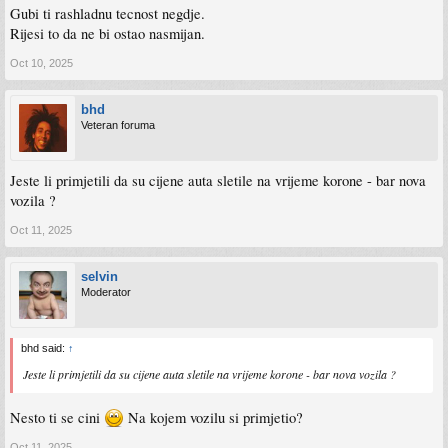
Gubi ti rashladnu tecnost negdje.
sasvim malo, i bilo mi je tesko skontati sta je u pitanju.
Rijesi to da ne bi ostao nasmijan.
Ode stari uzme antifriza, jer ga je falilo, njega dolijem, i ne dimi se vise.
Oct 10, 2025
Da li je moguce da je zbog toga dimilo?
Pregledam vizuelno koliko sam mogao, sve uredno, sve na svom mjestu, nikakvih
bhd
curenja.
Veteran foruma
U pitanju je Insignia 2.0 cdti
Jeste li primjetili da su cijene auta sletile na vrijeme korone - bar nova
vozila ?
Oct 11, 2025
selvin
Moderator
bhd said:
↑
Jeste li primjetili da su cijene auta sletile na vrijeme korone - bar nova vozila ?
Nesto ti se cini
Na kojem vozilu si primjetio?
Oct 11, 2025