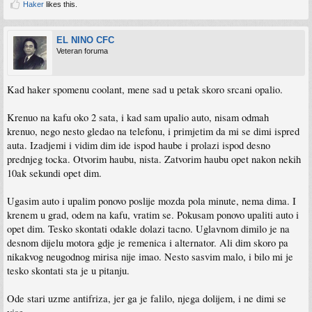
Haker
likes this.
EL NINO CFC
Veteran foruma
Kad haker spomenu coolant, mene sad u petak skoro srcani opalio.
Krenuo na kafu oko 2 sata, i kad sam upalio auto, nisam odmah
krenuo, nego nesto gledao na telefonu, i primjetim da mi se dimi ispred
auta. Izadjemi i vidim dim ide ispod haube i prolazi ispod desno
prednjeg tocka. Otvorim haubu, nista. Zatvorim haubu opet nakon nekih
10ak sekundi opet dim.
Ugasim auto i upalim ponovo poslije mozda pola minute, nema dima. I
krenem u grad, odem na kafu, vratim se. Pokusam ponovo upaliti auto i
opet dim. Tesko skontati odakle dolazi tacno. Uglavnom dimilo je na
desnom dijelu motora gdje je remenica i alternator. Ali dim skoro pa
nikakvog neugodnog mirisa nije imao. Nesto sasvim malo, i bilo mi je
tesko skontati sta je u pitanju.
Ode stari uzme antifriza, jer ga je falilo, njega dolijem, i ne dimi se