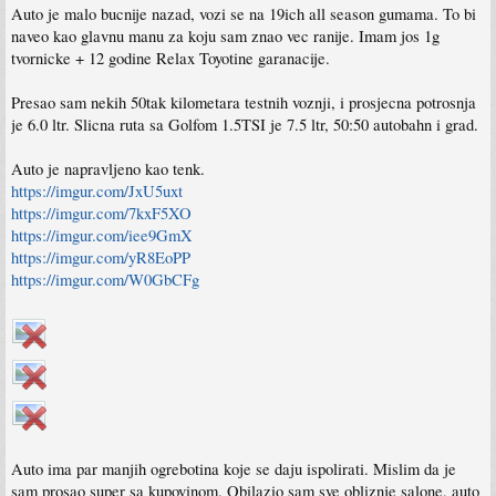
Auto je malo bucnije nazad, vozi se na 19ich all season gumama. To bi
naveo kao glavnu manu za koju sam znao vec ranije. Imam jos 1g
tvornicke + 12 godine Relax Toyotine garanacije.
Presao sam nekih 50tak kilometara testnih voznji, i prosjecna potrosnja
je 6.0 ltr. Slicna ruta sa Golfom 1.5TSI je 7.5 ltr, 50:50 autobahn i grad.
Auto je napravljeno kao tenk.
https://imgur.com/JxU5uxt
https://imgur.com/7kxF5XO
https://imgur.com/iee9GmX
https://imgur.com/yR8EoPP
https://imgur.com/W0GbCFg
Auto ima par manjih ogrebotina koje se daju ispolirati. Mislim da je
sam prosao super sa kupovinom. Obilazio sam sve obliznje salone, auto