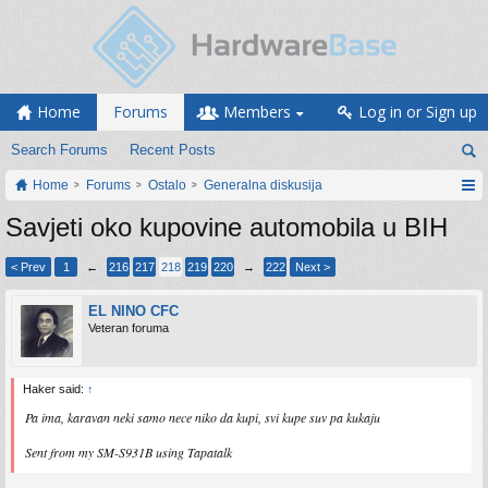
Home
Forums
Members
Log in or Sign up
Search Forums
Recent Posts
Home
Forums
Ostalo
Generalna diskusija
Savjeti oko kupovine automobila u BIH
< Prev
1
←
216
217
218
219
220
→
222
Next >
EL NINO CFC
Veteran foruma
Haker said:
↑
Pa ima, karavan neki samo nece niko da kupi, svi kupe suv pa kukaju
Sent from my SM-S931B using Tapatalk