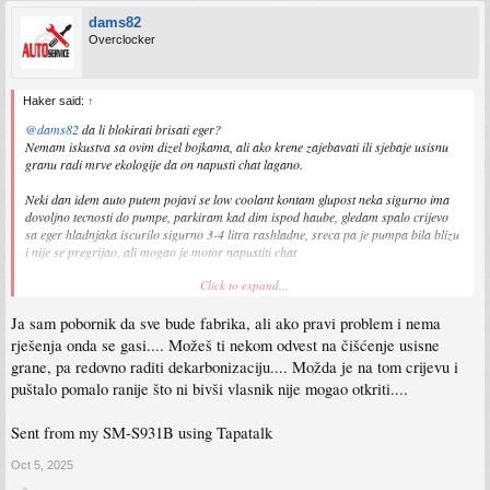
dams82
Overclocker
Haker said:
↑
@dams82
da li blokirati brisati eger?
Nemam iskustva sa ovim dizel bojkama, ali ako krene zajebavati ili sjebaje usisnu
granu radi mrve ekologije da on napusti chat lagano.
Neki dan idem auto putem pojavi se low coolant kontam glupost neka sigurno ima
dovoljno tecnosti do pumpe, parkiram kad dim ispod haube, gledam spalo crijevo
sa eger hladnjaka iscurilo sigurno 3-4 litra rashladne, sreca pa je pumpa bila blizu
i nije se pregrijao, ali mogao je motor napustiti chat
Click to expand...
Sent from my SM-S931B using Tapatalk
Ja sam pobornik da sve bude fabrika, ali ako pravi problem i nema
rješenja onda se gasi.... Možeš ti nekom odvest na čišćenje usisne
grane, pa redovno raditi dekarbonizaciju.... Možda je na tom crijevu i
puštalo pomalo ranije što ni bivši vlasnik nije mogao otkriti....
Sent from my SM-S931B using Tapatalk
Oct 5, 2025