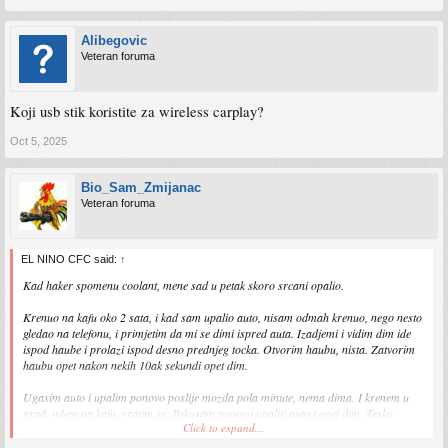
Alibegovic
Veteran foruma
Koji usb stik koristite za wireless carplay?
Oct 5, 2025
Bio_Sam_Zmijanac
Veteran foruma
EL NINO CFC said:
↑
Kad haker spomenu coolant, mene sad u petak skoro srcani opalio.
Krenuo na kafu oko 2 sata, i kad sam upalio auto, nisam odmah krenuo, nego nesto
gledao na telefonu, i primjetim da mi se dimi ispred auta. Izadjemi i vidim dim ide
ispod haube i prolazi ispod desno prednjeg tocka. Otvorim haubu, nista. Zatvorim
haubu opet nakon nekih 10ak sekundi opet dim.
Ugasim auto i upalim ponovo poslije mozda pola minute, nema dima. I krenem u
grad, odem na kafu, vratim se. Pokusam ponovo upaliti auto i opet dim. Tesko
Click to expand...
skontati odakle dolazi tacno. Uglavnom dimilo je na desnom dijelu motora gdje je
remenica i alternator. Ali dim skoro pa nikakvog neugodnog mirisa nije imao. Nesto