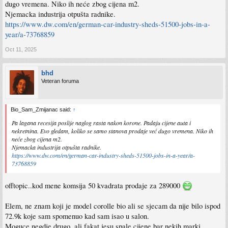
dugo vremena. Niko ih neće zbog cijena m2.
Njemacka industrija otpušta radnike.
https://www.dw.com/en/german-car-industry-sheds-51500-jobs-in-a-
year/a-73768859
Oct 11, 2025
bhd
Veteran foruma
Bio_Sam_Zmijanac said:
↑
Pa lagana recesija poslije naglog rasta nakon korone. Padaju cijene auta i
nekretnina. Evo gledam, koliko se samo stanova prodaje već dugo vremena. Niko ih
neće zbog cijena m2.
Njemacka industrija otpušta radnike.
https://www.dw.com/en/german-car-industry-sheds-51500-jobs-in-a-year/a-
73768859
offtopic..kod mene komsija 50 kvadrata prodaje za 289000
Elem, ne znam koji je model corolle bio ali se sjecam da nije bilo ispod
72.9k koje sam spomenuo kad sam isao u salon.
Moguce negdje drugo, ali fakat jesu spale cijene bar nekih marki,