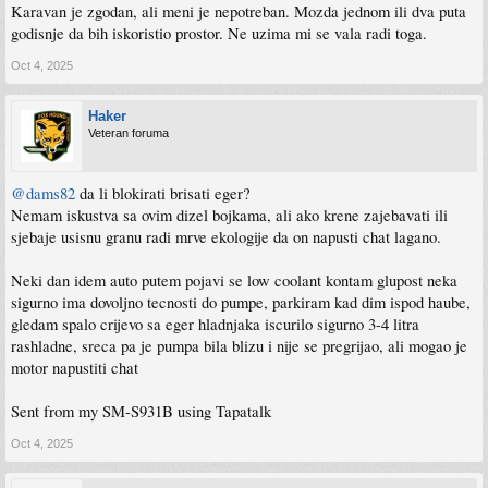
Karavan je zgodan, ali meni je nepotreban. Mozda jednom ili dva puta
godisnje da bih iskoristio prostor. Ne uzima mi se vala radi toga.
Oct 4, 2025
Haker
Veteran foruma
@dams82
da li blokirati brisati eger?
Nemam iskustva sa ovim dizel bojkama, ali ako krene zajebavati ili
sjebaje usisnu granu radi mrve ekologije da on napusti chat lagano.
Neki dan idem auto putem pojavi se low coolant kontam glupost neka
sigurno ima dovoljno tecnosti do pumpe, parkiram kad dim ispod haube,
gledam spalo crijevo sa eger hladnjaka iscurilo sigurno 3-4 litra
rashladne, sreca pa je pumpa bila blizu i nije se pregrijao, ali mogao je
motor napustiti chat
Sent from my SM-S931B using Tapatalk
Oct 4, 2025