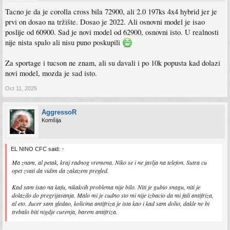
Tacno je da je corolla cross bila 72900, ali 2.0 197ks 4x4 hybrid jer je
prvi on dosao na tržište. Dosao je 2022. Ali osnovni model je isao
poslije od 60900. Sad je novi model od 62900, osnovni isto. U realnosti
nije nista spalo ali nisu puno poskupili
Za sportage i tucson ne znam, ali su davali i po 10k popusta kad dolazi
novi model, mozda je sad isto.
Oct 11, 2025
AggressoR
Komšija
EL NINO CFC said:
↑
Ma znam, al petak, kraj radnog vremena. Niko se i ne javlja na telefon. Sutra cu
opet zvati da vidim da zakazem pregled.
Kad sam isao na kafu, nikakvih problema nije bilo. Niti je gubio snagu, niti je
dolazilo do pregrijavanja. Malo mi je cudno sto mi nije izbacio da mi fali antifriza,
al eto. Jucer sam gledao, kolicina antifriza je ista kao i kad sam dolio, dakle ne bi
trebalo biti nigdje curenja, barem antifriza.