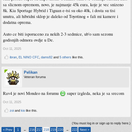
sa slicnom opremom, novo, je najmanje 45k eura, koje je vec snizeno
8k. Kia Sportage Hybrid i Tiguan e-tsi su oko 40k, i dosta su tisi
unutra, ali hibridni sklop je daleko od Toyotinog + fali mi kamere i
dodatna oprema.
Auto ce biti isporuceno za nekih 2-3 sedmice, ub'o sam sezonu
godisnjih odmora ovdje u De.
Oct 11, 2025
ibran
,
EL NINO CFC
,
dams82
and
5 others
like this.
Pelikan
Veteran foruma
Rav4 je novi Mondeo na forumu
super izgleda, neka je sa srecom
Oct 11, 2025
zoi
and
kio
like this.
(You must log in or sign up to reply here.)
< Prev
1
←
216
217
218
219
220
→
222
Next >