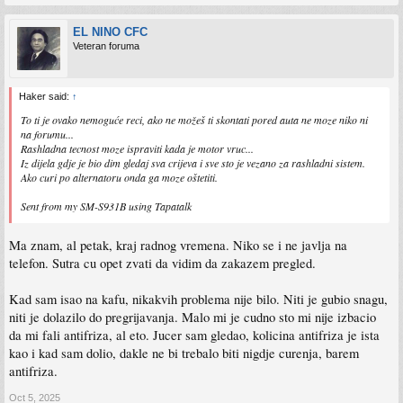
EL NINO CFC
Veteran foruma
Haker said:
↑
To ti je ovako nemoguće reci, ako ne možeš ti skontati pored auta ne moze niko ni
na forumu...
Rashladna tecnost moze ispraviti kada je motor vruc...
Iz dijela gdje je bio dim gledaj sva crijeva i sve sto je vezano za rashladni sistem.
Ako curi po alternatoru onda ga moze oštetiti.
Sent from my SM-S931B using Tapatalk
Ma znam, al petak, kraj radnog vremena. Niko se i ne javlja na
telefon. Sutra cu opet zvati da vidim da zakazem pregled.
Kad sam isao na kafu, nikakvih problema nije bilo. Niti je gubio snagu,
niti je dolazilo do pregrijavanja. Malo mi je cudno sto mi nije izbacio
da mi fali antifriza, al eto. Jucer sam gledao, kolicina antifriza je ista
kao i kad sam dolio, dakle ne bi trebalo biti nigdje curenja, barem
antifriza.
Oct 5, 2025