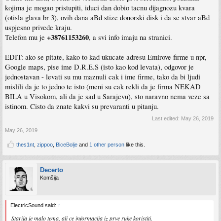
kojima je mogao pristupiti, iduci dan dobio tacnu dijagnozu kvara
(otisla glava br 3), ovih dana aBd stize donorski disk i da se stvar aBd
uspjesno privede kraju.
+38761153260
Telefon mu je
, a svi info imaju na stranici.
EDIT: ako se pitate, kako to kad ukucate adresu Emirove firme u npr,
Google maps, pise ime D.R.E.S (isto kao kod levata), odgovor je
jednostavan - levati su mu maznuli cak i ime firme, tako da bi ljudi
mislili da je to jedno te isto (meni su cak rekli da je firma NEKAD
BILA u Visokom, ali da je sad u Sarajevu), sto naravno nema veze sa
istinom. Cisto da znate kakvi su prevaranti u pitanju.
Last edited:
May 26, 2019
May 26, 2019
thes1nt
,
zippoo
,
BiceBolje
and
1 other person
like this.
Decerto
Komšija
ElectricSound said:
↑
Starija je malo tema, ali ce informacija iz prve ruke koristiti.