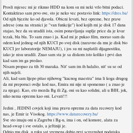
Prosli mjesec mi je riknuo HDD na kom su mi neki vrlo bitni podaci.
Kontaktirao sam prvo ove, sto je neko vec postavio link:
https://dres.ba/
Od njih bjezite ko od djavola. Obicni levati, bez opreme, bez prave
adrese (ona na stranici je ''van funkcije'') kod kojih mi je disk 17 dana
stajao, bez da su uradili ista, osim ponavljanja suplje price da je kvar
tezak, bla bla. To sam znao i ja. Kad mi je pukao film, morao sam da
odem kod jednog od njih KUCI po svoj disk (naravno da mu je disk bio
KUCI jer laboratorije NEMAJU), i jos su mi naplatili dijagnostiku,
iako je nisu uradili. Znao sam sta je sa diskom isto koliko i prvi dan
kad sam im ga predao.
Nisam propao za tih 30 maraka. Nit' sam im ih halalio, nit' su se od
njih najeli.
Ali, kad sam lijepo pitao njihovog ''kucnog maestra'' ima li koga drugog
da mi preporuci ovdje kod nas, Emira mi nije ni spomenuo ( a znao je
za njega). Kao, eto mozda Bg ili Zg, oni su kao solidni, ali u BIH, jok,
niko nema opremu kao oni. Levati!!!
Jedini , JEDINI covjek koji ima pravu opremu za data recovery kod
nas, je Emir iz Visokog.
https://www.datarecovery.ba/
Sve sto imaju oni u Zagrebu i Bg-u, ima i on, od komore, alata za
head-swap i sve ostalo, a jeftiniji je.
Odnio mu disk, u roku sat vremena dobio prvi screenshot podataka