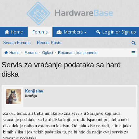
Home
Forums
Members
Log in or Sign up
Search Forums
Recent Posts
Home
Forums
Oglasi
Računari i komponente
Servis za vraćanje podataka sa hard
diska
Konjislav
Komšija
Za ovu temu, ali treba mi ako ko zna servis u Sarajevu koji radi
vracanje podataka sa hard diska koji ne radi. Ispao mi prijatelju neki
disk dok je radio u externom kucistu. Od tada vise ne radi, a ima jako
bitnih slika i jos nekih podataka tu, pa bi htio da nadje ovaj servis za
vracanje podataka.