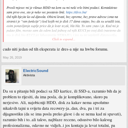
Prosli mjesec mi je riknuo HDD na kom su mi neki vrlo bitni podaci. Kontaktirao
sam prvo ove, sto je neko vec postavio link:
https://dres.ba/
Od njih bjezite ko od djavola. Obicni levati, bez opreme, bez prave adrese (ona na
stranici je ''van funkcije'') kod kojih mi je disk 17 dana stajao, bez da su uradili ista,
osim ponavljanja suplje price da je kvar tezak, bla bla. To sam znao i ja. Kad mi je
pukao film, morao sam da odem kod jednog od njih KUCI po svoj disk (naravno da
mu je disk bio KUCI jer laboratorije NEMAJU), i jos su mi naplatili dijagnostiku,
Click to expand...
iako je nisu uradili. Znao sam sta je sa diskom isto koliko i prvi dan kad sam im ga
predao.
cudo niti jedan od tih eksperata iz dres-a nije na hwbu forumu.
Nisam propao za tih 30 maraka. Nit' sam im ih halalio, nit' su se od njih najeli.
Ali, kad sam lijepo pitao njihovog ''kucnog maestra'' ima li koga drugog da mi
preporuci ovdje kod nas, Emira mi nije ni spomenuo ( a znao je za njega). Kao, eto
May 26, 2019
mozda Bg ili Zg, oni su kao solidni, ali u BIH, jok, niko nema opremu kao oni.
Levati!!!
ElectricSound
Aktivista
Jedini , JEDINI covjek koji ima pravu opremu za data recovery kod nas, je Emir iz
Visokog.
https://www.datarecovery.ba/
Sve sto imaju oni u Zagrebu i Bg-u, ima i on, od komore, alata za head-swap i sve
ostalo, a jeftiniji je.
Da su u pitanju bili podaci sa SD kartice, ili SSD-a, razumio bih da je
Odnio mu disk, u roku sat vremena dobio prvi screenshot podataka kojima je
problem to rijesiti, da ima posla, da je komplikovano, skoro pa
mogao pristupiti, iduci dan dobio tacnu dijagnozu kvara (otisla glava br 3), ovih
nerjesivo. Ali, najobicniji HDD, disk za kakav nema apsolutno
dana aBd stize donorski disk i da se stvar aBd uspjesno privede kraju.
nikakvih tajni u svijetu data recovery-ja..dan, dva, pa i tri za
Telefon mu je
+38761153260
, a svi info imaju na stranici.
dijagnostiku (da se ima posla preko glave i da se nema kad ni spavati),
EDIT: ako se pitate, kako to kad ukucate adresu Emirove firme u npr, Google maps,
razumio bih i to..ali takvo, najblaze receno, odsustvo bilo kakvog
pise ime D.R.E.S (isto kao kod levata), odgovor je jednostavan - levati su mu
profesionalizma, odavno ne vidjeh..i jos kontaju ja levat totalni, pa
maznuli cak i ime firme, tako da bi ljudi mislili da je to jedno te isto (meni su cak