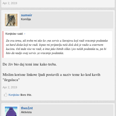
Apr 2, 2019
sumeir
Komšija
Konjislav said:
↑
Za ovu temu, ali treba mi ako ko zna servis u Sarajevu koji radi vracanje podataka
sa hard diska koji ne radi. Ispao mi prijatelju neki disk dok je radio u externom
kucistu. Od tada vise ne radi, a ima jako bitnih slika i jos nekih podataka tu, pa bi
htio da nadje ovaj servis za vracanje podataka.
De živ bio daj temi ime kako treba.
Mislim korisne linkove ljudi postavili a naziv teme ko kod kavih
"ilegalaca"
Apr 2, 2019
Konjislav
likes this.
thes1nt
Aktivista