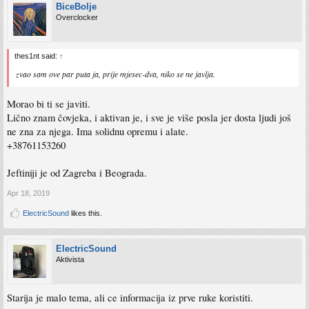
BiceBolje
Overclocker
thes1nt said:
↑
zvao sam ove par puta ja, prije mjesec-dva, niko se ne javlja.
Morao bi ti se javiti.
Lično znam čovjeka, i aktivan je, i sve je više posla jer dosta ljudi još
ne zna za njega. Ima solidnu opremu i alate.
+38761153260
Jeftiniji je od Zagreba i Beograda.
Apr 18, 2019
ElectricSound
likes this.
ElectricSound
Aktivista
Starija je malo tema, ali ce informacija iz prve ruke koristiti.