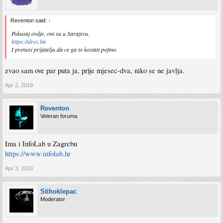
Reventon said:
↑
Pokusaj ovdje, oni su u Sarajevu.
https://dres.ba
I prenesi prijatelju da ce ga to kostati pofino.
zvao sam ove par puta ja, prije mjesec-dva, niko se ne javlja.
Apr 2, 2019
Reventon
Veteran foruma
Ima i InfoLab u Zagrebu
https://www.infolab.hr
Apr 3, 2019
Stihoklepac
Moderator