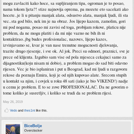
mogu zavlaciti kako hoce, sa supljiranjem tipa, ogroman je to posao,
rekli da je firma NEKAD BILA u Visokom, ali da je sad u Sarajevu), sto naravno
nema veze sa istinom. Cisto da znate kakvi su prevaranti u pitanju.
nama tokom ljeta?! stize najnovija oprema, pa mozete eto sacekati ako
hocete..je li u pitanju manjak alata, odsustvo alata, manjak ljudi, ili sta
vec..sta god bilo, nek im je na obraz. Jos lijepo kazem, zamolim, gori
mi pod nogama, posao mi zavisi od toga, probijam rokove, platicu nije
problem, da ne mogu platiti i da mi nije vazno ne bih ih ni
kontaktirao..jbg budes profesionalac, nazoves, lijepo kazes,
izvinjavamo se, kvar je van nase trenutne mogucnosti djelovanja,
trazite drugo rjesenje, i sve ok. Al jok. Preci su odmori, praznici, sve je
prece od klijenta. Izgubio sam vise od pola mjeseca cekajuci samo za
dijagnostiku(koju nisam ni dobio), a problem mogao do sad biti odavno
rijesen. Vec je bio isplaniran i put u Beograd, kad mi ljudi u razgovoru
rekose da poznaju Emira, koji je od njih kupovao alate. Srecom stupih
u kontakt sa njim, i covjek u roku 48 sati (iako je bio VIKEND!) nadje
u cemu je problem. E to se zove PROFESIONALAC. Da ne govorim o
tome koliko je susretljiv, i koliko se trudi da se problem rijesi.
May 26, 2019
Vedo
and
thes1nt
like this.
BiceBolje
Overclocker