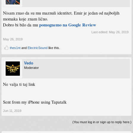
Nisam znao da su mu maznuli identitet. Emir je jedan od najboljih
momaka koje znam lično.
pomognemo na Google Review
Dobro bi bilo da mu
Last edited:
May 26, 2019
May 26, 2019
thes1nt
and
ElectricSound
like this.
Vedo
Moderator
Ne valja ti taj link
Sent from my iPhone using Tapatalk
Jun 11, 2019
(You must log in or sign up to reply here.)