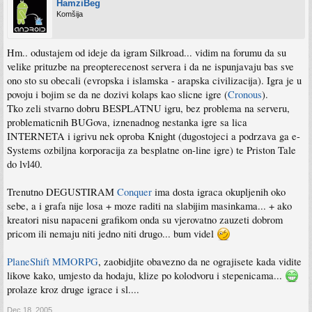
HamziBeg
Komšija
Hm.. odustajem od ideje da igram Silkroad... vidim na forumu da su
velike prituzbe na preopterecenost servera i da ne ispunjavaju bas sve
ono sto su obecali (evropska i islamska - arapska civilizacija). Igra je u
povoju i bojim se da ne dozivi kolaps kao slicne igre (
Cronous
).
Tko zeli stvarno dobru BESPLATNU igru, bez problema na serveru,
problematicnih BUGova, iznenadnog nestanka igre sa lica
INTERNETA i igrivu nek oproba Knight (dugostojeci a podrzava ga e-
Systems ozbiljna korporacija za besplatne on-line igre) te Priston Tale
do lvl40.
Trenutno DEGUSTIRAM
Conquer
ima dosta igraca okupljenih oko
sebe, a i grafa nije losa + moze raditi na slabijim masinkama... + ako
kreatori nisu napaceni grafikom onda su vjerovatno zauzeti dobrom
pricom ili nemaju niti jedno niti drugo... bum videl
PlaneShift MMORPG
, zaobidjite obavezno da ne ograjisete kada vidite
likove kako, umjesto da hodaju, klize po kolodvoru i stepenicama...
prolaze kroz druge igrace i sl....
Dec 18, 2005