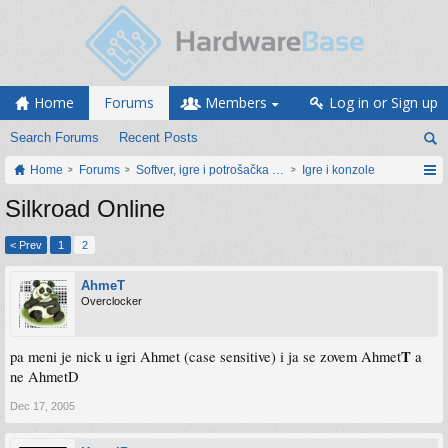
Home
Forums
Members
Log in or Sign up
Search Forums
Recent Posts
Home
Forums
Softver, igre i potrošačka elektronika
Igre i konzole
Silkroad Online
< Prev
1
2
AhmeT
Overclocker
T
pa meni je nick u igri Ahmet (case sensitive) i ja se zovem Ahmet
a
ne AhmetD
Dec 17, 2005