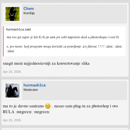
Chem
Komšija
hurmash1ca said:
ma evo ga super je leti 8) 8) ja sam jos sebi napravio desk u photoshopu i cool 8)
e, jos nesto: koji program mogu koristiti za pravljenje .ico fileova ???? :idea: :idea:
:idea:
snagit meni najjednostavniji za konvertovanje slika
Apr 26, 2006
hurmash1ca
Moderator
ma to je davno sanirano
. nasao sam plug-in za photoshop i ovo
RULA :mrgreen: :mrgreen:
Apr 26, 2006