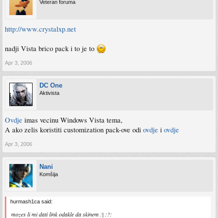
Veteran foruma
http://www.crystalxp.net
nadji Vista brico pack i to je to
Apr 3, 2006
DC One
Aktivista
Ovdje
imas vecinu Windows Vista tema,
A ako zelis koristiti customization pack-ove odi
ovdje
i
ovdje
Apr 3, 2006
Nani
Komšija
hurmash1ca said:
mozes li mi dati link odakle da skinem :| :?: