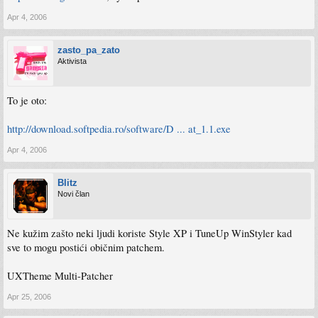
Apr 4, 2006
zasto_pa_zato
Aktivista
To je oto:
http://download.softpedia.ro/software/D ... at_1.1.exe
Apr 4, 2006
Blitz
Novi član
Ne kužim zašto neki ljudi koriste Style XP i TuneUp WinStyler kad
sve to mogu postići običnim patchem.
UXTheme Multi-Patcher
Apr 25, 2006