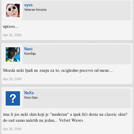
syss
Veteran foruma
upravo...
Apr 25, 2006
Nani
Komšija
Mozda neki ljudi ne znaju za to, ocigledno pocevsi od mene...
Apr 26, 2006
NeXs
Novi član
ima li jos neki skin koji je "moderan" a ipak liči dosta na classic skin?
do sad samo naletih na jedan... Velvet Waves
Apr 26, 2006