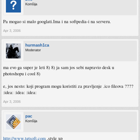
Komšija
Pa mogao si malo googlati.Ima i na softpedia-i na serveru.
Apr 3, 2006
hurmash1ca
Moderator
ma evo ga super je leti 8) 8) ja sam jos sebi napravio desk u
photoshopu i cool 8)
e, jos nesto: koji program mogu koristiti za pravljenje .ico fileova ????
:idea: :idea: :idea:
Apr 3, 2006
pac
Komšija
http://www.tgtsoft.com
,style xp