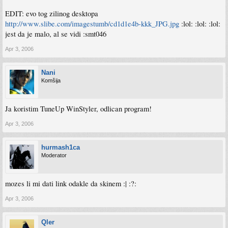
EDIT: evo tog zilinog desktopa
http://www.slibe.com/imagestumb/cd1d1e4b-kkk_JPG.jpg
:lol: :lol: :lol:
jest da je malo, al se vidi :smt046
Apr 3, 2006
Nani
Komšija
Ja koristim TuneUp WinStyler, odlican program!
Apr 3, 2006
hurmash1ca
Moderator
mozes li mi dati link odakle da skinem :| :?:
Apr 3, 2006
Qler