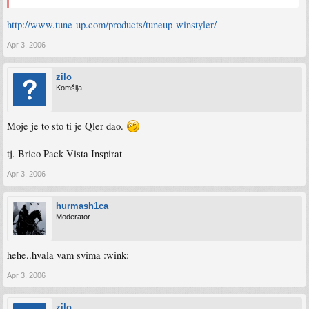
http://www.tune-up.com/products/tuneup-winstyler/
Apr 3, 2006
zilo
Komšija
Moje je to sto ti je Qler dao.
tj. Brico Pack Vista Inspirat
Apr 3, 2006
hurmash1ca
Moderator
hehe..hvala vam svima :wink:
Apr 3, 2006
zilo