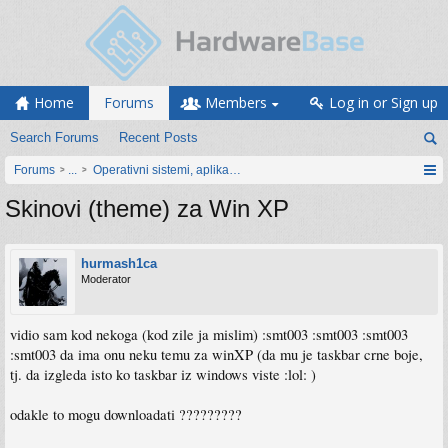
Home
Forums
Members
Log in or Sign up
Search Forums
Recent Posts
Forums
...
Operativni sistemi, aplikacije i programiranje
Skinovi (theme) za Win XP
hurmash1ca
Moderator
vidio sam kod nekoga (kod zile ja mislim) :smt003 :smt003 :smt003
:smt003 da ima onu neku temu za winXP (da mu je taskbar crne boje,
tj. da izgleda isto ko taskbar iz windows viste :lol: )
odakle to mogu downloadati ?????????