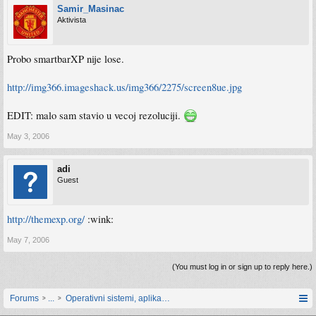
Samir_Masinac
Aktivista
Probo smartbarXP nije lose.
http://img366.imageshack.us/img366/2275/screen8ue.jpg
EDIT: malo sam stavio u vecoj rezoluciji.
May 3, 2006
adi
Guest
http://themexp.org/
:wink:
May 7, 2006
(You must log in or sign up to reply here.)
Forums
...
Operativni sistemi, aplikacije i programiranje