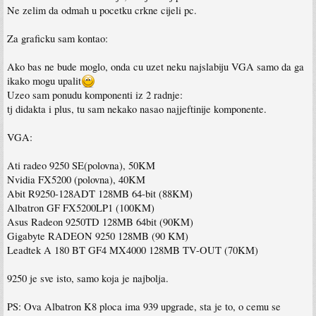
Ne zelim da odmah u pocetku crkne cijeli pc.
Za graficku sam kontao:
Ako bas ne bude moglo, onda cu uzet neku najslabiju VGA samo da ga
ikako mogu upalit
Uzeo sam ponudu komponenti iz 2 radnje:
tj didakta i plus, tu sam nekako nasao najjeftinije komponente.
VGA:
Ati radeo 9250 SE(polovna), 50KM
Nvidia FX5200 (polovna), 40KM
Abit R9250-128ADT 128MB 64-bit (88KM)
Albatron GF FX5200LP1 (100KM)
Asus Radeon 9250TD 128MB 64bit (90KM)
Gigabyte RADEON 9250 128MB (90 KM)
Leadtek A 180 BT GF4 MX4000 128MB TV-OUT (70KM)
9250 je sve isto, samo koja je najbolja.
PS: Ova Albatron K8 ploca ima 939 upgrade, sta je to, o cemu se