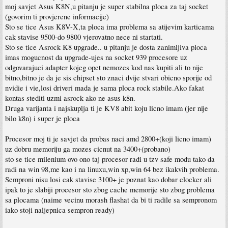
moj savjet Asus K8N,u pitanju je super stabilna ploca za taj socket
(govorim ti provjerene informacije)
Sto se tice Asus K8V-X,ta ploca ima problema sa atijevim karticama
cak stavise 9500-do 9800 vjerovatno nece ni startati.
Sto se tice Asrock K8 upgrade.. u pitanju je dosta zanimljiva ploca
imas mogucnost da upgrade-ujes na socket 939 procesore uz
odgovarajuci adapter kojeg opet nemozes kod nas kupiti ali to nije
bitno,bitno je da je sis chipset sto znaci dvije stvari obicno sporije od
nvidie i vie,losi driveri mada je sama ploca rock stabile.Ako fakat
kontas stediti uzmi asrock ako ne asus k8n.
Druga varijanta i najskuplja ti je KV8 abit koju licno imam (jer nije
bilo k8n) i super je ploca
Procesor moj ti je savjet da probas naci amd 2800+(koji licno imam)
uz dobru memoriju ga mozes cicnut na 3400+(probano)
sto se tice milenium ovo ono taj procesor radi u tzv safe modu tako da
radi na win 98,me kao i na linuxu,win xp,win 64 bez ikakvih problema.
Semproni nisu losi cak stavise 3100+ je poznat kao dobar clocker ali
ipak to je slabiji procesor sto zbog cache memorije sto zbog problema
sa plocama (naime vecinu morash flashat da bi ti radile sa sempronom
iako stoji naljepnica sempron ready)