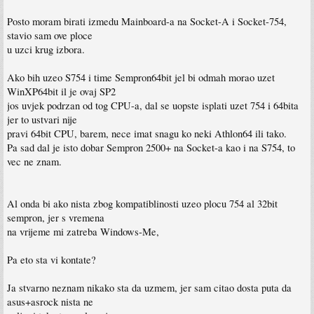
Posto moram birati izmedu Mainboard-a na Socket-A i Socket-754,
stavio sam ove ploce
u uzci krug izbora.
Ako bih uzeo S754 i time Sempron64bit jel bi odmah morao uzet
WinXP64bit il je ovaj SP2
jos uvjek podrzan od tog CPU-a, dal se uopste isplati uzet 754 i 64bita
jer to ustvari nije
pravi 64bit CPU, barem, nece imat snagu ko neki Athlon64 ili tako.
Pa sad dal je isto dobar Sempron 2500+ na Socket-a kao i na S754, to
vec ne znam.
Al onda bi ako nista zbog kompatiblinosti uzeo plocu 754 al 32bit
sempron, jer s vremena
na vrijeme mi zatreba Windows-Me,
Pa eto sta vi kontate?
Ja stvarno neznam nikako sta da uzmem, jer sam citao dosta puta da
asus+asrock nista ne