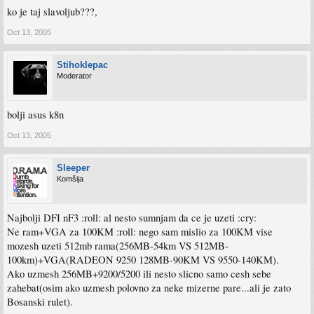
ko je taj slavoljub???,
Oct 13, 2005
Stihoklepac
Moderator
bolji asus k8n
Oct 13, 2005
Sleeper
Komšija
Najbolji DFI nF3 :roll: al nesto sumnjam da ce je uzeti :cry:
Ne ram+VGA za 100KM :roll: nego sam mislio za 100KM vise
mozesh uzeti 512mb rama(256MB-54km VS 512MB-
100km)+VGA(RADEON 9250 128MB-90KM VS 9550-140KM).
Ako uzmesh 256MB+9200/5200 ili nesto slicno samo cesh sebe
zahebat(osim ako uzmesh polovno za neke mizerne pare...ali je zato
Bosanski rulet).