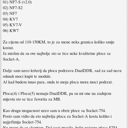
01) NF7-S (v2.0)
02) NF7-S2
03) NF7
04) KV7
05) KV7-V
06) KW7
Za cijenu od 110-150KM, to je za mene neka granica koliko smije
kostat.
Ja mislim da su ove najbolje sto se tice neke kvalitetne ploce sa
Socket-A.
Dalje sam uzeo kriterij da ploca podrzava DualDDR, sad za sad necu
odmah moci kupit te module.
Al kad budem imao para, onda to moja ploca mora moci podrzat.
Ploca(4) i Ploca(5) nemaju DualDDR, pa su mi one na zadnjem
mijestu sto se tice favorita za MB.
Kao drugu mogucnost uzeo sam u obzir ploce sa Socket-754.
Posto sam vidio da eto najbolja ploca za Socket-A kosta koliko i
najjeftinija Socket-754.
Ne mogu da se skontam. Dal vazi pravilo, bolje najgora ploca S754