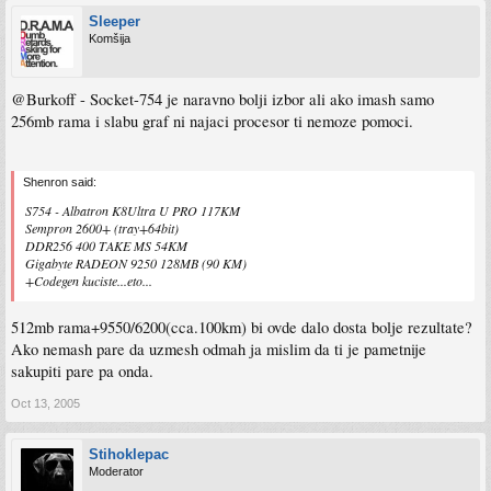
Sleeper
Komšija
@Burkoff - Socket-754 je naravno bolji izbor ali ako imash samo
256mb rama i slabu graf ni najaci procesor ti nemoze pomoci.
Shenron said:
S754 - Albatron K8Ultra U PRO 117KM
Sempron 2600+ (tray+64bit)
DDR256 400 TAKE MS 54KM
Gigabyte RADEON 9250 128MB (90 KM)
+Codegen kuciste...eto...
512mb rama+9550/6200(cca.100km) bi ovde dalo dosta bolje rezultate?
Ako nemash pare da uzmesh odmah ja mislim da ti je pametnije
sakupiti pare pa onda.
Oct 13, 2005
Stihoklepac
Moderator