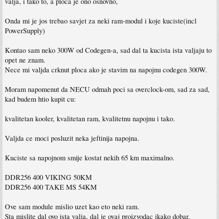
valja, i tako to, a ploca je ono osnovno,
Onda mi je jos trebao savjet za neki ram-modul i koje kuciste(incl
PowerSupply)
Kontao sam neko 300W od Codegen-a, sad dal ta kucista ista valjaju to
opet ne znam.
Nece mi valjda crknut ploca ako je stavim na napojnu codegen 300W.
Moram napomenut da NECU odmah poci sa overclock-om, sad za sad,
kad budem htio kupit cu:
kvalitetan kooler, kvalitetan ram, kvalitetnu napojnu i tako.
Valjda ce moci posluzit neka jeftinija napojna.
Kuciste sa napojnom smije kostat nekih 65 km maximalno.
DDR256 400 VIKING 50KM
DDR256 400 TAKE MS 54KM
Ove sam module mislio uzet kao eto neki ram.
Sta mislite dal ovo ista valja, dal je ovaj proizvodac ikako dobar.