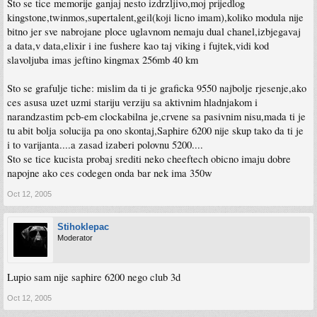
Sto se tice memorije ganjaj nesto izdrzljivo,moj prijedlog
kingstone,twinmos,supertalent,geil(koji licno imam),koliko modula nije
bitno jer sve nabrojane ploce uglavnom nemaju dual chanel,izbjegavaj
a data,v data,elixir i ine fushere kao taj viking i fujtek,vidi kod
slavoljuba imas jeftino kingmax 256mb 40 km
Sto se grafulje tiche: mislim da ti je graficka 9550 najbolje rjesenje,ako
ces asusa uzet uzmi stariju verziju sa aktivnim hladnjakom i
narandzastim pcb-em clockabilna je,crvene sa pasivnim nisu,mada ti je
tu abit bolja solucija pa ono skontaj,Saphire 6200 nije skup tako da ti je
i to varijanta....a zasad izaberi polovnu 5200....
Sto se tice kucista probaj srediti neko cheeftech obicno imaju dobre
napojne ako ces codegen onda bar nek ima 350w
Oct 12, 2005
Stihoklepac
Moderator
Lupio sam nije saphire 6200 nego club 3d
Oct 12, 2005