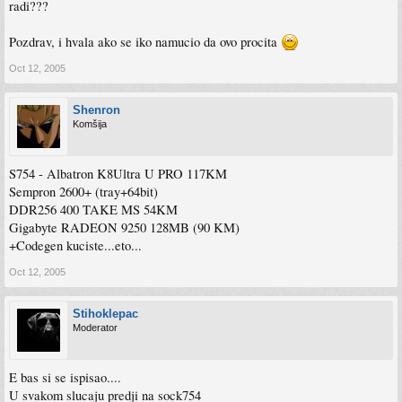
radi???
Pozdrav, i hvala ako se iko namucio da ovo procita
Oct 12, 2005
Shenron
Komšija
S754 - Albatron K8Ultra U PRO 117KM
Sempron 2600+ (tray+64bit)
DDR256 400 TAKE MS 54KM
Gigabyte RADEON 9250 128MB (90 KM)
+Codegen kuciste...eto...
Oct 12, 2005
Stihoklepac
Moderator
E bas si se ispisao....
U svakom slucaju predji na sock754