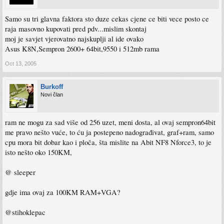
Samo su tri glavna faktora sto duze cekas cjene ce biti vece posto ce
raja masovno kupovati pred pdv...mislim skontaj
moj je savjet vjerovatno najskuplji al ide ovako
Asus K8N,Sempron 2600+ 64bit,9550 i 512mb rama
Oct 13, 2005
Burkoff
Novi član
ram ne mogu za sad više od 256 uzet, meni dosta, al ovaj sempron64bit
me pravo nešto vuće, to ću ja postepeno nadograđivat, graf+ram, samo
cpu mora bit dobar kao i ploča, šta mislite na Abit NF8 Nforce3, to je
isto nešto oko 150KM,
@ sleeper
gdje ima ovaj za 100KM RAM+VGA?
@stihoklepac