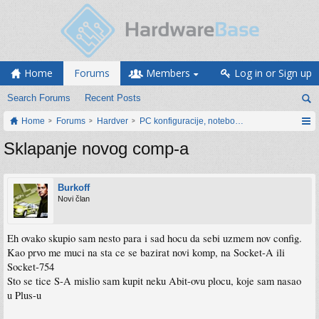
Home
Forums
Members
Log in or Sign up
Search Forums
Recent Posts
Home
Forums
Hardver
PC konfiguracije, notebook računari, servis
Sklapanje novog comp-a
Burkoff
Novi član
Eh ovako skupio sam nesto para i sad hocu da sebi uzmem nov config.
Kao prvo me muci na sta ce se bazirat novi komp, na Socket-A ili
Socket-754
Sto se tice S-A mislio sam kupit neku Abit-ovu plocu, koje sam nasao
u Plus-u