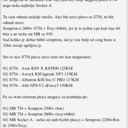
nego neka najbolja Socket-A.
Tu sam odmah nadalje mislio. Ako bih uzeo plocu sa S754, tu bih
odmah uzeo:
Sempron-a 2600+ S754 + Tray (64bit), jer je to jedini cpu koji ima 64-
bita a ne treba mi MB sa 939.
Sad koliko je dobar 64bit semptron, dal je ista bolji od svog brata u
32bit verziji upitljivo je.
Sto se tice S754 ploca uzeo sam ove kao mogucnost:
01) S754 - Asus K8V-X K8T800 125KM
02) S754 - Asrock K8Upgrade NF3 115KM
03) S754 - Albatron K8Ultra U PRO 117KM
04) S754 - Abit NF8-V2 nForce3 150KM
Pa sa ovim izborom ploca moguce su kombinacije:
01) MB 754 + Sempron 2500+ (box)
02) MB 754 + Sempron 2600+ (tray+64bit)
03) MB Socket A - neku od onih 6(abit ploca) + Sempron (2200+Box
ili 2300+Tray)