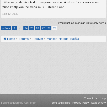
Bitno mi je da nisu teske i naporne za uho. A sto se tice zvuka nisam
puno zahtjevan, ne treba mi 7.1 stereo i anc.
Sep 12, 2025
(You must log in or sign up to reply here.)
< Prev
1
←
24
25
26
27
28
29
Home
Forums
Hardver
Monitori, storage, kućišta, periferija
Contact Us
Help
Forum software by XenForo
Terms and Rules
Privacy Policy
Style by Arty
®