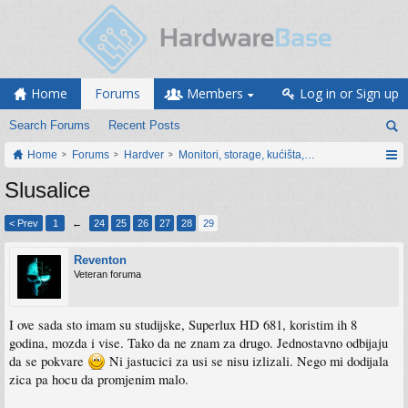
Home
Forums
Members
Log in or Sign up
Search Forums
Recent Posts
Home
Forums
Hardver
Monitori, storage, kućišta, periferija
Slusalice
< Prev
1
←
24
25
26
27
28
29
Reventon
Veteran foruma
I ove sada sto imam su studijske, Superlux HD 681, koristim ih 8
godina, mozda i vise. Tako da ne znam za drugo. Jednostavno odbijaju
da se pokvare
Ni jastucici za usi se nisu izlizali. Nego mi dodijala
zica pa hocu da promjenim malo.