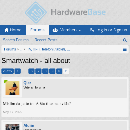
Home
Forums
Members
Log in or Sign up
Search Forums
Recent Posts
Forums
...
TV, Hi-Fi, telefoni, tableti, satovi, IoT oprema
Smartwatch - all about
< Prev
1
←
6
7
8
9
10
11
Qler
Veteran foruma
Mislim da je to to. A šta ti se ne sviđa?
May 17, 2025
Aldiin