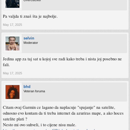
Overclocker
Pa valjda ti znaš šta je najbolje.
May 17, 2025
selvin
Moderator
Jedina app za taj sat u kojoj sve radi kako treba i nista joj posebno ne
fali.
May 17, 2025
bhd
Veteran foruma
Citam ovaj Garmin ce lagano da naplacuje "spajanje" na satelite,
odnosno evo kontam da ti treba internet da azuriras mape, a ako hoces
satelite plati ?
Nesto mi ovo suhveli, i to cijene nisu male.