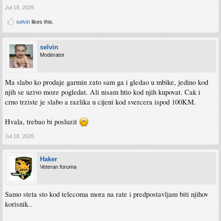
Jul 18, 2026
selvin
likes this.
selvin
Moderator
Ma slabo ko prodaje garmin zato sam ga i gledao u mbike, jedino kod
njih se uzivo moze pogledat. Ali nisam htio kod njih kupovat. Cak i
crno trziste je slabo a razlika u cijeni kod svercera ispod 100KM.
Hvala, trebao bi posluzit
Jul 18, 2026
Haker
Veteran foruma
Samo steta sto kod telecoma mora na rate i predpostavljam biti njihov
korisnik..