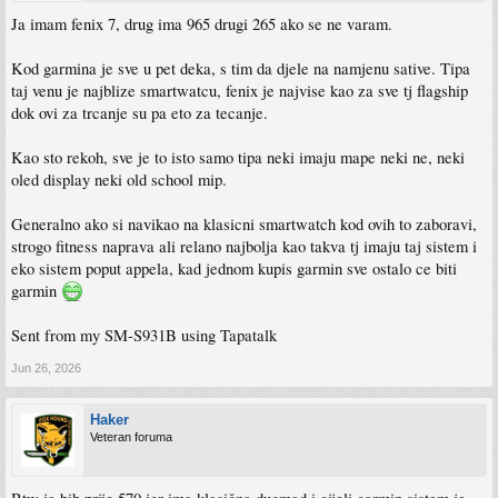
Ja imam fenix 7, drug ima 965 drugi 265 ako se ne varam.
Kod garmina je sve u pet deka, s tim da djele na namjenu sative. Tipa
taj venu je najblize smartwatcu, fenix je najvise kao za sve tj flagship
dok ovi za trcanje su pa eto za tecanje.
Kao sto rekoh, sve je to isto samo tipa neki imaju mape neki ne, neki
oled display neki old school mip.
Generalno ako si navikao na klasicni smartwatch kod ovih to zaboravi,
strogo fitness naprava ali relano najbolja kao takva tj imaju taj sistem i
eko sistem poput appela, kad jednom kupis garmin sve ostalo ce biti
garmin
Sent from my SM-S931B using Tapatalk
Jun 26, 2026
Haker
Veteran foruma