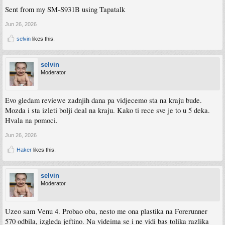
Sent from my SM-S931B using Tapatalk
Jun 26, 2026
selvin
likes this.
selvin
Moderator
Evo gledam reviewe zadnjih dana pa vidjecemo sta na kraju bude.
Mozda i sta izleti bolji deal na kraju. Kako ti rece sve je to u 5 deka.
Hvala na pomoci.
Jun 26, 2026
Haker
likes this.
selvin
Moderator
Uzeo sam Venu 4. Probao oba, nesto me ona plastika na Forerunner
570 odbila, izgleda jeftino. Na videima se i ne vidi bas tolika razlika