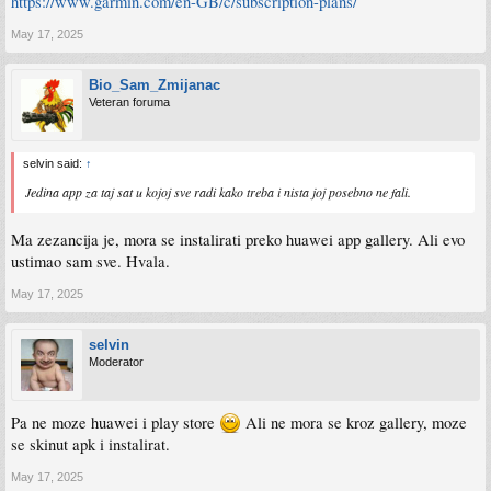
https://www.garmin.com/en-GB/c/subscription-plans/
May 17, 2025
Bio_Sam_Zmijanac
Veteran foruma
selvin said:
↑
Jedina app za taj sat u kojoj sve radi kako treba i nista joj posebno ne fali.
Ma zezancija je, mora se instalirati preko huawei app gallery. Ali evo
ustimao sam sve. Hvala.
May 17, 2025
selvin
Moderator
Pa ne moze huawei i play store
Ali ne mora se kroz gallery, moze
se skinut apk i instalirat.
May 17, 2025