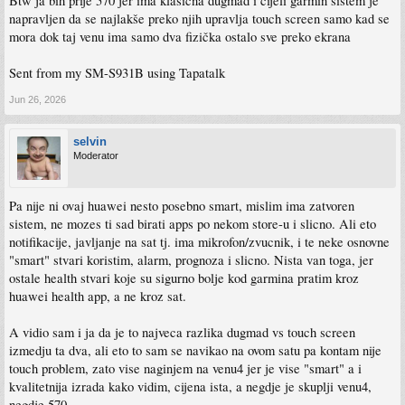
Btw ja bih prije 570 jer ima klasična dugmad i cijeli garmin sistem je
napravljen da se najlakše preko njih upravlja touch screen samo kad se
mora dok taj venu ima samo dva fizička ostalo sve preko ekrana
Sent from my SM-S931B using Tapatalk
Jun 26, 2026
selvin
Moderator
Pa nije ni ovaj huawei nesto posebno smart, mislim ima zatvoren
sistem, ne mozes ti sad birati apps po nekom store-u i slicno. Ali eto
notifikacije, javljanje na sat tj. ima mikrofon/zvucnik, i te neke osnovne
"smart" stvari koristim, alarm, prognoza i slicno. Nista van toga, jer
ostale health stvari koje su sigurno bolje kod garmina pratim kroz
huawei health app, a ne kroz sat.
A vidio sam i ja da je to najveca razlika dugmad vs touch screen
izmedju ta dva, ali eto to sam se navikao na ovom satu pa kontam nije
touch problem, zato vise naginjem na venu4 jer je vise "smart" a i
kvalitetnija izrada kako vidim, cijena ista, a negdje je skuplji venu4,
negdje 570.