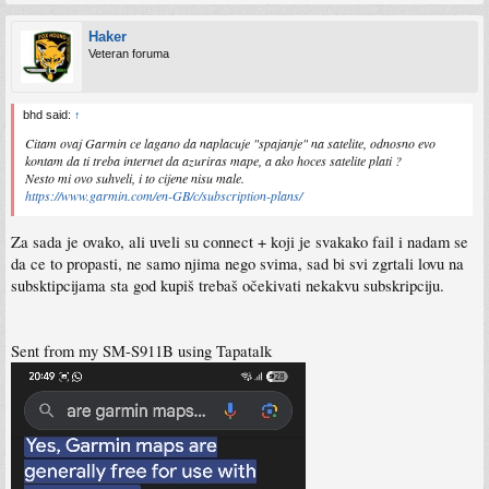
Haker
Veteran foruma
bhd said:
↑
Citam ovaj Garmin ce lagano da naplacuje "spajanje" na satelite, odnosno evo
kontam da ti treba internet da azuriras mape, a ako hoces satelite plati ?
Nesto mi ovo suhveli, i to cijene nisu male.
https://www.garmin.com/en-GB/c/subscription-plans/
Za sada je ovako, ali uveli su connect + koji je svakako fail i nadam se
da ce to propasti, ne samo njima nego svima, sad bi svi zgrtali lovu na
subsktipcijama sta god kupiš trebaš očekivati nekakvu subskripciju.
Sent from my SM-S911B using Tapatalk