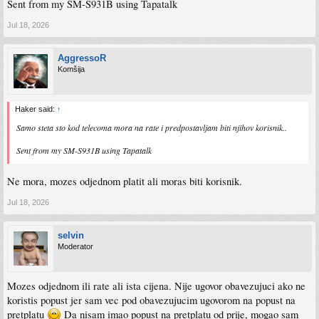
Sent from my SM-S931B using Tapatalk
Jul 18, 2026
AggressoR
Komšija
Haker said:
↑
Samo steta sto kod telecoma mora na rate i predpostavljam biti njihov korisnik..
Sent from my SM-S931B using Tapatalk
Ne mora, mozes odjednom platit ali moras biti korisnik.
Jul 18, 2026
selvin
Moderator
Mozes odjednom ili rate ali ista cijena. Nije ugovor obavezujuci ako ne
koristis popust jer sam vec pod obavezujucim ugovorom na popust na
pretplatu
Da nisam imao popust na pretplatu od prije, mogao sam