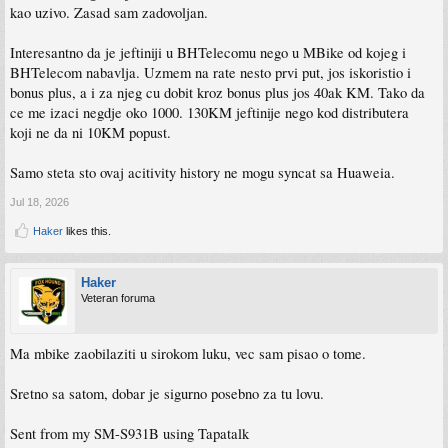
kao uzivo. Zasad sam zadovoljan.
Interesantno da je jeftiniji u BHTelecomu nego u MBike od kojeg i
BHTelecom nabavlja. Uzmem na rate nesto prvi put, jos iskoristio i
bonus plus, a i za njeg cu dobit kroz bonus plus jos 40ak KM. Tako da
ce me izaci negdje oko 1000. 130KM jeftinije nego kod distributera
koji ne da ni 10KM popust.
Samo steta sto ovaj acitivity history ne mogu syncat sa Huaweia.
Jul 18, 2026
Haker
likes this.
Haker
Veteran foruma
Ma mbike zaobilaziti u sirokom luku, vec sam pisao o tome.
Sretno sa satom, dobar je sigurno posebno za tu lovu.
Sent from my SM-S931B using Tapatalk