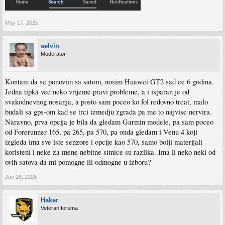
May 17, 2025
selvin
Moderator
Kontam da se ponovim sa satom, nosim Huawei GT2 sad ce 6 godina.
Jedna tipka vec neko vrijeme pravi probleme, a i isparan je od
svakodnevnog nosanja, a posto sam poceo ko fol redovno trcat, malo
budali sa gps-om kad se trci izmedju zgrada pa me to najvise nervira.
Naravno, prva opcija je bila da gledam Garmin modele, pa sam poceo
od Forerunner 165, pa 265, pa 570, pa onda gledam i Venu 4 koji
izgleda ima sve iste senzore i opcije kao 570, samo bolji materijali
koristeni i neke za mene nebitne sitnice su razlika. Ima li neko neki od
ovih satova da mi pomogne ili odmogne u izboru?
Jun 26, 2026
Haker
Veteran foruma