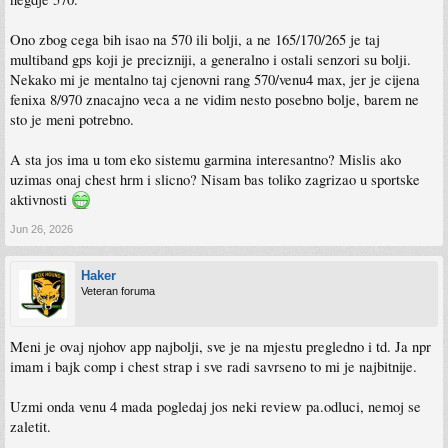
Ono zbog cega bih isao na 570 ili bolji, a ne 165/170/265 je taj
multiband gps koji je precizniji, a generalno i ostali senzori su bolji.
Nekako mi je mentalno taj cjenovni rang 570/venu4 max, jer je cijena
fenixa 8/970 znacajno veca a ne vidim nesto posebno bolje, barem ne
sto je meni potrebno.
A sta jos ima u tom eko sistemu garmina interesantno? Mislis ako
uzimas onaj chest hrm i slicno? Nisam bas toliko zagrizao u sportske
aktivnosti
Jun 26, 2026
Haker
Veteran foruma
Meni je ovaj njohov app najbolji, sve je na mjestu pregledno i td. Ja npr
imam i bajk comp i chest strap i sve radi savrseno to mi je najbitnije.
Uzmi onda venu 4 mada pogledaj jos neki review pa.odluci, nemoj se
zaletit.