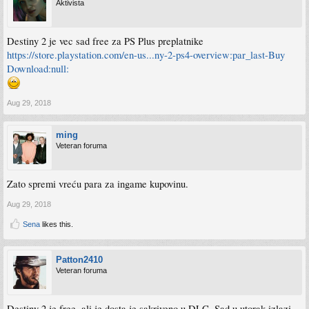
Aktivista
Destiny 2 je vec sad free za PS Plus preplatnike
https://store.playstation.com/en-us...ny-2-ps4-overview:par_last-Buy
Download:null:
Aug 29, 2018
ming
Veteran foruma
Zato spremi vreću para za ingame kupovinu.
Aug 29, 2018
Sena
likes this.
Patton2410
Veteran foruma
Destiny 2 je free, ali je dosta je sakriveno u DLC. Sad u utorak izlazi