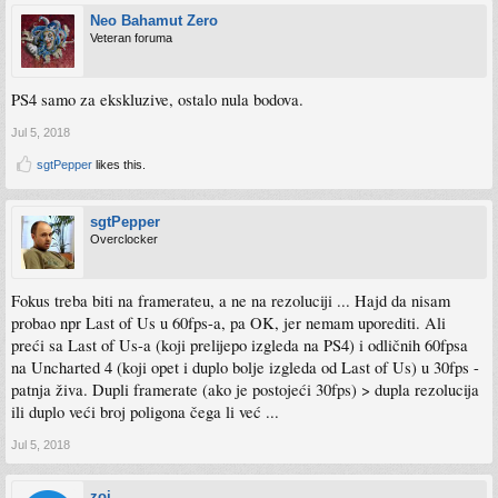
Neo Bahamut Zero
Veteran foruma
PS4 samo za ekskluzive, ostalo nula bodova.
Jul 5, 2018
sgtPepper
likes this.
sgtPepper
Overclocker
Fokus treba biti na framerateu, a ne na rezoluciji ... Hajd da nisam
probao npr Last of Us u 60fps-a, pa OK, jer nemam uporediti. Ali
preći sa Last of Us-a (koji prelijepo izgleda na PS4) i odličnih 60fpsa
na Uncharted 4 (koji opet i duplo bolje izgleda od Last of Us) u 30fps -
patnja živa. Dupli framerate (ako je postojeći 30fps) > dupla rezolucija
ili duplo veći broj poligona čega li već ...
Jul 5, 2018
zoi