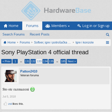
Home
Forums
Members
Log in or Sign up
Search Forums
Recent Posts
Home
Forums
Softver, igre i potrošačka elektronika
Igre i konzole
Sony PlayStation 4 official thread
< Prev
1
←
131
132
133
134
135
→
185
Next >
Patton2410
Veteran foruma
Sto ste razmazeni
Jul 5, 2018
zoi
likes this.