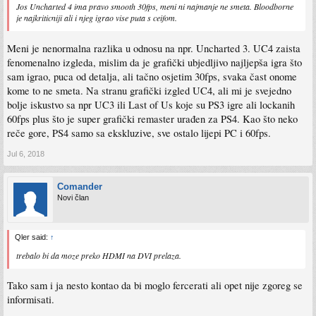
Jos Uncharted 4 ima pravo smooth 30fps, meni ni najmanje ne smeta. Bloodborne
je najkriticniji ali i njeg igrao vise puta s ceifom.
Meni je nenormalna razlika u odnosu na npr. Uncharted 3. UC4 zaista
fenomenalno izgleda, mislim da je grafički ubjedljivo najljepša igra što
sam igrao, puca od detalja, ali tačno osjetim 30fps, svaka čast onome
kome to ne smeta. Na stranu grafički izgled UC4, ali mi je svejedno
bolje iskustvo sa npr UC3 ili Last of Us koje su PS3 igre ali lockanih
60fps plus što je super grafički remaster urađen za PS4. Kao što neko
reče gore, PS4 samo sa ekskluzive, sve ostalo lijepi PC i 60fps.
Jul 6, 2018
Comander
Novi član
Qler said:
↑
trebalo bi da moze preko HDMI na DVI prelaza.
Tako sam i ja nesto kontao da bi moglo fercerati ali opet nije zgoreg se
informisati.