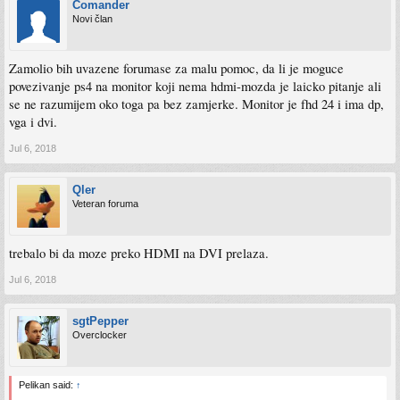
Comander
Novi član
Zamolio bih uvazene forumase za malu pomoc, da li je moguce
povezivanje ps4 na monitor koji nema hdmi-mozda je laicko pitanje ali
se ne razumijem oko toga pa bez zamjerke. Monitor je fhd 24 i ima dp,
vga i dvi.
Jul 6, 2018
Qler
Veteran foruma
trebalo bi da moze preko HDMI na DVI prelaza.
Jul 6, 2018
sgtPepper
Overclocker
Pelikan said:
↑