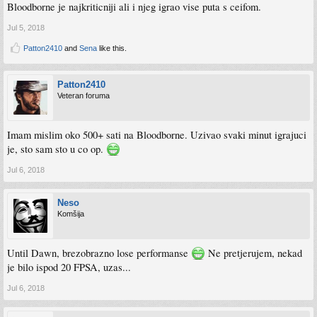
Bloodborne je najkriticniji ali i njeg igrao vise puta s ceifom.
Jul 5, 2018
Patton2410
and
Sena
like this.
Patton2410
Veteran foruma
Imam mislim oko 500+ sati na Bloodborne. Uzivao svaki minut igrajuci
je, sto sam sto u co op.
Jul 6, 2018
Neso
Komšija
Until Dawn, brezobrazno lose performanse
Ne pretjerujem, nekad
je bilo ispod 20 FPSA, uzas...
Jul 6, 2018