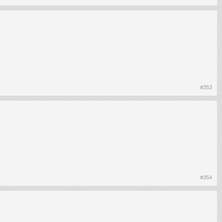
#353
#354