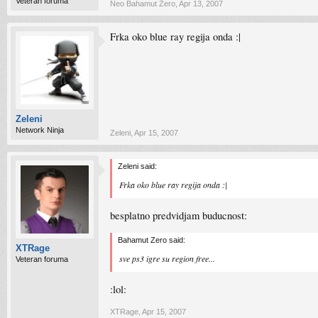
Veteran foruma
Neo Bahamut Zero
,
Apr 13, 2007
Frka oko blue ray regija onda :|
Zeleni
Network Ninja
Zeleni
,
Apr 15, 2007
Zeleni said:
Frka oko blue ray regija onda :|
besplatno predvidjam buducnost:
Bahamut Zero said:
XTRage
sve ps3 igre su region free...
Veteran foruma
:lol:
XTRage
,
Apr 15, 2007