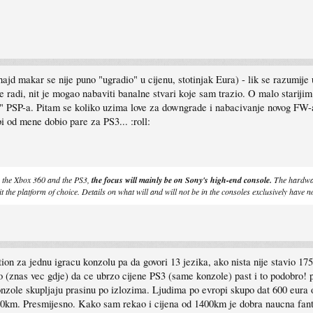
hajd makar se nije puno "ugradio" u cijenu, stotinjak Eura) - lik se razum
e radi, nit je mogao nabaviti banalne stvari koje sam trazio. O malo stariji
" PSP-a. Pitam se koliko uzima love za downgrade i nabacivanje novog FW-
i od mene dobio pare za PS3... :roll:
in the Xbox 360 and the PS3,
the focus will mainly be on Sony's high-end console.
The hardwar
 it the platform of choice. Details on what will and will not be in the consoles exclusively have n
on za jednu igracu konzolu pa da govori 13 jezika, ako nista nije stavio 1750
ao (znas vec gdje) da ce ubrzo cijene PS3 (same konzole) past i to podobro
nzole skupljaju prasinu po izlozima. Ljudima po evropi skupo dat 600 eura o
750km. Presmijesno. Kako sam rekao i cijena od 1400km je dobra naucna fanta