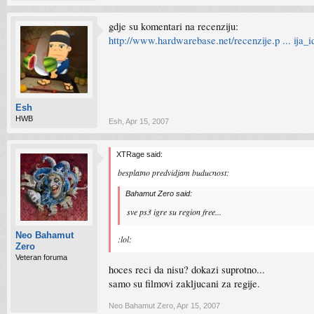
gdje su komentari na recenziju:
http://www.hardwarebase.net/recenzije.p ... ija_
Esh
HWB
Esh
,
Apr 15, 2007
XTRage said:
besplatno predvidjam buducnost:
Bahamut Zero said:
sve ps3 igre su region free...
Neo Bahamut
:lol:
Zero
Veteran foruma
hoces reci da nisu? dokazi suprotno...
samo su filmovi zakljucani za regije.
Neo Bahamut Zero
,
Apr 15, 2007