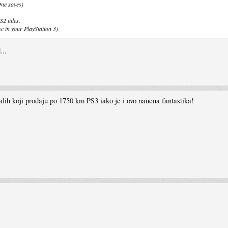
One saves)
2 titles.
sc in your PlayStation 3)
...
alih koji prodaju po 1750 km PS3 iako je i ovo naucna fantastika!