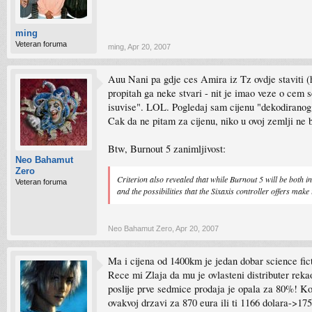
ming
Veteran foruma
ming
,
Apr 20, 2007
Auu Nani pa gdje ces Amira iz Tz ovdje staviti (
propitah ga neke stvari - nit je imao veze o cem s
isuvise". LOL. Pogledaj sam cijenu "dekodiranog
Cak da ne pitam za cijenu, niko u ovoj zemlji ne b
Btw, Burnout 5 zanimljivost:
Neo Bahamut
Zero
Criterion also revealed that while Burnout 5 will be both 
Veteran foruma
and the possibilities that the Sixaxis controller offers make
Neo Bahamut Zero
,
Apr 20, 2007
Ma i cijena od 1400km je jedan dobar science ficti
Rece mi Zlaja da mu je ovlasteni distributer rek
poslije prve sedmice prodaja je opala za 80%! Ko
ovakvoj drzavi za 870 eura ili ti 1166 dolara->1