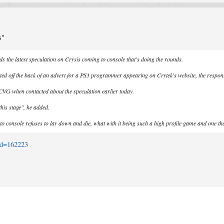
s"
 the latest speculation on Crysis coming to console that's doing the rounds.
rted off the back of an advert for a PS3 programmer appearing on Crytek's website, the respons
CVG when contacted about the speculation earlier today.
his stage", he added.
to console refuses to lay down and die, what with it being such a high profile game and one that
id=162223