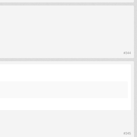
#344
#345