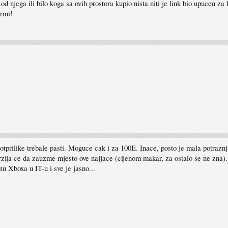
 od njega ili bilo koga sa ovih prostora kupio nista niti je link bio upucen z
irmi!
i otprilike trebale pasti. Moguce cak i za 100E. Inace, posto je mala potra
zija ce da zauzme mjesto ove najjace (cijenom makar, za ostalo se ne zna).
nu Xboxa u IT-u i sve je jasno...