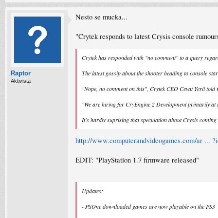
Nesto se mucka...
"Crytek responds to latest Crysis console rumour
Crytek has responded with "no comment" to a query regards
The latest gossip about the shooter heading to console sta
Raptor
Aktivista
"Nope, no comment on this", Crytek CEO Cevat Yerli told 
"We are hiring for CryEngine 2 Development primarily at t
It's hardly suprising that speculation about Crysis coming 
http://www.computerandvideogames.com/ar ... ?
EDIT: "PlayStation 1.7 firmware released"
Updates:
- PSOne downloaded games are now playable on the PS3