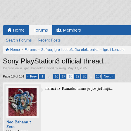
Home
Forums
Members
Search Forums
Recent Posts
Home
Forums
Softver, igre i potrošačka elektronika
Igre i konzole
Sony PlayStation3 official thread...
Discussion in '
Igre i konzole
' started by
ming
,
May 17, 2005
.
Page 18 of 151
< Prev
1
←
16
17
18
19
20
→
151
Next >
naruci iz Kanade. tamo je jos jeftiniji...
Neo Bahamut
Zero