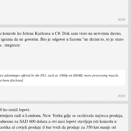
#348
ije u konzole ko Jelena Karleusa u C#. Dok sam visio na newsima davno,
m igrama da ne govorim. Bio je odgovor u fazonu "ne drzim to, to je staro
a. :mrgreen:
e advantages offered by the PS3, such as 1080p on HDMI, more processing muscle,
ot been disclosed.
#349
 ko ostali lopovi.
! primjera radi u Londonu, New Yorku gdje se ocekivala najveca prodaja,
dnosno za SAD 600 dolara a ovi nasi lopovi stavljaju isti konzolu u
stika al covjek prodaje il bar tvrdi da prodaje za 350 km manje od