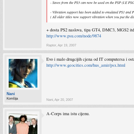
- Saves from the PS3 can now be used on the PSP (I.E PS
- Vibration support has been added to emulated PS1 and PS
( All older titles now support vibration when you put the di
+ dosta PS2 naslova, tipa GT4, DMC3, MGS2 itd
http://www.psu.com/node/9874
Raptor
,
Apr 19, 2007
Evo i malo drugcijih cjena od IT computersa i ost
http://www.geocities.com/hus_amir/psx.html
Nani
Komšija
Nani
,
Apr 20, 2007
A-Corps ima istu cijenu.