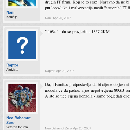
drugih IT firmi. Koji je to sraz! Naravno da ne bi
put lopovluka i malverzacija nasih "strucnih" IT f
Nani
Komšija
Nani
,
Apr 20, 2007
" 16% " - da se provjeriti - 1357.2KM
Raptor
Aktivista
Raptor
,
Apr 20, 2007
Da, i Famitsu pretpostavlja da bi cijene do jesen
modela ce da padne, a jos nepotvrdjena 80GB ver
A sto se tice cijena konzola - samo pogledati cije
Neo Bahamut
Zero
Veteran foruma
Neo Bahamut Zero
,
Apr 20, 2007