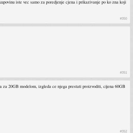
a kupovinu iste vec samo za poredjenje cjena i prikazivanje po ko zna koji
#350
#351
znja za 20GB modelom, izgleda ce njega prestati proizvoditi, cijena 60GB
#352