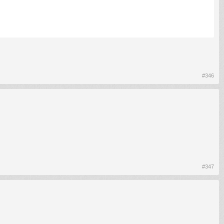
#346
#347