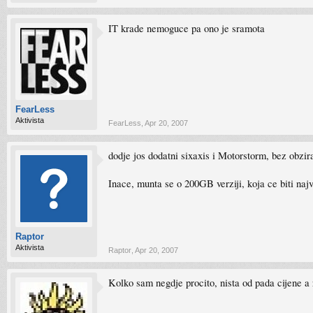
IT krade nemoguce pa ono je sramota
FearLess
Aktivista
FearLess
,
Apr 20, 2007
dodje jos dodatni sixaxis i Motorstorm, bez obzira,
Inace, munta se o 200GB verziji, koja ce biti naj
Raptor
Aktivista
Raptor
,
Apr 20, 2007
Kolko sam negdje procito, nista od pada cijene a 