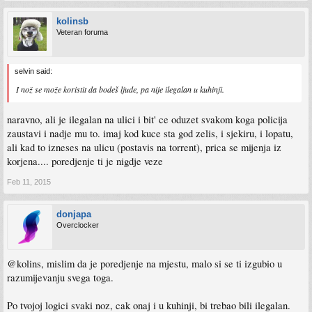
kolinsb
Veteran foruma
selvin said:
I nož se može koristit da bodeš ljude, pa nije ilegalan u kuhinji.
naravno, ali je ilegalan na ulici i bit' ce oduzet svakom koga policija
zaustavi i nadje mu to. imaj kod kuce sta god zelis, i sjekiru, i lopatu,
ali kad to izneses na ulicu (postavis na torrent), prica se mijenja iz
korjena.... poredjenje ti je nigdje veze
Feb 11, 2015
donjapa
Overclocker
@kolins, mislim da je poredjenje na mjestu, malo si se ti izgubio u
razumijevanju svega toga.
Po tvojoj logici svaki noz, cak onaj i u kuhinji, bi trebao bili ilegalan.