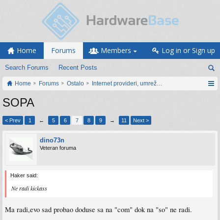
Home
Forums
Members
Log in or Sign up
Search Forums
Recent Posts
Home
Forums
Ostalo
Internet provideri, umrežavanje i web servisi
SOPA
< Prev
1
←
5
6
7
8
9
→
11
Next >
dino73n
Veteran foruma
Haker said:
Ne radi kickass
Ma radi,evo sad probao doduse sa na "com" dok na "so" ne radi.