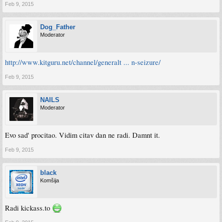
Feb 9, 2015
Dog_Father
Moderator
http://www.kitguru.net/channel/generalt ... n-seizure/
Feb 9, 2015
NAILS
Moderator
Evo sad' procitao. Vidim citav dan ne radi. Damnt it.
Feb 9, 2015
black
Komšija
Radi kickass.to