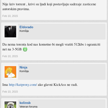
Nije kriv torrent , krivi su ljudi koji postavljaju sadrzaje zasticene
autorskim pravima.
Feb 10, 2015
Eldorado
Komšija
Da nema torenta kod nas komotno bi mogli vratiti 512kbs i ograniciti
net na 3-5GB
Feb 10, 2015
Ninja
Komšija
Ima
http://katproxy.com/
ako glavni KickAss ne radi.
Feb 10, 2015
kolinsb
Veteran foruma