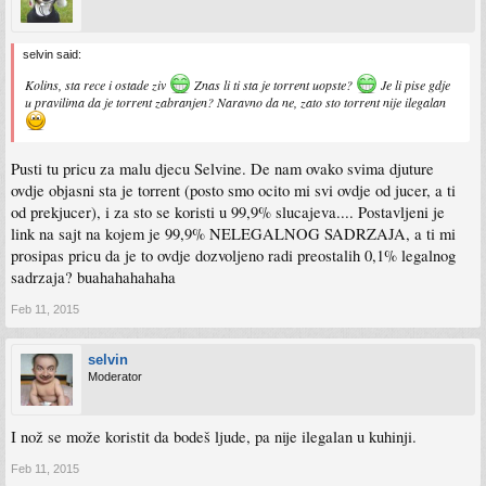
selvin said:
Kolins, sta rece i ostade ziv
Znas li ti sta je torrent uopste?
Je li pise gdje
u pravilima da je torrent zabranjen? Naravno da ne, zato sto torrent nije ilegalan
Pusti tu pricu za malu djecu Selvine. De nam ovako svima djuture
ovdje objasni sta je torrent (posto smo ocito mi svi ovdje od jucer, a ti
od prekjucer), i za sto se koristi u 99,9% slucajeva.... Postavljeni je
link na sajt na kojem je 99,9% NELEGALNOG SADRZAJA, a ti mi
prosipas pricu da je to ovdje dozvoljeno radi preostalih 0,1% legalnog
sadrzaja? buahahahahaha
Feb 11, 2015
selvin
Moderator
I nož se može koristit da bodeš ljude, pa nije ilegalan u kuhinji.
Feb 11, 2015