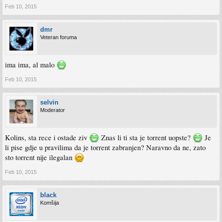
Feb 10, 2015
dmr
Veteran foruma
ima ima, al malo
Feb 10, 2015
selvin
Moderator
Kolins, sta rece i ostade ziv
Znas li ti sta je torrent uopste?
Je
li pise gdje u pravilima da je torrent zabranjen? Naravno da ne, zato
sto torrent nije ilegalan
Feb 10, 2015
black
Komšija