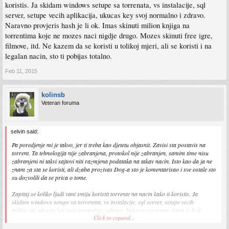
koristis. Ja skidam windows setupe sa torrenata, vs instalacije, sql
server, setupe vecih aplikacija, ukucas key svoj normalno i zdravo.
Naravno provjeris hash je li ok. Imas skinuti milion knjiga na
torrentima koje ne mozes naci nigdje drugo. Mozes skinuti free igre,
filmove, itd. Ne kazem da se koristi u tolikoj mjeri, ali se koristi i na
legalan nacin, sto ti pobijas totalno.
Feb 11, 2015
kolinsb
Veteran foruma
selvin said:
Pa poredjenje mi je takvo, jer ti treba kao djetetu objasnit. Zavisi sta postavis na
torrent. Ta tehnologija nije zabranjena, protokol nije zabranjen, samim time nisu
zabranjeni ni takvi sajtovi niti razmjena podataka na takav nacin. Isto kao da ja ne
znam za sta se koristi, ali dzaba prozivas Dog-a sto je komentarisao i sve ostale sto
su dozvolili da se prica o tome.
Zapitaj se koliko ljudi vani smiju koristit torrente na nacin kako ti koristis. Ja
skidam windows setupe sa torrenata, vs instalacije, sql server, setupe vecih
aplikacija, ukucas key svoj normalno i zdravo. Naravno provjeris hash je li ok.
Click to expand...
Imas skinuti milion knjiga na torrentima koje ne mozes naci nigdje drugo. Mozes
skinuti free igre, filmove, itd. Ne kazem da se koristi u tolikoj mjeri, ali se koristi i na