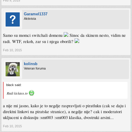
Feb 9, 2015
Garamel1337
Aktivista
Samo su momci switchali domenu
Sinoc da skinem nesto, vidim ne
radi. WTF, rekoh, zar su i njega oborili?
Feb 10, 2015
kolinsb
Veteran foruma
black said:
Radi kickass.to
a nije mi jasno, kako je to negdje raspravljati o piratluku (cak se daju i
direktni linkovi na piratske stranice), a negdje nije? cak i moderatori
ukljuceni u diskusiju :smt003 :smt003 klasika, dvostruki arsini...
Feb 10, 2015