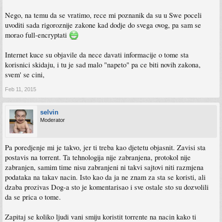
Nego, na temu da se vratimo, rece mi poznanik da su u Swe poceli
uvoditi sada rigoroznije zakone kad dodje do svega ovog, pa sam se
morao full-encryptati
Internet kuce su objavile da nece davati informacije o tome sta
korisnici skidaju, i tu je sad malo "napeto" pa ce biti novih zakona,
svem' se cini,
Feb 11, 2015
selvin
Moderator
Pa poredjenje mi je takvo, jer ti treba kao djetetu objasnit. Zavisi sta
postavis na torrent. Ta tehnologija nije zabranjena, protokol nije
zabranjen, samim time nisu zabranjeni ni takvi sajtovi niti razmjena
podataka na takav nacin. Isto kao da ja ne znam za sta se koristi, ali
dzaba prozivas Dog-a sto je komentarisao i sve ostale sto su dozvolili
da se prica o tome.
Zapitaj se koliko ljudi vani smiju koristit torrente na nacin kako ti