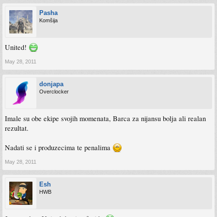
Pasha
Komšija
United!
May 28, 2011
donjapa
Overclocker
Imale su obe ekipe svojih momenata, Barca za nijansu bolja ali realan
rezultat.
Nadati se i produzecima te penalima
May 28, 2011
Esh
HWB