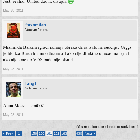
Jest, realno, United dao iz ofsajda
May 28, 2011
forzamilan
Veteran foruma
Mislim da Barcini igrači nemaju obraza da se žale na suđenje. Giggs
je bio iza Barcelonine odbrane ali ako nije direktno utjecao na igru i
ako nije smetao VDS onda nije ofsajd.
May 28, 2011
KingT
Veteran foruma
Auuu Messi.. :smt007
May 28, 2011
(You must log in or sign up to reply here.)
< Prev
1
←
159
160
161
162
163
→
630
Next >