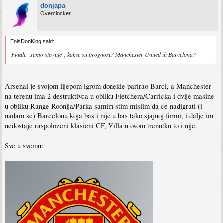
donjapa
Overclocker
EnisDonKing said:
Finale "samo sto nije", kakve su prognoze? Manchester United ili Barcelona?
Arsenal je svojom lijepom igrom donekle parirao Barci, a Manchester
na terenu ima 2 destruktivca u obliku Fletchera/Carricka i dvije masine
u obliku Range Roonija/Parka samim stim mislim da ce nadigrati (i
nadam se) Barcelonu koja bas i nije u bas tako sjajnoj formi, i dalje im
nedostaje raspolozeni klasicni CF, Villa u ovom trenutku to i nije.
Sve u svemu: