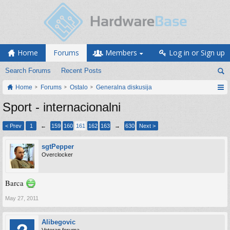
Home
Forums
Members
Log in or Sign up
Search Forums
Recent Posts
Home
Forums
Ostalo
Generalna diskusija
Sport - internacionalni
< Prev
1
←
159
160
161
162
163
→
630
Next >
sgtPepper
Overclocker
Barca
May 27, 2011
Alibegovic