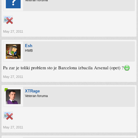
Veteran foruma
May 27, 2011
Esh
HWB
Pa zar je toliki problem sto je Barcelona izbacila Arsenal (opet) ?
May 27, 2011
XTRage
Veteran foruma
May 27, 2011