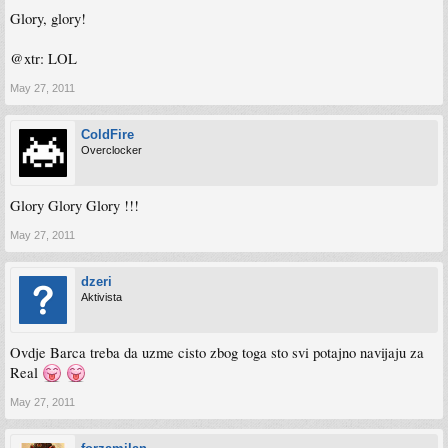
Glory, glory!
@xtr: LOL
May 27, 2011
ColdFire
Overclocker
Glory Glory Glory !!!
May 27, 2011
dzeri
Aktivista
Ovdje Barca treba da uzme cisto zbog toga sto svi potajno navijaju za
Real
May 27, 2011