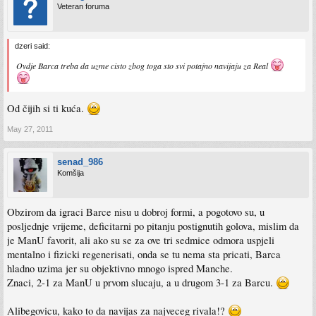
Veteran foruma
dzeri said:
Ovdje Barca treba da uzme cisto zbog toga sto svi potajno navijaju za Real
Od čijih si ti kuća.
May 27, 2011
senad_986
Komšija
Obzirom da igraci Barce nisu u dobroj formi, a pogotovo su, u
posljednje vrijeme, deficitarni po pitanju postignutih golova, mislim da
je ManU favorit, ali ako su se za ove tri sedmice odmora uspjeli
mentalno i fizicki regenerisati, onda se tu nema sta pricati, Barca
hladno uzima jer su objektivno mnogo ispred Manche.
Znaci, 2-1 za ManU u prvom slucaju, a u drugom 3-1 za Barcu.
Alibegovicu, kako to da navijas za najveceg rivala!?