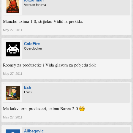
forzamilan
Veteran foruma
Mancho uzima 1-0, strijelac Vidić iz prekida.
May 27, 2011
ColdFire
Overclocker
Rooney za produzetke i Vida glavom za pobjedu :lol:
May 27, 2011
Esh
HWB
Ma kakvi crni produzeci, uzima Barca 2-0
May 27, 2011
Alibegovic