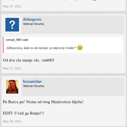
May 27, 2011
Alibegovic
Veteran foruma
senad_986 said:
Alibegovicu, kako to da navijas za najveceg rivala!?
Od dva zla manje zlo. :smt003
May 27, 2011
forzamilan
Veteran foruma
Pu Barca pu! Nema od ovog Mančestera hljeba!
EDIT: Uvali ga Runjo!!!
May 28, 2011