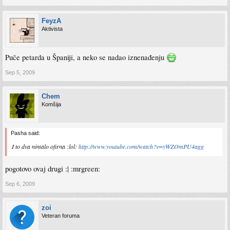
FeyzA
Aktivista
Puče petarda u Španiji, a neko se nadao iznenađenju
Sep 5, 2009
Chem
Komšija
Pasha said:
I to dva nimalo ofirna :lol:
http://www.youtube.com/watch?v=yWZOmPU4agg
pogotovo ovaj drugi :| :mrgreen:
Sep 6, 2009
zoi
Veteran foruma