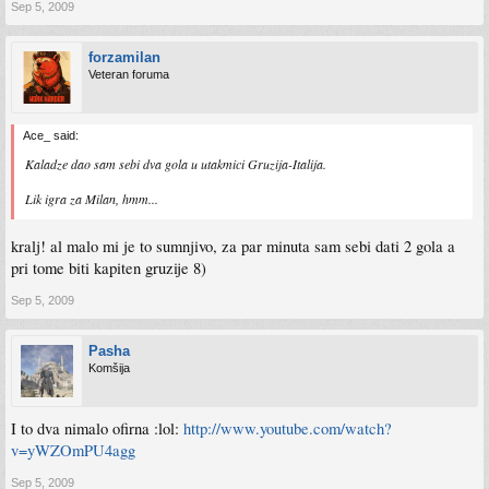
Sep 5, 2009
forzamilan
Veteran foruma
Ace_ said:
Kaladze dao sam sebi dva gola u utakmici Gruzija-Italija.
Lik igra za Milan, hmm...
kralj! al malo mi je to sumnjivo, za par minuta sam sebi dati 2 gola a
pri tome biti kapiten gruzije 8)
Sep 5, 2009
Pasha
Komšija
I to dva nimalo ofirna :lol:
http://www.youtube.com/watch?
v=yWZOmPU4agg
Sep 5, 2009