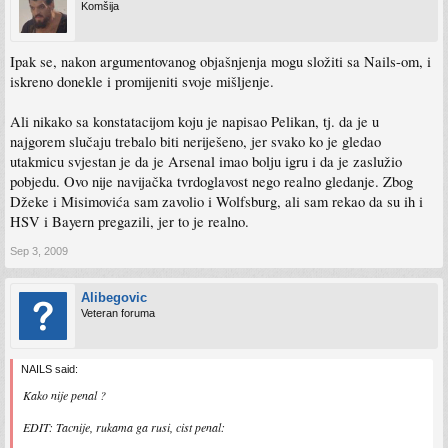
Komšija
Ipak se, nakon argumentovanog objašnjenja mogu složiti sa Nails-om, i
iskreno donekle i promijeniti svoje mišljenje.
Ali nikako sa konstatacijom koju je napisao Pelikan, tj. da je u
najgorem slučaju trebalo biti neriješeno, jer svako ko je gledao
utakmicu svjestan je da je Arsenal imao bolju igru i da je zaslužio
pobjedu. Ovo nije navijačka tvrdoglavost nego realno gledanje. Zbog
Džeke i Misimovića sam zavolio i Wolfsburg, ali sam rekao da su ih i
HSV i Bayern pregazili, jer to je realno.
Sep 3, 2009
Alibegovic
Veteran foruma
NAILS said:
Kako nije penal ?
EDIT: Tacnije, rukama ga rusi, cist penal: