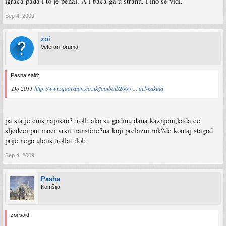
igraca pada i to je penal. A i baca ga u stranu. Fino se vidi.
Sep 4, 2009
zoi
Veteran foruma
Pasha said:
Do 2011
http://www.guardian.co.uk/football/2009 ... ael-kakuta
pa sta je enis napisao? :roll: ako su godinu dana kaznjeni,kada ce
sljedeci put moci vrsit transfere?na koji prelazni rok?de kontaj stagod
prije nego uletis trollat :lol:
Sep 4, 2009
Pasha
Komšija
zoi said: