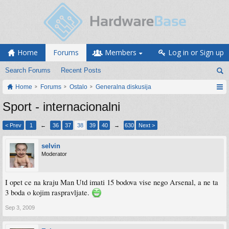
Home
Forums
Members
Log in or Sign up
Search Forums
Recent Posts
Home
Forums
Ostalo
Generalna diskusija
Sport - internacionalni
< Prev
1
←
36
37
38
39
40
→
630
Next >
selvin
Moderator
I opet ce na kraju Man Utd imati 15 bodova vise nego Arsenal, a ne ta
3 boda o kojim raspravljate.
Sep 3, 2009