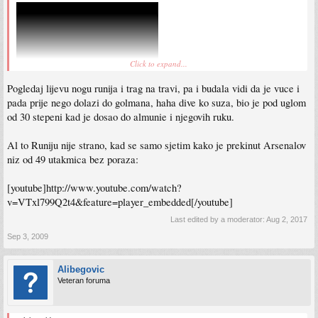
Click to expand...
Pogledaj lijevu nogu runija i trag na travi, pa i budala vidi da je vuce i
pada prije nego dolazi do golmana, haha dive ko suza, bio je pod uglom
od 30 stepeni kad je dosao do almunie i njegovih ruku.
Al to Runiju nije strano, kad se samo sjetim kako je prekinut Arsenalov
niz od 49 utakmica bez poraza:
[youtube]http://www.youtube.com/watch?
v=VTxl799Q2t4&feature=player_embedded[/youtube]
Last edited by a moderator:
Aug 2, 2017
Sep 3, 2009
Alibegovic
Veteran foruma