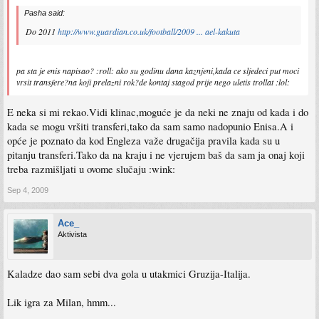
Pasha said:
Do 2011
http://www.guardian.co.uk/football/2009 ... ael-kakuta
pa sta je enis napisao? :roll: ako su godinu dana kaznjeni,kada ce sljedeci put moci
vrsit transfere?na koji prelazni rok?de kontaj stagod prije nego uletis trollat :lol:
E neka si mi rekao.Vidi klinac,moguće je da neki ne znaju od kada i do
kada se mogu vršiti transferi,tako da sam samo nadopunio Enisa.A i
opće je poznato da kod Engleza važe drugačija pravila kada su u
pitanju transferi.Tako da na kraju i ne vjerujem baš da sam ja onaj koji
treba razmišljati u ovome slučaju :wink:
Sep 4, 2009
Ace_
Aktivista
Kaladze dao sam sebi dva gola u utakmici Gruzija-Italija.
Lik igra za Milan, hmm...