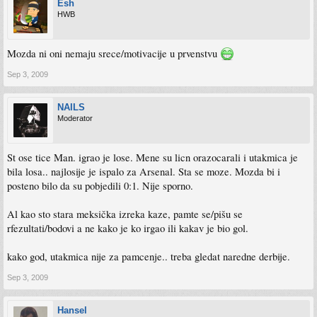
Esh
HWB
Mozda ni oni nemaju srece/motivacije u prvenstvu
Sep 3, 2009
NAILS
Moderator
St ose tice Man. igrao je lose. Mene su licn orazocarali i utakmica je
bila losa.. najlosije je ispalo za Arsenal. Sta se moze. Mozda bi i
posteno bilo da su pobjedili 0:1. Nije sporno.
Al kao sto stara meksička izreka kaze, pamte se/pišu se
rfezultati/bodovi a ne kako je ko irgao ili kakav je bio gol.
kako god, utakmica nije za pamcenje.. treba gledat naredne derbije.
Sep 3, 2009
Hansel