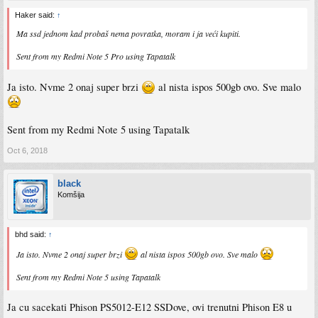
Haker said:
↑
Ma ssd jednom kad probaš nema povratka, moram i ja veći kupiti.
Sent from my Redmi Note 5 Pro using Tapatalk
Ja isto. Nvme 2 onaj super brzi
al nista ispos 500gb ovo. Sve malo
Sent from my Redmi Note 5 using Tapatalk
Oct 6, 2018
black
Komšija
bhd said:
↑
Ja isto. Nvme 2 onaj super brzi
al nista ispos 500gb ovo. Sve malo
Sent from my Redmi Note 5 using Tapatalk
Ja cu sacekati Phison PS5012-E12 SSDove, ovi trenutni Phison E8 u