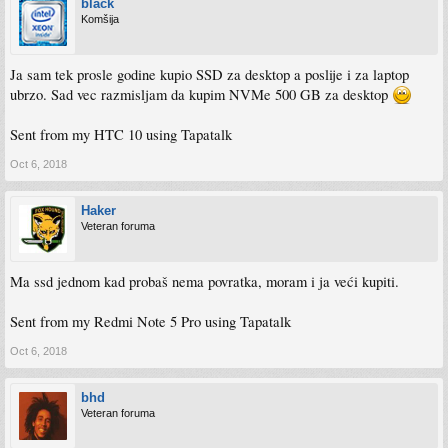
black
Komšija
Ja sam tek prosle godine kupio SSD za desktop a poslije i za laptop
ubrzo. Sad vec razmisljam da kupim NVMe 500 GB za desktop
Sent from my HTC 10 using Tapatalk
Oct 6, 2018
Haker
Veteran foruma
Ma ssd jednom kad probaš nema povratka, moram i ja veći kupiti.
Sent from my Redmi Note 5 Pro using Tapatalk
Oct 6, 2018
bhd
Veteran foruma