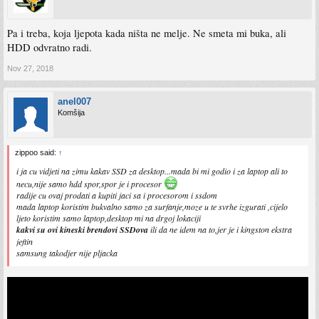
Pa i treba, koja ljepota kada ništa ne melje. Ne smeta mi buka, ali
HDD odvratno radi.
Nov 27, 2018
anel007
Komšija
zippoo said:
↑
i ja cu vidjeti na zimu kakav SSD za desktop...mada bi mi godio i za laptop ali to
necu,nije samo hdd spor,spor je i procesor
radije cu ovaj prodati a kupiti jaci sa i procesorom i ssdom
mada laptop koristim bukvalno samo za surfanje,moze u te svrhe izgurati ,cijelo
ljeto koristim samo laptop,desktop mi na drgoj lokaciji
kakvi su ovi kineski brendovi SSDova
ili da ne idem na to,jer je i kingston ekstra
jeftin
samsung takodjer nije pljacka