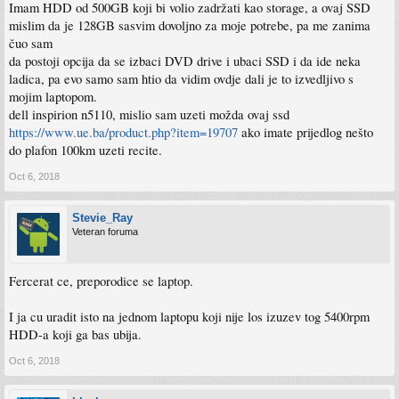
Imam HDD od 500GB koji bi volio zadržati kao storage, a ovaj SSD
mislim da je 128GB sasvim dovoljno za moje potrebe, pa me zanima
čuo sam
da postoji opcija da se izbaci DVD drive i ubaci SSD i da ide neka
ladica, pa evo samo sam htio da vidim ovdje dali je to izvedljivo s
mojim laptopom.
dell inspirion n5110, mislio sam uzeti možda ovaj ssd
https://www.ue.ba/product.php?item=19707
ako imate prijedlog nešto
do plafon 100km uzeti recite.
Oct 6, 2018
Stevie_Ray
Veteran foruma
Fercerat ce, preporodice se laptop.
I ja cu uradit isto na jednom laptopu koji nije los izuzev tog 5400rpm
HDD-a koji ga bas ubija.
Oct 6, 2018