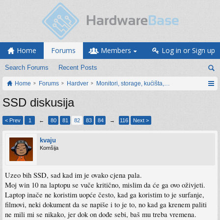
Home
Forums
Members
Log in or Sign up
Search Forums
Recent Posts
Home
Forums
Hardver
Monitori, storage, kućišta, periferija
SSD diskusija
< Prev
1
←
80
81
82
83
84
→
116
Next >
kvaju
Komšija
Uzeo bih SSD, sad kad im je ovako cjena pala.
Moj win 10 na laptopu se vuče kritično, mislim da će ga ovo oživjeti.
Laptop inače ne koristim uopće često, kad ga koristim to je surfanje,
filmovi, neki dokument da se napiše i to je to, no kad ga krenem paliti
ne mili mi se nikako, jer dok on dođe sebi, baš mu treba vremena.