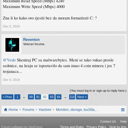
Maximum Read Speed (Mbps) 4240
Maximum Write Speed (Mbps) 4000
Zna li ko kako ovo rjesiti bez da moram formatirati C: ?
Dec 6, 2018
Reventon
Veteran foruma
@Vedo
Skeniraj PC sa malwarebytes. Meni se tako vukao prosle
sedmice, na kraju se ispostavilo da sam imao 4 coin minera i jos 7
trojanaca...
Dec 6, 2018
(You must log in or sign up to reply here.)
< Prev
1
←
80
81
82
83
84
→
116
Next >
Home
Forums
Hardver
Monitori, storage, kućišta, periferija
Contact Us
Help
Forum software by XenForo
Terms and Rules
Privacy Policy
Style by Arty
®