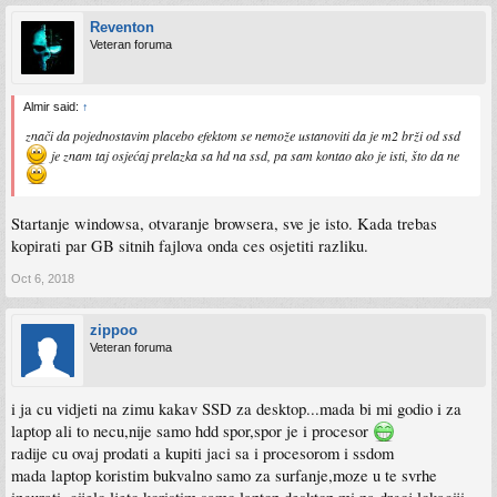
Reventon
Veteran foruma
Almir said:
↑
znači da pojednostavim placebo efektom se nemože ustanoviti da je m2 brži od ssd
je znam taj osjećaj prelazka sa hd na ssd, pa sam kontao ako je isti, što da ne
Startanje windowsa, otvaranje browsera, sve je isto. Kada trebas
kopirati par GB sitnih fajlova onda ces osjetiti razliku.
Oct 6, 2018
zippoo
Veteran foruma
i ja cu vidjeti na zimu kakav SSD za desktop...mada bi mi godio i za
laptop ali to necu,nije samo hdd spor,spor je i procesor
radije cu ovaj prodati a kupiti jaci sa i procesorom i ssdom
mada laptop koristim bukvalno samo za surfanje,moze u te svrhe