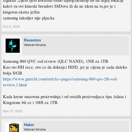
izgurati ,cijelo ljeto koristim samo laptop,desktop mi na drgoj lokaciji
kakvi su ovi kineski brendovi SSDova ili da ne idem na to,jer je i
kingston ekstra jeftin
samsung takodjer nije pljacka
Oct 6, 2018
Reventon
Veteran foruma
Samsung 860 QVC ssd review (QLC NAND), 150$ za 1TB.
Kao sto HH rece, ovo ce da dokrajci HDD, jer je cijena je sada daleko
bolja $/GB.
https://www.guru3d.com/articles-pages/samsung-860-qvo-2tb-ssd-
review,1.html
Kada krene masovna proizvodnja i od ostalih proizvodjaca tipa Adata i
Kingstone bit ce i 100$ za 1TB.
Nov 27, 2018
Haker
Veteran foruma