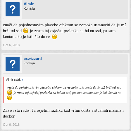
Almir
Komšija
znači da pojednostavim placebo efektom se nemože ustanoviti da je m2
brži od ssd
je znam taj osjećaj prelazka sa hd na ssd, pa sam
kontao ako je isti, što da ne
Oct 6, 2018
exwizzard
Komšija
Almir said:
↑
znači da pojednostavim placebo efektom se nemože ustanoviti da je m2 brži od ssd
je znam taj osjećaj prelazka sa hd na ssd, pa sam kontao ako je isti, što da ne
Zavisi sta radis. Ja osjetim razliku kad vrtim dosta virtualnih masina i
docker.
Oct 6, 2018