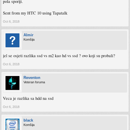
pola sporiji.
Sent from my HTC 10 using Tapatalk
Oct 6, 2018
Almir
Komšija
jel se osjeti razlika ssd vs m2 kao hd vs ssd ? ovo koji su probali?
Oct 6, 2018
Reventon
Veteran foruma
Veca je razlika sa hdd na ssd
Oct 6, 2018
black
Komšija