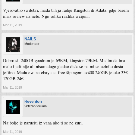
Vjerovatno su dobri, mada bih ja radije Kingston ili Adata, gdje barem
imas review na netu. Nije velika razlika u cijeni.
Mar 11, 2019
NAILS
Moderator
Dobro si. 240GB goodram je 69KM, kingston 79KM. Mislim da ima
malo i jeftinije ali nisam dugo gledao diskove pa mi se ucinilo dosta
jeftino. Mada evo na ebayu sa free šipingom uv400 240GB je oko 33€.
120GB 24€.
Mar 11, 2019
Reventon
Veteran foruma
Najbolje je naruciti iz vana ako ti se ne zuri.
Mar 11, 2019