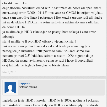
eto slike na linku
dalje,ubacim bootabilni cd od win 7,nastimam da boota ali opet izbaci
error...ovaj error "2000 - 04112" ima veze sa CMOS baterijom valjda...
onda sam uzeo live linux i pokrenuo i live verzija uredno radi ali nigdje
mi ne detektuje HDD...a i u ovim testovima nekim sto sma radio,kao
da nema HDDa
ja mislim da je HDD riknuo,jer ne postoji boot sekcija i zato error
izbacuje
sta vi mislite,je li ovo HDD otisao u vjecna lovista ?
pokusavao sam preko linuxa doci do hdda ali ga nema nigdje i
nemoguce je instalirati linux,pokusao sam i to...radi samo live
nemam pri ruci 2.5'' hdd,date stiram a nisam 100% siguran da je
HDD,pa da mogu javiti zeni o cemu se radi i hoce li popravljati
ovaj latitude ne izgleda lose,bas je biznis klasa
Mar 6, 2019
zippoo
Veteran foruma
izgleda da jeste HDD rikavela...HDD je iz 2008. godine a i pokusao
sam instalirati linux i kada dodje do HDDa i odabira gdje instalirati