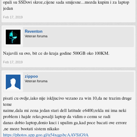
opali su SSDovi skroz,cijene sada smijesne...mozda kupim i za laptop
jedan
Feb 17, 2019
Reventon
Veteran foruma
Najavili su ovo, bit ce do kraja godine 500GB oko 100KM.
Feb 17, 2019
zippoo
Veteran foruma
pisati cu ovdje,iako nije iskljucivo vezano za win 10,da ne trazim druge
teme
naime,dala mi zena jedan stari dell latitude e6400,rekla mi ima neki
problem i hajde reko,posalji laptop da vidim o cemu se radi
danas dobio laptop,donio kuci i upalim ga,kad poce bacati ove errore
,ne moze bootati sistem nikako
https://photos.app.goo.gl/u54xqgsbcAAVSiG9A