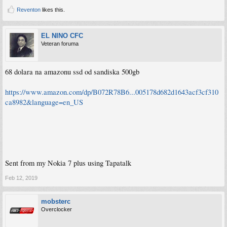
Reventon
likes this.
EL NINO CFC
Veteran foruma
68 dolara na amazonu ssd od sandiska 500gb
https://www.amazon.com/dp/B072R78B6...005178d682d1643acf3cf310
ca8982&language=en_US
Sent from my Nokia 7 plus using Tapatalk
Feb 12, 2019
mobsterc
Overclocker