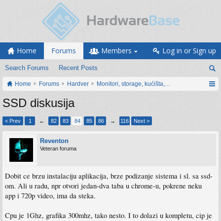
Home
Forums
Members
Log in or Sign up
Search Forums
Recent Posts
Home
Forums
Hardver
Monitori, storage, kućišta, periferija
SSD diskusija
< Prev
1
←
82
83
84
85
86
→
116
Next >
Reventon
Veteran foruma
Dobit ce brzu instalaciju aplikacija, brze podizanje sistema i sl. sa ssd-
om. Ali u radu, npr otvori jedan-dva taba u chrome-u, pokrene neku
app i 720p video, ima da steka.
Cpu je 1Ghz, grafika 300mhz, tako nesto. I to dolazi u kompletu, cip je