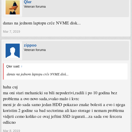
Qler
Veteran foruma
danas na jednom laptopu crče NVME disk...
Mar 7, 2019
zippoo
Veteran foruma
Qler said:
↑
danas na jednom laptopu crče NVME disk...
haha cuj
ma oni stari mehanicki su bili nepoderivi,radili i po 10 godina bez
problema a ovo novo sada,svako malo i kvrc
meni je do sada samo jedan HDD pokazao znake bolesti a evo i njega
koristim 2 godine sa bad sectorima ali kao storage i nemam problema
vidjeti cemo koliko ce ovaj jeftini SSD izgurati...za sada sve fercera
odlicno
Mar 8, 2019