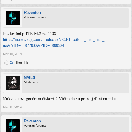
Reventon
Veteran foruma
Intelov 660p 1TB M.2 za 110$
https://m.newegg.com/products/N82E1...ction-_-na-_-na-_-
na&AID=11877032&PID=1800524
Mar 10, 2019
Esh
likes this.
NAILS
Moderator
Kakvi su ovi goodram diskovi ? Vidim da su pravo jeftini na piku.
Mar 11, 2019
Reventon
Veteran foruma