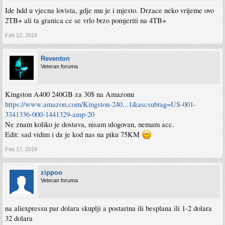
Ide hdd u vjecna lovista, gdje mu je i mjesto. Drzace neko vrijeme ovo
2TB+ ali ta granica ce se vrlo brzo pomjeriti na 4TB+
Feb 12, 2019
Reventon
Veteran foruma
Kingston A400 240GB za 30$ na Amazonu
https://www.amazon.com/Kingston-240...1&ascsubtag=US-001-
3341336-000-1441329-amp-20
Ne znam koliko je dostava, nisam ulogovan, nemam acc.
Edit: sad vidim i da je kod nas na piku 75KM
Feb 17, 2019
zippoo
Veteran foruma
na aliexpressu par dolara skuplji a postarina ili besplana ili 1-2 dolara
32 dolara