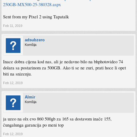
250GB-MX500-25-380328.aspx
Sent from my Pixel 2 using Tapatalk
Feb 11, 2019
adsubzero
Komšija
Inace dobra cijena kod nas, ali je nedavno bilo na bhphotovideo 74
dolara sa postarinom za 500GB. Ako ti se ne zuri, prati hoce li opet
biti na snizenju.
Feb 12, 2019
Almir
Komšija
ja uzeo na olx evo 860 500gb za 165 sa dostavom inače 155,
čungalunga garancija po meni top
Feb 12, 2019