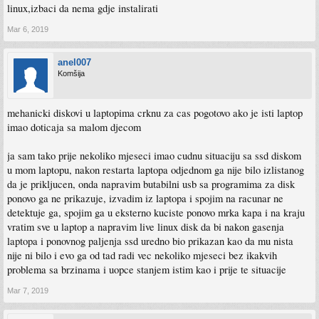
linux,izbaci da nema gdje instalirati
Mar 6, 2019
anel007
Komšija
mehanicki diskovi u laptopima crknu za cas pogotovo ako je isti laptop
imao doticaja sa malom djecom
ja sam tako prije nekoliko mjeseci imao cudnu situaciju sa ssd diskom
u mom laptopu, nakon restarta laptopa odjednom ga nije bilo izlistanog
da je prikljucen, onda napravim butabilni usb sa programima za disk
ponovo ga ne prikazuje, izvadim iz laptopa i spojim na racunar ne
detektuje ga, spojim ga u eksterno kuciste ponovo mrka kapa i na kraju
vratim sve u laptop a napravim live linux disk da bi nakon gasenja
laptopa i ponovnog paljenja ssd uredno bio prikazan kao da mu nista
nije ni bilo i evo ga od tad radi vec nekoliko mjeseci bez ikakvih
problema sa brzinama i uopce stanjem istim kao i prije te situacije
Mar 7, 2019