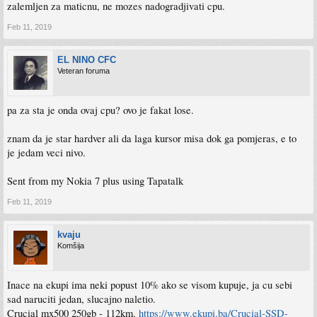
zalemljen za maticnu, ne mozes nadogradjivati cpu.
Feb 11, 2019
EL NINO CFC
Veteran foruma
pa za sta je onda ovaj cpu? ovo je fakat lose.
znam da je star hardver ali da laga kursor misa dok ga pomjeras, e to
je jedam veci nivo.
Sent from my Nokia 7 plus using Tapatalk
Feb 11, 2019
kvaju
Komšija
Inace na ekupi ima neki popust 10% ako se visom kupuje, ja cu sebi
sad naruciti jedan, slucajno naletio.
Crucial mx500 250gb - 112km.
https://www.ekupi.ba/Crucial-SSD-